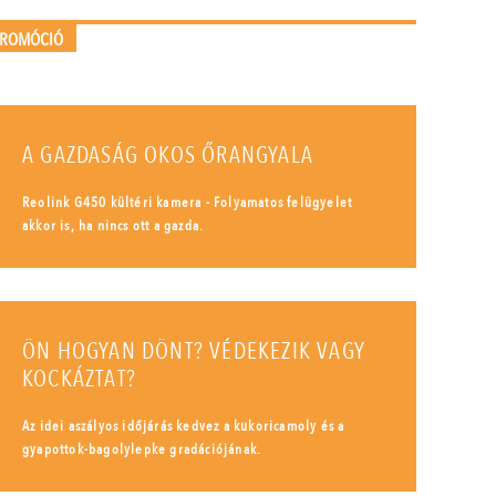
PROMÓCIÓ
A GAZDASÁG OKOS ŐRANGYALA
Reolink G450 kültéri kamera - Folyamatos felügyelet
akkor is, ha nincs ott a gazda.
ÖN HOGYAN DÖNT? VÉDEKEZIK VAGY
KOCKÁZTAT?
Az idei aszályos időjárás kedvez a kukoricamoly és a
gyapottok-bagolylepke gradációjának.