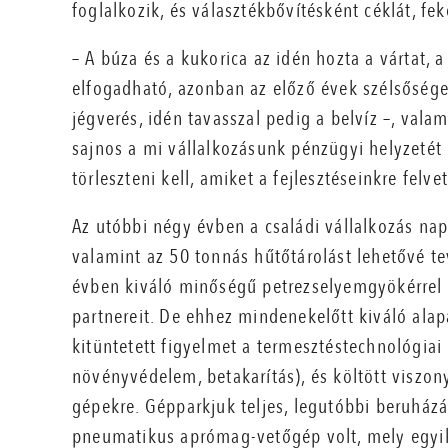
foglalkozik, és választékbővítésként céklát, fe
– A búza és a kukorica az idén hozta a vártat,
elfogadható, azonban az előző évek szélsőséges
jégverés, idén tavasszal pedig a belvíz –, val
sajnos a mi vállalkozásunk pénzügyi helyzetét 
törleszteni kell, amiket a fejlesztéseinkre felv
Az utóbbi négy évben a családi vállalkozás nap
valamint az 50 tonnás hűtőtárolást lehetővé t
évben kiváló minőségű petrezselyemgyökérrel 
partnereit. De ehhez mindenekelőtt kiváló alap
kitüntetett figyelmet a termesztéstechnológiai l
növényvédelem, betakarítás), és költött viszo
gépekre. Gépparkjuk teljes, legutóbbi beruházá
pneumatikus aprómag-vetőgép volt, mely egyik