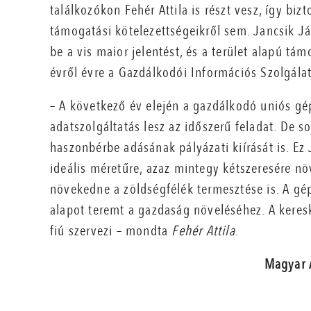
találkozókon Fehér Attila is részt vesz, így b
támogatási kötelezettségeikről sem. Jancsik J
be a vis maior jelentést, és a terület alapú t
évről évre a Gazdálkodói Információs Szolgálat
– A következő év elején a gazdálkodó uniós gé
adatszolgáltatás lesz az időszerű feladat. De s
haszonbérbe adásának pályázati kiírását is. Ez 
ideális méretűre, azaz mintegy kétszeresére nö
növekedne a zöldségfélék termesztése is. A gép
alapot teremt a gazdaság növeléséhez. A keres
fiú szervezi – mondta
Fehér Attila
.
Magyar 