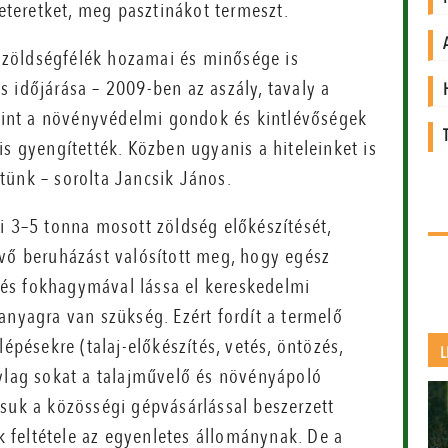
keteretket, meg pasztinákot termeszt.
 a zöldségfélék hozamai és minősége is
 időjárása – 2009-ben az aszály, tavaly a
amint a növényvédelmi gondok és kintlévőségek
is gyengítették. Közben ugyanis a hiteleinket is
ettünk – sorolta Jancsik János.
i 3–5 tonna mosott zöldség előkészítését,
evő beruházást valósított meg, hogy egész
és fokhagymával lássa el kereskedelmi
anyagra van szükség. Ezért fordít a termelő
épésekre (talaj-előkészítés, vetés, öntözés,
L
nylag sokat a talajművelő és növényápoló
suk a közösségi gépvásárlással beszerzett
 feltétele az egyenletes állománynak. De a