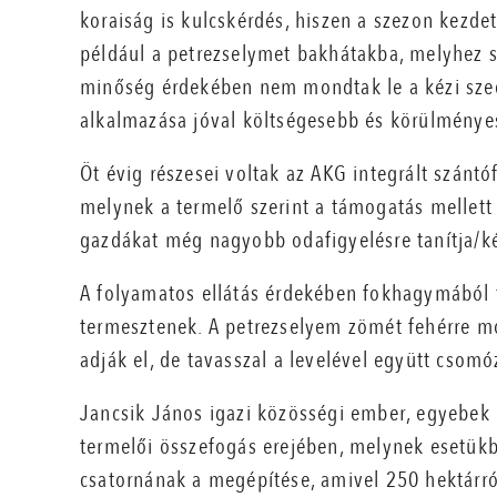
koraiság is kulcskérdés, hiszen a szezon kezdeté
például a petrezselymet bakhátakba, melyhez s
minőség érdekében nem mondtak le a kézi sze
alkalmazása jóval költségesebb és körülményes
Öt évig részesei voltak az AKG integrált szánt
melynek a termelő szerint a támogatás mellett
gazdákat még nagyobb odafigyelésre tanítja/k
A folyamatos ellátás érdekében fokhagymából t
termesztenek. A petrezselyem zömét fehérre mo
adják el, de tavasszal a levelével együtt csomóz
Jancsik János igazi közösségi ember, egyebek 
termelői összefogás erejében, melynek esetük
csatornának a megépítése, amivel 250 hektárról