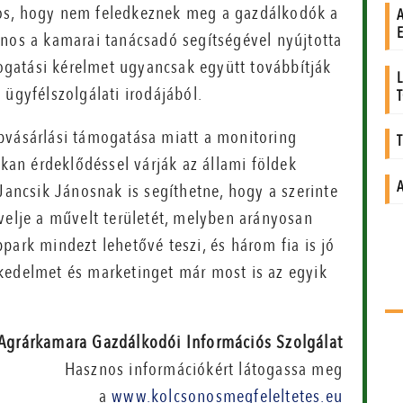
iztos, hogy nem feledkeznek meg a gazdálkodók a
ános a kamarai tanácsadó segítségével nyújtotta
ámogatási kérelmet ugyancsak együtt továbbítják
 ügyfélszolgálati irodájából.
pvásárlási támogatása miatt a monitoring
okan érdeklődéssel várják az állami földek
Jancsik Jánosnak is segíthetne, hogy a szerinte
velje a művelt területét, melyben arányosan
park mindezt lehetővé teszi, és három fia is jó
kedelmet és marketinget már most is az egyik
Agrárkamara Gazdálkodói Információs Szolgálat
Hasznos információkért látogassa meg
a
www.kolcsonosmegfeleltetes.eu