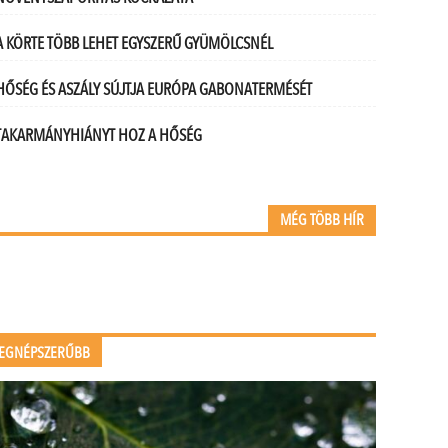
A KÖRTE TÖBB LEHET EGYSZERŰ GYÜMÖLCSNÉL
HŐSÉG ÉS ASZÁLY SÚJTJA EURÓPA GABONATERMÉSÉT
TAKARMÁNYHIÁNYT HOZ A HŐSÉG
MÉG TÖBB HÍR
EGNÉPSZERŰBB