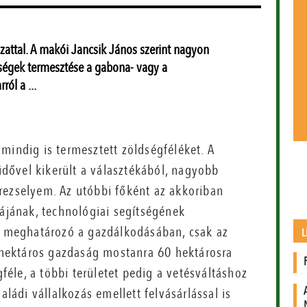
ázattal. A makói Jancsik János szerint nagyon
dségek termesztése a gabona- vagy a
ól a ...
mindig is termesztett zöldségféléket. A
dővel kikerült a választékából, nagyobb
rezselyem. Az utóbbi főként az akkoriban
kájának, technológiai segítségének
 a meghatározó a gazdálkodásában, csak az
L
4 hektáros gazdaság mostanra 60 hektárosra
éle, a többi területet pedig a vetésváltáshoz
aládi vállalkozás emellett felvásárlással is