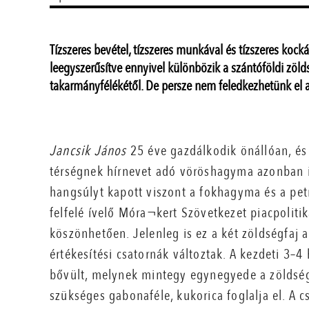
Tízszeres bevétel, tízszeres munkával és tízszeres kock
leegyszerűsítve ennyivel különbözik a szántóföldi zöl
takarmányfélékétől. De persze nem feledkezhetünk el arr
Jancsik János
25 éve gazdálkodik önállóan, és 
térségnek hírnevet adó vöröshagyma azonban i
hangsúlyt kapott viszont a fokhagyma és a pet
felfelé ívelő Móra¬kert Szövetkezet piacpoliti
köszönhetően. Jelenleg is ez a két zöldségfaj
értékesítési csatornák változtak. A kezdeti 3–
bővült, melynek mintegy egynegyede a zöldségf
szükséges gabonaféle, kukorica foglalja el. A cs