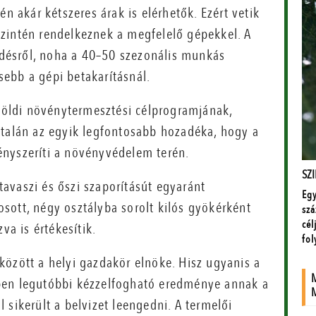
n akár kétszeres árak is elérhetők. Ezért vetik
zintén rendelkeznek a megfelelő gépekkel. A
désről, noha a 40–50 szezonális munkás
ebb a gépi betakarításnál.
óföldi növénytermesztési célprogramjának,
 talán az egyik legfontosabb hozadéka, hogy a
ényszeríti a növényvédelem terén.
avaszi és őszi szaporításút egyaránt
sott, négy osztályba sorolt kilós gyökérként
va is értékesítik.
között a helyi gazdakör elnöke. Hisz ugyanis a
ben legutóbbi kézzelfogható eredménye annak a
 sikerült a belvizet leengedni. A termelői