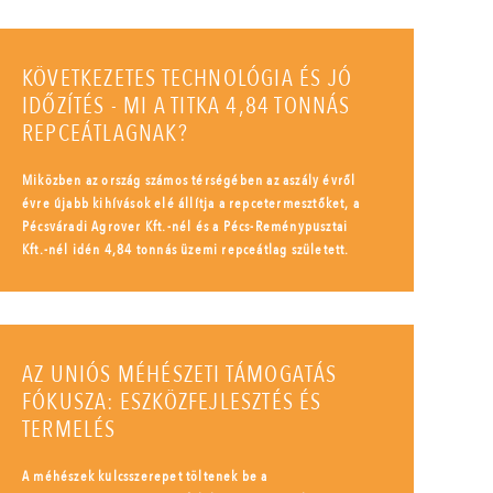
KÖVETKEZETES TECHNOLÓGIA ÉS JÓ
IDŐZÍTÉS - MI A TITKA 4,84 TONNÁS
REPCEÁTLAGNAK?
Miközben az ország számos térségében az aszály évről
évre újabb kihívások elé állítja a repcetermesztőket, a
Pécsváradi Agrover Kft.-nél és a Pécs-Reménypusztai
Kft.-nél idén 4,84 tonnás üzemi repceátlag született.
AZ UNIÓS MÉHÉSZETI TÁMOGATÁS
FÓKUSZA: ESZKÖZFEJLESZTÉS ÉS
TERMELÉS
A méhészek kulcsszerepet töltenek be a