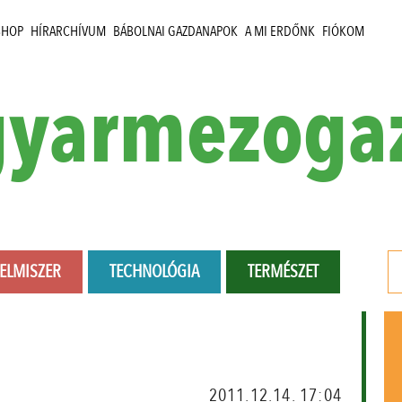
SHOP
HÍRARCHÍVUM
BÁBOLNAI GAZDANAPOK
A MI ERDŐNK
FIÓKOM
yarmezoga
LELMISZER
TECHNOLÓGIA
TERMÉSZET
2011.12.14. 17:04