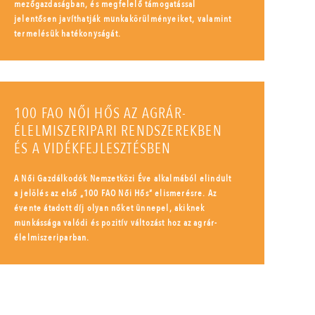
mezőgazdaságban, és megfelelő támogatással
jelentősen javíthatják munkakörülményeiket, valamint
termelésük hatékonyságát.
100 FAO NŐI HŐS AZ AGRÁR-
ÉLELMISZERIPARI RENDSZEREKBEN
ÉS A VIDÉKFEJLESZTÉSBEN
A Női Gazdálkodók Nemzetközi Éve alkalmából elindult
a jelölés az első „100 FAO Női Hős” elismerésre. Az
évente átadott díj olyan nőket ünnepel, akiknek
munkássága valódi és pozitív változást hoz az agrár-
élelmiszeriparban.