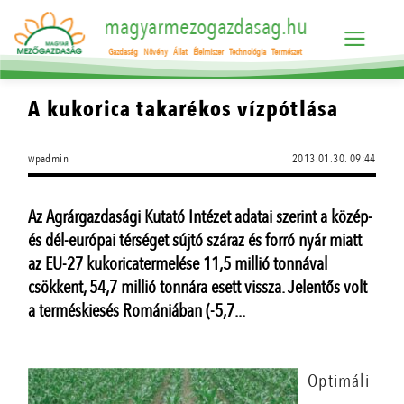
magyarmezogazdasag.hu
Gazdaság
Növény
Állat
Élelmiszer
Technológia
Természet
A kukorica takarékos vízpótlása
wpadmin
2013.01.30. 09:44
Az Agrárgazdasági Kutató Intézet adatai szerint a közép-
és dél-európai térséget sújtó száraz és forró nyár miatt
az EU-27 kukoricatermelése 11,5 millió tonnával
csökkent, 54,7 millió tonnára esett vissza. Jelentős volt
a terméskiesés Romániában (-5,7...
Optimáli