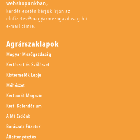
webshopunkban,
kérdés esetén kérjük írjon az
elofizetes@magyarmezogazdasag.hu
e-mail címre.
Agrárszaklapok
Magyar Mezőgazdaság
Kertészet és Szőlészet
Kistermelők Lapja
Méhészet
Kertbarát Magazin
Kerti Kalendárium
A Mi Erdőnk
Borászati Füzetek
Állattenyésztés