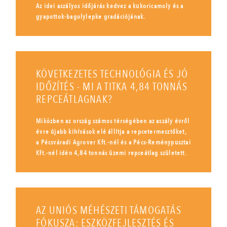
Az idei aszályos időjárás kedvez a kukoricamoly és a
gyapottok-bagolylepke gradációjának.
KÖVETKEZETES TECHNOLÓGIA ÉS JÓ
IDŐZÍTÉS - MI A TITKA 4,84 TONNÁS
REPCEÁTLAGNAK?
Miközben az ország számos térségében az aszály évről
évre újabb kihívások elé állítja a repcetermesztőket,
a Pécsváradi Agrover Kft.-nél és a Pécs-Reménypusztai
Kft.-nél idén 4,84 tonnás üzemi repceátlag született.
AZ UNIÓS MÉHÉSZETI TÁMOGATÁS
FÓKUSZA: ESZKÖZFEJLESZTÉS ÉS