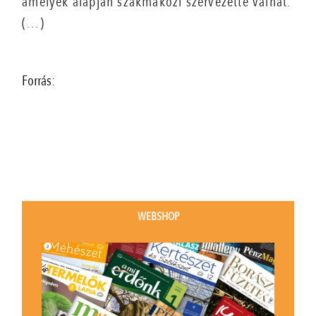
amelyek alapján szakmaközi szervezetté válhat.
(…)
Forrás:
WEBSHOP