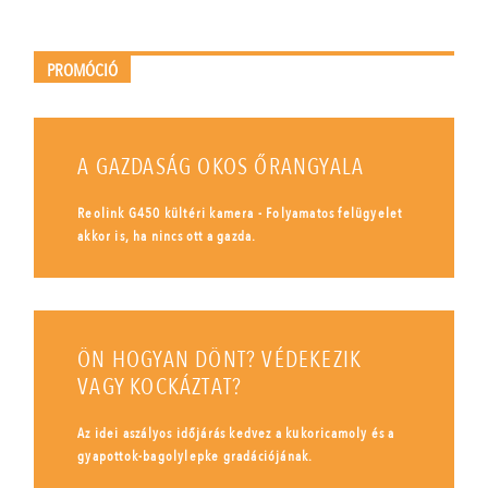
PROMÓCIÓ
A GAZDASÁG OKOS ŐRANGYALA
Reolink G450 kültéri kamera - Folyamatos felügyelet
akkor is, ha nincs ott a gazda.
ÖN HOGYAN DÖNT? VÉDEKEZIK
VAGY KOCKÁZTAT?
Az idei aszályos időjárás kedvez a kukoricamoly és a
gyapottok-bagolylepke gradációjának.