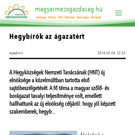
magyarmezogazdasag.hu
Gazdaság
Növény
Állat
Élelmiszer
Technológia
Természet
Hegybírók az ágazatért
wpadmin
2014.03.04. 22:23
A Hegyközségek Nemzeti Tanácsának (HNT) új
elnöksége a közelmúltban tartotta első
sajtóbeszélgetését. A fő téma a magyar szőlő- és
borágazat tavalyi teljesítménye volt, emellett
hallhattunk az új elnökség céljáról: hogy jól képzett
szakemberek, hegyb...