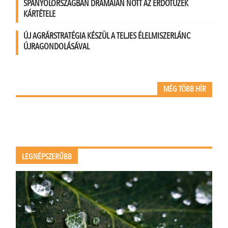
SPANYOLORSZÁGBAN DRÁMAIAN NŐTT AZ ERDŐTÜZEK
KÁRTÉTELE
ÚJ AGRÁRSTRATÉGIA KÉSZÜL A TELJES ÉLELMISZERLÁNC
ÚJRAGONDOLÁSÁVAL
MÉG TÖBB HÍR
LEGNÉPSZERŰBB