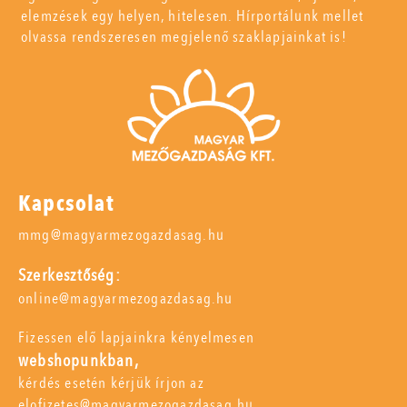
elemzések egy helyen, hitelesen. Hírportálunk mellet
olvassa rendszeresen megjelenő szaklapjainkat is!
Kapcsolat
mmg@magyarmezogazdasag.hu
Szerkesztőség:
online@magyarmezogazdasag.hu
Fizessen elő lapjainkra kényelmesen
webshopunkban,
kérdés esetén kérjük írjon az
elofizetes@magyarmezogazdasag.hu