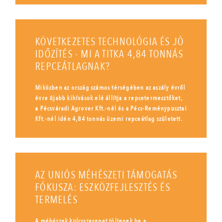
KÖVETKEZETES TECHNOLÓGIA ÉS JÓ
IDŐZÍTÉS - MI A TITKA 4,84 TONNÁS
REPCEÁTLAGNAK?
Miközben az ország számos térségében az aszály évről
évre újabb kihívások elé állítja a repcetermesztőket,
a Pécsváradi Agrover Kft.-nél és a Pécs-Reménypusztai
Kft.-nél idén 4,84 tonnás üzemi repceátlag született.
AZ UNIÓS MÉHÉSZETI TÁMOGATÁS
FÓKUSZA: ESZKÖZFEJLESZTÉS ÉS
TERMELÉS
A méhészek kulcsszerepet töltenek be a