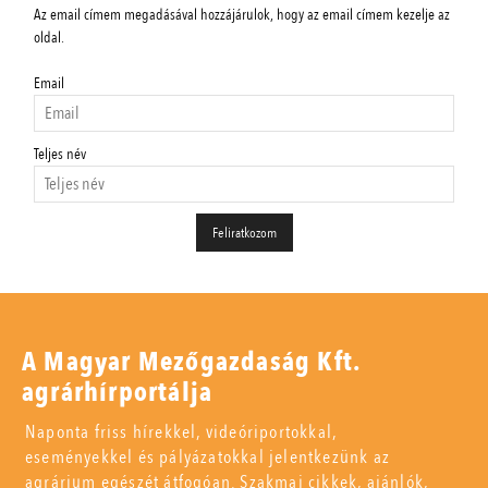
Az email címem megadásával hozzájárulok, hogy az email címem kezelje az
oldal.
Email
Teljes név
A Magyar Mezőgazdaság Kft.
agrárhírportálja
Naponta friss hírekkel, videóriportokkal,
eseményekkel és pályázatokkal jelentkezünk az
agrárium egészét átfogóan. Szakmai cikkek, ajánlók,