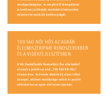
mezőgazdaságban, és megfelelő támogatással
jelentősen javíthatják munkakörülményeiket,
valamint termelésük hatékonyságát.
100 FAO NŐI HŐS AZ AGRÁR-
ÉLELMISZERIPARI RENDSZEREKBEN
ÉS A VIDÉKFEJLESZTÉSBEN
A Női Gazdálkodók Nemzetközi Éve alkalmából
elindult a jelölés az első „100 FAO Női Hős”
elismerésre. Az évente átadott díj olyan nőket
ünnepel, akiknek munkássága valódi és pozitív
változást hoz az agrár-élelmiszeriparban.