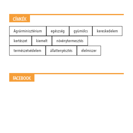
CÍMKÉK
Agrárminisztérium
egészség
gyümölcs
kereskedelem
kertészet
kiemelt
növénytermesztés
természetvédelem
állattenyésztés
élelmiszer
FACEBOOK