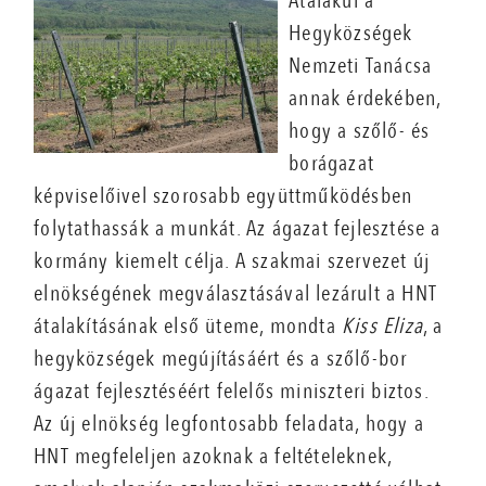
Átalakul a
Hegyközségek
Nemzeti Tanácsa
annak érdekében,
hogy a szőlő- és
borágazat
képviselőivel szorosabb együttműködésben
folytathassák a munkát. Az ágazat fejlesztése a
kormány kiemelt célja. A szakmai szervezet új
elnökségének megválasztásával lezárult a HNT
átalakításának első üteme, mondta
Kiss Eliza
, a
hegyközségek megújításáért és a szőlő-bor
ágazat fejlesztéséért felelős miniszteri biztos.
Az új elnökség legfontosabb feladata, hogy a
HNT megfeleljen azoknak a feltételeknek,