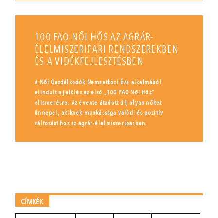
100 FAO NŐI HŐS AZ AGRÁR-
ÉLELMISZERIPARI RENDSZEREKBEN
ÉS A VIDÉKFEJLESZTÉSBEN
A Női Gazdálkodók Nemzetközi Éve alkalmából
elindult a jelölés az első „100 FAO Női Hős”
elismerésre. Az évente átadott díj olyan nőket
ünnepel, akiknek munkássága valódi és pozitív
változást hoz az agrár-élelmiszeriparban.
CÍMKÉK