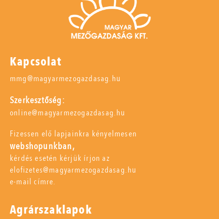
Kapcsolat
mmg@magyarmezogazdasag.hu
Szerkesztőség:
online@magyarmezogazdasag.hu
Fizessen elő lapjainkra kényelmesen
webshopunkban,
kérdés esetén kérjük írjon az
elofizetes@magyarmezogazdasag.hu
e-mail címre.
Agrárszaklapok