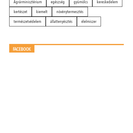
Agrárminisztérium
egészség
gyümölcs
kereskedelem
kertészet
kiemelt
növénytermesztés
természetvédelem
állattenyésztés
élelmiszer
FACEBOOK