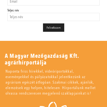
Teljes név
A Magyar Mezőgazdaság Kft.
agrárhírportálja
Naponta friss hírekkel, videóriportokkal,
eseményekkel és pályázatokkal jelentkezünk az
agrárium egészét átfogóan. Szakmai cikkek, ajánlók,
elemzések egy helyen, hitelesen. Hírportálunk mellet
olvassa rendszeresen megjelenő szaklapjainkat is!