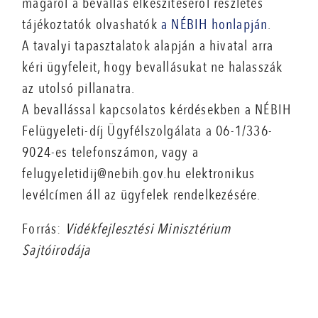
magáról a bevallás elkészítéséről részletes
tájékoztatók olvashatók
a NÉBIH honlapján
.
A tavalyi tapasztalatok alapján a hivatal arra
kéri ügyfeleit, hogy bevallásukat ne halasszák
az utolsó pillanatra.
A bevallással kapcsolatos kérdésekben a NÉBIH
Felügyeleti-díj Ügyfélszolgálata a 06-1/336-
9024-es telefonszámon, vagy a
felugyeletidij@nebih.gov.hu elektronikus
levélcímen áll az ügyfelek rendelkezésére.
Forrás:
Vidékfejlesztési Minisztérium
Sajtóirodája