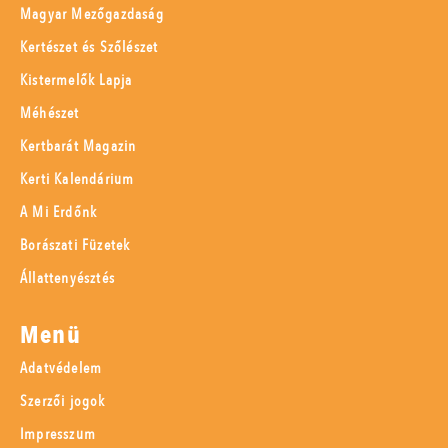
Magyar Mezőgazdaság
Kertészet és Szőlészet
Kistermelők Lapja
Méhészet
Kertbarát Magazin
Kerti Kalendárium
A Mi Erdőnk
Borászati Füzetek
Állattenyésztés
Menü
Adatvédelem
Szerzői jogok
Impresszum