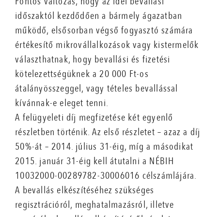
Fontos változás, hogy az idei bevallási
időszaktól kezdődően a bármely ágazatban
működő, elsősorban végső fogyasztó számára
értékesítő mikrovállalkozások vagy kistermelők
választhatnak, hogy bevallási és fizetési
kötelezettségüknek a 20 000 Ft-os
átalányösszeggel, vagy tételes bevallással
kívánnak-e eleget tenni.
A felügyeleti díj megfizetése két egyenlő
részletben történik. Az első részletet – azaz a díj
50%-át – 2014. július 31-éig, míg a másodikat
2015. január 31-éig kell átutalni a NÉBIH
10032000-00289782-30006016 célszámlájára.
A bevallás elkészítéséhez szükséges
regisztrációról, meghatalmazásról, illetve