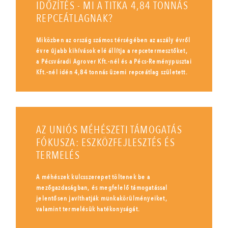
IDŐZÍTÉS - MI A TITKA 4,84 TONNÁS
REPCEÁTLAGNAK?
Miközben az ország számos térségében az aszály évről
évre újabb kihívások elé állítja a repcetermesztőket,
a Pécsváradi Agrover Kft.-nél és a Pécs-Reménypusztai
Kft.-nél idén 4,84 tonnás üzemi repceátlag született.
AZ UNIÓS MÉHÉSZETI TÁMOGATÁS
FÓKUSZA: ESZKÖZFEJLESZTÉS ÉS
TERMELÉS
A méhészek kulcsszerepet töltenek be a
mezőgazdaságban, és megfelelő támogatással
jelentősen javíthatják munkakörülményeiket,
valamint termelésük hatékonyságát.