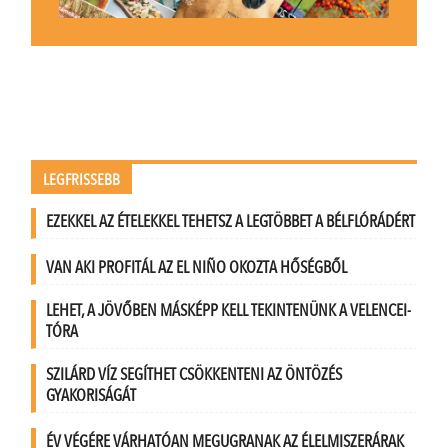
LEGFRISSEBB
EZEKKEL AZ ÉTELEKKEL TEHETSZ A LEGTÖBBET A BÉLFLÓRÁDÉRT
VAN AKI PROFITÁL AZ EL NIÑO OKOZTA HŐSÉGBŐL
LEHET, A JÖVŐBEN MÁSKÉPP KELL TEKINTENÜNK A VELENCEI-
TÓRA
SZILÁRD VÍZ SEGÍTHET CSÖKKENTENI AZ ÖNTÖZÉS
GYAKORISÁGÁT
ÉV VÉGÉRE VÁRHATÓAN MEGUGRANAK AZ ÉLELMISZERÁRAK