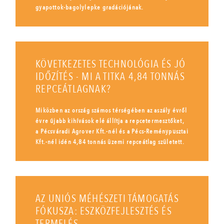
gyapottok-bagolylepke gradációjának.
KÖVETKEZETES TECHNOLÓGIA ÉS JÓ
IDŐZÍTÉS - MI A TITKA 4,84 TONNÁS
REPCEÁTLAGNAK?
Miközben az ország számos térségében az aszály évről
évre újabb kihívások elé állítja a repcetermesztőket,
a Pécsváradi Agrover Kft.-nél és a Pécs-Reménypusztai
Kft.-nél idén 4,84 tonnás üzemi repceátlag született.
AZ UNIÓS MÉHÉSZETI TÁMOGATÁS
FÓKUSZA: ESZKÖZFEJLESZTÉS ÉS
TERMELÉS