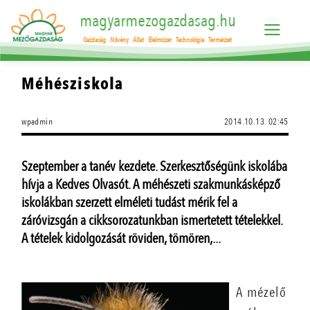
magyarmezogazdasag.hu
Gazdaság
Növény
Állat
Élelmiszer
Technológia
Természet
Méhésziskola
wpadmin
2014.10.13. 02:45
Szeptember a tanév kezdete. Szerkesztőségünk iskolába
hívja a Kedves Olvasót. A méhészeti szakmunkásképző
iskolákban szerzett elméleti tudást mérik fel a
záróvizsgán a cikksorozatunkban ismertetett tételekkel.
A tételek kidolgozását röviden, tömören,...
A mézelő