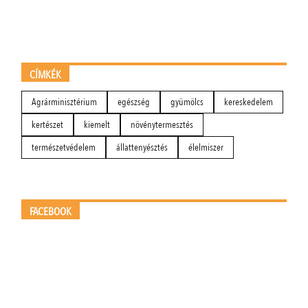
CÍMKÉK
Agrárminisztérium
egészség
gyümölcs
kereskedelem
kertészet
kiemelt
növénytermesztés
természetvédelem
állattenyésztés
élelmiszer
FACEBOOK