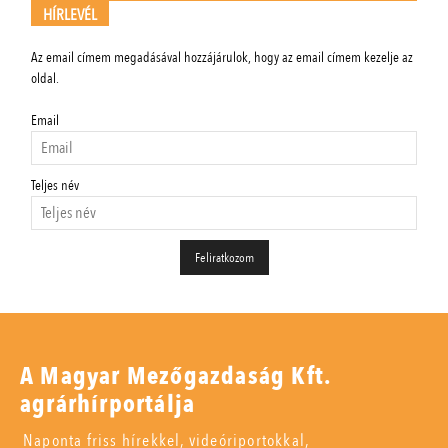
HÍRLEVÉL
Az email címem megadásával hozzájárulok, hogy az email címem kezelje az
oldal.
Email
Teljes név
A Magyar Mezőgazdaság Kft.
agrárhírportálja
Naponta friss hírekkel, videóriportokkal,