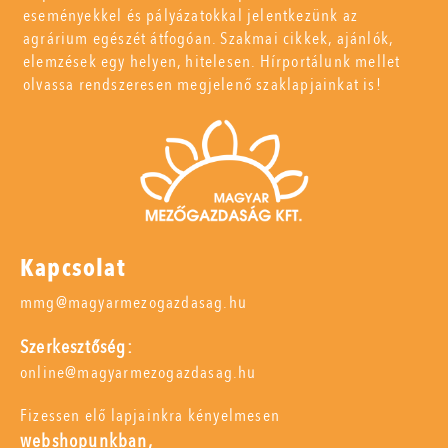
eseményekkel és pályázatokkal jelentkezünk az
agrárium egészét átfogóan. Szakmai cikkek, ajánlók,
elemzések egy helyen, hitelesen. Hírportálunk mellet
olvassa rendszeresen megjelenő szaklapjainkat is!
Kapcsolat
mmg@magyarmezogazdasag.hu
Szerkesztőség:
online@magyarmezogazdasag.hu
Fizessen elő lapjainkra kényelmesen
webshopunkban,