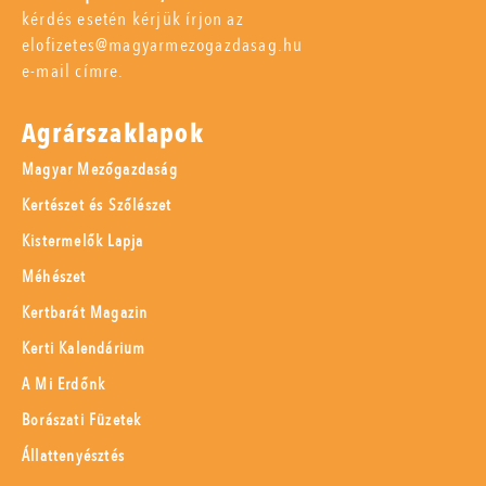
kérdés esetén kérjük írjon az
elofizetes@magyarmezogazdasag.hu
e-mail címre.
Agrárszaklapok
Magyar Mezőgazdaság
Kertészet és Szőlészet
Kistermelők Lapja
Méhészet
Kertbarát Magazin
Kerti Kalendárium
A Mi Erdőnk
Borászati Füzetek
Állattenyésztés