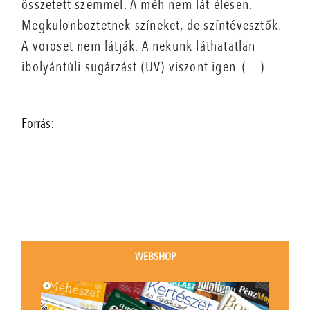
összetett szemmel. A méh nem lát élesen.
Megkülönböztetnek színeket, de színtévesztők.
A vöröset nem látják. A nekünk láthatatlan
ibolyántúli sugárzást (UV) viszont igen. (…)
Forrás:
WEBSHOP