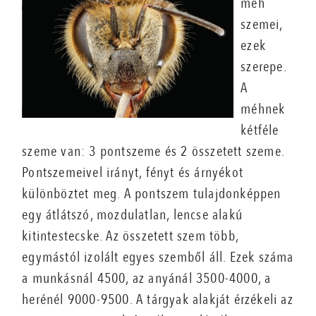
méh
szemei,
ezek
szerepe.
A
méhnek
kétféle
szeme van: 3 pontszeme és 2 összetett szeme.
Pontszemeivel irányt, fényt és árnyékot
különböztet meg. A pontszem tulajdonképpen
egy átlátszó, mozdulatlan, lencse alakú
kitintestecske. Az összetett szem több,
egymástól izolált egyes szemből áll. Ezek száma
a munkásnál 4500, az anyánál 3500-4000, a
herénél 9000-9500. A tárgyak alakját érzékeli az