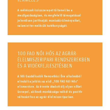
A méhészek kulcsszerepet töltenek be a
mezőgazdaságban, és megfelelő támogatással
jelentősen javíthatják munkakörülményeiket,
valamint termelésük hatékonyságát.
100 FAO NŐI HŐS AZ AGRÁR-
ÉLELMISZERIPARI RENDSZEREKBEN
ÉS A VIDÉKFEJLESZTÉSBEN
A Női Gazdálkodók Nemzetközi Éve alkalmából
elindult a jelölés az első „100 FAO Női Hős”
elismerésre. Az évente átadott díj olyan nőket
ünnepel, akiknek munkássága valódi és pozitív
változást hoz az agrár-élelmiszeriparban.