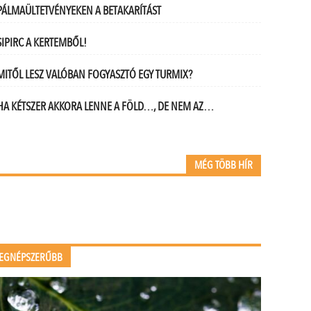
PÁLMAÜLTETVÉNYEKEN A BETAKARÍTÁST
SIPIRC A KERTEMBŐL!
MITŐL LESZ VALÓBAN FOGYASZTÓ EGY TURMIX?
HA KÉTSZER AKKORA LENNE A FÖLD…, DE NEM AZ…
MÉG TÖBB HÍR
EGNÉPSZERŰBB