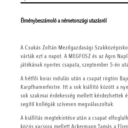
Élménybeszámoló a németországi utazásról
A Csukás Zoltán Mezőgazdasági Szakközépiskol
várták ezt a napot. A MEGFOSZ és az Agro Nap
játékának nyertes csapata, szeptember 5-én ut
A hétfői korai indulás után a csapat rögtön Baj
Karpfhamerfestre. Itt a sok kiállító között a ny
sok szakmai érdekesség mellett kérdezhettek és
segítő kollégák szívesen megválaszoltak.
A kiállítás megtekintése után a csapat elfoglal
közös vacsora mellett Ackermann Tamás a Flieg