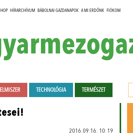
SHOP
HÍRARCHÍVUM
BÁBOLNAI GAZDANAPOK
A MI ERDŐNK
FIÓKOM
yarmezoga
LELMISZER
TECHNOLÓGIA
TERMÉSZET
esei!
2016.09.16. 10:19