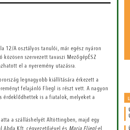
a 12/A osztályos tanulói, már egész nyáron
ló közösen szervezett tavaszi MezőgépÉSZ
azhatott el a nyeremény utazásra.
orország legnagyobb kiállítására érkezett a
ereményt felajánló Fliegl is részt vett. A nagyon
 érdeklődhettek is a fiatalok, melyeket a
L
hatta a szálláshelyét Altöttingben, majd egy
l Abda Kft. cégvezetőjével és
Maria Fliegl-
el