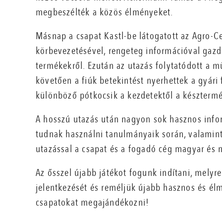
megbeszélték a közös élményeket.
Másnap a csapat Kastl-be látogatott az Agro-C
körbevezetésével, rengeteg információval gazd
termékekről. Ezután az utazás folytatódott a m
követően a fiúk betekintést nyerhettek a gyári
különböző pótkocsik a kezdetektől a késztermé
A hosszú utazás után nagyon sok hasznos infor
tudnak használni tanulmányaik során, valamint
utazással a csapat és a fogadó cég magyar és 
Az ősszel újabb játékot fogunk indítani, melyr
jelentkezését és reméljük újabb hasznos és él
csapatokat megajándékozni!