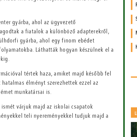
enter gyárba, ahol az ügyvezető
agodtak a fiatalok a különböző adapterekről,
ülhdorfi gyárba, ahol egy finom ebédet
 folyamatokba. Láthatták hogyan készülnek el a
kig.
mációval tértek haza, amiket majd később fel
 hatalmas élményt szerezhettek ezzel az
német munkatársai is.
e ismét várjuk majd az iskolai csapatok
L
ményekkel teli nyereményekkel tudjuk majd a