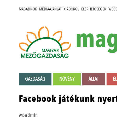
MAGAZINOK
MÉDIAAJÁNLAT
KIADÓRÓL
ELÉRHETŐSÉGEK
WEB
mag
GAZDASÁG
NÖVÉNY
ÁLLAT
É
Facebook játékunk nyert
wpadmin