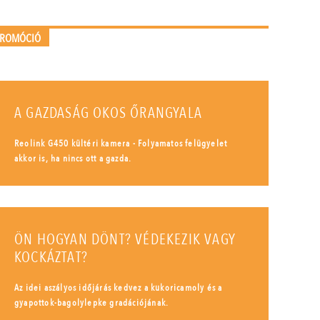
PROMÓCIÓ
A GAZDASÁG OKOS ŐRANGYALA
Reolink G450 kültéri kamera - Folyamatos felügyelet
akkor is, ha nincs ott a gazda.
ÖN HOGYAN DÖNT? VÉDEKEZIK VAGY
KOCKÁZTAT?
Az idei aszályos időjárás kedvez a kukoricamoly és a
gyapottok-bagolylepke gradációjának.