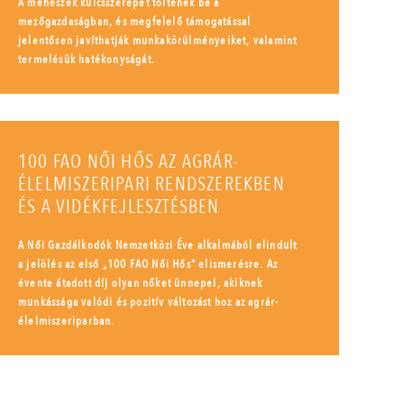
A méhészek kulcsszerepet töltenek be a
mezőgazdaságban, és megfelelő támogatással
jelentősen javíthatják munkakörülményeiket, valamint
termelésük hatékonyságát.
100 FAO NŐI HŐS AZ AGRÁR-
ÉLELMISZERIPARI RENDSZEREKBEN
ÉS A VIDÉKFEJLESZTÉSBEN
A Női Gazdálkodók Nemzetközi Éve alkalmából elindult
a jelölés az első „100 FAO Női Hős” elismerésre. Az
évente átadott díj olyan nőket ünnepel, akiknek
munkássága valódi és pozitív változást hoz az agrár-
élelmiszeriparban.