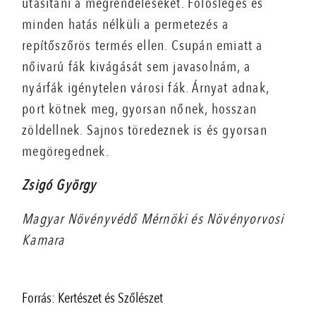
utasítani a megrendeléseket. Fölösleges és
minden hatás nélküli a permetezés a
repítőszőrös termés ellen. Csupán emiatt a
nőivarú fák kivágását sem javasolnám, a
nyárfák igénytelen városi fák. Árnyat adnak,
port kötnek meg, gyorsan nőnek, hosszan
zöldellnek. Sajnos töredeznek is és gyorsan
megöregednek.
Zsigó György
Magyar Növényvédő Mérnöki és Növényorvosi
Kamara
Forrás: Kertészet és Szőlészet