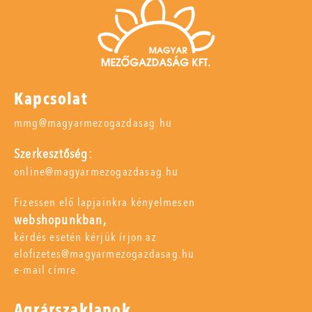
Kapcsolat
mmg@magyarmezogazdasag.hu
Szerkesztőség:
online@magyarmezogazdasag.hu
Fizessen elő lapjainkra kényelmesen
webshopunkban,
kérdés esetén kérjük írjon az
elofizetes@magyarmezogazdasag.hu
e-mail címre.
Agrárszaklapok