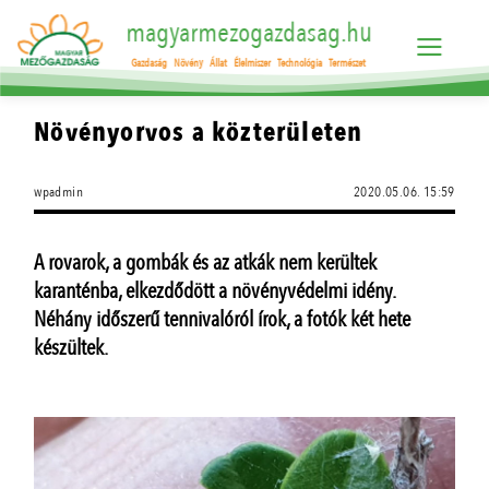
magyarmezogazdasag.hu
Gazdaság
Növény
Állat
Élelmiszer
Technológia
Természet
Növényorvos a közterületen
wpadmin
2020.05.06. 15:59
A rovarok, a gombák és az atkák nem kerültek
karanténba, elkezdődött a növényvédelmi idény.
Néhány időszerű tennivalóról írok, a fotók két hete
készültek.