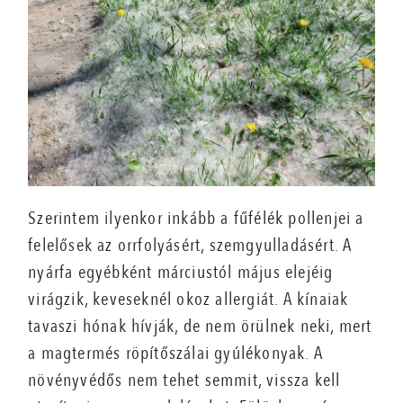
Szerintem ilyenkor inkább a fűfélék pollenjei a
felelősek az orrfolyásért, szemgyulladásért. A
nyárfa egyébként márciustól május elejéig
virágzik, keveseknél okoz allergiát. A kínaiak
tavaszi hónak hívják, de nem örülnek neki, mert
a magtermés röpítőszálai gyúlékonyak. A
növényvédős nem tehet semmit, vissza kell