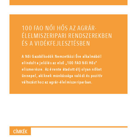
100 FAO NŐI HŐS AZ AGRÁR-
ÉLELMISZERIPARI RENDSZEREKBEN
ÉS A VIDÉKFEJLESZTÉSBEN
A Női Gazdálkodók Nemzetközi Éve alkalmából
elindult a jelölés az első „100 FAO Női Hős”
elismerésre. Az évente átadott díj olyan nőket
ünnepel, akiknek munkássága valódi és pozitív
változást hoz az agrár-élelmiszeriparban.
CÍMKÉK