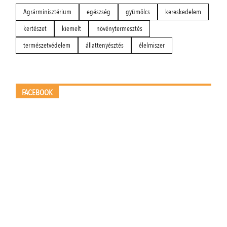
Agrárminisztérium
egészség
gyümölcs
kereskedelem
kertészet
kiemelt
növénytermesztés
természetvédelem
állattenyésztés
élelmiszer
FACEBOOK