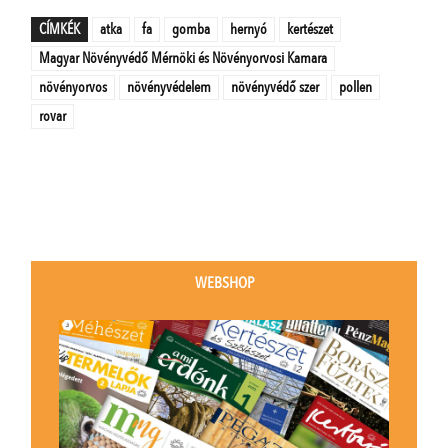
CÍMKÉK
atka
fa
gomba
hernyó
kertészet
Magyar Növényvédő Mérnöki és Növényorvosi Kamara
növényorvos
növényvédelem
növényvédő szer
pollen
rovar
WEBSHOP