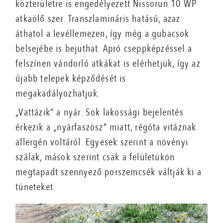
közterületre is engedélyezett Nissorun 10 WP
atkaölő szer. Transzlamináris hatású, azaz
áthatol a levéllemezen, így még a gubacsok
belsejébe is bejuthat. Apró cseppképzéssel a
felszínen vándorló atkákat is elérhetjük, így az
újabb telepek képződését is
megakadályozhatjuk.
„Vattázik” a nyár. Sok lakossági bejelentés
érkezik a „nyárfaszösz” miatt, régóta vitáznak
allergén voltáról. Egyesek szerint a növényi
szálak, mások szerint csak a felületükön
megtapadt szennyező porszemcsék váltják ki a
tüneteket.