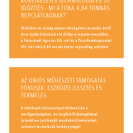
KÖVETKEZETES TECHNOLÓGIA ÉS JÓ
IDŐZÍTÉS - MI A TITKA 4,84 TONNÁS
REPCEÁTLAGNAK?
Miközben az ország számos térségében az aszály évről
évre újabb kihívások elé állítja a repcetermesztőket,
a Pécsváradi Agrover Kft.-nél és a Pécs-Reménypusztai
Kft.-nél idén 4,84 tonnás üzemi repceátlag született.
AZ UNIÓS MÉHÉSZETI TÁMOGATÁS
FÓKUSZA: ESZKÖZFEJLESZTÉS ÉS
TERMELÉS
A méhészek kulcsszerepet töltenek be a
mezőgazdaságban, és megfelelő támogatással
jelentősen javíthatják munkakörülményeiket,
valamint termelésük hatékonyságát.