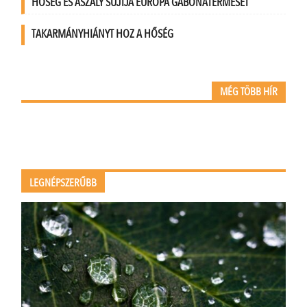
HŐSÉG ÉS ASZÁLY SÚJTJA EURÓPA GABONATERMÉSÉT
TAKARMÁNYHIÁNYT HOZ A HŐSÉG
MÉG TÖBB HÍR
LEGNÉPSZERŰBB