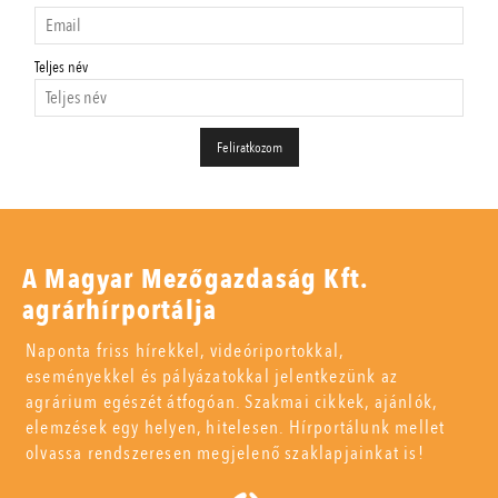
Teljes név
A Magyar Mezőgazdaság Kft.
agrárhírportálja
Naponta friss hírekkel, videóriportokkal,
eseményekkel és pályázatokkal jelentkezünk az
agrárium egészét átfogóan. Szakmai cikkek, ajánlók,
elemzések egy helyen, hitelesen. Hírportálunk mellet
olvassa rendszeresen megjelenő szaklapjainkat is!