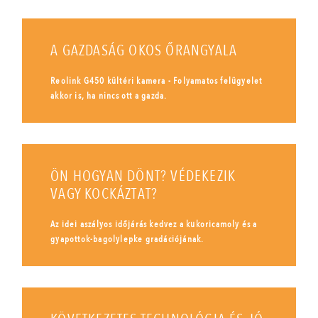
A GAZDASÁG OKOS ŐRANGYALA
Reolink G450 kültéri kamera - Folyamatos felügyelet
akkor is, ha nincs ott a gazda.
ÖN HOGYAN DÖNT? VÉDEKEZIK
VAGY KOCKÁZTAT?
Az idei aszályos időjárás kedvez a kukoricamoly és a
gyapottok-bagolylepke gradációjának.