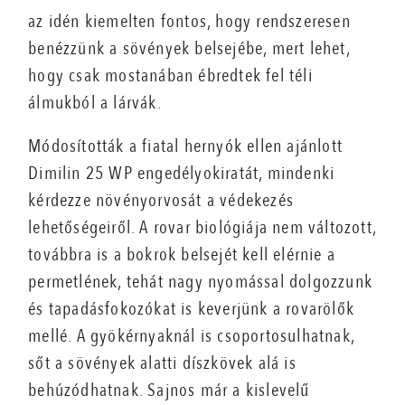
az idén kiemelten fontos, hogy rendszeresen
benézzünk a sövények belsejébe, mert lehet,
hogy csak mostanában ébredtek fel téli
álmukból a lárvák.
Módosították a fiatal hernyók ellen ajánlott
Dimilin 25 WP engedélyokiratát, mindenki
kérdezze növényorvosát a védekezés
lehetőségeiről. A rovar biológiája nem változott,
továbbra is a bokrok belsejét kell elérnie a
permetlének, tehát nagy nyomással dolgozzunk
és tapadásfokozókat is keverjünk a rovarölők
mellé. A gyökérnyaknál is csoportosulhatnak,
sőt a sövények alatti díszkövek alá is
behúzódhatnak. Sajnos már a kislevelű