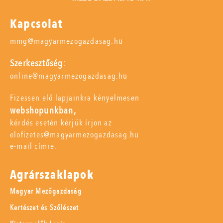
Kapcsolat
mmg@magyarmezogazdasag.hu
Szerkesztőség:
online@magyarmezogazdasag.hu
Fizessen elő lapjainkra kényelmesen
webshopunkban,
kérdés esetén kérjük írjon az
elofizetes@magyarmezogazdasag.hu
e-mail címre.
Agrárszaklapok
Magyar Mezőgazdaság
Kertészet és Szőlészet