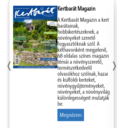
Kertbarát Magazin
A Kertbarát Magazin a kert
barátainak,
hobbikertészeknek, a
növényeket szerető
fogyasztóknak szól. A
kéthavonként megjelenő,
‹
›
68 oldalas színes magazin
témái a növényszerető,
természetkedvelő
olvasókhoz szólnak, hazai
és külföldi kerteket,
növénygyűjteményeket,
növényeket, a növényvilág
különlegességeit mutatják
be.
Megnézem