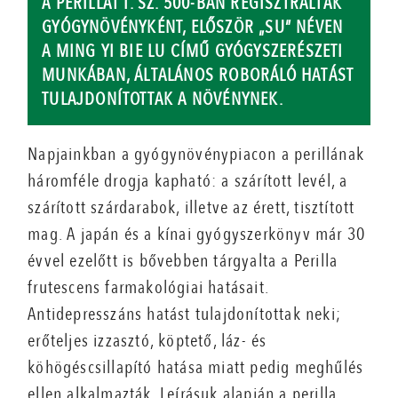
A PERILLÁT I. SZ. 500-BAN REGISZTRÁLTÁK
GYÓGYNÖVÉNYKÉNT, ELŐSZÖR „SU” NÉVEN
A MING YI BIE LU CÍMŰ GYÓGYSZERÉSZETI
MUNKÁBAN, ÁLTALÁNOS ROBORÁLÓ HATÁST
TULAJDONÍTOTTAK A NÖVÉNYNEK.
Napjainkban a gyógynövénypiacon a perillának
háromféle drogja kapható: a szárított levél, a
szárított szárdarabok, illetve az érett, tisztított
mag. A japán és a kínai gyógyszerkönyv már 30
évvel ezelőtt is bővebben tárgyalta a Perilla
frutescens farmakológiai hatásait.
Antidepresszáns hatást tulajdonítottak neki;
erőteljes izzasztó, köptető, láz- és
köhögéscsillapító hatása miatt pedig meghűlés
ellen alkalmazták. Leírásuk alapján a perilla