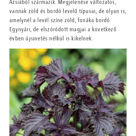
Ázsiából származik. Megjelenése változatos,
vannak zöld és bordó levelű típusai, de olyan is,
amelynél a levél színe zöld, fonáka bordó.
Egynyári, de elszóródott magjai a következő
évben újravetés nélkül is kikelnek.