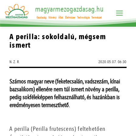
magyarmezogazdasag.hu
Gazdaság
Növény
Állat
Élelmiszer
Technológia
Természet
A perilla: sokoldalú, mégsem
ismert
N. Z. R.
2020.05.07. 06:30
Számos magyar neve (feketecsalán, vadszezám, kínai
bazsalikom) ellenére nem túl ismert növény a perilla,
pedig sokféleképpen felhasználható, és hazánkban is
eredményesen termeszthető.
A perilla (Perilla frutescens) feltehetően