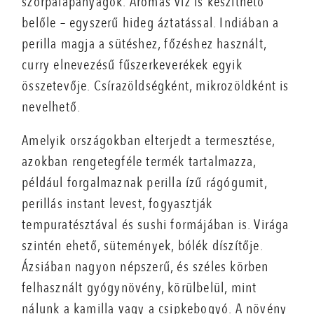
szörpalapanyagok. Aromás víz is készíthető
belőle – egyszerű hideg áztatással. Indiában a
perilla magja a sütéshez, főzéshez használt,
curry elnevezésű fűszerkeverékek egyik
összetevője. Csírazöldségként, mikrozöldként is
nevelhető.
Amelyik országokban elterjedt a termesztése,
azokban rengetegféle termék tartalmazza,
például forgalmaznak perilla ízű rágógumit,
perillás instant levest, fogyasztják
tempuratésztával és sushi formájában is. Virága
szintén ehető, sütemények, bólék díszítője.
Ázsiában nagyon népszerű, és széles körben
felhasznált gyógynövény, körülbelül, mint
nálunk a kamilla vagy a csipkebogyó. A növény