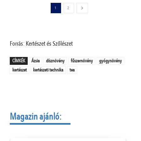
1
2
Forrás: Kertészet és Szőlészet
CÍMKÉK
Ázsia
dísznövény
fűszernövény
gyógynövény
kertészet
kertészeti technika
tea
Magazin ajánló: