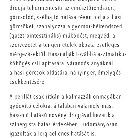
drogja tehermentesíti az emésztőrendszert,
görcsoldó, szélhajtó hatása révén oldja a hasi
görcsöket, szabályozza a gyomor-bélrendszeri
(gasztrointesztinális) működést, megvédi a
szervezetet a tengeri ételek okozta esetleges
mérgezésektől. Használják továbbá asztmatikus
köhögés csillapítására, várandós anyáknál
alhasi görcsök oldására, hányinger, émelygés
csökkentésére.
A perillát csak ritkán alkalmazzák önmagában
gyógyító célokra, általában valamely más,
hasonló hatású növény drogjával keverik a
szinergista hatás érdekében. Tudományosan
igazolták allergiaellenes hatását is.