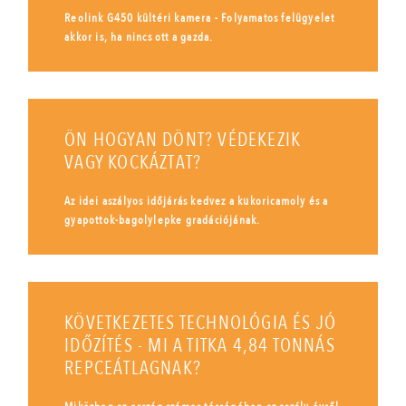
Reolink G450 kültéri kamera - Folyamatos felügyelet
akkor is, ha nincs ott a gazda.
ÖN HOGYAN DÖNT? VÉDEKEZIK
VAGY KOCKÁZTAT?
Az idei aszályos időjárás kedvez a kukoricamoly és a
gyapottok-bagolylepke gradációjának.
KÖVETKEZETES TECHNOLÓGIA ÉS JÓ
IDŐZÍTÉS - MI A TITKA 4,84 TONNÁS
REPCEÁTLAGNAK?