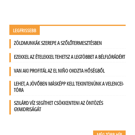
LEGFRISSEBB
ZÖLDMUNKÁK SZEREPE A SZŐLŐTERMESZTÉSBEN
EZEKKEL AZ ÉTELEKKEL TEHETSZ A LEGTÖBBET A BÉLFLÓRÁDÉRT
VAN AKI PROFITÁL AZ EL NIÑO OKOZTA HŐSÉGBŐL
LEHET, A JÖVŐBEN MÁSKÉPP KELL TEKINTENÜNK A VELENCEI-
TÓRA
SZILÁRD VÍZ SEGÍTHET CSÖKKENTENI AZ ÖNTÖZÉS
GYAKORISÁGÁT
MÉG TÖBB HÍR