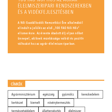
ÉLELMISZERIPARI RENDSZEREKBEN
ÉS A VIDÉKFEJLESZTÉSBEN
A Női Gazdálkodók Nemzetközi Éve alkalmából
elindult a jelölés az első „100 FAO Női Hős”
elismerésre. Az évente átadott díj olyan nőket
ünnepel, akiknek munkássága valódi és pozitív
változást hoz az agrár-élelmiszeriparban.
CÍMKÉK
Agrárminisztérium
egészség
gyümölcs
kereskedelem
kertészet
kiemelt
növénytermesztés
természetvédelem
állattenyésztés
élelmiszer