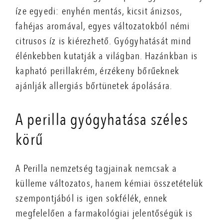
íze egyedi: enyhén mentás, kicsit ánizsos,
fahéjas aromával, egyes változatokból némi
citrusos íz is kiérezhető. Gyógyhatását mind
élénkebben kutatják a világban. Hazánkban is
kapható perillakrém, érzékeny bőrűeknek
ajánlják allergiás bőrtünetek ápolására.
A perilla gyógyhatása széles
körű
A Perilla nemzetség tagjainak nemcsak a
külleme változatos, hanem kémiai összetételük
szempontjából is igen sokfélék, ennek
megfelelően a farmakológiai jelentőségük is