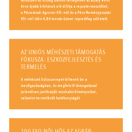
Miközben az ország számos térségében az aszály évről
évre újabb kihívások elé állítja a repcetermesztőket,
a Pécsváradi Agrover Kft.-nél és a Pécs-Reménypusztai
Kft.-nél idén 4,84 tonnás üzemi repceátlag született.
AZ UNIÓS MÉHÉSZETI TÁMOGATÁS
FÓKUSZA: ESZKÖZFEJLESZTÉS ÉS
TERMELÉS
A méhészek kulcsszerepet töltenek be a
mezőgazdaságban, és megfelelő támogatással
jelentősen javíthatják munkakörülményeiket,
valamint termelésük hatékonyságát.
100 FAO NŐI HŐS AZ AGRÁR-