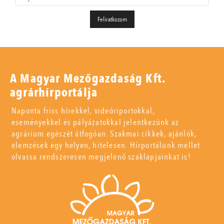
A Magyar Mezőgazdaság Kft.
agrárhírportálja
Naponta friss hírekkel, videóriportokkal,
eseményekkel és pályázatokkal jelentkezünk az
agrárium egészét átfogóan. Szakmai cikkek, ajánlók,
elemzések egy helyen, hitelesen. Hírportálunk mellet
olvassa rendszeresen megjelenő szaklapjainkat is!