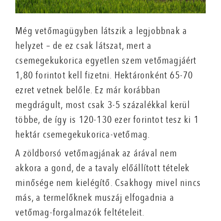
Még vetőmagügyben látszik a legjobbnak a
helyzet – de ez csak látszat, mert a
csemegekukorica egyetlen szem vetőmagjáért
1,80 forintot kell fizetni. Hektáronként 65-70
ezret vetnek belőle. Ez már korábban
megdrágult, most csak 3-5 százalékkal kerül
többe, de így is 120-130 ezer forintot tesz ki 1
hektár csemegekukorica-vetőmag.
A zöldborsó vetőmagjának az árával nem
akkora a gond, de a tavaly előállított tételek
minősége nem kielégítő. Csakhogy mivel nincs
más, a termelőknek muszáj elfogadnia a
vetőmag-forgalmazók feltételeit.