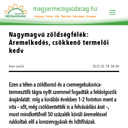
magyarmezogazdasag.hu
Gazdaság
Növény
Állat
Élelmiszer
Technológia
Természet
Nagymagvú zöldségfélék:
Áremelkedés, csökkenő termelői
kedv
Avar László
2022.02.18. 06:04
Ezen a télen a zöldborsó és a csemegekukorica-
termesztők tágra nyílt szemmel fogadták a feldolgozók
árajánlatát: míg a korábbi években 1-2 forinton ment a
vita – sőt, még csökkentették is a felvásárlási árat –,
most mindkettőnél 50 százalék körüli áremeléssel
rukkoltak elő a konzervgyárak és hűtőházak.