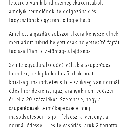
létezik olyan hibrid csemegekukoricából,
amelyik termelőnek, feldolgozónak és
fogyasztónak egyaránt elfogadható.
Amellett a gazdák sokszor alkura kényszerülnek,
mert adott hibrid helyett csak helyettesítő fajtát
tud szállítani a vetőmag-tulajdonos.
Szinte egyeduralkodóvá váltak a szuperédes
hibridek, pedig különböző okok miatt –
koraiság, másodvetés stb. – szükség van normál
édes hibridekre is; igaz, arányuk nem egészen
éri el a 20 százalékot. Szerencse, hogy a
szuperédesek termőképessége még
másodvetésben is jó – felveszi a versenyt a
normál édessel –, és felvásárlási áruk 2 forinttal