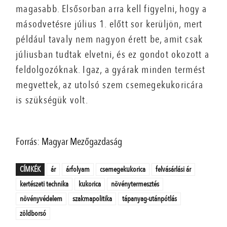
magasabb. Elsősorban arra kell figyelni, hogy a
másodvetésre július 1. előtt sor kerüljön, mert
például tavaly nem nagyon érett be, amit csak
júliusban tudtak elvetni, és ez gondot okozott a
feldolgozóknak. Igaz, a gyárak minden termést
megvettek, az utolsó szem csemegekukoricára
is szükségük volt.
Forrás: Magyar Mezőgazdaság
CÍMKÉK
ár
árfolyam
csemegekukorica
felvásárlási ár
kertészeti technika
kukorica
növénytermesztés
növényvédelem
szakmapolitika
tápanyag-utánpótlás
zöldborsó