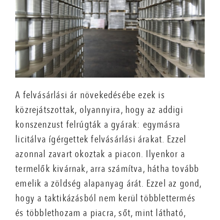
A felvásárlási ár növekedésébe ezek is
közrejátszottak, olyannyira, hogy az addigi
konszenzust felrúgták a gyárak: egymásra
licitálva ígérgettek felvásárlási árakat. Ezzel
azonnal zavart okoztak a piacon. Ilyenkor a
termelők kivárnak, arra számítva, hátha tovább
emelik a zöldség alapanyag árát. Ezzel az gond,
hogy a taktikázásból nem kerül többlettermés
és többlethozam a piacra, sőt, mint látható,