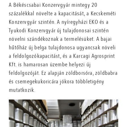
A Békéscsabai Konzervgyár mintegy 20
százalékkal növelte a kapacitását, a Kecskeméti
Konzervgyár szintén. A nyíregyházi EKO és a
Tyukodi Konzervgyár új tulajdonosai szintén
növelni szándékoznak a termelésüket. A bajai
hűtőház új belga tulajdonosa ugyancsak növeli
a feldolgozókapacitást, és a Karcagi Agrosprint
Kft. is hamarosan üzembe helyezi új
feldolgozóját. Ez alapján zöldborsóra, zöldbabra
és csemegekukoricára jókora többletigény
mutatkozik.