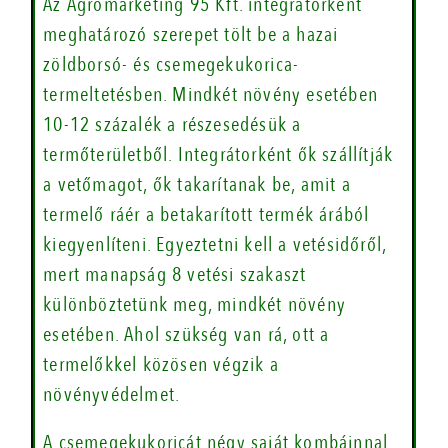
Az Agromarketing 95 Kft. integrátorként
meghatározó szerepet tölt be a hazai
zöldborsó- és csemegekukorica-
termeltetésben. Mindkét növény esetében
10-12 százalék a részesedésük a
termőterületből. Integrátorként ők szállítják
a vetőmagot, ők takarítanak be, amit a
termelő ráér a betakarított termék árából
kiegyenlíteni. Egyeztetni kell a vetésidőről,
mert manapság 8 vetési szakaszt
különböztetünk meg, mindkét növény
esetében. Ahol szükség van rá, ott a
termelőkkel közösen végzik a
növényvédelmet.
A csemegekukoricát négy saját kombájn­nal