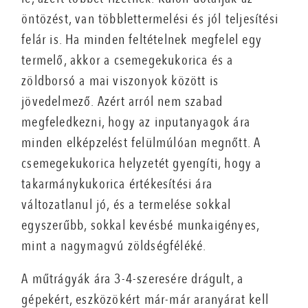
öntözést, van többlettermelési és jól teljesítési
felár is. Ha minden feltételnek megfelel egy
termelő, akkor a csemegekukorica és a
zöldborsó a mai viszonyok között is
jövedelmező. Azért arról nem szabad
megfeledkezni, hogy az inputanyagok ára
minden elképzelést felülmúlóan megnőtt. A
csemegekukorica helyzetét gyengíti, hogy a
takarmánykukorica értékesítési ára
változatlanul jó, és a termelése sokkal
egyszerűbb, sokkal kevésbé munkaigényes,
mint a nagymagvú zöldségféléké.
A műtrágyák ára 3-4-szeresére drágult, a
gépekért, eszközökért már-már aranyárat kell