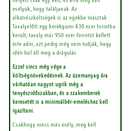
helyett csak egy kell, és arra még van
esélyük, hogy találjanak. Az
alkatrészköltségek is az egekbe másztak.
Tavalyelőtt egy kerékgumi 430 ezer forintba
került, tavaly már 950 ezer forintot kellett
érte adni, azt pedig még nem tudják, hogy
idén hol áll meg a drágulás.
Ezzel sincs még vége a
költségnövekedésnek. Az üzemanyag ára
várhatóan nagyot ugrik még a
tenyészidőszakban, és a szakemberek
keresetét is a minimálbér-emeléshez kell
igazítani.
Csakhogy nincs más esély, meg kell