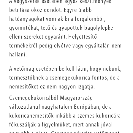
A vegyszerek esetében egyes készítmények
betiltása okoz gondot. Egyre újabb
hatóanyagokat vonnak ki a forgalomból,
gyomirtókat, tetű és gyapottok-bagolylepke
elleni szereket egyaránt. Helyettesítő
termékekről pedig elvétve vagy egyáltalán nem
hallani.
A vetőmag esetében be kell látni, hogy nekünk,
termesztőknek a csemegekukorica fontos, de a
nemesítőket ez nem nagyon izgatja.
Csemegekukoricából Magyarország
változatlanul nagyhatalom Európában, de a
kukoricanemesítők inkább a szemes kukoricára
fókuszálják a figyelmüket, mert annak jóval