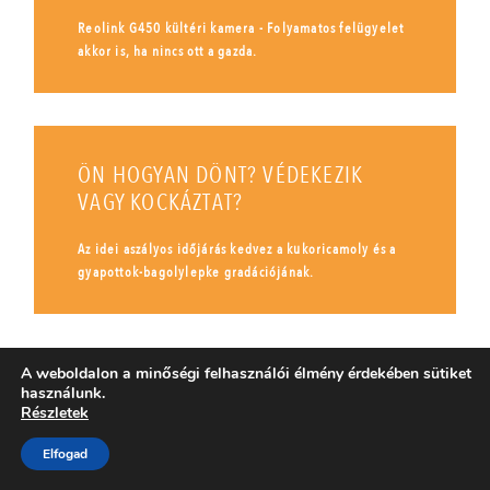
Reolink G450 kültéri kamera - Folyamatos felügyelet
akkor is, ha nincs ott a gazda.
ÖN HOGYAN DÖNT? VÉDEKEZIK
VAGY KOCKÁZTAT?
Az idei aszályos időjárás kedvez a kukoricamoly és a
gyapottok-bagolylepke gradációjának.
A weboldalon a minőségi felhasználói élmény érdekében sütiket
KÖVETKEZETES TECHNOLÓGIA ÉS JÓ
használunk.
Részletek
IDŐZÍTÉS - MI A TITKA 4,84 TONNÁS
REPCEÁTLAGNAK?
Elfogad