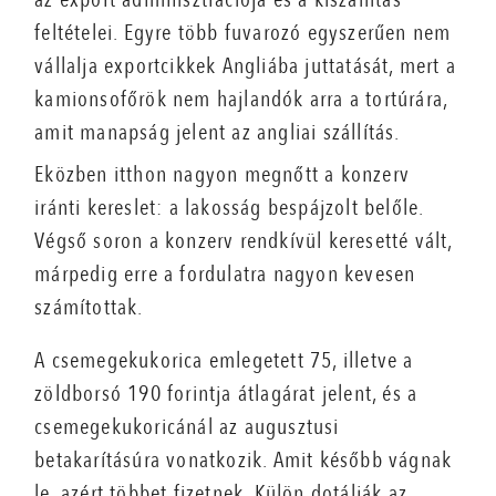
feltételei. Egyre több fuvarozó egyszerűen nem
vállalja exportcikkek Angliába juttatását, mert a
kamionsofőrök nem hajlandók arra a tortúrára,
amit manapság jelent az angliai szállítás.
Eközben itthon nagyon megnőtt a konzerv
iránti kereslet: a lakosság bespájzolt belőle.
Végső soron a konzerv rendkívül keresetté vált,
márpedig erre a fordulatra nagyon kevesen
számítottak.
A csemegekukorica emlegetett 75, illetve a
zöldborsó 190 forintja átlagárat jelent, és a
csemegekukoricánál az augusztusi
betakarításúra vonatkozik. Amit később vágnak
le, azért többet fizetnek. Külön dotálják az