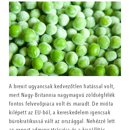
A brexit ugyancsak kedvezőtlen hatással volt,
mert Nagy-Britannia nagymagvú zöldségfélék
fontos felvevőpiaca volt és maradt. De mióta
kilépett az EU-ból, a kereskedelem igencsak
bürokratikussá vált az országgal. Nehézzé lett
az export adminisztrációja és a kiszállítás