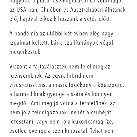
nagyobb a piaca. Csemegekukorica-vetőmagot
az USA-ban, Chilében és Ausztráliában állítanak
elő, hajóval érkezik hozzánk a vetés előtt.
A pandémia az utóbbi két évben elég nagy
izgalmat keltett, bár a szállítmányok végül
megérkeztek.
Viszont a fajtaválaszték nem felel meg az
igényeinknek. Az egyik hibrid nem
vírusrezisztens, a másik fogékony a kőüszögre,
a harmadiknak gyenge a szára és könnyen
megdől. Ami meg jó volna a termelőnek, az
nem jó a feldolgozónak: nehéz a csuhéját
lefosztani, vagy nem jó a kukoricamag íze,
esetleg gyenge a szemkihozatal. Tehát nem