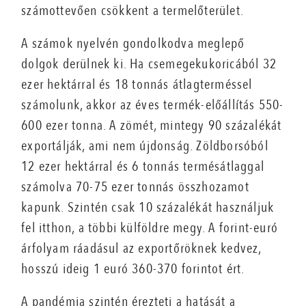
számottevően csökkent a termelőterület.
A számok nyelvén gondolkodva meglepő
dolgok derülnek ki. Ha csemegekukoricából 32
ezer hektárral és 18 tonnás átlagterméssel
számolunk, akkor az éves termék-előállítás 550-
600 ezer tonna. A zömét, mintegy 90 százalékát
exportálják, ami nem újdonság. Zöldborsóból
12 ezer hektárral és 6 tonnás termésátlaggal
számolva 70-75 ezer tonnás összhozamot
kapunk. Szintén csak 10 százalékát használjuk
fel itthon, a többi külföldre megy. A forint-euró
árfolyam ráadásul az exportőröknek kedvez,
hosszú ideig 1 euró 360-370 forintot ért.
A pandémia szintén érezteti a hatását a