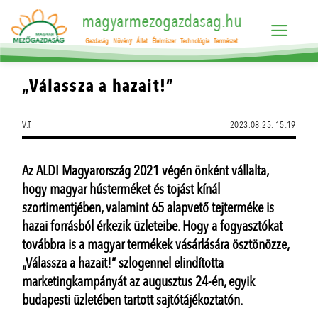
magyarmezogazdasag.hu
Gazdaság
Növény
Állat
Élelmiszer
Technológia
Természet
„Válassza a hazait!”
V.T.
2023.08.25. 15:19
Az ALDI Magyarország 2021 végén önként vállalta,
hogy magyar hústerméket és tojást kínál
szortimentjében, valamint 65 alapvető tejterméke is
hazai forrásból érkezik üzleteibe. Hogy a fogyasztókat
továbbra is a magyar termékek vásárlására ösztönözze,
„Válassza a hazait!” szlogennel elindította
marketingkampányát az augusztus 24-én, egyik
budapesti üzletében tartott sajtótájékoztatón.