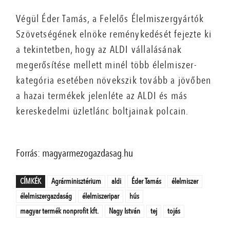
Végül Éder Tamás, a Felelős Élelmiszergyártók
Szövetségének elnöke reménykedését fejezte ki
a tekintetben, hogy az ALDI vállalásának
megerősítése mellett minél több élelmiszer-
kategória esetében növekszik tovább a jövőben
a hazai termékek jelenléte az ALDI és más
kereskedelmi üzletlánc boltjainak polcain.
Forrás: magyarmezogazdasag.hu
CÍMKÉK
Agrárminisztérium
aldi
Éder Tamás
élelmiszer
élelmiszergazdaság
élelmiszeripar
hús
magyar termék nonprofit kft.
Nagy István
tej
tojás