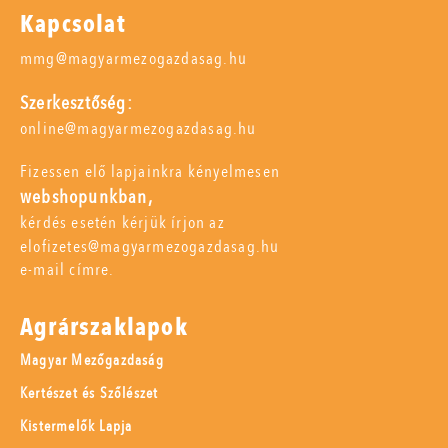
Kapcsolat
mmg@magyarmezogazdasag.hu
Szerkesztőség:
online@magyarmezogazdasag.hu
Fizessen elő lapjainkra kényelmesen
webshopunkban,
kérdés esetén kérjük írjon az
elofizetes@magyarmezogazdasag.hu
e-mail címre.
Agrárszaklapok
Magyar Mezőgazdaság
Kertészet és Szőlészet
Kistermelők Lapja