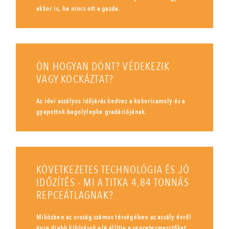
akkor is, ha nincs ott a gazda.
ÖN HOGYAN DÖNT? VÉDEKEZIK
VAGY KOCKÁZTAT?
Az idei aszályos időjárás kedvez a kukoricamoly és a
gyapottok-bagolylepke gradációjának.
KÖVETKEZETES TECHNOLÓGIA ÉS JÓ
IDŐZÍTÉS - MI A TITKA 4,84 TONNÁS
REPCEÁTLAGNAK?
Miközben az ország számos térségében az aszály évről
évre újabb kihívások elé állítja a repcetermesztőket,