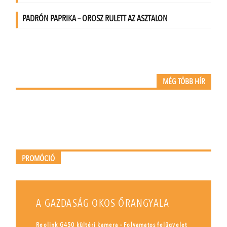
MÉG TÖBB HÍR
PROMÓCIÓ
A GAZDASÁG OKOS ŐRANGYALA
Reolink G450 kültéri kamera - Folyamatos felügyelet