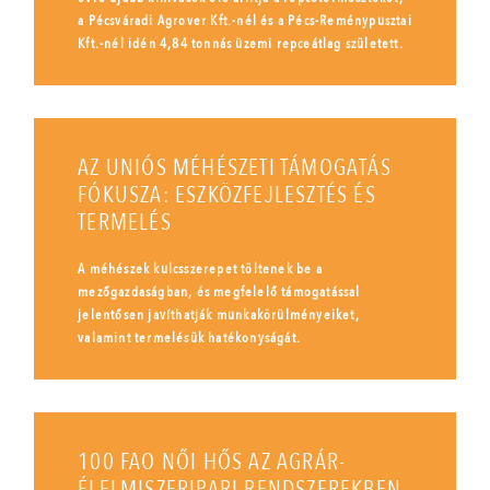
a Pécsváradi Agrover Kft.-nél és a Pécs-Reménypusztai
Kft.-nél idén 4,84 tonnás üzemi repceátlag született.
AZ UNIÓS MÉHÉSZETI TÁMOGATÁS
FÓKUSZA: ESZKÖZFEJLESZTÉS ÉS
TERMELÉS
A méhészek kulcsszerepet töltenek be a
mezőgazdaságban, és megfelelő támogatással
jelentősen javíthatják munkakörülményeiket,
valamint termelésük hatékonyságát.
100 FAO NŐI HŐS AZ AGRÁR-
ÉLELMISZERIPARI RENDSZEREKBEN