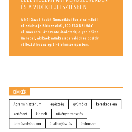
ÉS A VIDÉKFEJLESZTÉSBEN
A Női Gazdálkodók Nemzetközi Éve alkalmából
elindult a jelölés az első „100 FAO Női Hős”
elismerésre. Az évente átadott díj olyan nőket
ünnepel, akiknek munkássága valódi és pozitív
változást hoz az agrár-élelmiszeriparban.
CÍMKÉK
Agrárminisztérium
egészség
gyümölcs
kereskedelem
kertészet
kiemelt
növénytermesztés
természetvédelem
állattenyésztés
élelmiszer