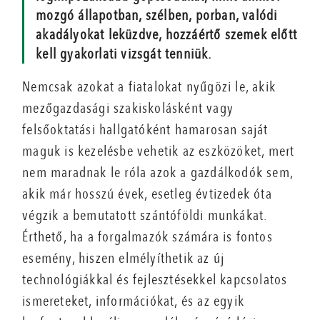
mozgó állapotban, szélben, porban, valódi
akadályokat leküzdve, hozzáértő szemek előtt
kell gyakorlati vizsgát tenniük.
Nemcsak azokat a fiatalokat nyűgözi le, akik
mezőgazdasági szakiskolásként vagy
felsőoktatási hallgatóként hamarosan saját
maguk is kezelésbe vehetik az eszközöket, mert
nem maradnak le róla azok a gazdálkodók sem,
akik már hosszú évek, esetleg évtizedek óta
végzik a bemutatott szántóföldi munkákat.
Érthető, ha a forgalmazók számára is fontos
esemény, hiszen elmélyíthetik az új
technológiákkal és fejlesztésekkel kapcsolatos
ismereteket, információkat, és az egyik