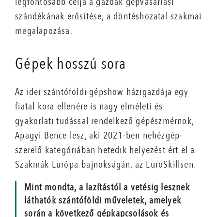
legfontosabb célja a gazdák gépvásárlási
szándékának erősítése, a döntéshozatal szakmai
megalapozása.
Gépek hosszú sora
Az idei szántóföldi gépshow házigazdája egy
fiatal kora ellenére is nagy elméleti és
gyakorlati tudással rendelkező gépészmérnök,
Apagyi Bence lesz, aki 2021-ben nehézgép-
szerelő kategóriában hetedik helyezést ért el a
Szakmák Európa-bajnokságán, az EuroSkillsen.
Mint mondta, a lazítástól a vetésig lesznek
láthatók szántóföldi műveletek, amelyek
során a következő gépkapcsolások és