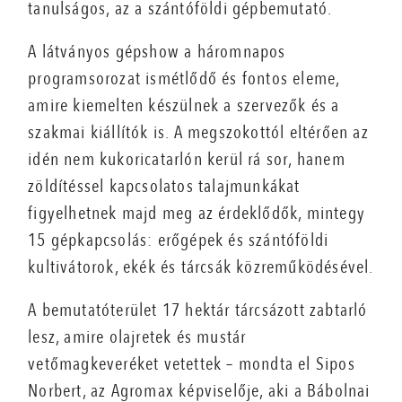
tanulságos, az a szántóföldi gépbemutató.
A látványos gépshow a háromnapos
programsorozat ismétlődő és fontos eleme,
amire kiemelten készülnek a szervezők és a
szakmai kiállítók is. A megszokottól eltérően az
idén nem kukoricatarlón kerül rá sor, hanem
zöldítéssel kapcsolatos talajmunkákat
figyelhetnek majd meg az érdeklődők, mintegy
15 gépkapcsolás: erőgépek és szántóföldi
kultivátorok, ekék és tárcsák közreműködésével.
A bemutatóterület 17 hektár tárcsázott zabtarló
lesz, amire olajretek és mustár
vetőmagkeveréket vetettek – mondta el Sipos
Norbert, az Agromax képviselője, aki a Bábolnai