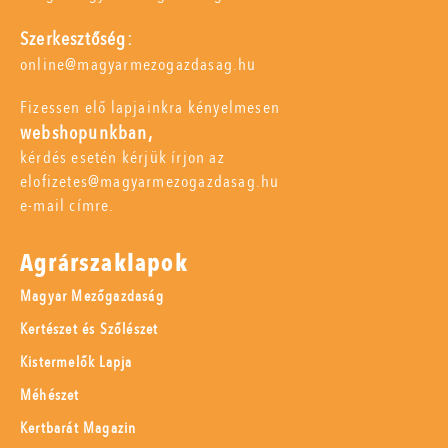
Szerkesztőség:
online@magyarmezogazdasag.hu
Fizessen elő lapjainkra kényelmesen
webshopunkban,
kérdés esetén kérjük írjon az
elofizetes@magyarmezogazdasag.hu
e-mail címre.
Agrárszaklapok
Magyar Mezőgazdaság
Kertészet és Szőlészet
Kistermelők Lapja
Méhészet
Kertbarát Magazin