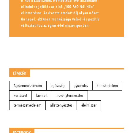
A Női Gazdálkodók Nemzetközi Éve alkalmából
elindult a jelölés az első „100 FAO Női Hős”
elismerésre. Az évente átadott díj olyan nőket
ünnepel, akiknek munkássága valódi és pozitív
változást hoz az agrár-élelmiszeriparban.
CÍMKÉK
Agrárminisztérium
egészség
gyümölcs
kereskedelem
kertészet
kiemelt
növénytermesztés
természetvédelem
állattenyésztés
élelmiszer