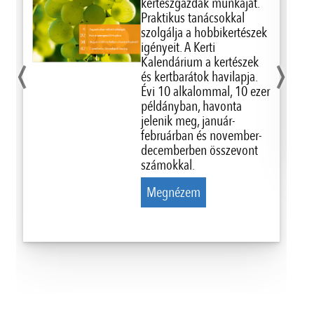
kertészgazdák munkáját.
Praktikus tanácsokkal
szolgálja a hobbikertészek
‹
›
igényeit. A Kerti
Kalendárium a kertészek
és kertbarátok havilapja.
Évi 10 alkalommal, 10 ezer
példányban, havonta
jelenik meg, január-
februárban és november-
decemberben összevont
számokkal.
Megnézem