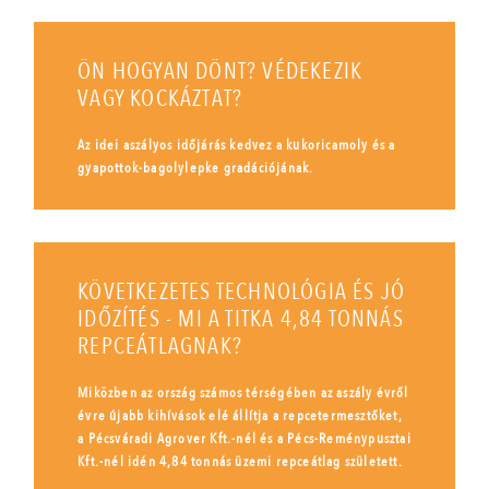
ÖN HOGYAN DÖNT? VÉDEKEZIK
VAGY KOCKÁZTAT?
Az idei aszályos időjárás kedvez a kukoricamoly és a
gyapottok-bagolylepke gradációjának.
KÖVETKEZETES TECHNOLÓGIA ÉS JÓ
IDŐZÍTÉS - MI A TITKA 4,84 TONNÁS
REPCEÁTLAGNAK?
Miközben az ország számos térségében az aszály évről
évre újabb kihívások elé állítja a repcetermesztőket,
a Pécsváradi Agrover Kft.-nél és a Pécs-Reménypusztai
Kft.-nél idén 4,84 tonnás üzemi repceátlag született.