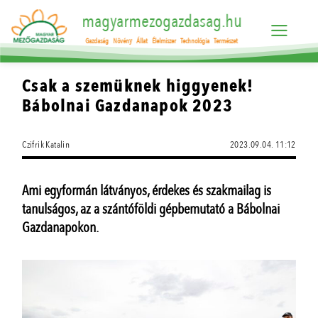
magyarmezogazdasag.hu
Gazdaság
Növény
Állat
Élelmiszer
Technológia
Természet
Csak a szemüknek higgyenek!
Bábolnai Gazdanapok 2023
Czifrik Katalin
2023.09.04. 11:12
Ami egyformán látványos, érdekes és szakmailag is
tanulságos, az a szántóföldi gépbemutató a Bábolnai
Gazdanapokon.