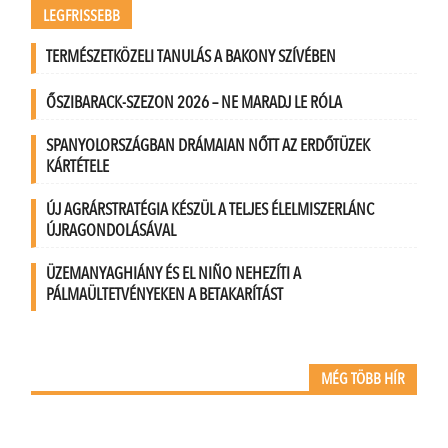
LEGFRISSEBB
TERMÉSZETKÖZELI TANULÁS A BAKONY SZÍVÉBEN
ŐSZIBARACK-SZEZON 2026 – NE MARADJ LE RÓLA
SPANYOLORSZÁGBAN DRÁMAIAN NŐTT AZ ERDŐTÜZEK
KÁRTÉTELE
ÚJ AGRÁRSTRATÉGIA KÉSZÜL A TELJES ÉLELMISZERLÁNC
ÚJRAGONDOLÁSÁVAL
ÜZEMANYAGHIÁNY ÉS EL NIÑO NEHEZÍTI A
PÁLMAÜLTETVÉNYEKEN A BETAKARÍTÁST
MÉG TÖBB HÍR