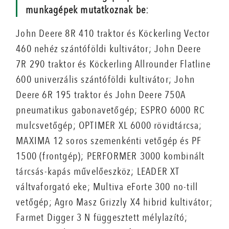
munkagépek mutatkoznak be:
John Deere 8R 410 traktor és Köckerling Vector
460 nehéz szántóföldi kultivátor; John Deere
7R 290 traktor és Köckerling Allrounder Flatline
600 univerzális szántóföldi kultivátor; John
Deere 6R 195 traktor és John Deere 750A
pneumatikus gabonavetőgép; ESPRO 6000 RC
mulcsvetőgép; OPTIMER XL 6000 rövidtárcsa;
MAXIMA 12 soros szemenkénti vetőgép és PF
1500 (frontgép); PERFORMER 3000 kombinált
tárcsás-kapás művelőeszköz; LEADER XT
váltvaforgató eke; Multiva eForte 300 no-till
vetőgép; Agro Masz Grizzly X4 hibrid kultivátor;
Farmet Digger 3 N függesztett mélylazító;