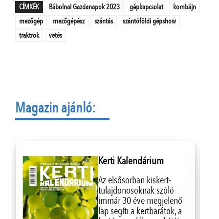
CÍMKÉK
Bábolnai Gazdanapok 2023
gépkapcsolat
kombájn
mezőgép
mezőgépész
szántás
szántóföldi gépshow
traktrok
vetés
Magazin ajánló:
Kerti Kalendárium
Az elsősorban kiskert-
tulajdonosoknak szóló
immár 30 éve megjelenő
lap segíti a kertbarátok, a