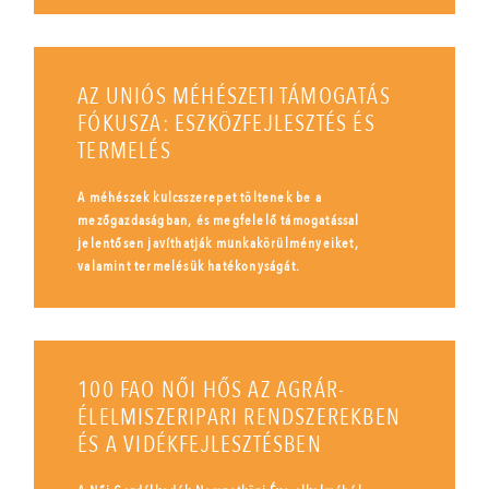
AZ UNIÓS MÉHÉSZETI TÁMOGATÁS
FÓKUSZA: ESZKÖZFEJLESZTÉS ÉS
TERMELÉS
A méhészek kulcsszerepet töltenek be a
mezőgazdaságban, és megfelelő támogatással
jelentősen javíthatják munkakörülményeiket,
valamint termelésük hatékonyságát.
100 FAO NŐI HŐS AZ AGRÁR-
ÉLELMISZERIPARI RENDSZEREKBEN
ÉS A VIDÉKFEJLESZTÉSBEN