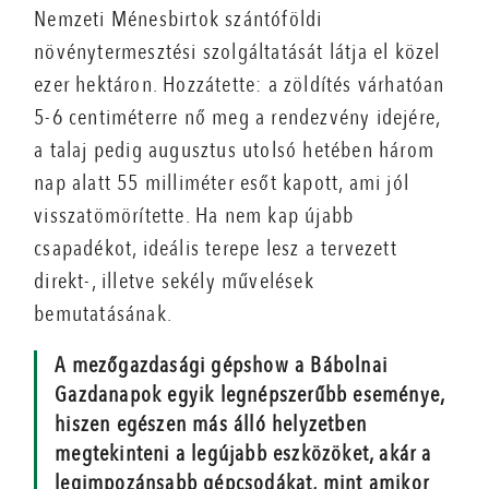
Nemzeti Ménesbirtok szántóföldi
növénytermesztési szolgáltatását látja el közel
ezer hektáron. Hozzátette: a zöldítés várhatóan
5-6 centiméterre nő meg a rendezvény idejére,
a talaj pedig augusztus utolsó hetében három
nap alatt 55 milliméter esőt kapott, ami jól
visszatömörítette. Ha nem kap újabb
csapadékot, ideális terepe lesz a tervezett
direkt-, illetve sekély művelések
bemutatásának.
A mezőgazdasági gépshow a Bábolnai
Gazdanapok egyik legnépszerűbb eseménye,
hiszen egészen más álló helyzetben
megtekinteni a legújabb eszközöket, akár a
legimpozánsabb gépcsodákat, mint amikor