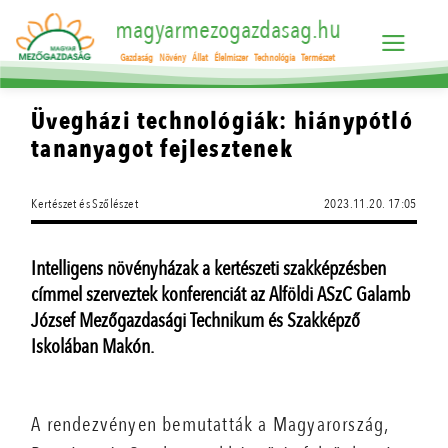
magyarmezogazdasag.hu
Gazdaság
Növény
Állat
Élelmiszer
Technológia
Természet
Üvegházi technológiák: hiánypótló
tananyagot fejlesztenek
Kertészet és Szőlészet
2023.11.20. 17:05
Intelligens növényházak a kertészeti szakképzésben
címmel szerveztek konferenciát az Alföldi ASzC Galamb
József Mezőgazdasági Technikum és Szakképző
Iskolában Makón.
A rendezvényen bemutatták a Magyarország,