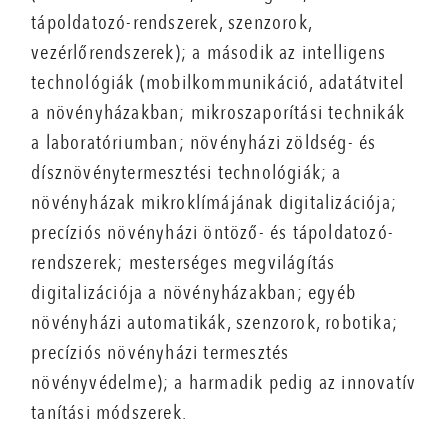
tápoldatozó-rendszerek, szenzorok,
vezérlőrendszerek); a második az intelligens
technológiák (mobilkommunikáció, adatátvitel
a növényházakban; mikroszaporítási technikák
a laboratóriumban; növényházi zöldség- és
dísznövénytermesztési technológiák; a
növényházak mikroklímájának digitalizációja;
precíziós növényházi öntöző- és tápoldatozó-
rendszerek; mesterséges megvilágítás
digitalizációja a növény­házakban; egyéb
növényházi automatikák, szenzorok, robotika;
precíziós növényházi termesztés
növényvédelme); a harmadik pedig az innovatív
tanítási módszerek.