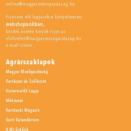
online@magyarmezogazdasag.hu
Fizessen elő lapjainkra kényelmesen
webshopunkban,
kérdés esetén kérjük írjon az
elofizetes@magyarmezogazdasag.hu
e-mail címre.
Agrárszaklapok
Magyar Mezőgazdaság
Kertészet és Szőlészet
Kistermelők Lapja
Méhészet
Kertbarát Magazin
Kerti Kalendárium
A Mi Erdőnk