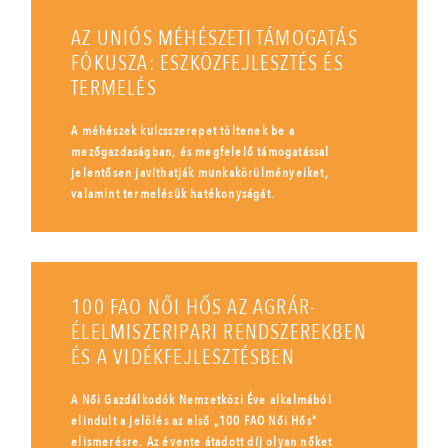
AZ UNIÓS MÉHÉSZETI TÁMOGATÁS
FÓKUSZA: ESZKÖZFEJLESZTÉS ÉS
TERMELÉS
A méhészek kulcsszerepet töltenek be a
mezőgazdaságban, és megfelelő támogatással
jelentősen javíthatják munkakörülményeiket,
valamint termelésük hatékonyságát.
100 FAO NŐI HŐS AZ AGRÁR-
ÉLELMISZERIPARI RENDSZEREKBEN
ÉS A VIDÉKFEJLESZTÉSBEN
A Női Gazdálkodók Nemzetközi Éve alkalmából
elindult a jelölés az első „100 FAO Női Hős”
elismerésre. Az évente átadott díj olyan nőket