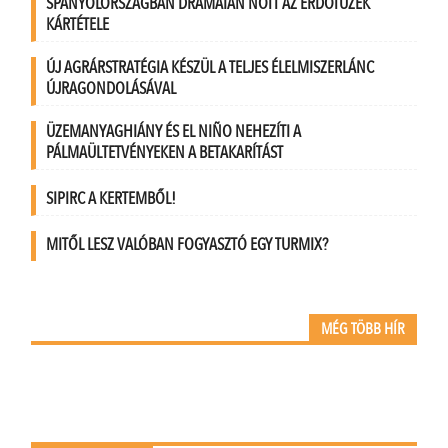
SPANYOLORSZÁGBAN DRÁMAIAN NŐTT AZ ERDŐTÜZEK
KÁRTÉTELE
ÚJ AGRÁRSTRATÉGIA KÉSZÜL A TELJES ÉLELMISZERLÁNC
ÚJRAGONDOLÁSÁVAL
ÜZEMANYAGHIÁNY ÉS EL NIÑO NEHEZÍTI A
PÁLMAÜLTETVÉNYEKEN A BETAKARÍTÁST
SIPIRC A KERTEMBŐL!
MITŐL LESZ VALÓBAN FOGYASZTÓ EGY TURMIX?
MÉG TÖBB HÍR