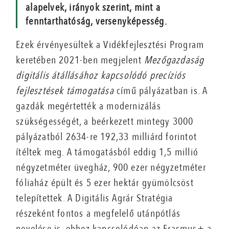
alapelvek, irányok szerint, mint a
fenntarthatóság, versenyképesség.
Ezek érvényesültek a Vidékfejlesztési Program
keretében 2021-ben megjelent
Mezőgazdaság
digitális átállásához kapcsolódó precíziós
fejlesztések
támogatása
című pályázatban is. A
gazdák megértették a modernizálás
szükségességét, a beérkezett mintegy 3000
pályázatból 2634-re 192,33 milliárd forintot
ítéltek meg. A támogatásból eddig 1,5 millió
négyzetméter üvegház, 900 ezer négyzetméter
fóliaház épült és 5 ezer hektár gyümölcsöst
telepítettek. A Digitális Agrár Stratégia
részeként fontos a megfelelő utánpótlás
nevelése is, ehhez kapcsolódóan az Erasmus+ a