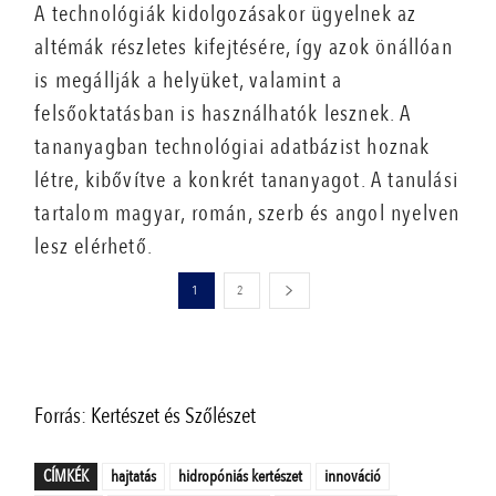
A technológiák kidolgozásakor ügyelnek az
altémák részletes kifejtésére, így azok önállóan
is megállják a helyüket, valamint a
felsőoktatásban is használhatók lesznek. A
tananyagban technológiai adatbázist hoznak
létre, kibővítve a konkrét tananyagot. A tanulási
tartalom magyar, román, szerb és angol nyelven
lesz elérhető.
1
2
Forrás: Kertészet és Szőlészet
CÍMKÉK
hajtatás
hidropóniás kertészet
innováció