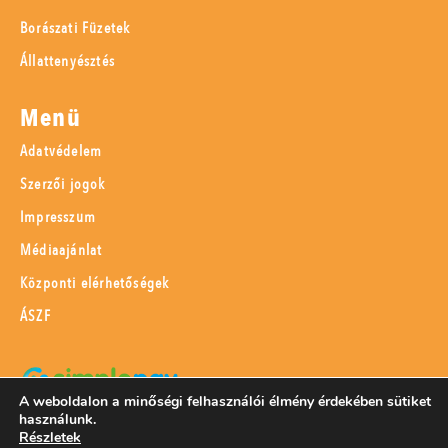
Borászati Füzetek
Állattenyésztés
Menü
Adatvédelem
Szerzői jogok
Impresszum
Médiaajánlat
Központi elérhetőségek
ÁSZF
A weboldalon a minőségi felhasználói élmény érdekében sütiket
használunk.
SimplePay adattovábbítási nyilatkozat
Részletek