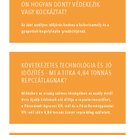
ÖN HOGYAN DÖNT? VÉDEKEZIK
VAGY KOCKÁZTAT?
Az idei aszályos időjárás kedvez a kukoricamoly és a
gyapottok-bagolylepke gradációjának.
KÖVETKEZETES TECHNOLÓGIA ÉS JÓ
IDŐZÍTÉS - MI A TITKA 4,84 TONNÁS
REPCEÁTLAGNAK?
Miközben az ország számos térségében az aszály évről
évre újabb kihívások elé állítja a repcetermesztőket,
a Pécsváradi Agrover Kft.-nél és a Pécs-Reménypusztai
Kft.-nél idén 4,84 tonnás üzemi repceátlag született.