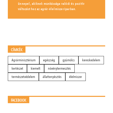
ünnepel, akiknek munkássága valódi és pozitív
változást hoz az agrár-élelmiszeriparban.
CÍMKÉK
Agrárminisztérium
egészség
gyümölcs
kereskedelem
kertészet
kiemelt
növénytermesztés
természetvédelem
állattenyésztés
élelmiszer
FACEBOOK