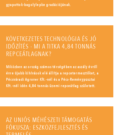
gyapottok-bagolylepke gradációjának.
KÖVETKEZETES TECHNOLÓGIA ÉS JÓ
IDŐZÍTÉS - MI A TITKA 4,84 TONNÁS
REPCEÁTLAGNAK?
Miközben az ország számos térségében az aszály évről
évre újabb kihívások elé állítja a repcetermesztőket, a
Pécsváradi Agrover Kft.-nél és a Pécs-Reménypusztai
Kft.-nél idén 4,84 tonnás üzemi repceátlag született.
AZ UNIÓS MÉHÉSZETI TÁMOGATÁS
FÓKUSZA: ESZKÖZFEJLESZTÉS ÉS