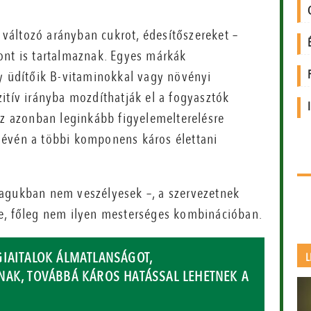
, változó arányban cukrot, édesítőszereket –
ont is tartalmaznak. Egyes márkák
gy üdítőik B-vitaminokkal vagy növényi
itív irányba mozdíthatják el a fogyasztók
Ez azonban leginkább figyelemelterelésre
lévén a többi komponens káros élettani
magukban nem veszélyesek –, a szervezetnek
ge, főleg nem ilyen mesterséges kombinációban.
GIAITALOK ÁLMATLANSÁGOT,
L
NAK, TOVÁBBÁ KÁROS HATÁSSAL LEHETNEK A