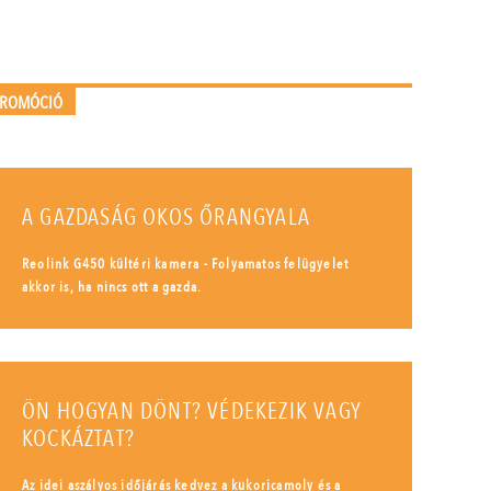
PROMÓCIÓ
A GAZDASÁG OKOS ŐRANGYALA
Reolink G450 kültéri kamera - Folyamatos felügyelet
akkor is, ha nincs ott a gazda.
ÖN HOGYAN DÖNT? VÉDEKEZIK VAGY
KOCKÁZTAT?
Az idei aszályos időjárás kedvez a kukoricamoly és a