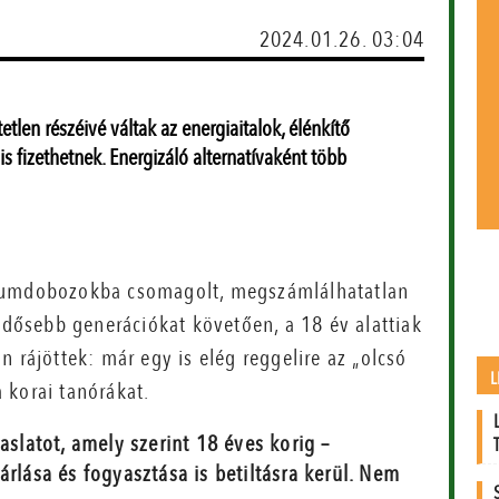
2024.01.26. 03:04
len részéivé váltak az energiaitalok, élénkítő
s fizethetnek. Energizáló alternatívaként több
niumdobozokba csomagolt, megszámlálhatatlan
 idősebb generációkat követően, a 18 év alattiak
 rájöttek: már egy is elég reggelire az „olcsó
L
 korai tanórákat.
aslatot, amely szerint 18 éves korig –
árlása és fogyasztása is betiltásra kerül. Nem