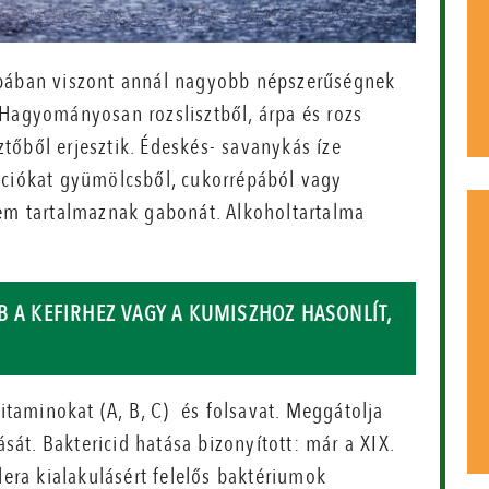
ópában viszont annál nagyobb népszerűségnek
 Hagyományosan rozslisztből, árpa és rozs
tőből erjesztik. Édeskés- savanykás íze
ációkat gyümölcsből, cukorrépából vagy
em tartalmaznak gabonát. Alkoholtartalma
B A KEFIRHEZ VAGY A KUMISZHOZ HASONLÍT,
taminokat (A, B, C) és folsavat. Meggátolja
át. Baktericid hatása bizonyított: már a XIX.
lera kialakulásért felelős baktériumok