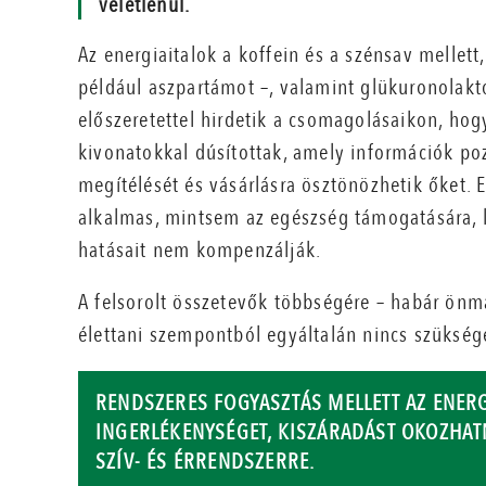
véletlenül.
Az energiaitalok a koffein és a szénsav mellett
például aszpartámot –, valamint glükuronolakt
előszeretettel hirdetik a csomagolásaikon, ho
kivonatokkal dúsítottak, amely információk poz
megítélését és vásárlásra ösztönözhetik őket. 
alkalmas, mintsem az egészség támogatására, 
hatásait nem kompenzálják.
A felsorolt összetevők többségére – habár ön
élettani szempontból egyáltalán nincs szüksé
RENDSZERES FOGYASZTÁS MELLETT AZ ENER
INGERLÉKENYSÉGET, KISZÁRADÁST OKOZHAT
SZÍV- ÉS ÉRRENDSZERRE.