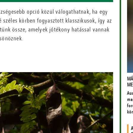
zségesebb opció közül válogathatnak, ha egy
é széles körben fogyasztott klasszikusok, így az
ttünk össze, amelyek jótékony hatással vannak
csönöznek.