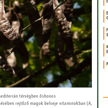
 mediterrán térségben őshonos
mésében rejtőző magok belseje vitaminokban (A,