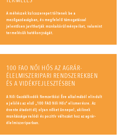
TERMELÉS
A méhészek kulcsszerepet töltenek be a
mezőgazdaságban, és megfelelő támogatással
jelentősen javíthatják munkakörülményeiket, valamint
termelésük hatékonyságát.
100 FAO NŐI HŐS AZ AGRÁR-
ÉLELMISZERIPARI RENDSZEREKBEN
ÉS A VIDÉKFEJLESZTÉSBEN
A Női Gazdálkodók Nemzetközi Éve alkalmából elindult
a jelölés az első „100 FAO Női Hős” elismerésre. Az
évente átadott díj olyan nőket ünnepel, akiknek
munkássága valódi és pozitív változást hoz az agrár-
élelmiszeriparban.