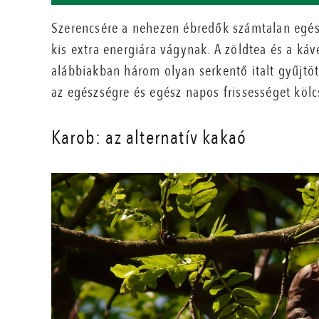
Szerencsére a nehezen ébredők számtalan egés
kis extra energiára vágynak. A zöldtea és a káv
alábbiakban három olyan serkentő italt gyűjtö
az egészségre és egész napos frissességet köl
Karob: az alternatív kakaó