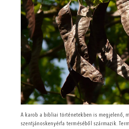
A karob a bibliai történetekben is megjelenő,
szentjánoskenyérfa terméséből származik. Ter