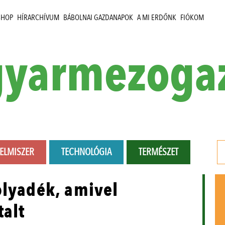
SHOP
HÍRARCHÍVUM
BÁBOLNAI GAZDANAPOK
A MI ERDŐNK
FIÓKOM
yarmezoga
LELMISZER
TECHNOLÓGIA
TERMÉSZET
olyadék, amivel
talt