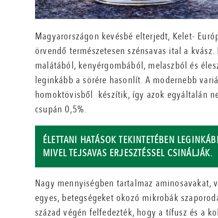
Magyarországon kevésbé elterjedt, Kelet- Eur
örvendő természetesen szénsavas ital a kvász.
malátából, kenyérgombából, melaszból és élesz
leginkább a sörére hasonlít. A modernebb vari
homoktövisből készítik, így azok egyáltalán n
csupán 0,5%.
ÉLETTANI HATÁSOK TEKINTETÉBEN LEGINKÁB
MIVEL TEJSAVAS ERJESZTÉSSEL CSINÁLJÁK.
Nagy mennyiségben tartalmaz aminosavakat, vi
egyes, betegségeket okozó mikrobák szaporodás
század végén felfedezték, hogy a tífusz és a ko