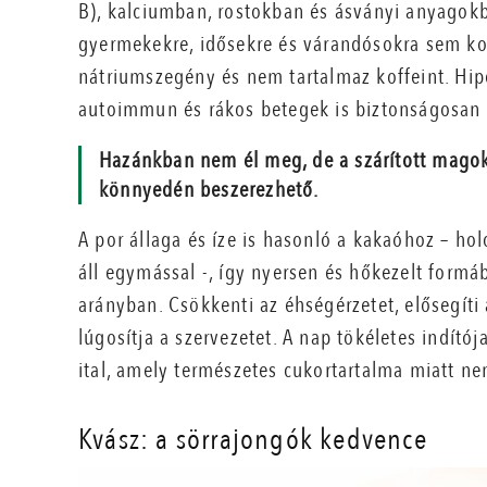
B), kalciumban, rostokban és ásványi anyagokba
gyermekekre, idősekre és várandósokra sem koc
nátriumszegény és nem tartalmaz koffeint. Hipo
autoimmun és rákos betegek is biztonságosan 
Hazánkban nem él meg, de a szárított magokb
könnyedén beszerezhető.
A por állaga és íze is hasonló a kakaóhoz – h
áll egymással -, így nyersen és hőkezelt formá
arányban. Csökkenti az éhségérzetet, elősegíti
lúgosítja a szervezetet. A nap tökéletes indító
ital, amely természetes cukortartalma miatt ne
Kvász: a sörrajongók kedvence