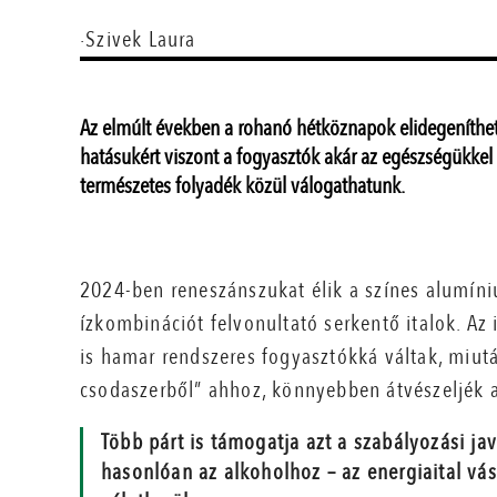
·Szivek Laura
Az elmúlt években a rohanó hétköznapok elidegeníthetet
hatásukért viszont a fogyasztók akár az egészségükkel i
természetes folyadék közül válogathatunk.
2024-ben reneszánszukat élik a színes alumí
ízkombinációt felvonultató serkentő italok. Az
is hamar rendszeres fogyasztókká váltak, miután
csodaszerből” ahhoz, könnyebben átvészeljék a
Több párt is támogatja azt a szabályozási jav
hasonlóan az alkoholhoz – az energiaital vás