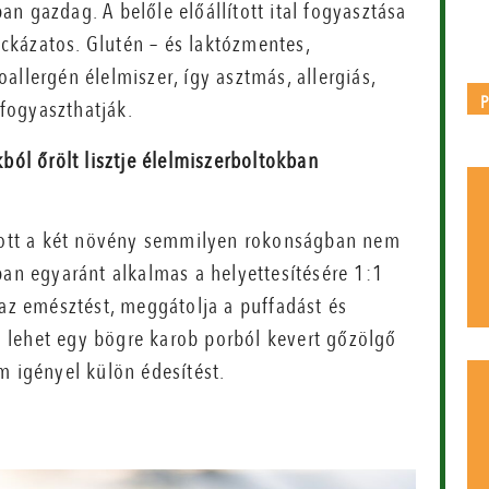
n gazdag. A belőle előállított ital fogyasztása
kázatos. Glutén – és laktózmentes,
allergén élelmiszer, így asztmás, allergiás,
fogyaszthatják.
ól őrölt lisztje élelmiszerboltokban
olott a két növény semmilyen rokonságban nem
ban egyaránt alkalmas a helyettesítésére 1:1
 az emésztést, meggátolja a puffadást és
ja lehet egy bögre karob porból kevert gőzölgő
m igényel külön édesítést.