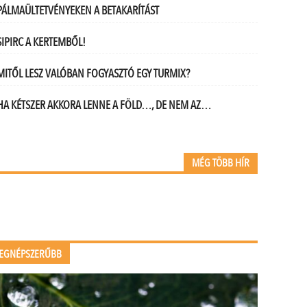
PÁLMAÜLTETVÉNYEKEN A BETAKARÍTÁST
SIPIRC A KERTEMBŐL!
MITŐL LESZ VALÓBAN FOGYASZTÓ EGY TURMIX?
HA KÉTSZER AKKORA LENNE A FÖLD…, DE NEM AZ…
MÉG TÖBB HÍR
EGNÉPSZERŰBB