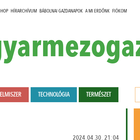
SHOP
HÍRARCHÍVUM
BÁBOLNAI GAZDANAPOK
A MI ERDŐNK
FIÓKOM
yarmezoga
LELMISZER
TECHNOLÓGIA
TERMÉSZET
2024.04.30. 21:04