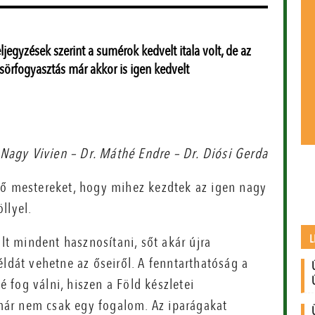
ljegyzések szerint a sumérok kedvelt itala volt, de az
 sörfogyasztás már akkor is igen kedvelt
Nagy Vivien – Dr. Máthé Endre – Dr. Diósi Gerda
tő mestereket, hogy mihez kezdtek az igen nagy
llyel.
L
 mindent hasznosítani, sőt akár újra
éldát vehetne az őseiről. A fenntarthatóság a
fog válni, hiszen a Föld készletei
ár nem csak egy fogalom. Az iparágakat