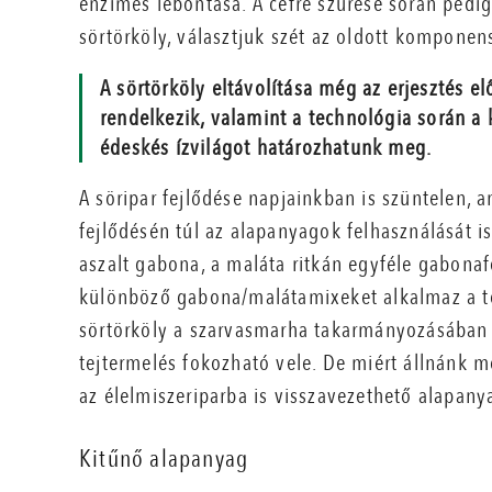
enzimes lebontása. A cefre szűrése során pedi
sörtörköly, választjuk szét az oldott komponens
A sörtörköly eltávolítása még az erjesztés e
rendelkezik, valamint a technológia során a 
édeskés ízvilágot határozhatunk meg.
A söripar fejlődése napjainkban is szüntelen,
fejlődésén túl az alapanyagok felhasználását is 
aszalt gabona, a maláta ritkán egyféle gabonaf
különböző gabona/malátamixeket alkalmaz a tö
sörtörköly a szarvasmarha takarmányozásában h
tejtermelés fokozható vele. De miért állnánk m
az élelmiszeriparba is visszavezethető alapany
Kitűnő alapanyag