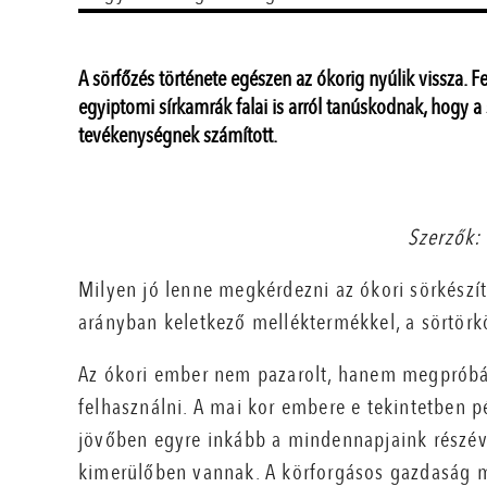
A sörfőzés története egészen az ókorig nyúlik vissza. Fe
egyiptomi sírkamrák falai is arról tanúskodnak, hogy a
tevékenységnek számított.
Szerzők: 
Milyen jó lenne megkérdezni az ókori sörkészí
arányban keletkező melléktermékkel, a sörtörkö
Az ókori ember nem pazarolt, hanem megpróbált
felhasználni. A mai kor embere e tekintetben p
jövőben egyre inkább a mindennapjaink részévé 
kimerülőben vannak. A körforgásos gazdaság m