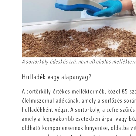
A sörtörköly édeskés ízű, nem alkoholos mellékte
Hulladék vagy alapanyag?
A sörtörköly értékes melléktermék, közel 85 szá
élelmiszerhulladékának, amely a sörfőzés sorá
hulladékként végzi. A sörtörköly, a cefre szűr
amely a leggyakoribb esetekben árpa- vagy búza
oldható komponenseinek kinyerése, oldatba vi