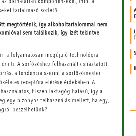
g az oldhatatlan komponenseket, mint a
eket tartalmazó sörlétől.
lőtt megtörténik, így alkoholtartalommal nem
komlóval sem találkozik, így ízét tekintve
 ami a folyamatosan megújuló technológia
érinti. A sörfőzéshez felhasznált csíráztatott
orrás, a tendencia szerint a sörfőzőmester
kéletes receptúra elérése érdekében. A
asználatos, hiszen laktagóg hatású, így a
eg egy bizonyos felhasználás mellett, ha egy,
agról beszélhetünk?