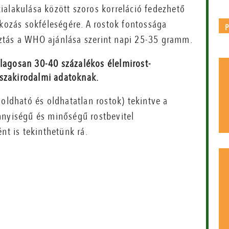
ialakulása között szoros korreláció fedezhető
lkozás sokféleségére. A rostok fontossága
ztás a WHO ajánlása szerint napi 25-35 gramm.
tlagosan 30-40 százalékos élelmirost-
 szakirodalmi adatoknak.
(oldható és oldhatatlan rostok) tekintve a
nnyiségű és minőségű rostbevitel
nt is tekinthetünk rá.