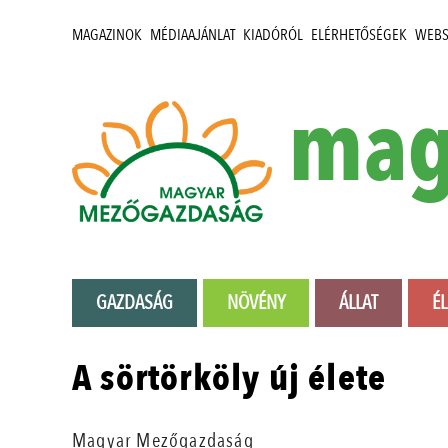
MAGAZINOK
MÉDIAAJÁNLAT
KIADÓRÓL
ELÉRHETŐSÉGEK
WEB
mag
GAZDASÁG
NÖVÉNY
ÁLLAT
É
A sörtörköly új élete
Magyar Mezőgazdaság