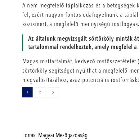
A nem megfelelő táplálkozás és a betegségek k
fel, ezért nagyon fontos odafigyelnünk a táplá
közismert, a megfelelő mennyiségű rostfogyas
Az általunk megvizsgált sörtörköly minták á
tartalommal rendelkeztek, amely megfelel a
Magas rosttartalmát, kedvező rostösszetételét 
sörtörköly segítséget nyújthat a megfelelő me
megvalósításához, azaz potenciális rostforráské
1
2
Forrás: Magyar Mezőgazdaság