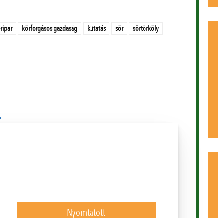
ripar
körforgásos gazdaság
kutatás
sör
sörtörköly
Nyomtatott