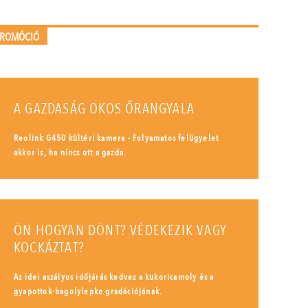
PROMÓCIÓ
A GAZDASÁG OKOS ŐRANGYALA
Reolink G450 kültéri kamera - Folyamatos felügyelet
akkor is, ha nincs ott a gazda.
ÖN HOGYAN DÖNT? VÉDEKEZIK VAGY
KOCKÁZTAT?
Az idei aszályos időjárás kedvez a kukoricamoly és a
gyapottok-bagolylepke gradációjának.