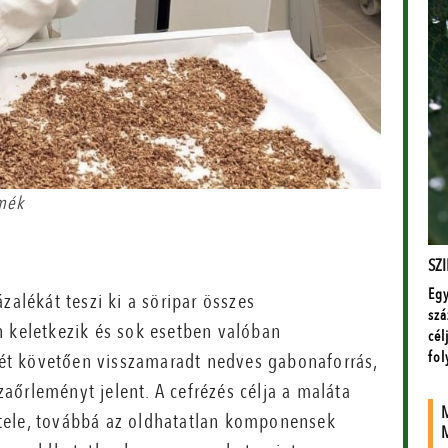
rmék
zalékát teszi ki a söripar összes
n keletkezik és sok esetben valóban
ését követően visszamaradt nedves gabonaforrás,
őrleményt jelent. A cefrézés célja a maláta
tele, továbbá az oldhatatlan komponensek