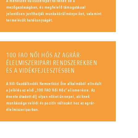
A méhészek kulcsszerepet töltenek be a
mezőgazdaságban, és megfelelő támogatással
jelentősen javíthatják munkakörülményeiket, valamint
termelésük hatékonyságát.
100 FAO NŐI HŐS AZ AGRÁR-
ÉLELMISZERIPARI RENDSZEREKBEN
ÉS A VIDÉKFEJLESZTÉSBEN
A Női Gazdálkodók Nemzetközi Éve alkalmából elindult
a jelölés az első „100 FAO Női Hős” elismerésre. Az
évente átadott díj olyan nőket ünnepel, akiknek
munkássága valódi és pozitív változást hoz az agrár-
élelmiszeriparban.