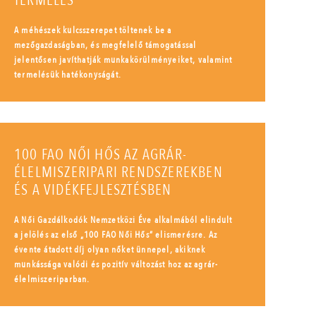
TERMELÉS
A méhészek kulcsszerepet töltenek be a
mezőgazdaságban, és megfelelő támogatással
jelentősen javíthatják munkakörülményeiket, valamint
termelésük hatékonyságát.
100 FAO NŐI HŐS AZ AGRÁR-
ÉLELMISZERIPARI RENDSZEREKBEN
ÉS A VIDÉKFEJLESZTÉSBEN
A Női Gazdálkodók Nemzetközi Éve alkalmából elindult
a jelölés az első „100 FAO Női Hős” elismerésre. Az
évente átadott díj olyan nőket ünnepel, akiknek
munkássága valódi és pozitív változást hoz az agrár-
élelmiszeriparban.