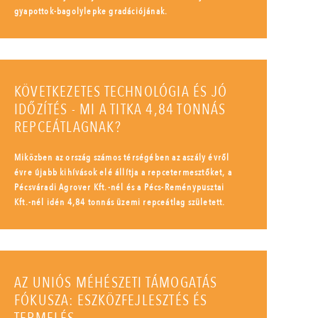
gyapottok-bagolylepke gradációjának.
KÖVETKEZETES TECHNOLÓGIA ÉS JÓ
IDŐZÍTÉS - MI A TITKA 4,84 TONNÁS
REPCEÁTLAGNAK?
Miközben az ország számos térségében az aszály évről
évre újabb kihívások elé állítja a repcetermesztőket, a
Pécsváradi Agrover Kft.-nél és a Pécs-Reménypusztai
Kft.-nél idén 4,84 tonnás üzemi repceátlag született.
AZ UNIÓS MÉHÉSZETI TÁMOGATÁS
FÓKUSZA: ESZKÖZFEJLESZTÉS ÉS