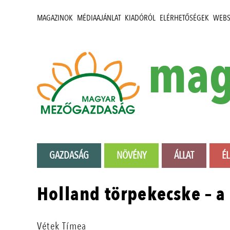
MAGAZINOK
MÉDIAAJÁNLAT
KIADÓRÓL
ELÉRHETŐSÉGEK
WEB
mag
GAZDASÁG
NÖVÉNY
ÁLLAT
É
Holland törpekecske – a
Vétek Tímea