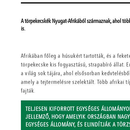
A törpekecskék Nyugat-Afrikából származnak, ahol több
is.
Afrikában főleg a húsukért tartották, és a feke
törpekecske kis fogyasztású, strapabíró állat. E
a világ sok tájára, ahol elsősorban kedvtelésből
amely a tejtermelésre szelektált. Több afrikai t
fajták.
TELJESEN KIFORROTT EGYSÉGES ÁLLOMÁNYO
JELLEMZŐ, HOGY AMELYIK ORSZÁGBAN NAGY A
EGYSÉGES ÁLLOMÁNY, ÉS ELINDÍTJÁK A TÖRZ