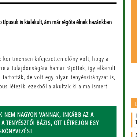
 típusuk is kialakult, ám már régóta élnek hazánkban
te kontinensen kifejezetten előny volt, hogy a
rre a tulaj­donságára hamar rájöttek, így elkerült
 tartották, de volt egy olyan tenyészirányzat is,
ípus létezik, ezekből alakultak ki a ma ismert
L
K NEM NAGYON VANNAK, INKÁBB AZ A
 TENYÉSZTŐI BÁZIS, OTT LÉTREJÖN EGY
SKÖNYVEZÉST.