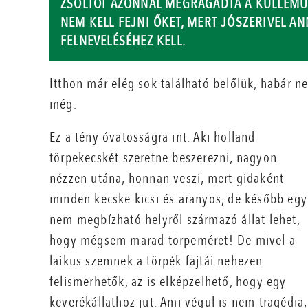
ZSOLTOT AZONNAL MEGRAGADTA A KÜLLEMÜK
NEM KELL FEJNI ŐKET, MERT JÓSZERIVEL AN
FELNEVELÉSÉHEZ KELL.
Itthon már elég sok található belőlük, habár n
még.
Ez a tény óvatosságra int. Aki holland
törpekecskét szeretne beszerezni, nagyon
nézzen utána, honnan veszi, mert gidaként
minden kecske kicsi és aranyos, de később egy
nem megbízható helyről származó állat lehet,
hogy mégsem marad törpeméret! De mivel a
laikus szemnek a törpék fajtái nehezen
felismerhetők, az is elképzelhető, hogy egy
keverékállathoz jut. Ami végül is nem tragédia,