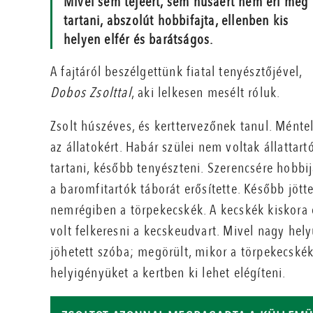
Mivel sem tejéért, sem húsáért nem éri meg
tartani, abszolút hobbifajta, ellenben kis
helyen elfér és barátságos.
A fajtáról beszélgettünk fiatal tenyésztőjével,
Dobos Zsolttal
, aki lelkesen mesélt róluk.
Zsolt húszéves, és kerttervezőnek tanul. Méntel
az állatokért. Habár szülei nem voltak állattar
tartani, később tenyészteni. Szerencsére hobbij
a baromfitartók táborát erősítette. Később jött
nemrégiben a törpekecskék. A kecskék kiskora ó
volt felkeresni a kecskeudvart. Mivel nagy hel
jöhetett szóba; megörült, mikor a törpekecskék
helyigényüket a kertben ki lehet elégíteni.