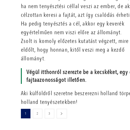
ha nem tenyésztési céllal veszi az ember, de ak
célzottan keresi a fajtát, azt így csalódás érheti
Ha pedig tenyésztés a cél, akkor egy keverék
egyértelműen nem viszi előre az állományt.
Zsolt is komoly előzetes kutatást végzett, mire
eldőlt, hogy honnan, kitől veszi meg a kezdő
állományt.
Végül itthonról szerezte be a kecskéket, egy
fajtaazonosságot illetően.
Aki külföldről szeretne beszerezni holland törpe
holland tenyészetekben!
1
2
3