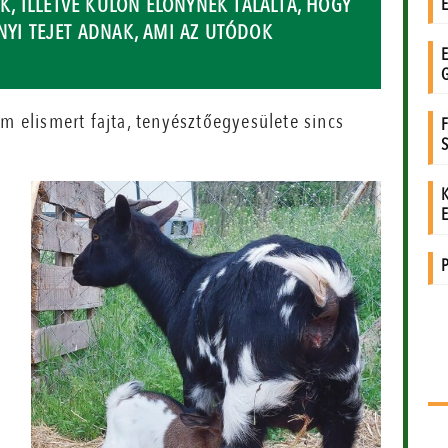
, ILLETVE KÜLÖN ELŐNYNEK TALÁLTA, HOGY
NYI TEJET ADNAK, AMI AZ UTÓDOK
em elismert fajta, tenyésztőegyesülete sincs