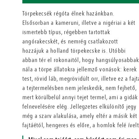
Törpekecsék régóta élnek hazánkban.
Elsősorban a kameruni, illetve a nigériai a két
ismertebb típus, régebben tartottak
angórakecskét, és nemrég csatlakozott
hozzájuk a holland törpekecske is. Utóbbi
abban tér el rokonaitól, hogy hangsúlyosabba
nála a törpe állatokra jellemző vonások: kerek
test, rövid láb, megrövidült orr, illetve ez a fajt
a tejtermelésben nem jeleskedik, nem fejhető,
mert körülbelül annyi tejet termel, ami a gidák
felnevelésére elég. Jellegzetes elkülönítő jegy
még a szarv alakulása, amely eltér a másik két
fajtáétól, hengeres és előre, a homlok felé ívelt