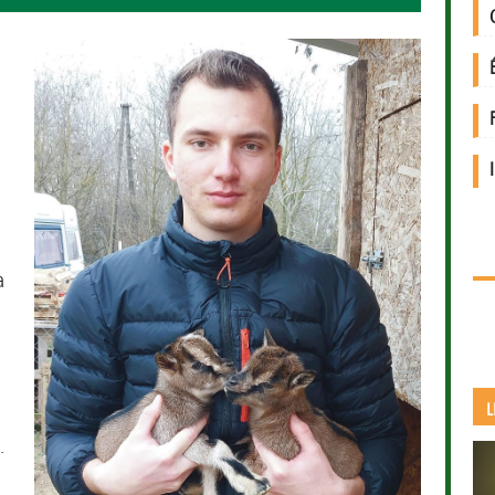
k
a
L
.