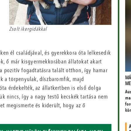
Zsolt ikergidákkal
ken él családjával, és gyerekkora óta lelkesedik
tók, ő már kisgyermekkorában állatokat akart
a pozitív fogadtatásra talált otthon, így hamar
ek a törpenyulak, díszbaromfik, majd
ta érdekelték, az állatkertben is első dolga
yük nincs, így a nagy testű kecskék tartása nem
et megismerte és kiderült, hogy az ő