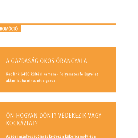
PROMÓCIÓ
A GAZDASÁG OKOS ŐRANGYALA
Reolink G450 kültéri kamera - Folyamatos felügyelet
akkor is, ha nincs ott a gazda.
ÖN HOGYAN DÖNT? VÉDEKEZIK VAGY
KOCKÁZTAT?
Az idei aszályos időjárás kedvez a kukoricamoly és a