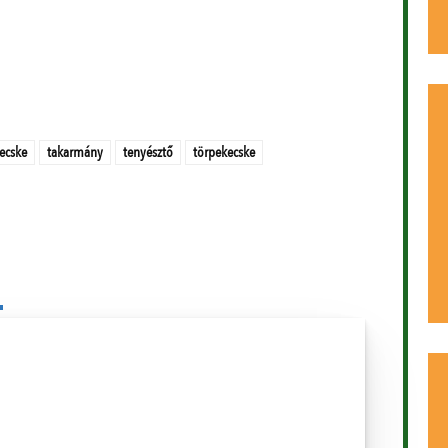
ecske
takarmány
tenyésztő
törpekecske