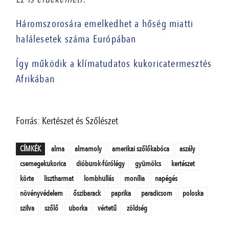
Háromszorosára emelkedhet a hőség miatti
halálesetek száma Európában
Így működik a klímatudatos kukoricatermesztés
Afrikában
Forrás: Kertészet és Szőlészet
CÍMKÉK
alma
almamoly
amerikai szőlőkabóca
aszály
csemegekukorica
dióburok-fúrólégy
gyümölcs
kertészet
körte
lisztharmat
lombhullás
monília
napégés
növényvédelem
őszibarack
paprika
paradicsom
poloska
szilva
szőlő
uborka
vértetű
zöldség