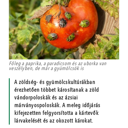
Főleg a paprika, a paradicsom és az uborka van
veszélyben, de már a gyümölcsök is
A zöldség- és gyümölcskultúrákban
érezhetően többet károsítanak a zöld
vándorpoloskák és az ázsiai
márványospoloskák. A meleg időjárás
kifejezetten felgyorsította a kártevők
lárvakelését és az okozott károkat.