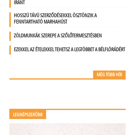
IRÁNT
HOSSZÚ TÁVÚ SZERZŐDÉSEKKEL ÖSZTÖNZIK A
FENNTARTHATÓ MARHAHÚST
ZÖLDMUNKÁK SZEREPE A SZŐLŐTERMESZTÉSBEN
EZEKKEL AZ ÉTELEKKEL TEHETSZ A LEGTÖBBET A BÉLFLÓRÁDÉRT
MÉG TÖBB HÍR
LEGNÉPSZERŰBB