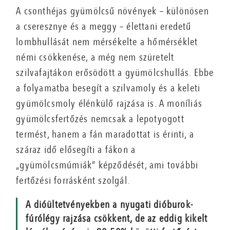
A csonthéjas gyümölcsű növények – különösen
a cseresznye és a meggy – élettani eredetű
lombhullását nem mérsékelte a hőmérséklet
némi csökkenése, a még nem szüretelt
szilvafajtákon erősödött a gyümölcshullás. Ebbe
a folyamatba besegít a szilvamoly és a keleti
gyümölcsmoly élénkülő rajzása is. A moníliás
gyümölcsfertőzés nemcsak a lepotyogott
termést, hanem a fán maradottat is érinti, a
száraz idő elősegíti a fákon a
„gyümölcsmúmiák” képződését, ami további
fertőzési forrásként szolgál.
A dióültetvényekben a nyugati dióburok-
fúrólégy rajzása csökkent, de az eddig kikelt