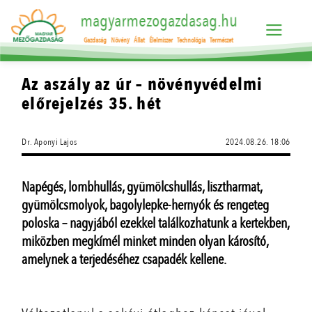
magyarmezogazdasag.hu
Gazdaság
Növény
Állat
Élelmiszer
Technológia
Természet
Az aszály az úr – növényvédelmi
előrejelzés 35. hét
Dr. Aponyi Lajos
2024.08.26. 18:06
Napégés, lombhullás, gyümölcshullás, lisztharmat,
gyümölcsmolyok, bagolylepke-hernyók és rengeteg
poloska – nagyjából ezekkel találkozhatunk a kertekben,
miközben megkímél minket minden olyan károsító,
amelynek a terjedéséhez csapadék kellene.