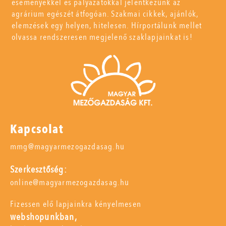
eseményekkel és pályázatokkal jelentkezünk az
agrárium egészét átfogóan. Szakmai cikkek, ajánlók,
elemzések egy helyen, hitelesen. Hírportálunk mellet
olvassa rendszeresen megjelenő szaklapjainkat is!
Kapcsolat
mmg@magyarmezogazdasag.hu
Szerkesztőség:
online@magyarmezogazdasag.hu
Fizessen elő lapjainkra kényelmesen
webshopunkban,