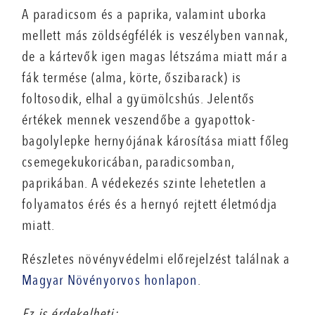
A paradicsom és a paprika, valamint uborka
mellett más zöldségfélék is veszélyben vannak,
de a kártevők igen magas létszáma miatt már a
fák termése (alma, körte, őszibarack) is
foltosodik, elhal a gyümölcshús. Jelentős
értékek mennek veszendőbe a gyapottok-
bagolylepke hernyójának károsítása miatt főleg
csemegekukoricában, paradicsomban,
paprikában. A védekezés szinte lehetetlen a
folyamatos érés és a hernyó rejtett életmódja
miatt.
Részletes növényvédelmi előrejelzést találnak a
Magyar Növényorvos honlapon
.
Ez is érdekelheti: