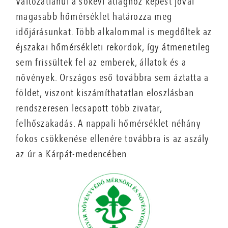
Változatlanul a sokévi átlaghoz képest jóval
magasabb hőmérséklet határozza meg
időjárásunkat. Több alkalommal is megdőltek az
éjszakai hőmérsékleti rekordok, így átmenetileg
sem frissültek fel az emberek, állatok és a
növények. Országos eső továbbra sem áztatta a
földet, viszont kiszámíthatatlan eloszlásban
rendszeresen lecsapott több zivatar,
felhőszakadás. A nappali hőmérséklet néhány
fokos csökkenése ellenére továbbra is az aszály
az úr a Kárpát-medencében.