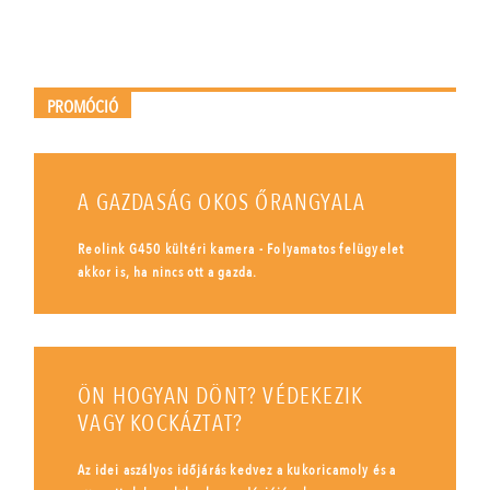
PROMÓCIÓ
A GAZDASÁG OKOS ŐRANGYALA
Reolink G450 kültéri kamera - Folyamatos felügyelet
akkor is, ha nincs ott a gazda.
ÖN HOGYAN DÖNT? VÉDEKEZIK
VAGY KOCKÁZTAT?
Az idei aszályos időjárás kedvez a kukoricamoly és a