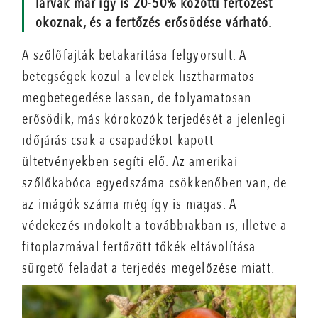
lárvák már így is 20-50% közötti fertőzést
okoznak, és a fertőzés erősödése várható.
A szőlőfajták betakarítása felgyorsult. A
betegségek közül a levelek lisztharmatos
megbetegedése lassan, de folyamatosan
erősödik, más kórokozók terjedését a jelenlegi
időjárás csak a csapadékot kapott
ültetvényekben segíti elő. Az amerikai
szőlőkabóca egyedszáma csökkenőben van, de
az imágók száma még így is magas. A
védekezés indokolt a továbbiakban is, illetve a
fitoplazmával fertőzött tőkék eltávolítása
sürgető feladat a terjedés megelőzése miatt.