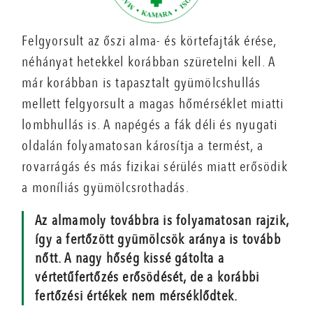
Felgyorsult az őszi alma- és körtefajták érése,
néhányat hetekkel korábban szüretelni kell. A
már korábban is tapasztalt gyümölcshullás
mellett felgyorsult a magas hőmérséklet miatti
lombhullás is. A napégés a fák déli és nyugati
oldalán folyamatosan károsítja a termést, a
rovarrágás és más fizikai sérülés miatt erősödik
a moníliás gyümölcsrothadás.
Az almamoly továbbra is folyamatosan rajzik,
így a fertőzött gyümölcsök aránya is tovább
nőtt. A nagy hőség kissé gátolta a
vértetűfertőzés erősödését, de a korábbi
fertőzési értékek nem mérséklődtek.