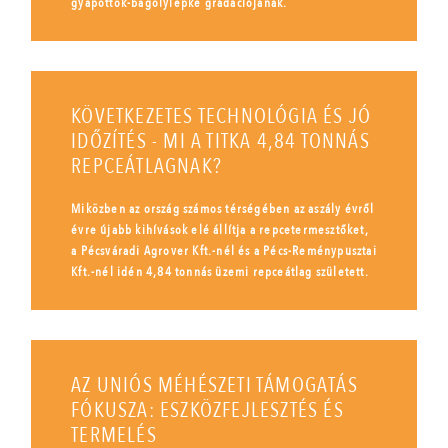
gyapottok-bagolylepke gradációjának.
KÖVETKEZETES TECHNOLÓGIA ÉS JÓ
IDŐZÍTÉS - MI A TITKA 4,84 TONNÁS
REPCEÁTLAGNAK?
Miközben az ország számos térségében az aszály évről
évre újabb kihívások elé állítja a repcetermesztőket,
a Pécsváradi Agrover Kft.-nél és a Pécs-Reménypusztai
Kft.-nél idén 4,84 tonnás üzemi repceátlag született.
AZ UNIÓS MÉHÉSZETI TÁMOGATÁS
FÓKUSZA: ESZKÖZFEJLESZTÉS ÉS
TERMELÉS