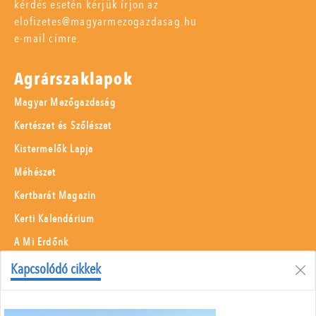
kérdés esetén kérjük írjon az
elofizetes@magyarmezogazdasag.hu
e-mail címre.
Agrárszaklapok
Magyar Mezőgazdaság
Kertészet és Szőlészet
Kistermelők Lapja
Méhészet
Kertbarát Magazin
Kerti Kalendárium
A Mi Erdőnk
Borászati Füzetek
Kapcsolódó cikkek
Állattenyésztés