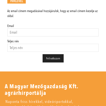
HÍRLEVÉL
Az email címem megadásával hozzájárulok, hogy az email címem kezelje az
oldal.
Email
Teljes név
A Magyar Mezőgazdaság Kft.
agrárhírportálja
Naponta friss hírekkel, videóriportokkal,