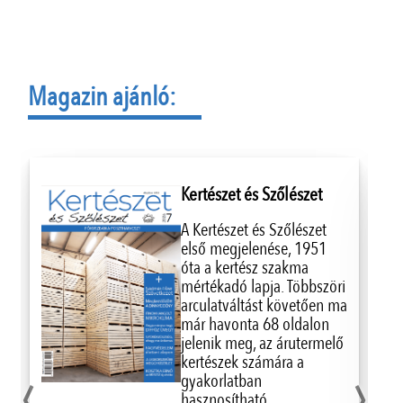
Magazin ajánló:
Kertészet és Szőlészet
A Kertészet és Szőlészet
első megjelenése, 1951
óta a kertész szakma
mértékadó lapja. Többszöri
arculatváltást követően ma
már havonta 68 oldalon
jelenik meg, az árutermelő
‹
›
kertészek számára a
gyakorlatban
hasznosítható