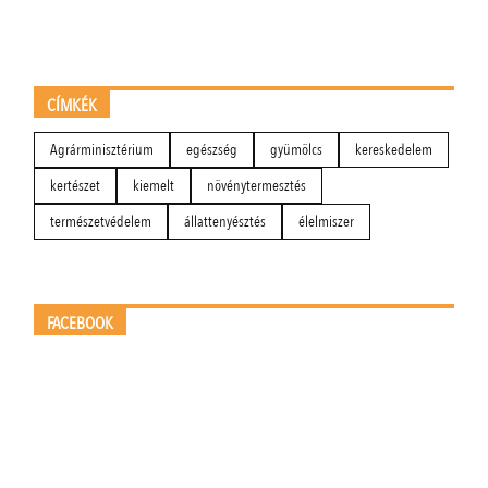
CÍMKÉK
Agrárminisztérium
egészség
gyümölcs
kereskedelem
kertészet
kiemelt
növénytermesztés
természetvédelem
állattenyésztés
élelmiszer
FACEBOOK