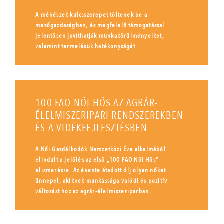
A méhészek kulcsszerepet töltenek be a
mezőgazdaságban, és megfelelő támogatással
jelentősen javíthatják munkakörülményeiket,
valamint termelésük hatékonyságát.
100 FAO NŐI HŐS AZ AGRÁR-
ÉLELMISZERIPARI RENDSZEREKBEN
ÉS A VIDÉKFEJLESZTÉSBEN
A Női Gazdálkodók Nemzetközi Éve alkalmából
elindult a jelölés az első „100 FAO Női Hős”
elismerésre. Az évente átadott díj olyan nőket
ünnepel, akiknek munkássága valódi és pozitív
változást hoz az agrár-élelmiszeriparban.