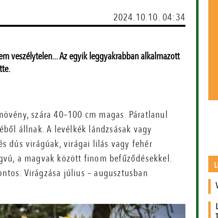
2024.10.10. 04:34
m veszélytelen... Az egyik leggyakrabban alkalmazott
tte.
 növény, szára 40–100 cm magas. Páratlanul
kéből állnak. A levélkék lándzsásak vagy
és dús virágúak, virágai lilás vagy fehér
gvú, a magvak között finom befűződésekkel.
L
ontos. Virágzása július – augusztusban