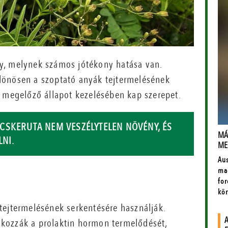
y, melynek számos jótékony hatása van.
lönösen a szoptató anyák tejtermelésének
t megelőző állapot kezelésében kap szerepet.
CSKERUTA NEM VESZÉLYTELEN NÖVÉNY, ÉS
LNI.
tejtermelésének serkentésére használják.
kozzák a prolaktin hormon termelődését,