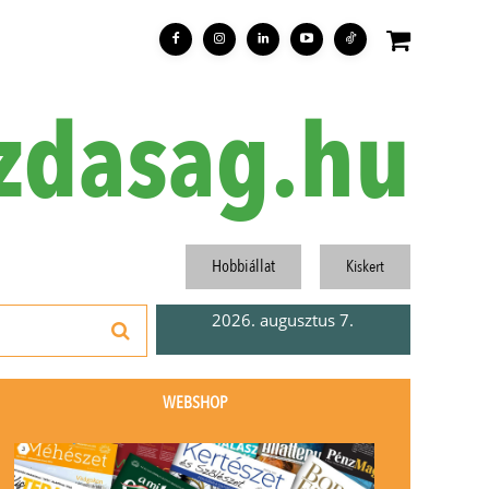
zdasag.hu
Hobbiállat
Kiskert
2026. augusztus 7.
WEBSHOP