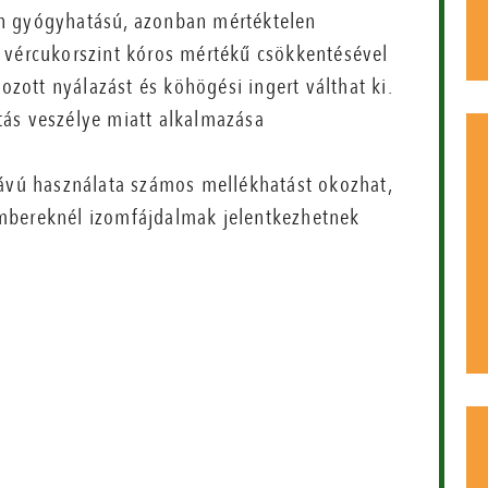
an gyógyhatású, azonban mértéktelen
 vércukorszint kóros mértékű csökkentésével
ozott nyálazást és köhögési ingert válthat ki.
tás veszélye miatt alkalmazása
távú használata számos mellékhatást okozhat,
mbereknél izomfájdalmak jelentkezhetnek