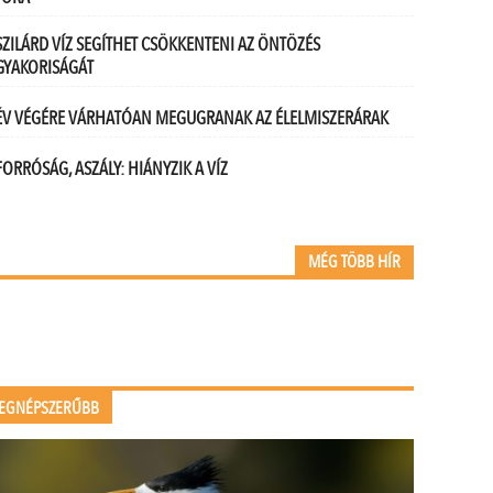
SZILÁRD VÍZ SEGÍTHET CSÖKKENTENI AZ ÖNTÖZÉS
GYAKORISÁGÁT
ÉV VÉGÉRE VÁRHATÓAN MEGUGRANAK AZ ÉLELMISZERÁRAK
FORRÓSÁG, ASZÁLY: HIÁNYZIK A VÍZ
MÉG TÖBB HÍR
EGNÉPSZERŰBB