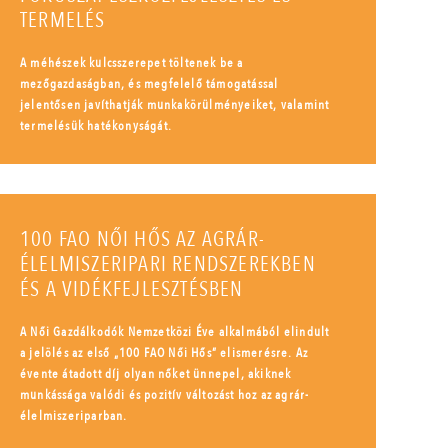
TERMELÉS
A méhészek kulcsszerepet töltenek be a
mezőgazdaságban, és megfelelő támogatással
jelentősen javíthatják munkakörülményeiket, valamint
termelésük hatékonyságát.
100 FAO NŐI HŐS AZ AGRÁR-
ÉLELMISZERIPARI RENDSZEREKBEN
ÉS A VIDÉKFEJLESZTÉSBEN
A Női Gazdálkodók Nemzetközi Éve alkalmából elindult
a jelölés az első „100 FAO Női Hős” elismerésre. Az
évente átadott díj olyan nőket ünnepel, akiknek
munkássága valódi és pozitív változást hoz az agrár-
élelmiszeriparban.