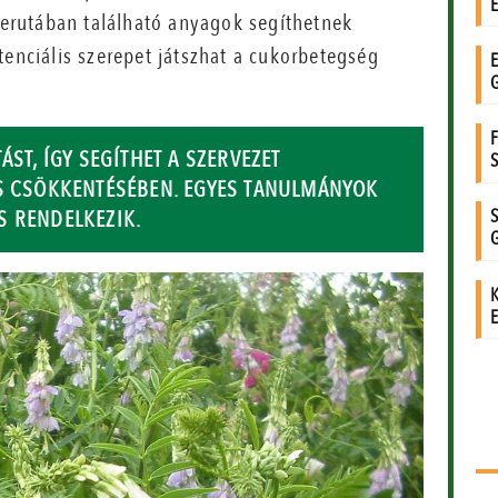
skerutában található anyagok segíthetnek
tenciális szerepet játszhat a cukorbetegség
ÁST, ÍGY SEGÍTHET A SZERVEZET
ÁS CSÖKKENTÉSÉBEN. EGYES TANULMÁNYOK
S RENDELKEZIK.