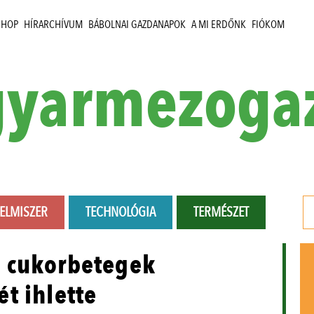
SHOP
HÍRARCHÍVUM
BÁBOLNAI GAZDANAPOK
A MI ERDŐNK
FIÓKOM
yarmezoga
LELMISZER
TECHNOLÓGIA
TERMÉSZET
 cukorbetegek
t ihlette