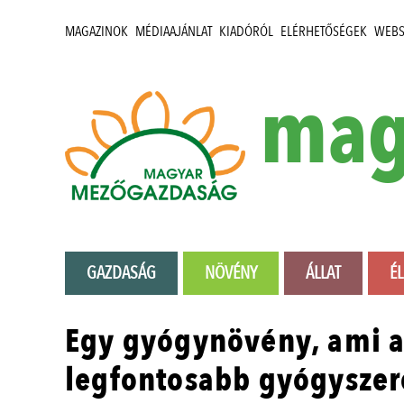
MAGAZINOK
MÉDIAAJÁNLAT
KIADÓRÓL
ELÉRHETŐSÉGEK
WEB
mag
GAZDASÁG
NÖVÉNY
ÁLLAT
É
Egy gyógynövény, ami a
legfontosabb gyógyszeré