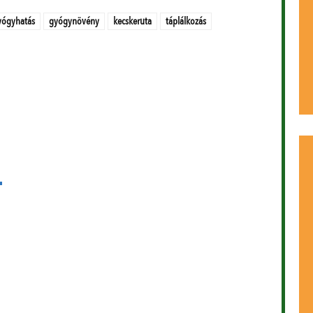
yógyhatás
gyógynövény
kecskeruta
táplálkozás