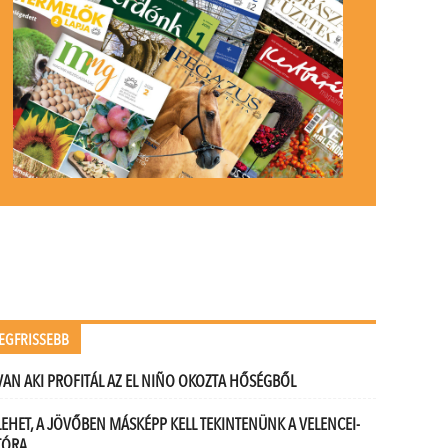
EGFRISSEBB
VAN AKI PROFITÁL AZ EL NIÑO OKOZTA HŐSÉGBŐL
LEHET, A JÖVŐBEN MÁSKÉPP KELL TEKINTENÜNK A VELENCEI-
TÓRA