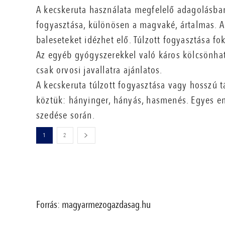
A kecskeruta használata megfelelő adagolásb
fogyasztása, különösen a magvaké, ártalmas. A
baleseteket idézhet elő. Túlzott fogyasztása fok
Az egyéb gyógyszerekkel való káros kölcsönha
csak orvosi javallatra ajánlatos.
A kecskeruta túlzott fogyasztása vagy hosszú 
köztük: hányinger, hányás, hasmenés. Egyes e
szedése során.
1
2
Forrás: magyarmezogazdasag.hu