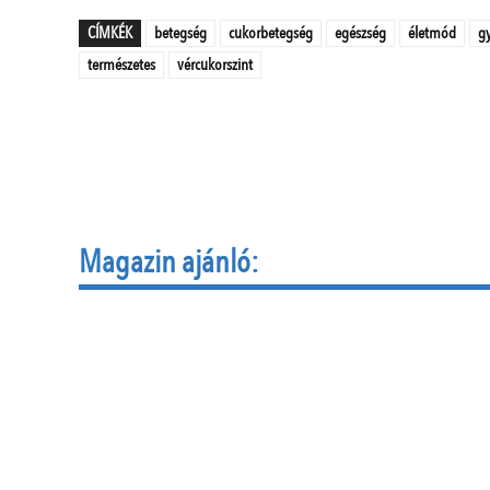
CÍMKÉK
betegség
cukorbetegség
egészség
életmód
g
természetes
vércukorszint
Magazin ajánló: