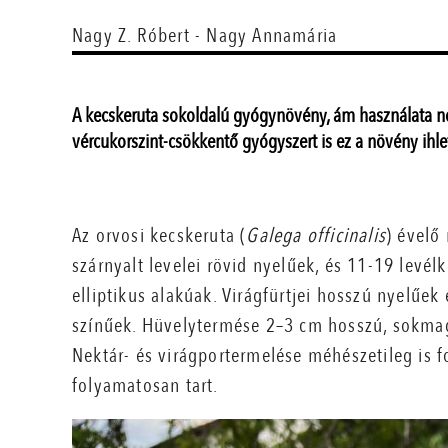
Nagy Z. Róbert - Nagy Annamária
A kecskeruta sokoldalú gyógynövény, ám használata ne
vércukorszint-csökkentő gyógyszert is ez a növény ihle
Az orvosi kecskeruta (
Galega officinalis
) évelő
szárnyalt levelei rövid nyelűek, és 11-19 levél
elliptikus alakúak. Virágfürtjei hosszú nyelűek 
színűek. Hüvelytermése 2–3 cm hosszú, sokma
Nektár- és virágportermelése méhészetileg is f
folyamatosan tart.