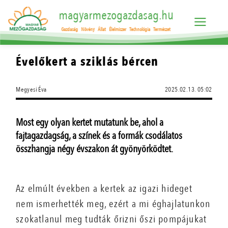
magyarmezogazdasag.hu
Gazdaság
Növény
Állat
Élelmiszer
Technológia
Természet
Évelőkert a sziklás bércen
Megyesi Éva
2025.02.13. 05:02
Most egy olyan kertet mutatunk be, ahol a
fajtagazdagság, a színek és a formák csodálatos
összhangja négy évszakon át gyönyörködtet.
Az elmúlt években a kertek az igazi hideget
nem ismerhették meg, ezért a mi éghajlatunkon
szokatlanul meg tudták őrizni őszi pompájukat