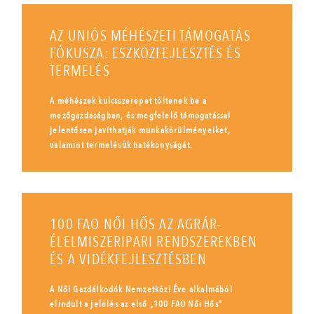
AZ UNIÓS MÉHÉSZETI TÁMOGATÁS
FÓKUSZA: ESZKÖZFEJLESZTÉS ÉS
TERMELÉS
A méhészek kulcsszerepet töltenek be a
mezőgazdaságban, és megfelelő támogatással
jelentősen javíthatják munkakörülményeiket,
valamint termelésük hatékonyságát.
100 FAO NŐI HŐS AZ AGRÁR-
ÉLELMISZERIPARI RENDSZEREKBEN
ÉS A VIDÉKFEJLESZTÉSBEN
A Női Gazdálkodók Nemzetközi Éve alkalmából
elindult a jelölés az első „100 FAO Női Hős”