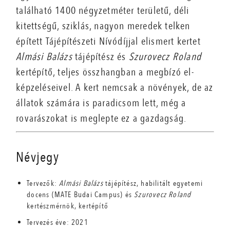
található 1400 négyzetméter területű, déli
kitettségű, sziklás, nagyon meredek telken
épített Táj­építészeti Nívódíjjal elismert kertet
Almási Balázs
tájépítész és
Szurovecz Roland
kertépítő, teljes összhangban a megbízó el­
képzeléseivel. A kert nemcsak a növények, de az
állatok számára is paradicsom lett, még a
rovarászokat is meglepte ez a gazdagság.
Névjegy
Tervezők:
Almási Balázs
tájépítész, habilitált egyetemi
docens (MATE Budai Campus) és
Szurovecz Roland
kertészmérnök, kertépítő
Tervezés éve: 2021