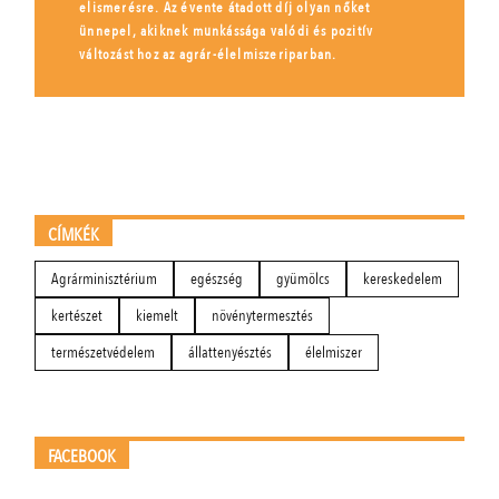
elismerésre. Az évente átadott díj olyan nőket
ünnepel, akiknek munkássága valódi és pozitív
változást hoz az agrár-élelmiszeriparban.
CÍMKÉK
Agrárminisztérium
egészség
gyümölcs
kereskedelem
kertészet
kiemelt
növénytermesztés
természetvédelem
állattenyésztés
élelmiszer
FACEBOOK