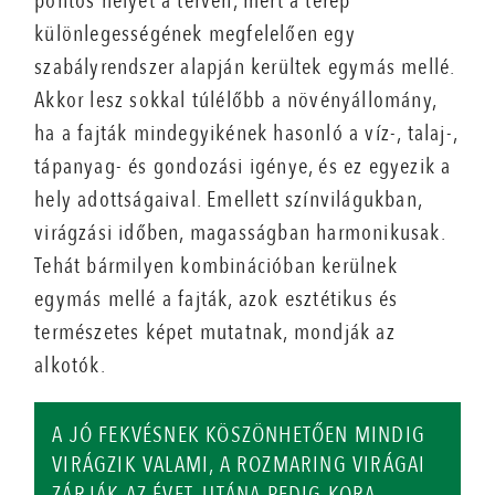
pontos helyét a terven, mert a terep
különlegességének megfelelően egy
szabályrendszer alapján kerültek egymás mellé.
Akkor lesz sokkal túlélőbb a növényállomány,
ha a fajták mindegyikének hasonló a víz-, talaj-,
tápanyag- és gondozási igénye, és ez egyezik a
hely adottságaival. Emellett színvilágukban,
virágzási időben, magasságban harmonikusak.
Tehát bármilyen kombinációban kerülnek
egymás mellé a fajták, azok esztétikus és
természetes képet mutatnak, mondják az
alkotók.
A JÓ FEKVÉSNEK KÖSZÖNHETŐEN MINDIG
VIRÁGZIK VALAMI, A ROZMARING VIRÁGAI
ZÁRJÁK AZ ÉVET, UTÁNA PEDIG KORA