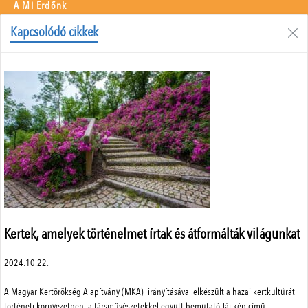
A Mi Erdőnk
Borászati Füzetek
Kapcsolódó cikkek
Állattenyésztés
Menü
Adatvédelem
Szerzői jogok
Impresszum
Médiaajánlat
Központi elérhetőségek
ÁSZF
Kertek, amelyek történelmet írtak és átformálták világunkat
2024.10.22.
A weboldalon a minőségi felhasználói élmény érdekében sütiket
A Magyar Kertörökség Alapítvány (MKA) irányításával elkészült a hazai kertkultúrát
használunk.
SimplePay adattovábbítási nyilatkozat
történeti környezetben, a társművészetekkel együtt bemutató Táj-kép című