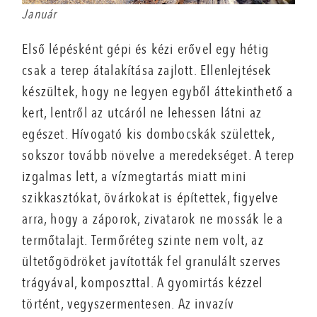
Január
Első lépésként gépi és kézi erővel egy hétig
csak a terep átalakítása zajlott. Ellenlejtések
készültek, hogy ne legyen egyből áttekinthető a
kert, lentről az utcáról ne lehessen látni az
egészet. Hívogató kis dombocskák születtek,
sokszor tovább növelve a meredekséget. A terep
izgalmas lett, a vízmegtartás miatt mini
szikkasztókat, övárkokat is építettek, figyelve
arra, hogy a záporok, zivatarok ne mossák le a
termőtalajt. Termőréteg szinte nem volt, az
ültetőgödröket javították fel granulált szerves
trágyával, komposzttal. A gyomirtás kézzel
történt, vegyszermentesen.
Az invazív