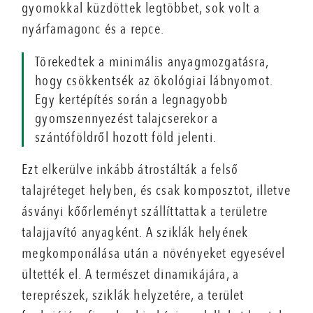
gyomokkal küzdöttek legtöbbet, sok volt a
nyárfamagonc és a repce.
Törekedtek a minimális anyagmozgatásra,
hogy csökkentsék az ökológiai lábnyomot.
Egy kertépítés során a legnagyobb
gyomszennyezést talajcserekor a
szántóföldről hozott föld jelenti.
Ezt elkerülve inkább átrostálták a felső
talajréteget helyben, és csak komposztot, illetve
ásványi kőőrleményt szállíttattak a területre
talajjavító anyagként. A sziklák helyének
megkomponálása után a növényeket egyesével
ültették el. A természet dinamikájára, a
tereprészek, sziklák helyzetére, a terület