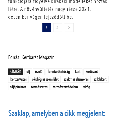
funkciójára figyelve kirakási modelleket hoztak
létre. A növényültetés nagy része 2021.
december végén fejeződött be.
1
2
Forrás: Kertbarát Magazin
CÍMKÉK
díj
évelő
fenntarthatóság
kert
kertészet
kerttervezés
ökológiai szemlélet
szakmai elismerés
sziklakert
tájépítészet
természetes
természetvédelem
virág
Szaklap, amelyben a cikk megjelent: