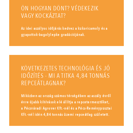
ÖN HOGYAN DÖNT? VÉDEKEZIK
VAGY KOCKÁZTAT?
Az idei aszályos időjárás kedvez a kukoricamoly és a
gyapottok-bagolylepke gradációjának.
KÖVETKEZETES TECHNOLÓGIA ÉS JÓ
IDŐZÍTÉS - MI A TITKA 4,84 TONNÁS
REPCEÁTLAGNAK?
Miközben az ország számos térségében az aszály évről
évre újabb kihívások elé állítja a repcetermesztőket,
a Pécsváradi Agrover Kft.-nél és a Pécs-Reménypusztai
Kft.-nél idén 4,84 tonnás üzemi repceátlag született.