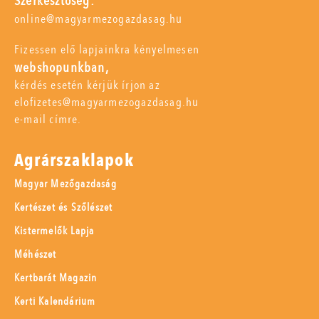
Szerkesztőség:
online@magyarmezogazdasag.hu
Fizessen elő lapjainkra kényelmesen
webshopunkban,
kérdés esetén kérjük írjon az
elofizetes@magyarmezogazdasag.hu
e-mail címre.
Agrárszaklapok
Magyar Mezőgazdaság
Kertészet és Szőlészet
Kistermelők Lapja
Méhészet
Kertbarát Magazin
Kerti Kalendárium