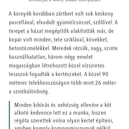
A környék korábban zártkert volt sok keskeny
parcellával, elvadult gyümölcsössel, szőlővel. A
terepet a házat megépítők alakították már, de
kopár volt minden, tele sziklával, kövekkel,
betontörmelékkel. Meredek rézsűk, nagy, szinte
használhatatlan, három-négy emelet
magasságban létrehozott közel vízszintes
teraszok fogadták a kertészeket. A közel 90
méteres telekhosszúságon több mint 26 méter
a szintkülönbség.
Minden kihívás és nehézség ellenére a két
alkotó kedvence lett ez a munka, hiszen
régóta szerettek volna olyan kertet építeni,
amiben komoly kompromisszumok nélkül