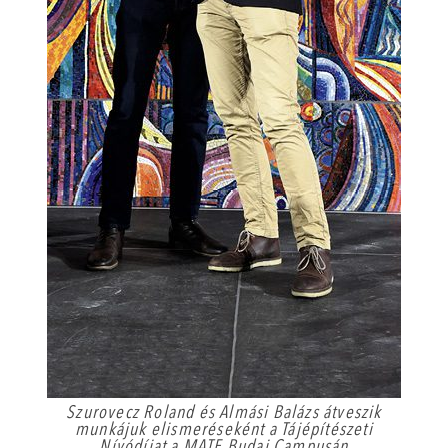
Szurovecz Roland és Almási Balázs átveszik
munkájuk elismeréseként a Tájépítészeti
Nívódíjat a MATE Budai Campusán