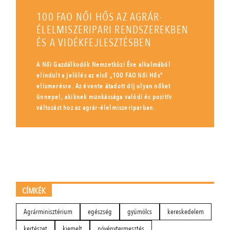
100 FAO NŐI HŐS AZ AGRÁR-
ÉLELMISZERIPARI RENDSZEREKBEN
ÉS A VIDÉKFEJLESZTÉSBEN
A Női Gazdálkodók Nemzetközi Éve alkalmából
elindult a jelölés az első „100 FAO Női Hős”
elismerésre. Az évente átadott díj olyan nőket
ünnepel, akiknek munkássága valódi és pozitív
változást hoz az agrár-élelmiszeriparban.
CÍMKÉK
Agrárminisztérium
egészség
gyümölcs
kereskedelem
kertészet
kiemelt
növénytermesztés