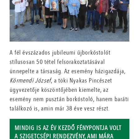
A fél évszázados jubileumi újborkóstolót
stílusosan 50 tétel felsorakoztatásával
ünnepelte a társaság. Az esemény házigazdája,
Körmendi József
, a töki Nyakas Pincészet
ügyvezetője köszöntőjében kiemelte, az
esemény nem pusztán borkóstoló, hanem baráti
találkozó is, amin már 38 éve vesz részt.
MINDIG IS AZ ÉV KEZDŐ FÉNYPONTJA VOLT
A SZIGETCSÉPI RENDEZVÉNY, AMI MÁRA