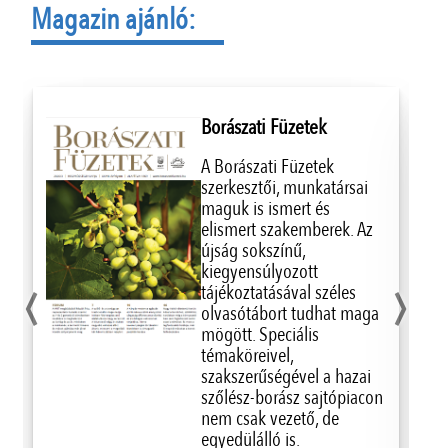
Magazin ajánló:
Borászati Füzetek
A Borászati Füzetek
szerkesztői, munkatársai
maguk is ismert és
elismert szakemberek. Az
újság sokszínű,
‹
›
kiegyensúlyozott
tájékoztatásával széles
olvasótábort tudhat maga
mögött. Speciális
témaköreivel,
szakszerűségével a hazai
szőlész-borász sajtópiacon
nem csak vezető, de
egyedülálló is.