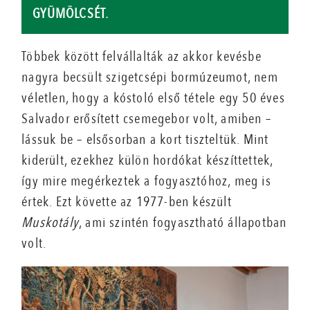
GYÜMÖLCSÉT.
Többek között felvállalták az akkor kevésbe
nagyra becsült szigetcsépi bormúzeumot, nem
véletlen, hogy a kóstoló első tétele egy 50 éves
Salvador erősített csemegebor volt, amiben –
lássuk be – elsősorban a kort tiszteltük. Mint
kiderült, ezekhez külön hordókat készíttettek,
így mire megérkeztek a fogyasztóhoz, meg is
értek. Ezt követte az 1977-ben készült
Muskotály
, ami szintén fogyasztható állapotban
volt.