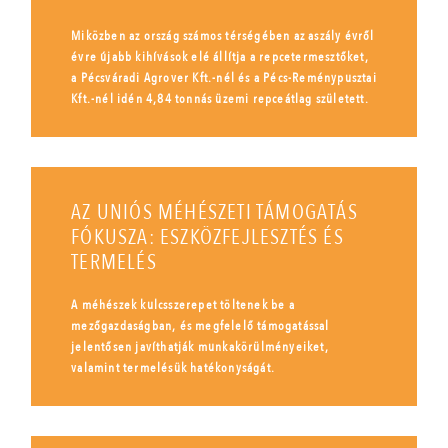
Miközben az ország számos térségében az aszály évről
évre újabb kihívások elé állítja a repcetermesztőket,
a Pécsváradi Agrover Kft.-nél és a Pécs-Reménypusztai
Kft.-nél idén 4,84 tonnás üzemi repceátlag született.
AZ UNIÓS MÉHÉSZETI TÁMOGATÁS
FÓKUSZA: ESZKÖZFEJLESZTÉS ÉS
TERMELÉS
A méhészek kulcsszerepet töltenek be a
mezőgazdaságban, és megfelelő támogatással
jelentősen javíthatják munkakörülményeiket,
valamint termelésük hatékonyságát.