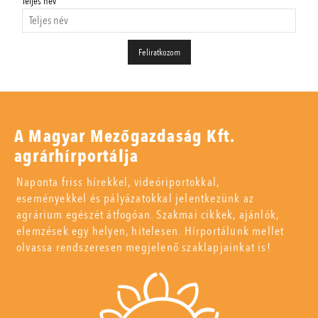
Teljes név
A Magyar Mezőgazdaság Kft.
agrárhírportálja
Naponta friss hírekkel, videóriportokkal,
eseményekkel és pályázatokkal jelentkezünk az
agrárium egészét átfogóan. Szakmai cikkek, ajánlók,
elemzések egy helyen, hitelesen. Hírportálunk mellet
olvassa rendszeresen megjelenő szaklapjainkat is!