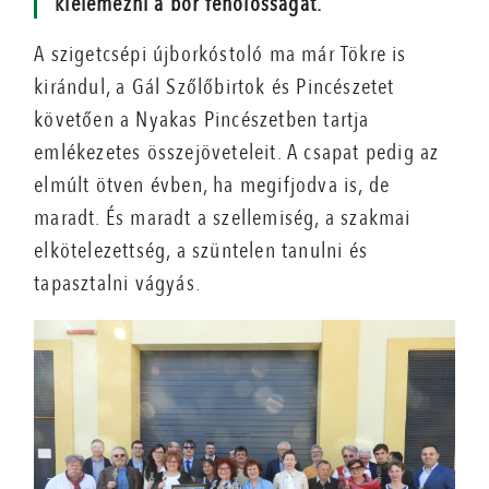
kielemezni a bor fenolosságát.
A szigetcsépi újborkóstoló ma már Tökre is
kirándul, a Gál Szőlőbirtok és Pincészetet
követően a Nyakas Pincészetben tartja
emlékezetes összejöveteleit. A csapat pedig az
elmúlt ötven évben, ha megifjodva is, de
maradt. És maradt a szellemiség, a szakmai
elkötelezettség, a szüntelen tanulni és
tapasztalni vágyás.