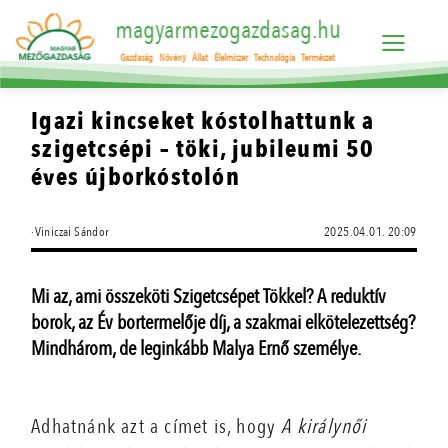
magyarmezogazdasag.hu
Gazdaság
Növény
Állat
Élelmiszer
Technológia
Természet
Igazi kincseket kóstolhattunk a
szigetcsépi – töki, jubileumi 50
éves újborkóstolón
·Viniczai Sándor
2025.04.01. 20:09
Mi az, ami összeköti Szigetcsépet Tökkel? A reduktív
borok, az Év bortermelője díj, a szakmai elkötelezettség?
Mindhárom, de leginkább Malya Ernő személye.
Adhatnánk azt a címet is, hogy
A királynői