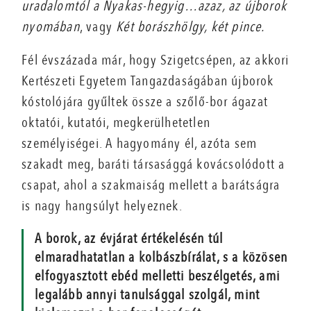
uradalomtól a Nyakas-hegyig…azaz, az újborok
nyomában
, vagy
Két borászhölgy, két pince.
Fél évszázada már, hogy Szigetcsépen, az akkori
Kertészeti Egyetem Tangazdaságában újborok
kóstolójára gyűltek össze a szőlő-bor ágazat
oktatói, kutatói, megkerülhetetlen
személyiségei. A hagyomány él, azóta sem
szakadt meg, baráti társasággá kovácsolódott a
csapat, ahol a szakmaiság mellett a barátságra
is nagy hangsúlyt helyeznek.
A borok, az évjárat értékelésén túl
elmaradhatatlan a kolbászbírálat, s a közösen
elfogyasztott ebéd melletti beszélgetés, ami
legalább annyi tanulsággal szolgál, mint