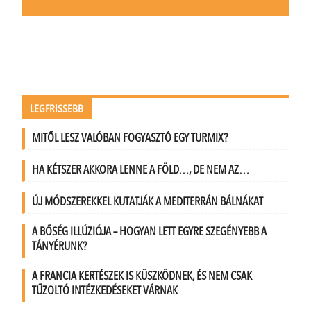
LEGFRISSEBB
MITŐL LESZ VALÓBAN FOGYASZTÓ EGY TURMIX?
HA KÉTSZER AKKORA LENNE A FÖLD…, DE NEM AZ…
ÚJ MÓDSZEREKKEL KUTATJÁK A MEDITERRÁN BÁLNÁKAT
A BŐSÉG ILLÚZIÓJA – HOGYAN LETT EGYRE SZEGÉNYEBB A
TÁNYÉRUNK?
A FRANCIA KERTÉSZEK IS KÜSZKÖDNEK, ÉS NEM CSAK
TŰZOLTÓ INTÉZKEDÉSEKET VÁRNAK