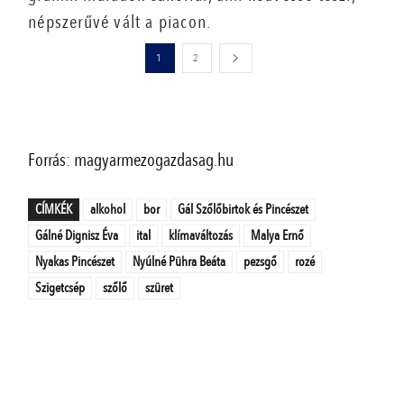
népszerűvé vált a piacon.
1
2
Forrás: magyarmezogazdasag.hu
CÍMKÉK
alkohol
bor
Gál Szőlőbirtok és Pincészet
Gálné Dignisz Éva
ital
klímaváltozás
Malya Ernő
Nyakas Pincészet
Nyúlné Pühra Beáta
pezsgő
rozé
Szigetcsép
szőlő
szüret