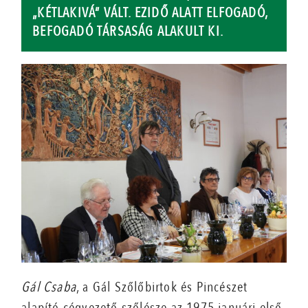
„KÉTLAKIVÁ” VÁLT. EZIDŐ ALATT ELFOGADÓ,
BEFOGADÓ TÁRSASÁG ALAKULT KI.
Gál Csaba
, a Gál Szőlőbirtok és Pincészet
alapító cégvezető szőlésze az 1975 januári első