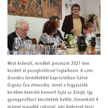
Mint kiderült, mindkét pincészet 2021-ben
kezdett el pezsgősítéssel foglalkozni. A szén-
dioxidos termékekkel kapcsolatban Gálné
Dignisz Éva elmondta, mivel a fogyasztók
körében kevésbé keresett fajta az
Ezerjó
, így
gyöngyözőbort készítettek belőle, literenként 4
gramm maradék cukorral, ami kedvessé teszi,