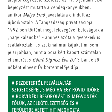
bejegyzést mutatta a vendégkönyvükben,
amikor
Malya Ernő
javaslatára elindult az
újborkóstoló. A Tangazdaság privatizációja
1992-ben történt meg, feleségével belevágtak a
„nagy kalandba” – amihez azóta a gyerekeik is
csatlakoztak –, s szakmai munkájukat mi sem
jelzi jobban, mint a boraikért kapott számtalan
elismerés, s
Gálné Dignisz Éva
2013-ban, első
nőként elnyert Év bortermelője díja.
A KEZDETEKTŐL FELVÁLLALTÁK
SZIGETCSÉPET, S MÉG HA EGY RÖVID IDŐRE
A BORVIDÉKI BESOROLÁST IS MEGVONTÁK
TŐLÜK, AZ ELKÖTELEZETTSÉG ÉS A
TERÜLETBE VETETT HIT MEGHOZTA