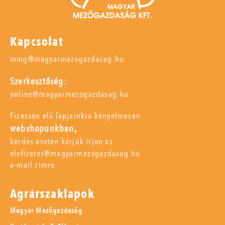
Kapcsolat
mmg@magyarmezogazdasag.hu
Szerkesztőség:
online@magyarmezogazdasag.hu
Fizessen elő lapjainkra kényelmesen
webshopunkban,
kérdés esetén kérjük írjon az
elofizetes@magyarmezogazdasag.hu
e-mail címre.
Agrárszaklapok
Magyar Mezőgazdaság