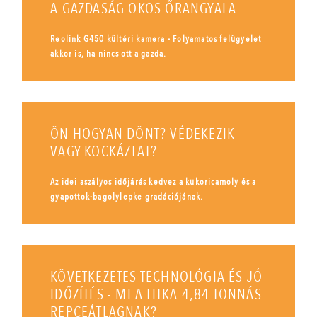
A GAZDASÁG OKOS ŐRANGYALA
Reolink G450 kültéri kamera - Folyamatos felügyelet
akkor is, ha nincs ott a gazda.
ÖN HOGYAN DÖNT? VÉDEKEZIK
VAGY KOCKÁZTAT?
Az idei aszályos időjárás kedvez a kukoricamoly és a
gyapottok-bagolylepke gradációjának.
KÖVETKEZETES TECHNOLÓGIA ÉS JÓ
IDŐZÍTÉS - MI A TITKA 4,84 TONNÁS
REPCEÁTLAGNAK?