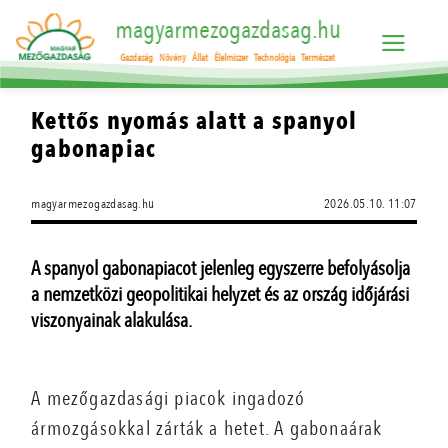
magyarmezogazdasag.hu
Gazdaság
Növény
Állat
Élelmiszer
Technológia
Természet
Kettős nyomás alatt a spanyol
gabonapiac
magyarmezogazdasag.hu
2026.05.10. 11:07
A spanyol gabonapiacot jelenleg egyszerre befolyásolja
a nemzetközi geopolitikai helyzet és az ország időjárási
viszonyainak alakulása.
A mezőgazdasági piacok ingadozó
ármozgásokkal zárták a hetet. A gabonaárak