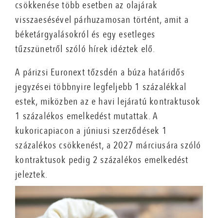
csökkenése több esetben az olajárak
visszaesésével párhuzamosan történt, amit a
béketárgyalásokról és egy esetleges
tűzszünetről szóló hírek idéztek elő.
A párizsi Euronext tőzsdén a búza határidős
jegyzései többnyire legfeljebb 1 százalékkal
estek, miközben az e havi lejáratú kontraktusok
1 százalékos emelkedést mutattak. A
kukoricapiacon a júniusi szerződések 1
százalékos csökkenést, a 2027 márciusára szóló
kontraktusok pedig 2 százalékos emelkedést
jeleztek.