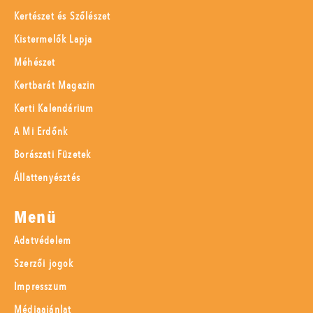
Kertészet és Szőlészet
Kistermelők Lapja
Méhészet
Kertbarát Magazin
Kerti Kalendárium
A Mi Erdőnk
Borászati Füzetek
Állattenyésztés
Menü
Adatvédelem
Szerzői jogok
Impresszum
Médiaajánlat