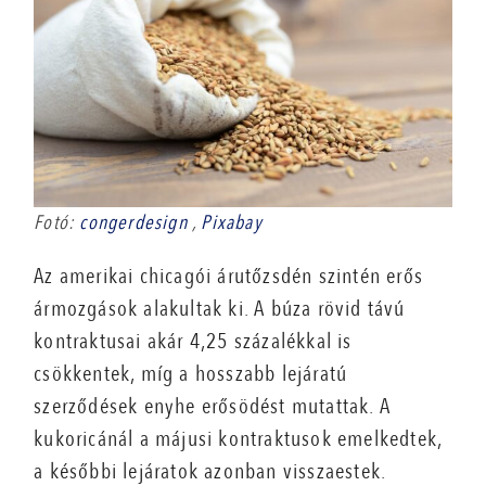
Fotó:
congerdesign
,
Pixabay
Az amerikai chicagói árutőzsdén szintén erős
ármozgások alakultak ki. A búza rövid távú
kontraktusai akár 4,25 százalékkal is
csökkentek, míg a hosszabb lejáratú
szerződések enyhe erősödést mutattak. A
kukoricánál a májusi kontraktusok emelkedtek,
a későbbi lejáratok azonban visszaestek.