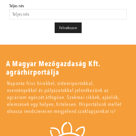
Teljes név
A Magyar Mezőgazdaság Kft.
agrárhírportálja
Naponta friss hírekkel, videóriportokkal,
eseményekkel és pályázatokkal jelentkezünk az
agrárium egészét átfogóan. Szakmai cikkek, ajánlók,
elemzések egy helyen, hitelesen. Hírportálunk mellet
olvassa rendszeresen megjelenő szaklapjainkat is!