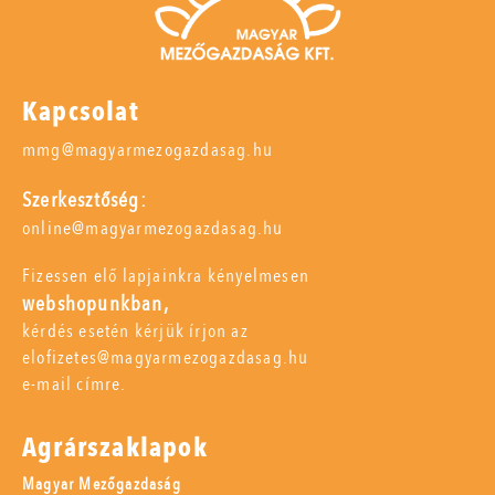
Kapcsolat
mmg@magyarmezogazdasag.hu
Szerkesztőség:
online@magyarmezogazdasag.hu
Fizessen elő lapjainkra kényelmesen
webshopunkban,
kérdés esetén kérjük írjon az
elofizetes@magyarmezogazdasag.hu
e-mail címre.
Agrárszaklapok
Magyar Mezőgazdaság