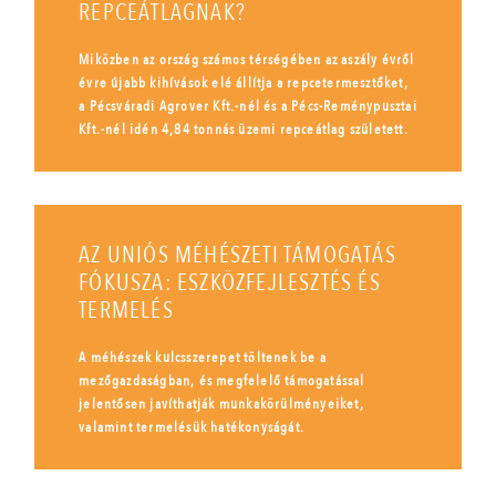
REPCEÁTLAGNAK?
Miközben az ország számos térségében az aszály évről
évre újabb kihívások elé állítja a repcetermesztőket,
a Pécsváradi Agrover Kft.-nél és a Pécs-Reménypusztai
Kft.-nél idén 4,84 tonnás üzemi repceátlag született.
AZ UNIÓS MÉHÉSZETI TÁMOGATÁS
FÓKUSZA: ESZKÖZFEJLESZTÉS ÉS
TERMELÉS
A méhészek kulcsszerepet töltenek be a
mezőgazdaságban, és megfelelő támogatással
jelentősen javíthatják munkakörülményeiket,
valamint termelésük hatékonyságát.