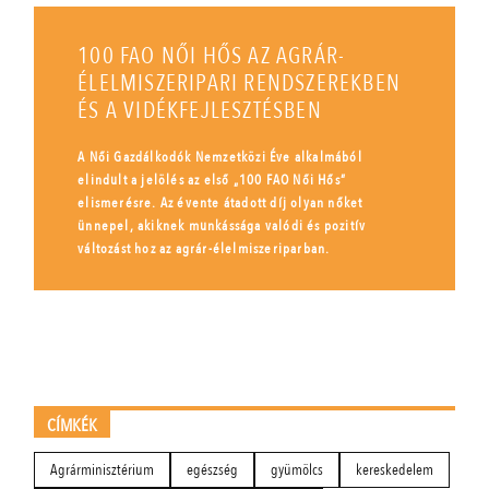
100 FAO NŐI HŐS AZ AGRÁR-
ÉLELMISZERIPARI RENDSZEREKBEN
ÉS A VIDÉKFEJLESZTÉSBEN
A Női Gazdálkodók Nemzetközi Éve alkalmából
elindult a jelölés az első „100 FAO Női Hős”
elismerésre. Az évente átadott díj olyan nőket
ünnepel, akiknek munkássága valódi és pozitív
változást hoz az agrár-élelmiszeriparban.
CÍMKÉK
Agrárminisztérium
egészség
gyümölcs
kereskedelem