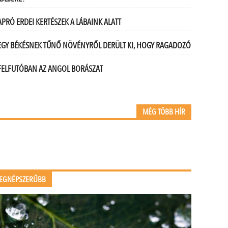
APRÓ ERDEI KERTÉSZEK A LÁBAINK ALATT
EGY BÉKÉSNEK TŰNŐ NÖVÉNYRŐL DERÜLT KI, HOGY RAGADOZÓ
FELFUTÓBAN AZ ANGOL BORÁSZAT
MÉG TÖBB HÍR
EGNÉPSZERŰBB