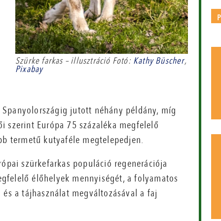
Szürke farkas – illusztráció Fotó:
Kathy Büscher
,
Pixabay
 Spanyolországig jutott néhány példány, míg
i szerint Európa 75 százaléka megfelelő
ebb termetű kutyaféle megtelepedjen.
rópai szürkefarkas populáció regenerációja
gfelelő élőhelyek mennyiségét, a folyamatos
 és a tájhasználat megváltozásával a faj