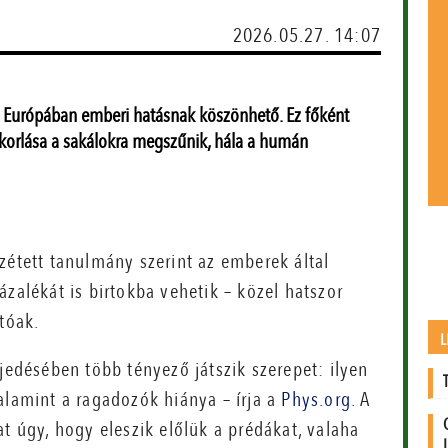
2026.05.27. 14:07
se Európában emberi hatásnak köszönhető. Ez főként
orlása a sakálokra megszűnik, hála a humán
zétett tanulmány szerint az emberek által
zalékát is birtokba vehetik – közel hatszor
tóak.
L
rjedésében több tényező játszik szerepet: ilyen
alamint a ragadozók hiánya – írja a
Phys.org.
A
t úgy, hogy eleszik előlük a prédákat, valaha