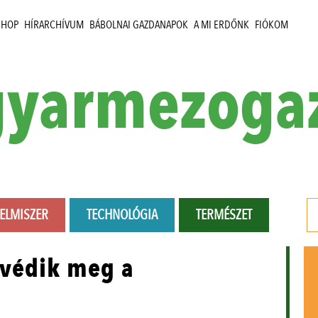
SHOP
HÍRARCHÍVUM
BÁBOLNAI GAZDANAPOK
A MI ERDŐNK
FIÓKOM
yarmezoga
LELMISZER
TECHNOLÓGIA
TERMÉSZET
 védik meg a