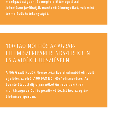
mezőgazdaságban, és megfelelő támogatással
jelentősen javíthatják munkakörülményeiket, valamint
termelésük hatékonyságát.
100 FAO NŐI HŐS AZ AGRÁR-
ÉLELMISZERIPARI RENDSZEREKBEN
ÉS A VIDÉKFEJLESZTÉSBEN
A Női Gazdálkodók Nemzetközi Éve alkalmából elindult
a jelölés az első „100 FAO Női Hős” elismerésre. Az
évente átadott díj olyan nőket ünnepel, akiknek
munkássága valódi és pozitív változást hoz az agrár-
élelmiszeriparban.