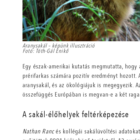
Aranysakál – képünk illusztráció
Fotó: Tóth-Gál Enikő
Egy észak-amerikai kutatás megmutatta, hogy a
prérifarkas számára pozitív eredményt hozott. 
aranysakál, és az ökológiájuk is megegyezik. 
összefüggés Európában is megvan-e a két raga
A sakál-élőhelyek feltérképezése
Nathan Ranc
és kollégái sakálüvöltési adatoka