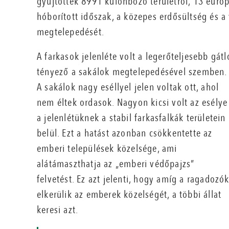
gyűjtöttek 8991 különböző területről, 13 európ
hóborított időszak, a közepes erdősültség és a
megtelepedését.
A farkasok jelenléte volt a legerőteljesebb gátl
tényező a sakálok megtelepedésével szemben.
A sakálok nagy eséllyel jelen voltak ott, ahol
nem éltek ordasok. Nagyon kicsi volt az esélye
a jelenlétüknek a stabil farkasfalkák területein
belül. Ezt a hatást azonban csökkentette az
emberi települések közelsége, ami
alátámaszthatja az „emberi védőpajzs”
felvetést. Ez azt jelenti, hogy amíg a ragadozó
elkerülik az emberek közelségét, a többi állat
keresi azt.