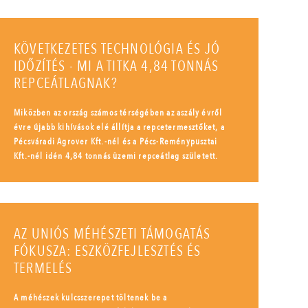
KÖVETKEZETES TECHNOLÓGIA ÉS JÓ
IDŐZÍTÉS - MI A TITKA 4,84 TONNÁS
REPCEÁTLAGNAK?
Miközben az ország számos térségében az aszály évről
évre újabb kihívások elé állítja a repcetermesztőket, a
Pécsváradi Agrover Kft.-nél és a Pécs-Reménypusztai
Kft.-nél idén 4,84 tonnás üzemi repceátlag született.
AZ UNIÓS MÉHÉSZETI TÁMOGATÁS
FÓKUSZA: ESZKÖZFEJLESZTÉS ÉS
TERMELÉS
A méhészek kulcsszerepet töltenek be a