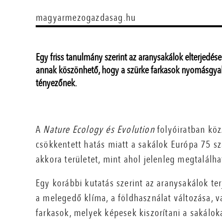
magyarmezogazdasag.hu
Egy friss tanulmány szerint az aranysakálok elterjedé
annak köszönhető, hogy a szürke farkasok nyomásgyak
tényezőnek.
A
Nature Ecology és Evolution
folyóiratban köz
csökkentett hatás miatt a sakálok Európa 75 szá
akkora területet, mint ahol jelenleg megtalálha
Egy korábbi kutatás szerint az aranysakálok te
a melegedő klíma, a földhasználat változása, v
farkasok, melyek képesek kiszorítani a sakáloka