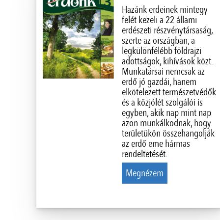
Hazánk erdeinek mintegy
felét kezeli a 22 állami
erdészeti részvénytársaság,
szerte az országban, a
legkülönfélébb földrajzi
adottságok, kihívások közt.
Munkatársai nemcsak az
erdő jó gazdái, hanem
elkötelezett természetvédők
és a közjólét szolgálói is
egyben, akik nap mint nap
azon munkálkodnak, hogy
területükön összehangolják
az erdő eme hármas
rendeltetését.
Megnézem