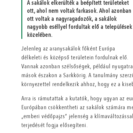
A sakálok elkerülték a beépített területeket
ott, ahol nem voltak farkasok. Ahol azonban
ott voltak a nagyragadozók, a sakálok
nagyobb eséllyel fordultak elő a települések
közelében.
Jelenleg az aranysakálok főként Európa
délkeleti és középső területein fordulnak elő.
Vannak azonban szélsőségek, például nyugatra
mások északon a Sarkkörig. A tanulmány szerző
környezettel rendelkezik ahhoz, hogy ez a kis
Arra is rámutattak a kutatók, hogy ugyan az eu
Európában csökkentheti az sakálok számára me
„emberi védőpajzs” jelenség a klímaváltozással
terjedését fogja elősegíteni.