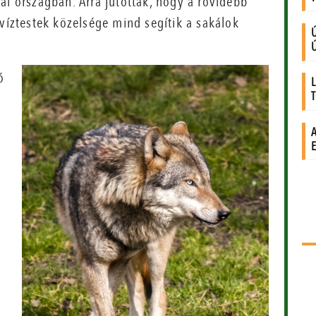
ai országban. Arra jutottak, hogy a rövidebb
 víztestek közelsége mind segítik a sakálok
ó
k