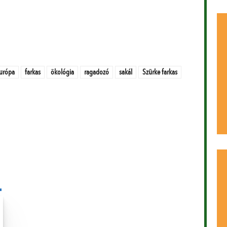
urópa
farkas
ökológia
ragadozó
sakál
Szürke farkas