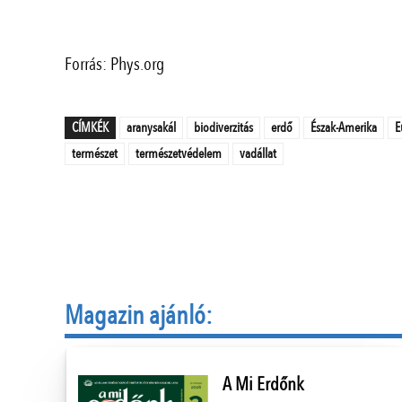
Forrás: Phys.org
CÍMKÉK
aranysakál
biodiverzitás
erdő
Észak-Amerika
E
természet
természetvédelem
vadállat
Magazin ajánló:
A Mi Erdőnk