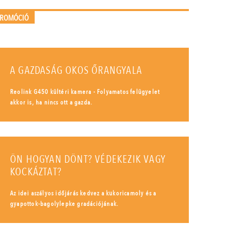
PROMÓCIÓ
A GAZDASÁG OKOS ŐRANGYALA
Reolink G450 kültéri kamera - Folyamatos felügyelet
akkor is, ha nincs ott a gazda.
ÖN HOGYAN DÖNT? VÉDEKEZIK VAGY
KOCKÁZTAT?
Az idei aszályos időjárás kedvez a kukoricamoly és a
gyapottok-bagolylepke gradációjának.