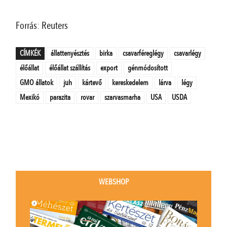
Forrás: Reuters
CÍMKÉK
állattenyésztés
birka
csavarféreglégy
csavarlégy
élőállat
élőállat szállítás
export
génmódosított
GMO állatok
juh
kártevő
kereskedelem
lárva
légy
Mexikó
parazita
rovar
szarvasmarha
USA
USDA
WEBSHOP