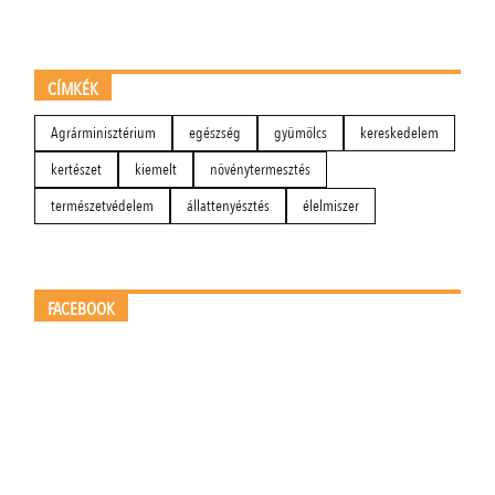
CÍMKÉK
Agrárminisztérium
egészség
gyümölcs
kereskedelem
kertészet
kiemelt
növénytermesztés
természetvédelem
állattenyésztés
élelmiszer
FACEBOOK