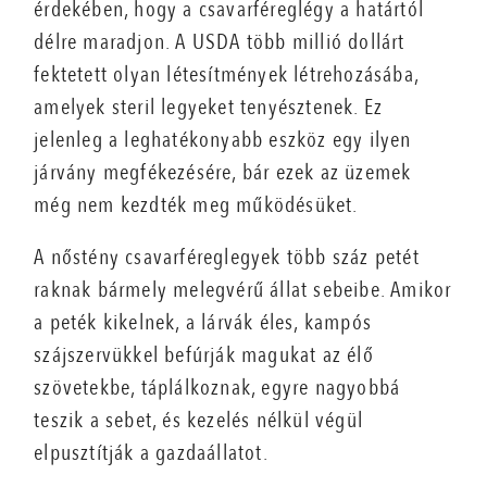
érdekében, hogy a csavarféreglégy a határtól
délre maradjon. A USDA több millió dollárt
fektetett olyan létesítmények létrehozásába,
amelyek steril legyeket tenyésztenek. Ez
jelenleg a leghatékonyabb eszköz egy ilyen
járvány megfékezésére, bár ezek az üzemek
még nem kezdték meg működésüket.
A nőstény csavarféreglegyek több száz petét
raknak bármely melegvérű állat sebeibe. Amikor
a peték kikelnek, a lárvák éles, kampós
szájszervükkel befúrják magukat az élő
szövetekbe, táplálkoznak, egyre nagyobbá
teszik a sebet, és kezelés nélkül végül
elpusztítják a gazdaállatot.