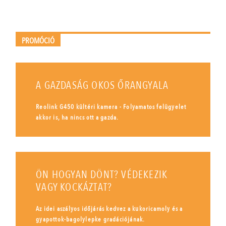
PROMÓCIÓ
A GAZDASÁG OKOS ŐRANGYALA
Reolink G450 kültéri kamera - Folyamatos felügyelet
akkor is, ha nincs ott a gazda.
ÖN HOGYAN DÖNT? VÉDEKEZIK
VAGY KOCKÁZTAT?
Az idei aszályos időjárás kedvez a kukoricamoly és a
gyapottok-bagolylepke gradációjának.