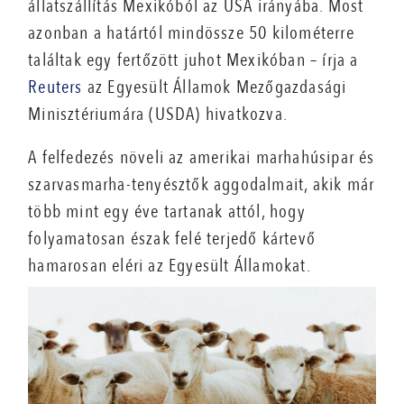
állatszállítás Mexikóból az USA irányába. Most
azonban a határtól mindössze 50 kilométerre
találtak egy fertőzött juhot Mexikóban – írja a
Reuters
az Egyesült Államok Mezőgazdasági
Minisztériumára (USDA) hivatkozva.
A felfedezés növeli az amerikai marhahúsipar és
szarvasmarha-tenyésztők aggodalmait, akik már
több mint egy éve tartanak attól, hogy
folyamatosan észak felé terjedő kártevő
hamarosan eléri az Egyesült Államokat.