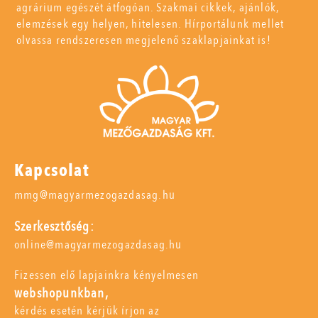
agrárium egészét átfogóan. Szakmai cikkek, ajánlók,
elemzések egy helyen, hitelesen. Hírportálunk mellet
olvassa rendszeresen megjelenő szaklapjainkat is!
Kapcsolat
mmg@magyarmezogazdasag.hu
Szerkesztőség:
online@magyarmezogazdasag.hu
Fizessen elő lapjainkra kényelmesen
webshopunkban,
kérdés esetén kérjük írjon az