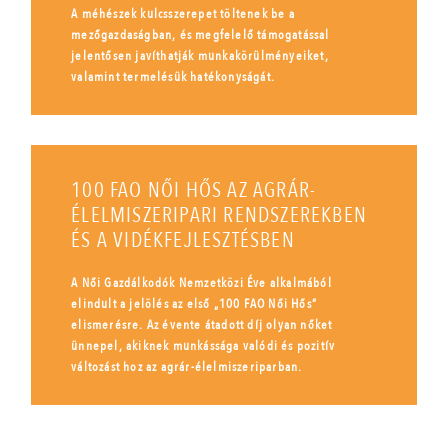
A méhészek kulcsszerepet töltenek be a
mezőgazdaságban, és megfelelő támogatással
jelentősen javíthatják munkakörülményeiket,
valamint termelésük hatékonyságát.
100 FAO NŐI HŐS AZ AGRÁR-
ÉLELMISZERIPARI RENDSZEREKBEN
ÉS A VIDÉKFEJLESZTÉSBEN
A Női Gazdálkodók Nemzetközi Éve alkalmából
elindult a jelölés az első „100 FAO Női Hős”
elismerésre. Az évente átadott díj olyan nőket
ünnepel, akiknek munkássága valódi és pozitív
változást hoz az agrár-élelmiszeriparban.