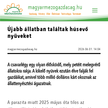
magyarmezogazdasag.hu
Gazdaság
Növény
Állat
Élelmiszer
Technológia
Természet
Újabb állatban találtak húsevő
nyüveket
magyarmezogazdasag.hu
2026.06.01. 14:04
A csavarlégy egy olyan élősködő, mely petéit melegvérű
állatokra rakja. A kikelő nyüvek ezután élve falják fel
gazdáikat, amivel több millió dolláros kárt okoznak az
állattenyésztési ágazatnak.
A parazita miatt 2025 május óta tilos az