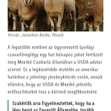
Forrás: Jonathan Borba, Pexels
A legutóbbi esetben az úgynevezett újvilági
csavarféreglégy egy hat hónapos juhot fertőzött
meg Mexikó Coahuila államában a USDA adatai
szerint. Ez a legközelebbi észlelés az amerikai
határhoz a jelenlegi járványkitörés során, annak
ellenére, hogy az USDA és Mexikó jelentős
erőfeszítéseket tesz a kártevő megfékezésére.
Szakértők arra figyelmeztettek, hogy ha a
légy bejut az Egyesült Államokba, tovább