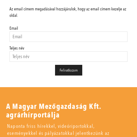
Az email címem megadásával hozzájárulok, hogy az email címem kezelje az
oldal.
Email
Teljes név
A Magyar Mezőgazdaság Kft.
agrárhírportálja
Naponta friss hírekkel, videóriportokkal,
eseményekkel és pályázatokkal jelentkezünk az