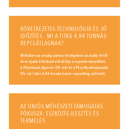
KÖVETKEZETES TECHNOLÓGIA ÉS JÓ
IDŐZÍTÉS - MI A TITKA 4,84 TONNÁS
REPCEÁTLAGNAK?
Miközben az ország számos térségében az aszály évről
évre újabb kihívások elé állítja a repcetermesztőket,
a Pécsváradi Agrover Kft.-nél és a Pécs-Reménypusztai
Kft.-nél idén 4,84 tonnás üzemi repceátlag született.
AZ UNIÓS MÉHÉSZETI TÁMOGATÁS
FÓKUSZA: ESZKÖZFEJLESZTÉS ÉS
TERMELÉS