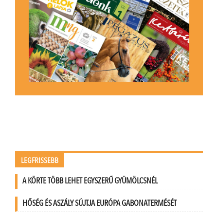
LEGFRISSEBB
A KÖRTE TÖBB LEHET EGYSZERŰ GYÜMÖLCSNÉL
HŐSÉG ÉS ASZÁLY SÚJTJA EURÓPA GABONATERMÉSÉT