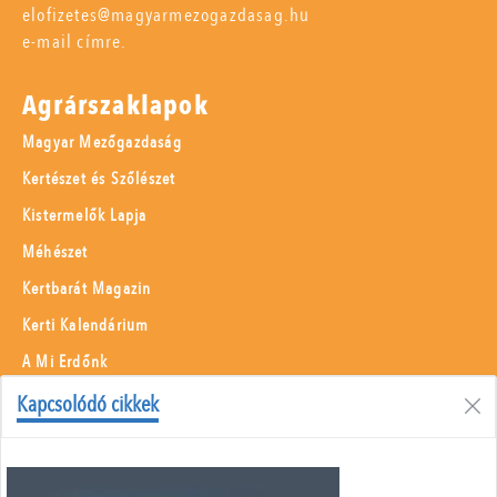
elofizetes@magyarmezogazdasag.hu
e-mail címre.
Agrárszaklapok
Magyar Mezőgazdaság
Kertészet és Szőlészet
Kistermelők Lapja
Méhészet
Kertbarát Magazin
Kerti Kalendárium
A Mi Erdőnk
Borászati Füzetek
Kapcsolódó cikkek
Állattenyésztés