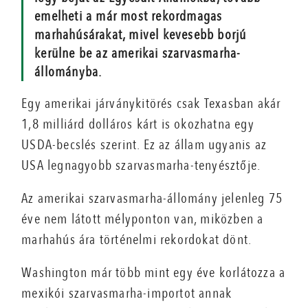
emelheti a már most rekordmagas
marhahúsárakat, mivel kevesebb borjú
kerülne be az amerikai szarvasmarha-
állományba.
Egy amerikai járványkitörés csak Texasban akár
1,8 milliárd dolláros kárt is okozhatna egy
USDA-becslés szerint. Ez az állam ugyanis az
USA legnagyobb szarvasmarha-tenyésztője.
Az amerikai szarvasmarha-állomány jelenleg 75
éve nem látott mélyponton van, miközben a
marhahús ára történelmi rekordokat dönt.
Washington már több mint egy éve korlátozza a
mexikói szarvasmarha-importot annak