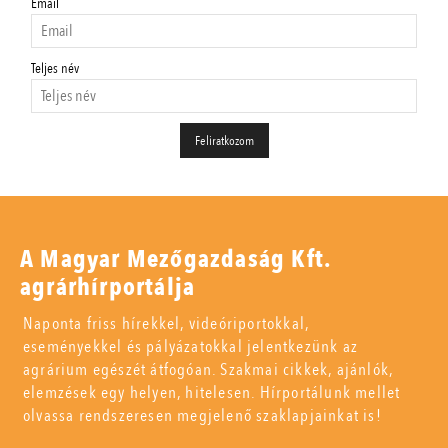
Email
Teljes név
A Magyar Mezőgazdaság Kft.
agrárhírportálja
Naponta friss hírekkel, videóriportokkal,
eseményekkel és pályázatokkal jelentkezünk az
agrárium egészét átfogóan. Szakmai cikkek, ajánlók,
elemzések egy helyen, hitelesen. Hírportálunk mellet
olvassa rendszeresen megjelenő szaklapjainkat is!