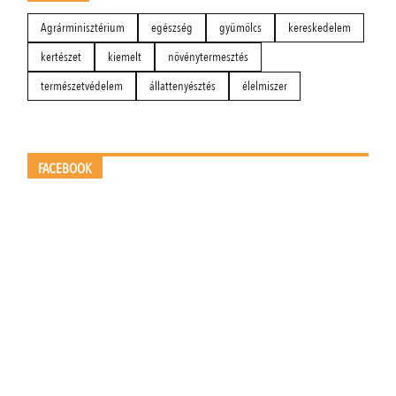
Agrárminisztérium
egészség
gyümölcs
kereskedelem
kertészet
kiemelt
növénytermesztés
természetvédelem
állattenyésztés
élelmiszer
FACEBOOK