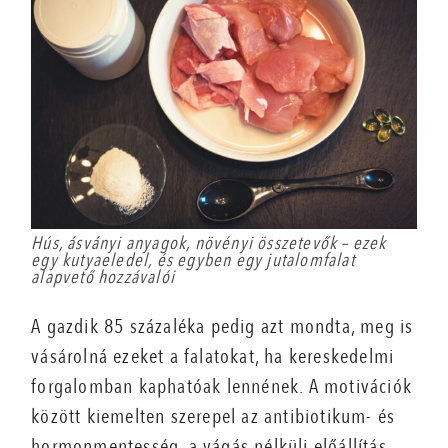
Hús, ásványi anyagok, növényi összetevők – ezek
egy kutyaeledel, és egyben egy jutalomfalat
alapvető hozzávalói
A gazdik 85 százaléka pedig azt mondta, meg is
vásárolná ezeket a falatokat, ha kereskedelmi
forgalomban kaphatóak lennének. A motivációk
között kiemelten szerepel az antibiotikum- és
hormonmentesség, a vágás nélküli előállítás