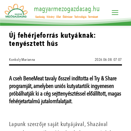
magyarmezogazdasag.hu
Gazdaság
Növény
Állat
Élelmiszer
Technológia
Természet
Új fehérjeforrás kutyáknak:
tenyésztett hús
Konkoly Marianna
2026.06.08. 07:07
A cseh BeneMeat tavaly ősszel indította el Try & Share
programját, amelyben uniós kutyatartók ingyenesen
próbálhatják ki a cég sejttenyésztéssel előállított, magas
fehérjetartalmú jutalomfalatjait.
Lapunk szerzője saját kutyájával, Shazával