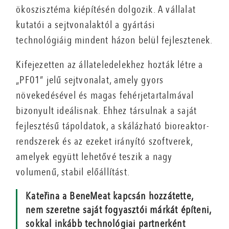
ökoszisztéma kiépítésén dolgozik. A vállalat
kutatói a sejtvonalaktól a gyártási
technológiáig mindent házon belül fejlesztenek.
Kifejezetten az állateledelekhez hozták létre a
„PF01” jelű sejtvonalat, amely gyors
növekedésével és magas fehérjetartalmával
bizonyult ideálisnak. Ehhez társulnak a saját
fejlesztésű tápoldatok, a skálázható bioreaktor-
rendszerek és az ezeket irányító szoftverek,
amelyek együtt lehetővé teszik a nagy
volumenű, stabil előállítást.
Kateřina a BeneMeat kapcsán hozzátette,
nem szeretne saját fogyasztói márkát építeni,
sokkal inkább technológiai partnerként