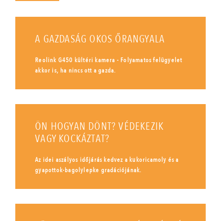
A GAZDASÁG OKOS ŐRANGYALA
Reolink G450 kültéri kamera - Folyamatos felügyelet
akkor is, ha nincs ott a gazda.
ÖN HOGYAN DÖNT? VÉDEKEZIK
VAGY KOCKÁZTAT?
Az idei aszályos időjárás kedvez a kukoricamoly és a
gyapottok-bagolylepke gradációjának.