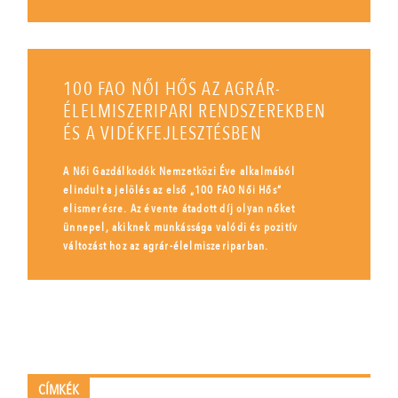
100 FAO NŐI HŐS AZ AGRÁR-
ÉLELMISZERIPARI RENDSZEREKBEN
ÉS A VIDÉKFEJLESZTÉSBEN
A Női Gazdálkodók Nemzetközi Éve alkalmából
elindult a jelölés az első „100 FAO Női Hős”
elismerésre. Az évente átadott díj olyan nőket
ünnepel, akiknek munkássága valódi és pozitív
változást hoz az agrár-élelmiszeriparban.
CÍMKÉK