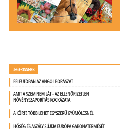
LEGFRISSEBB
FELFUTÓBAN AZ ANGOL BORÁSZAT
AMIT A SZEM NEM LÁT – AZ ELLENŐRIZETLEN
NÖVÉNYSZAPORÍTÁS KOCKÁZATA
A KÖRTE TÖBB LEHET EGYSZERŰ GYÜMÖLCSNÉL
HŐSÉG ÉS ASZÁLY SÚJTJA EURÓPA GABONATERMÉSÉT