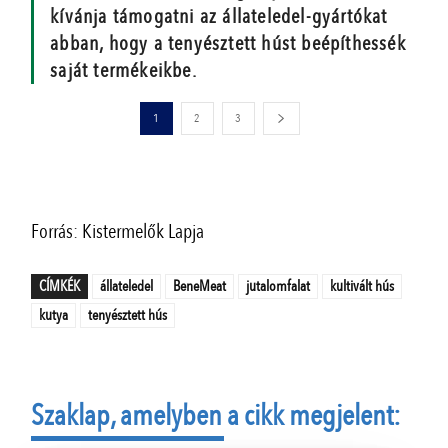
kívánja támogatni az állateledel-gyártókat
abban, hogy a tenyésztett húst beépíthessék
saját termékeikbe.
1
2
3
Forrás: Kistermelők Lapja
CÍMKÉK
állateledel
BeneMeat
jutalomfalat
kultivált hús
kutya
tenyésztett hús
Szaklap, amelyben a cikk megjelent: