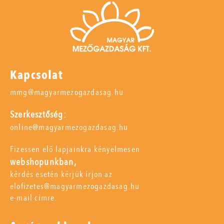
Kapcsolat
mmg@magyarmezogazdasag.hu
Szerkesztőség:
online@magyarmezogazdasag.hu
Fizessen elő lapjainkra kényelmesen
webshopunkban,
kérdés esetén kérjük írjon az
elofizetes@magyarmezogazdasag.hu
e-mail címre.