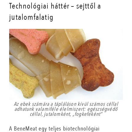
Technológiai háttér – sejttől a
jutalomfalatig
Az ebek számára a tápláláson kívül számos céllal
adhatunk valamiféle élelmiszert: egészségvédő
céllal, jutalomként, „fogkefeként”
A BeneMeat egy teljes biotechnológiai