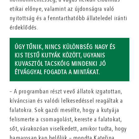
etikai előnye, valamint az újdonságra való
nyitottság és a fenn­tart­hatóbb állateledel iránti
érdeklődés.
ÚGY TŰNIK, NINCS KÜLÖNBSÉG NAGY ÉS
KIS TESTŰ KUTYÁK KÖZÖTT, UGYANIS
KUVASZTÓL TACSKÓIG MINDENKI JÓ
ÉTVÁGGYAL FOGADTA A MINTÁKAT.
– A programban részt vevő állatok izgatottan,
kíváncsian és valódi lelkesedéssel reagáltak a
falatokra. Sok gazdi mesélte, hogy a kutyája
felismerte a csomagolást, kereste a falatokat,
sőt, várakozóan viselkedett, amikor tudta, hogy
hamarosan kap belőlük – mondta Kateřina