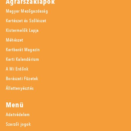
Agrárszaklapok
Magyar Mezőgazdaság
Kertészet és Szőlészet
Kistermelők Lapja
Méhészet
Kertbarát Magazin
Kerti Kalendárium
A Mi Erdőnk
Borászati Füzetek
Állattenyésztés
Menü
Adatvédelem
Szerzői jogok