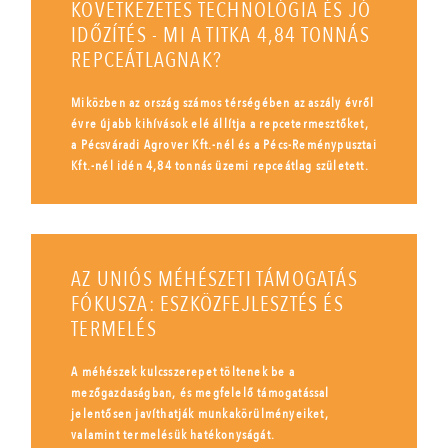
KÖVETKEZETES TECHNOLÓGIA ÉS JÓ
IDŐZÍTÉS - MI A TITKA 4,84 TONNÁS
REPCEÁTLAGNAK?
Miközben az ország számos térségében az aszály évről
évre újabb kihívások elé állítja a repcetermesztőket,
a Pécsváradi Agrover Kft.-nél és a Pécs-Reménypusztai
Kft.-nél idén 4,84 tonnás üzemi repceátlag született.
AZ UNIÓS MÉHÉSZETI TÁMOGATÁS
FÓKUSZA: ESZKÖZFEJLESZTÉS ÉS
TERMELÉS
A méhészek kulcsszerepet töltenek be a
mezőgazdaságban, és megfelelő támogatással
jelentősen javíthatják munkakörülményeiket,
valamint termelésük hatékonyságát.