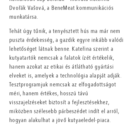
Dvořák Vašová, a BeneMeat kommunikációs
munkatársa.
Tehát úgy tűnik, a tenyésztett hús ma már nem
puszta érdekesség, a gazdik egyre inkább valódi
lehetőséget látnak benne. Kateřina szerint a
kutyatartók nemcsak a falatok ízét értékelik,
hanem azokat az etikai és átlátható gyártási
elveket is, amelyek a technológia alapját adják.
Tesztprogramjuk nemcsak az elfogadottságot
méri, hanem értékes, hosszú távú
visszajelzéseket biztosít a fejlesztésekhez,
miközben szélesebb párbeszédet indít el arról,
hogyan alakulhat a jövő kutyaeledel-piaca.