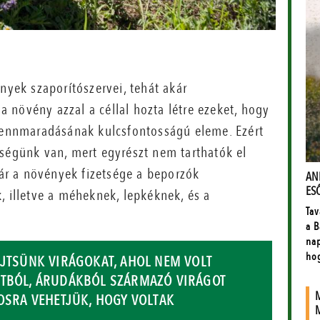
nyek szaporítószervei, tehát akár
 a növény azzal a céllal hozta létre ezeket, hogy
 fennmaradásának kulcsfontosságú eleme. Ezért
kségünk van, mert egyrészt nem tarthatók el
tár a növények fizetsége a beporzók
, illetve a méheknek, lepkéknek, és a
ŰJTSÜNK VIRÁGOKAT, AHOL NEM VOLT
LTBÓL, ÁRUDÁKBÓL SZÁRMAZÓ VIRÁGOT
TOSRA VEHETJÜK, HOGY VOLTAK