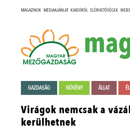
MAGAZINOK
MÉDIAAJÁNLAT
KIADÓRÓL
ELÉRHETŐSÉGEK
WEB
mag
GAZDASÁG
NÖVÉNY
ÁLLAT
É
Virágok nemcsak a vázáb
kerülhetnek