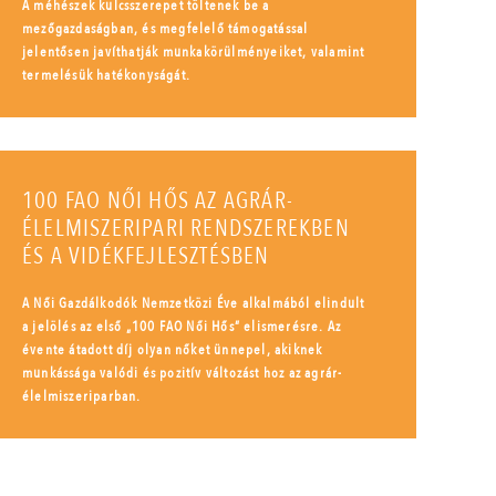
A méhészek kulcsszerepet töltenek be a
mezőgazdaságban, és megfelelő támogatással
jelentősen javíthatják munkakörülményeiket, valamint
termelésük hatékonyságát.
100 FAO NŐI HŐS AZ AGRÁR-
ÉLELMISZERIPARI RENDSZEREKBEN
ÉS A VIDÉKFEJLESZTÉSBEN
A Női Gazdálkodók Nemzetközi Éve alkalmából elindult
a jelölés az első „100 FAO Női Hős” elismerésre. Az
évente átadott díj olyan nőket ünnepel, akiknek
munkássága valódi és pozitív változást hoz az agrár-
élelmiszeriparban.