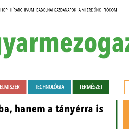
SHOP
HÍRARCHÍVUM
BÁBOLNAI GAZDANAPOK
A MI ERDŐNK
FIÓKOM
yarmezoga
LELMISZER
TECHNOLÓGIA
TERMÉSZET
a, hanem a tányérra is