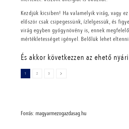
Kezdjük kicsiben! Ha valamelyik virág, vagy e
először csak csipegessünk, ízlelgessük, és figy
virág egyben gyógynövény is, ennek megfelelő
mértékletességet igényel. Belőlük lehet eltenni
És akkor következzen az ehető nyári
1
2
3
Forrás: magyarmezogazdasag.hu