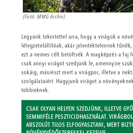
(Fotó: MMG Archív)
Legyünk tekintettel arra, hogy a virágok a növé
lélegzetelállítóak, akár jelentéktelennek tűnők,
ezt a nemes célt betöltsék. A magképzés a faj
csak annyi virágot szedjünk le, amennyire szü
sokáig, másrészt mert a virágpor, illetve a nek
szolgálataiért. Hagyjunk virágot a növényeknek
többieknek.
CSAK OLYAN HELYEN SZEDJÜNK, ILLETVE GY
SEMMIFÉLE PESZTICIDHASZNÁLAT. VIRÁGBO
ABSZOLÚT TILOS ELFOGYASZTANI, MERT BIZ
NÖVÉNYVÉDŐSZEREKKEL KEZELVE.