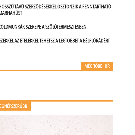
HOSSZÚ TÁVÚ SZERZŐDÉSEKKEL ÖSZTÖNZIK A FENNTARTHATÓ
MARHAHÚST
ZÖLDMUNKÁK SZEREPE A SZŐLŐTERMESZTÉSBEN
EZEKKEL AZ ÉTELEKKEL TEHETSZ A LEGTÖBBET A BÉLFLÓRÁDÉRT
MÉG TÖBB HÍR
EGNÉPSZERŰBB