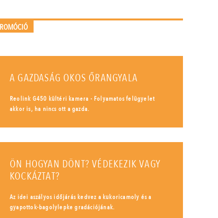
PROMÓCIÓ
A GAZDASÁG OKOS ŐRANGYALA
Reolink G450 kültéri kamera - Folyamatos felügyelet
akkor is, ha nincs ott a gazda.
ÖN HOGYAN DÖNT? VÉDEKEZIK VAGY
KOCKÁZTAT?
Az idei aszályos időjárás kedvez a kukoricamoly és a
gyapottok-bagolylepke gradációjának.