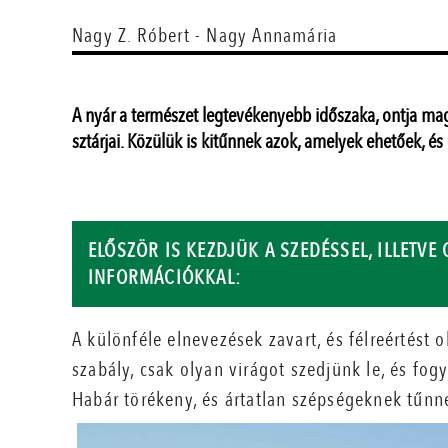
Nagy Z. Róbert - Nagy Annamária
A nyár a természet legtevékenyebb időszaka, ontja magá
sztárjai. Közülük is kitűnnek azok, amelyek ehetőek, é
ELŐSZÖR IS KEZDJÜK A SZEDÉSSEL, ILLETV
INFORMÁCIÓKKAL:
A különféle elnevezések zavart, és félreértést 
szabály, csak olyan virágot szedjünk le, és fog
Habár törékeny, és ártatlan szépségeknek tűnn