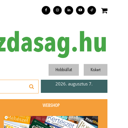
zdasag.hu
Hobbiállat
Kiskert
2026. augusztus 7.
WEBSHOP