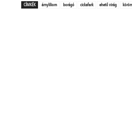
CÍMKÉK
árnyliliom
borágó
cickafark
ehető virág
köröm