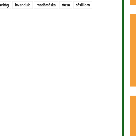
virág
levendula
madársóska
rózsa
sásliliom