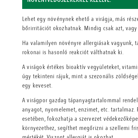
Lehet egy növénynek ehető a virágja, más rés
bőrirritációt okozhatnak. Mindig csak azt, vagy
Ha valamilyen növényre allergiásak vagyunk, t
rokonai is hasonló reakciót válthatnak ki.
A virágok értékes bioaktív vegyületeket, vita
úgy tekinteni rájuk, mint a szezonális zöldsége
egy keveset.
A virágpor gazdag tápanyagtartalommal rendel
anyagot, nyomelemet, enzimet, etc. tartalmaz. P
esetében, fokozhatja a szervezet védekezőképe
környezethez, segíthet megőrizni a szellemi fri
mértékét. Viszont allergiát is okozhat.