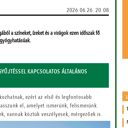
2026.06.26. 20:08
ból a színeket, ízeket és a virágok ezen időszak fő
s gyógyhatásúak.
E GYŰJTÉSSEL KAPCSOLATOS ÁLTALÁNOS
okozhatnak, ezért az első és legfontosabb
L
yasszunk el, amelyet ismerünk, felismerünk.
ek, vannak köztük veszélyesek, mérgezőek is.