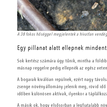
A 38 fokos hőséggel megjelentek a hívatlan vendége
Egy pillanat alatt ellepnek mindent
Sok kertész számára úgy tűnik, mintha a földi
másnap reggelre pedig ellepnék az egész vetem
A bogarak kiválóan repülnek, ezért nagy távols
zsenge növényállomány jelenik meg, rövid idő 
időben különösen aktívak, ilyenkor a táplálkozá
A másik ok, hogy elsősorban a legfiatalabb nö