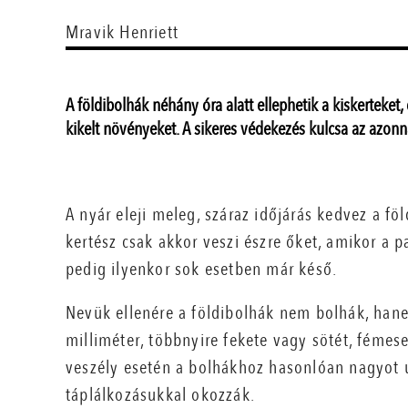
Mravik Henriett
A földibolhák néhány óra alatt ellephetik a kiskerteket, 
kikelt növényeket. A sikeres védekezés kulcsa az azon
A nyár eleji meleg, száraz időjárás kedvez a 
kertész csak akkor veszi észre őket, amikor a p
pedig ilyenkor sok esetben már késő.
Nevük ellenére a földibolhák nem bolhák, han
milliméter, többnyire fekete vagy sötét, fémes
veszély esetén a bolhákhoz hasonlóan nagyot u
táplálkozásukkal okozzák.