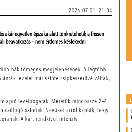
2026.07.01. 21:04
és akár egyetlen éjszaka alatt tönkretehetik a frissen
nali beavatkozás – nem érdemes késlekedni
földibolhák tömeges megjelenésének. A legtöbb
alánták levelei már szinte csipkeszerűvé váltak,
L
em apró levélbogarak. Méretük mindössze 2–4
en csillogó színűek. Nevüket arról kapták, hogy
granak. A kárt rendkívül intenzív