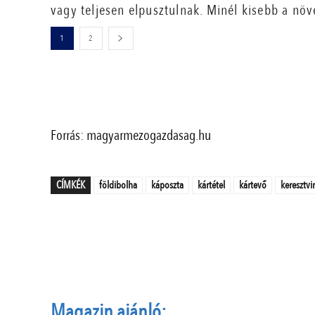
vagy teljesen elpusztulnak. Minél kisebb a nö
1
2
Forrás: magyarmezogazdasag.hu
CÍMKÉK
földibolha
káposzta
kártétel
kártevő
keresztvi
Magazin ajánló: