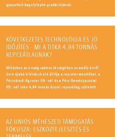
gyapottok-bagolylepke gradációjának.
KÖVETKEZETES TECHNOLÓGIA ÉS JÓ
IDŐZÍTÉS - MI A TITKA 4,84 TONNÁS
REPCEÁTLAGNAK?
Miközben az ország számos térségében az aszály évről
évre újabb kihívások elé állítja a repcetermesztőket, a
Pécsváradi Agrover Kft.-nél és a Pécs-Reménypusztai
Kft.-nél idén 4,84 tonnás üzemi repceátlag született.
AZ UNIÓS MÉHÉSZETI TÁMOGATÁS
FÓKUSZA: ESZKÖZFEJLESZTÉS ÉS