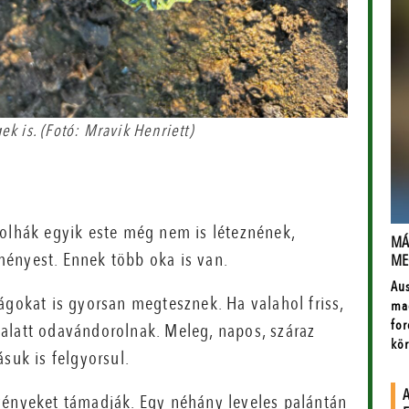
k is. (Fotó: Mravik Henriett)
bolhák egyik este még nem is léteznének,
ényest. Ennek több oka is van.
ágokat is gyorsan megtesznek. Ha valahol friss,
alatt odavándorolnak. Meleg, napos, száraz
suk is felgyorsul.
vényeket támadják. Egy néhány leveles palántán