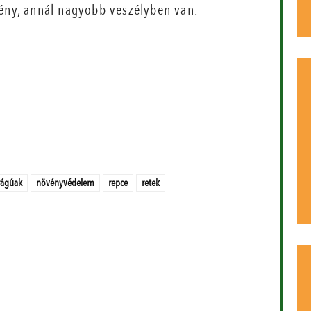
vény, annál nagyobb veszélyben van.
rágúak
növényvédelem
repce
retek