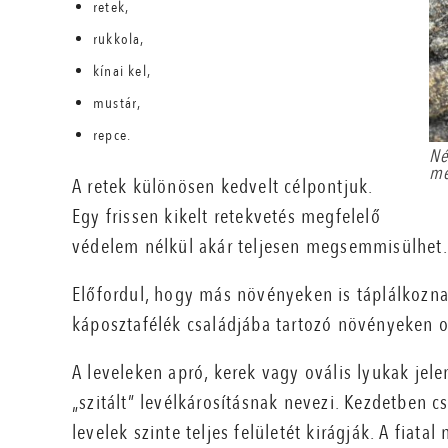
retek,
rukkola,
kínai kel,
mustár,
repce.
Né
me
A retek különösen kedvelt célpontjuk.
Egy frissen kikelt retekvetés megfelelő
védelem nélkül akár teljesen megsemmisülhet.
Előfordul, hogy más növényeken is táplálkozna
káposztafélék családjába tartozó növényeken 
A leveleken apró, kerek vagy ovális lyukak jel
„szitált” levélkárosításnak nevezi. Kezdetben 
levelek szinte teljes felületét kirágják. A fiat