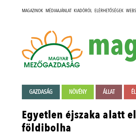
MAGAZINOK
MÉDIAAJÁNLAT
KIADÓRÓL
ELÉRHETŐSÉGEK
WEB
mag
GAZDASÁG
NÖVÉNY
ÁLLAT
É
Egyetlen éjszaka alatt e
földibolha