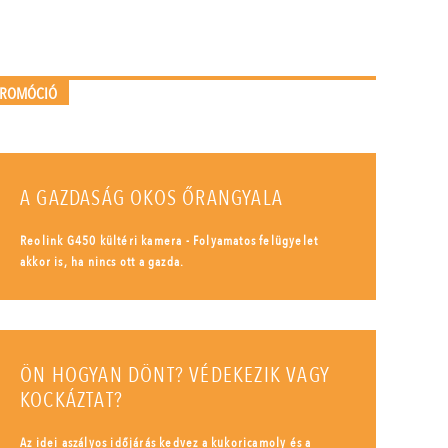
PROMÓCIÓ
A GAZDASÁG OKOS ŐRANGYALA
Reolink G450 kültéri kamera - Folyamatos felügyelet
akkor is, ha nincs ott a gazda.
ÖN HOGYAN DÖNT? VÉDEKEZIK VAGY
KOCKÁZTAT?
Az idei aszályos időjárás kedvez a kukoricamoly és a