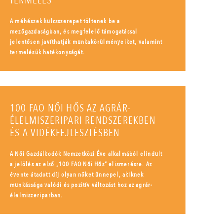
TERMELÉS
A méhészek kulcsszerepet töltenek be a
mezőgazdaságban, és megfelelő támogatással
jelentősen javíthatják munkakörülményeiket, valamint
termelésük hatékonyságát.
100 FAO NŐI HŐS AZ AGRÁR-
ÉLELMISZERIPARI RENDSZEREKBEN
ÉS A VIDÉKFEJLESZTÉSBEN
A Női Gazdálkodók Nemzetközi Éve alkalmából elindult
a jelölés az első „100 FAO Női Hős” elismerésre. Az
évente átadott díj olyan nőket ünnepel, akiknek
munkássága valódi és pozitív változást hoz az agrár-
élelmiszeriparban.