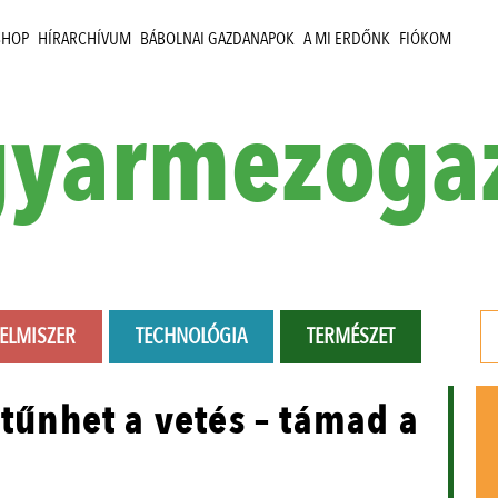
SHOP
HÍRARCHÍVUM
BÁBOLNAI GAZDANAPOK
A MI ERDŐNK
FIÓKOM
yarmezoga
LELMISZER
TECHNOLÓGIA
TERMÉSZET
ltűnhet a vetés – támad a