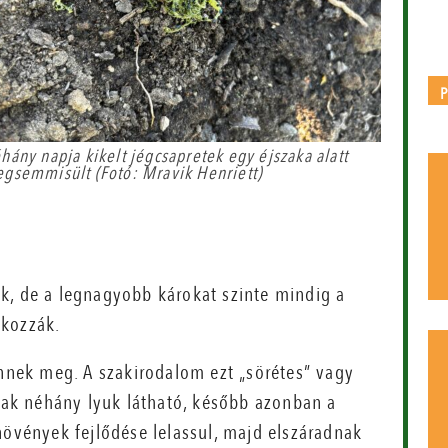
hány napja kikelt jégcsapretek egy éjszaka alatt
gsemmisült (Fotó: Mravik Henriett)
k, de a legnagyobb károkat szinte mindig a
okozzák.
ennek meg. A szakirodalom ezt „sörétes” vagy
csak néhány lyuk látható, később azonban a
al növények fejlődése lelassul, majd elszáradnak