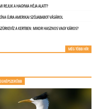
MI REJLIK A HAGYMA HÉJA ALATT?
KÍNA ÚJRA AMERIKAI SZÓJABABOT VÁSÁROL
SZÜRKEVÍZ A KERTBEN: MIKOR HASZNOS VAGY KÁROS?
MÉG TÖBB HÍR
EGNÉPSZERŰBB