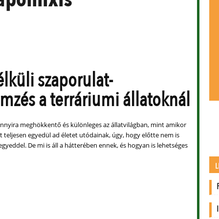
lküli szaporulat-
mzés a terráriumi állatoknál
annyira meghökkentő és különleges az állatvilágban, mint amikor
t teljesen egyedül ad életet utódainak, úgy, hogy előtte nem is
egyeddel. De mi is áll a hátterében ennek, és hogyan is lehetséges
L