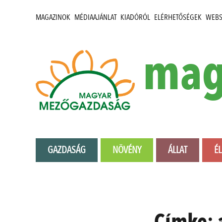
MAGAZINOK
MÉDIAAJÁNLAT
KIADÓRÓL
ELÉRHETŐSÉGEK
WEB
mag
GAZDASÁG
NÖVÉNY
ÁLLAT
É
Címke: