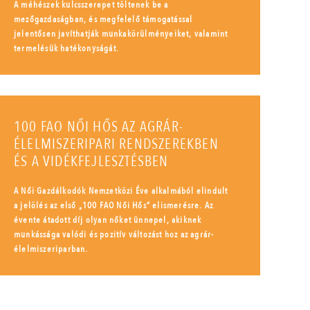
A méhészek kulcsszerepet töltenek be a
mezőgazdaságban, és megfelelő támogatással
jelentősen javíthatják munkakörülményeiket, valamint
termelésük hatékonyságát.
100 FAO NŐI HŐS AZ AGRÁR-
ÉLELMISZERIPARI RENDSZEREKBEN
ÉS A VIDÉKFEJLESZTÉSBEN
A Női Gazdálkodók Nemzetközi Éve alkalmából elindult
a jelölés az első „100 FAO Női Hős” elismerésre. Az
évente átadott díj olyan nőket ünnepel, akiknek
munkássága valódi és pozitív változást hoz az agrár-
élelmiszeriparban.