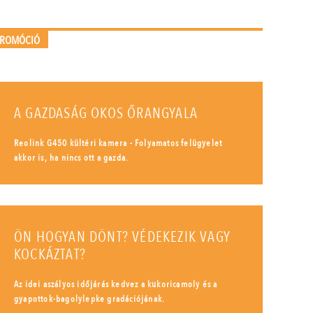
PROMÓCIÓ
A GAZDASÁG OKOS ŐRANGYALA
Reolink G450 kültéri kamera - Folyamatos felügyelet
akkor is, ha nincs ott a gazda.
ÖN HOGYAN DÖNT? VÉDEKEZIK VAGY
KOCKÁZTAT?
Az idei aszályos időjárás kedvez a kukoricamoly és a
gyapottok-bagolylepke gradációjának.