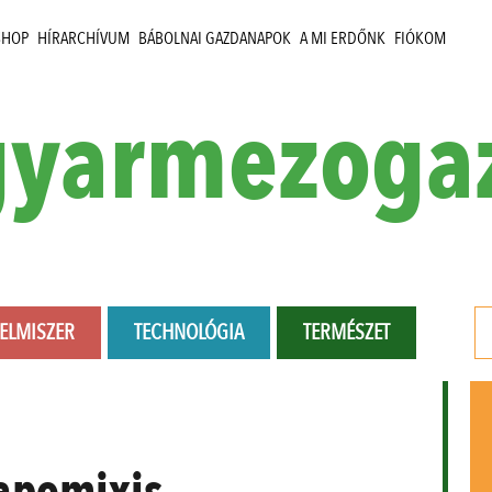
SHOP
HÍRARCHÍVUM
BÁBOLNAI GAZDANAPOK
A MI ERDŐNK
FIÓKOM
yarmezoga
LELMISZER
TECHNOLÓGIA
TERMÉSZET
apomixis