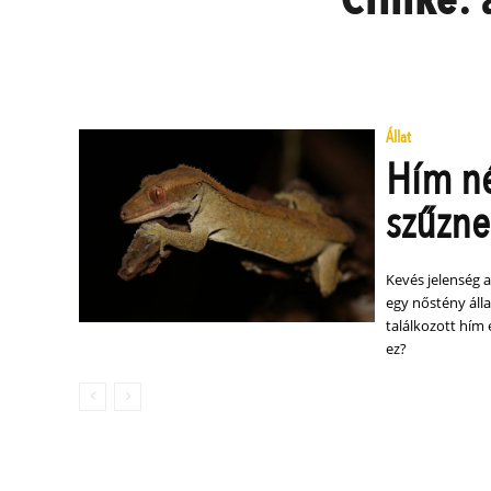
Állat
Hím né
szűzne
Kevés jelenség 
egy nőstény álla
találkozott hím 
ez?