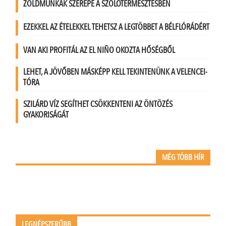
ZÖLDMUNKÁK SZEREPE A SZŐLŐTERMESZTÉSBEN
EZEKKEL AZ ÉTELEKKEL TEHETSZ A LEGTÖBBET A BÉLFLÓRÁDÉRT
VAN AKI PROFITÁL AZ EL NIÑO OKOZTA HŐSÉGBŐL
LEHET, A JÖVŐBEN MÁSKÉPP KELL TEKINTENÜNK A VELENCEI-
TÓRA
SZILÁRD VÍZ SEGÍTHET CSÖKKENTENI AZ ÖNTÖZÉS
GYAKORISÁGÁT
MÉG TÖBB HÍR
LEGNÉPSZERŰBB