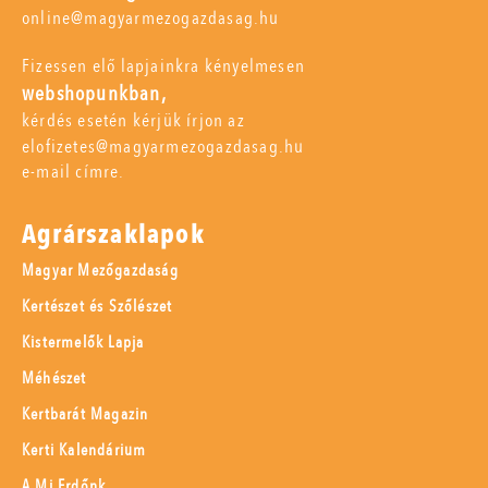
online@magyarmezogazdasag.hu
Fizessen elő lapjainkra kényelmesen
webshopunkban,
kérdés esetén kérjük írjon az
elofizetes@magyarmezogazdasag.hu
e-mail címre.
Agrárszaklapok
Magyar Mezőgazdaság
Kertészet és Szőlészet
Kistermelők Lapja
Méhészet
Kertbarát Magazin
Kerti Kalendárium
A Mi Erdőnk