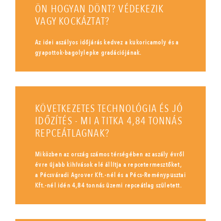
ÖN HOGYAN DÖNT? VÉDEKEZIK
VAGY KOCKÁZTAT?
Az idei aszályos időjárás kedvez a kukoricamoly és a
gyapottok-bagolylepke gradációjának.
KÖVETKEZETES TECHNOLÓGIA ÉS JÓ
IDŐZÍTÉS - MI A TITKA 4,84 TONNÁS
REPCEÁTLAGNAK?
Miközben az ország számos térségében az aszály évről
évre újabb kihívások elé állítja a repcetermesztőket,
a Pécsváradi Agrover Kft.-nél és a Pécs-Reménypusztai
Kft.-nél idén 4,84 tonnás üzemi repceátlag született.