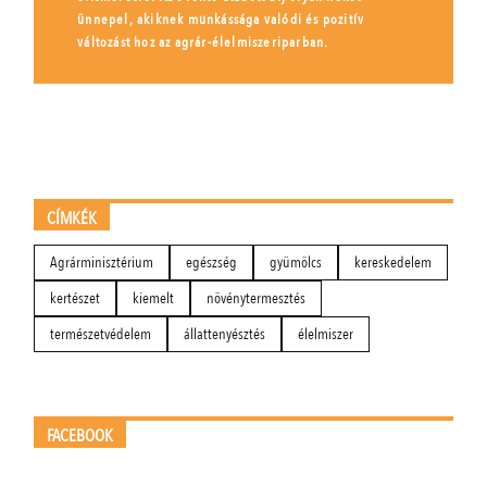
ünnepel, akiknek munkássága valódi és pozitív
változást hoz az agrár-élelmiszeriparban.
CÍMKÉK
Agrárminisztérium
egészség
gyümölcs
kereskedelem
kertészet
kiemelt
növénytermesztés
természetvédelem
állattenyésztés
élelmiszer
FACEBOOK