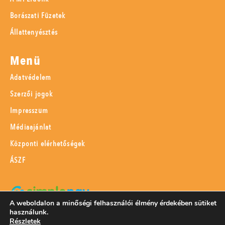
Borászati Füzetek
Állattenyésztés
Menü
Adatvédelem
Szerzői jogok
Impresszum
Médiaajánlat
Központi elérhetőségek
ÁSZF
A weboldalon a minőségi felhasználói élmény érdekében sütiket
használunk.
SimplePay adattovábbítási nyilatkozat
Részletek