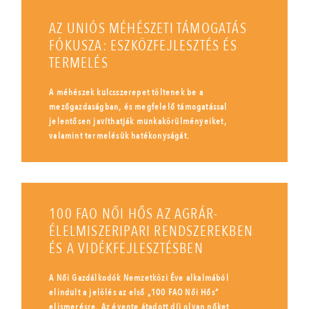
AZ UNIÓS MÉHÉSZETI TÁMOGATÁS
FÓKUSZA: ESZKÖZFEJLESZTÉS ÉS
TERMELÉS
A méhészek kulcsszerepet töltenek be a
mezőgazdaságban, és megfelelő támogatással
jelentősen javíthatják munkakörülményeiket,
valamint termelésük hatékonyságát.
100 FAO NŐI HŐS AZ AGRÁR-
ÉLELMISZERIPARI RENDSZEREKBEN
ÉS A VIDÉKFEJLESZTÉSBEN
A Női Gazdálkodók Nemzetközi Éve alkalmából
elindult a jelölés az első „100 FAO Női Hős”
elismerésre. Az évente átadott díj olyan nőket