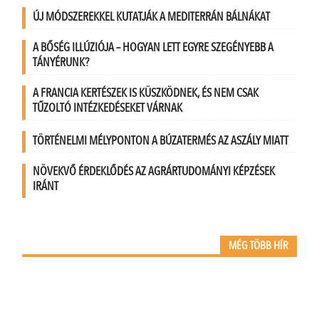
ÚJ MÓDSZEREKKEL KUTATJÁK A MEDITERRÁN BÁLNÁKAT
A BŐSÉG ILLÚZIÓJA – HOGYAN LETT EGYRE SZEGÉNYEBB A
TÁNYÉRUNK?
A FRANCIA KERTÉSZEK IS KÜSZKÖDNEK, ÉS NEM CSAK
TŰZOLTÓ INTÉZKEDÉSEKET VÁRNAK
TÖRTÉNELMI MÉLYPONTON A BÚZATERMÉS AZ ASZÁLY MIATT
NÖVEKVŐ ÉRDEKLŐDÉS AZ AGRÁRTUDOMÁNYI KÉPZÉSEK
IRÁNT
MÉG TÖBB HÍR