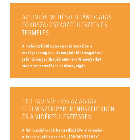
AZ UNIÓS MÉHÉSZETI TÁMOGATÁS
FÓKUSZA: ESZKÖZFEJLESZTÉS ÉS
TERMELÉS
A méhészek kulcsszerepet töltenek be a
mezőgazdaságban, és megfelelő támogatással
jelentősen javíthatják munkakörülményeiket,
valamint termelésük hatékonyságát.
100 FAO NŐI HŐS AZ AGRÁR-
ÉLELMISZERIPARI RENDSZEREKBEN
ÉS A VIDÉKFEJLESZTÉSBEN
A Női Gazdálkodók Nemzetközi Éve alkalmából
elindult a jelölés az első „100 FAO Női Hős”