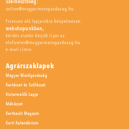
Szerkesztőség:
online@magyarmezogazdasag.hu
Fizessen elő lapjainkra kényelmesen
webshopunkban,
kérdés esetén kérjük írjon az
elofizetes@magyarmezogazdasag.hu
e-mail címre.
Agrárszaklapok
Magyar Mezőgazdaság
Kertészet és Szőlészet
Kistermelők Lapja
Méhészet
Kertbarát Magazin
Kerti Kalendárium