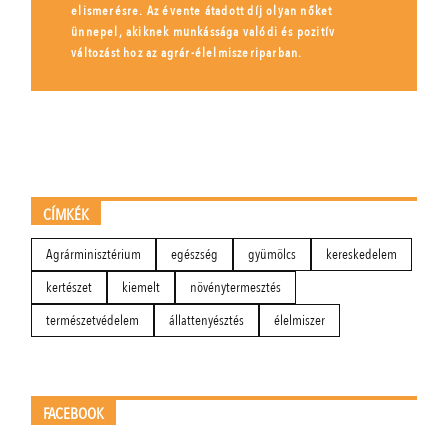
elismerésre. Az évente átadott díj olyan nőket
ünnepel, akiknek munkássága valódi és pozitív
változást hoz az agrár-élelmiszeriparban.
CÍMKÉK
Agrárminisztérium
egészség
gyümölcs
kereskedelem
kertészet
kiemelt
növénytermesztés
természetvédelem
állattenyésztés
élelmiszer
FACEBOOK