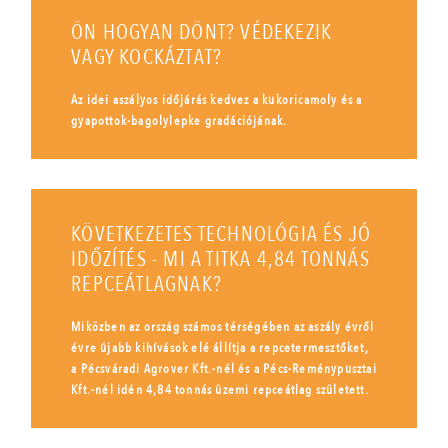
ÖN HOGYAN DÖNT? VÉDEKEZIK
VAGY KOCKÁZTAT?
Az idei aszályos időjárás kedvez a kukoricamoly és a
gyapottok-bagolylepke gradációjának.
KÖVETKEZETES TECHNOLÓGIA ÉS JÓ
IDŐZÍTÉS - MI A TITKA 4,84 TONNÁS
REPCEÁTLAGNAK?
Miközben az ország számos térségében az aszály évről
évre újabb kihívások elé állítja a repcetermesztőket,
a Pécsváradi Agrover Kft.-nél és a Pécs-Reménypusztai
Kft.-nél idén 4,84 tonnás üzemi repceátlag született.