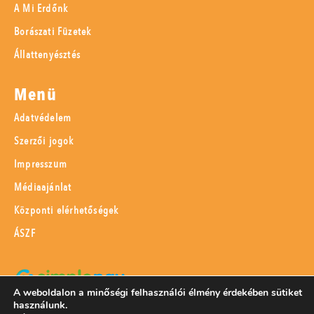
A Mi Erdőnk
Borászati Füzetek
Állattenyésztés
Menü
Adatvédelem
Szerzői jogok
Impresszum
Médiaajánlat
Központi elérhetőségek
ÁSZF
A weboldalon a minőségi felhasználói élmény érdekében sütiket
használunk.
SimplePay adattovábbítási nyilatkozat