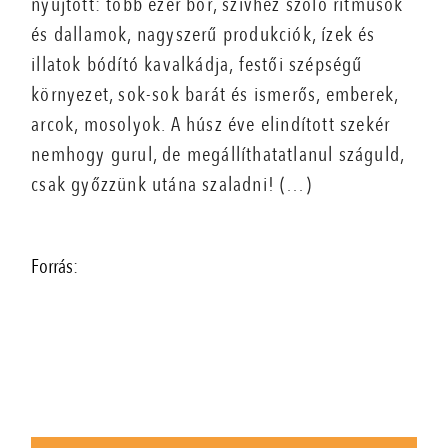
nyújtott: több ezer bor, szívhez szóló ritmusok
és dallamok, nagyszerű produkciók, ízek és
illatok bódító kavalkádja, festői szépségű
környezet, sok-sok barát és ismerős, emberek,
arcok, mosolyok. A húsz éve elindított szekér
nemhogy gurul, de megállíthatatlanul száguld,
csak győzzünk utána szaladni! (…)
Forrás: