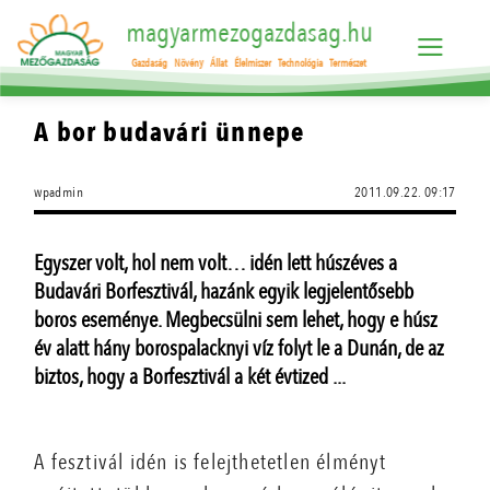
magyarmezogazdasag.hu
Gazdaság
Növény
Állat
Élelmiszer
Technológia
Természet
A bor budavári ünnepe
wpadmin
2011.09.22. 09:17
Egyszer volt, hol nem volt… idén lett húszéves a
Budavári Borfesztivál, hazánk egyik legjelentősebb
boros eseménye. Megbecsülni sem lehet, hogy e húsz
év alatt hány borospalacknyi víz folyt le a Dunán, de az
biztos, hogy a Borfesztivál a két évtized ...
A fesztivál idén is felejthetetlen élményt