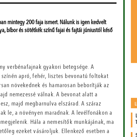
ban mintegy 200 faja ismert. Nálunk is igen kedvelt
ya, bíbor és sötétkék színű fajai és fajtái júniustól késő
ny verbénafajnak gyakori betegsége. A
színén apró, fehér, lisztes bevonatú foltokat
rsan növekednek és hamarosan beborítják az
majd nemezessé válnak. A bevonat alatt a
lesz, majd megbarnulva elszárad. A száraz
L
nak le, a növényen maradnak. A levélfonákon a
s megjelenik. Hála a nemesítők munkájának, ma
hetőleg ezeket vásároljuk. Ellenkező esetben a