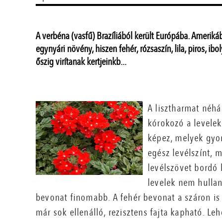
A verbéna (vasfű) Brazíliából került Európába. Ameriká
egynyári növény, hiszen fehér, rózsaszín, lila, piros, ibol
őszig virítanak kertjeinkb...
A lisztharmat néhá
kórokozó a levelek 
képez, melyek gyo
egész levélszínt, 
levélszövet bordó 
levelek nem hulla
bevonat finomabb. A fehér bevonat a száron i
már sok ellenálló, rezisztens fajta kapható. Le