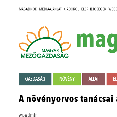
MAGAZINOK
MÉDIAAJÁNLAT
KIADÓRÓL
ELÉRHETŐSÉGEK
WEB
mag
GAZDASÁG
NÖVÉNY
ÁLLAT
É
A növényorvos tanácsai 
wpadmin