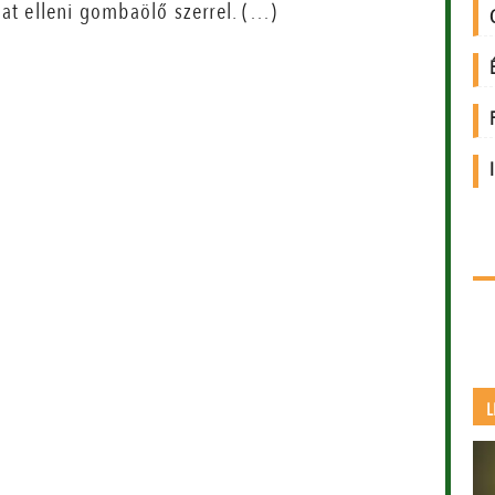
at elleni gombaölő szerrel. (…)
L