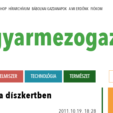
SHOP
HÍRARCHÍVUM
BÁBOLNAI GAZDANAPOK
A MI ERDŐNK
FIÓKOM
yarmezoga
LELMISZER
TECHNOLÓGIA
TERMÉSZET
a díszkertben
2011.10.19. 18:28