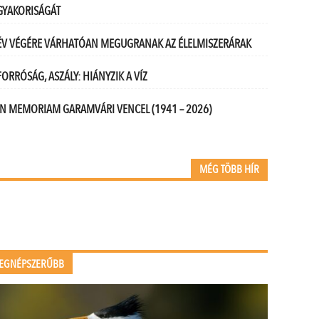
GYAKORISÁGÁT
ÉV VÉGÉRE VÁRHATÓAN MEGUGRANAK AZ ÉLELMISZERÁRAK
FORRÓSÁG, ASZÁLY: HIÁNYZIK A VÍZ
IN MEMORIAM GARAMVÁRI VENCEL (1941 – 2026)
MÉG TÖBB HÍR
EGNÉPSZERŰBB