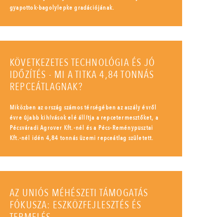
gyapottok-bagolylepke gradációjának.
KÖVETKEZETES TECHNOLÓGIA ÉS JÓ
IDŐZÍTÉS - MI A TITKA 4,84 TONNÁS
REPCEÁTLAGNAK?
Miközben az ország számos térségében az aszály évről
évre újabb kihívások elé állítja a repcetermesztőket, a
Pécsváradi Agrover Kft.-nél és a Pécs-Reménypusztai
Kft.-nél idén 4,84 tonnás üzemi repceátlag született.
AZ UNIÓS MÉHÉSZETI TÁMOGATÁS
FÓKUSZA: ESZKÖZFEJLESZTÉS ÉS