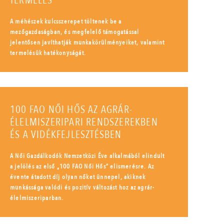
TERMELÉS
A méhészek kulcsszerepet töltenek be a
mezőgazdaságban, és megfelelő támogatással
jelentősen javíthatják munkakörülményeiket, valamint
termelésük hatékonyságát.
100 FAO NŐI HŐS AZ AGRÁR-
ÉLELMISZERIPARI RENDSZEREKBEN
ÉS A VIDÉKFEJLESZTÉSBEN
A Női Gazdálkodók Nemzetközi Éve alkalmából elindult
a jelölés az első „100 FAO Női Hős” elismerésre. Az
évente átadott díj olyan nőket ünnepel, akiknek
munkássága valódi és pozitív változást hoz az agrár-
élelmiszeriparban.