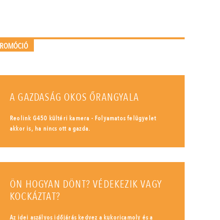
PROMÓCIÓ
A GAZDASÁG OKOS ŐRANGYALA
Reolink G450 kültéri kamera - Folyamatos felügyelet
akkor is, ha nincs ott a gazda.
ÖN HOGYAN DÖNT? VÉDEKEZIK VAGY
KOCKÁZTAT?
Az idei aszályos időjárás kedvez a kukoricamoly és a