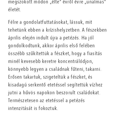
megszokott módon „élte” évről évre „unalmas”
életét.
Félre a gondolatfuttatásokat, lássuk, mit
tehetünk ebben a krízishelyzetben. A fészekben
április elején indult újra a petézés. Ha jól
gondolkodtunk, akkor április első felében
összébb szűkítettük a fészket, hogy a fiasítás
minél kevesebb keretre koncentrálódjon,
könnyebb legyen a családnak fűteni, takarni.
Erősen takartuk, szigeteltük a fészket, és
kisadagú serkentő etetéssel segítettük vízhez
jutni a hűvös napokon beszorult családokat.
Természetesen az etetéssel a petézés
intenzitását is fokoztuk.