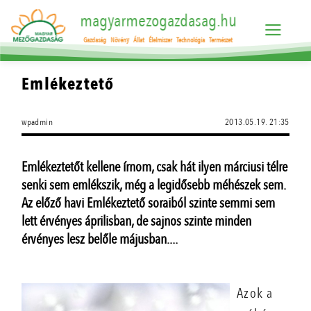
magyarmezogazdasag.hu
Gazdaság
Növény
Állat
Élelmiszer
Technológia
Természet
Emlékeztető
wpadmin
2013.05.19. 21:35
Emlékeztetőt kellene írnom, csak hát ilyen márciusi télre
senki sem emlékszik, még a legidősebb méhészek sem.
Az előző havi Emlékeztető soraiból szinte semmi sem
lett érvényes áprilisban, de sajnos szinte minden
érvényes lesz belőle májusban....
Azok a