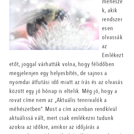
méhésze
k, akik
rendszer
esen
olvassák
az
Emlékezt
etőt, joggal várhatták volna, hogy félidőben
megjelenjen egy helyesbítés, de sajnos a
nyomdai átfutási idő miatt az írás és az olvasás
között egy jó hónap is eltelik. Még jó, hogy a
rovat címe nem az „Aktuális tennivalók a
méhészetben”. Most a cím azonban rendkívül
aktuálissá vált, mert csak emlékezni tudunk
azokra az időkre, amikor az időjárás a