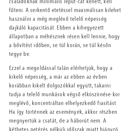
családoknak minimális léput-cát kellett, kell
fűteni. A serkentő etetéssel maximálisan kilehet
használni a még meglévő telelő népesség
dajkáló kapacitását. Ebben a kihegyezett
állapotban a méhésznek résen kell lennie, hogy
a bővítést időben, se túl korán, se túl későn
tegye be.
Ezzel a megoldással talán elérhetjük, hogy a
kikelő népesség, a már az ebben az évben
korábban kikelt dolgozókkal együtt, takarni
tudja a telelő munkások végső elköszönése-kor
meglévő, koncentráltan elhelyezkedő fiasítást.
Ha így történnek az események, akkor részben
megnyertük a csatát, de a háborút nem. A
kéthetes petézés nélküli időszak miatt hiányzó