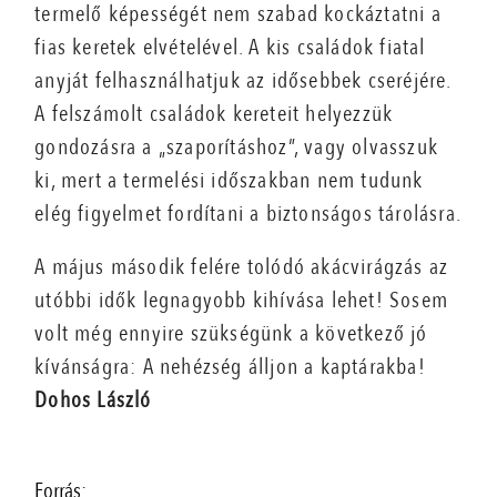
termelő képességét nem szabad kockáztatni a
fias keretek elvételével. A kis családok fiatal
anyját felhasználhatjuk az idősebbek cseréjére.
A felszámolt családok kereteit helyezzük
gondozásra a „szaporításhoz”, vagy olvasszuk
ki, mert a termelési időszakban nem tudunk
elég figyelmet fordítani a biztonságos tárolásra.
A május második felére tolódó akácvirágzás az
utóbbi idők legnagyobb kihívása lehet! Sosem
volt még ennyire szükségünk a következő jó
kívánságra: A nehézség álljon a kaptárakba!
Dohos László
Forrás: