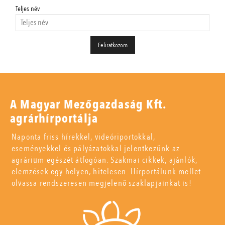
Teljes név
A Magyar Mezőgazdaság Kft.
agrárhírportálja
Naponta friss hírekkel, videóriportokkal,
eseményekkel és pályázatokkal jelentkezünk az
agrárium egészét átfogóan. Szakmai cikkek, ajánlók,
elemzések egy helyen, hitelesen. Hírportálunk mellet
olvassa rendszeresen megjelenő szaklapjainkat is!