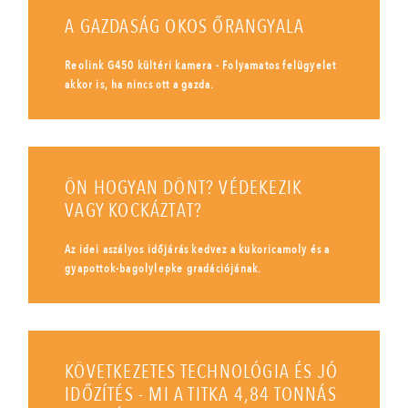
A GAZDASÁG OKOS ŐRANGYALA
Reolink G450 kültéri kamera - Folyamatos felügyelet
akkor is, ha nincs ott a gazda.
ÖN HOGYAN DÖNT? VÉDEKEZIK
VAGY KOCKÁZTAT?
Az idei aszályos időjárás kedvez a kukoricamoly és a
gyapottok-bagolylepke gradációjának.
KÖVETKEZETES TECHNOLÓGIA ÉS JÓ
IDŐZÍTÉS - MI A TITKA 4,84 TONNÁS