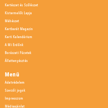
Kertészet és Szőlészet
Kistermelők Lapja
Méhészet
Kertbarát Magazin
Kerti Kalendárium
A Mi Erdőnk
Borászati Füzetek
Állattenyésztés
Menü
Adatvédelem
Szerzői jogok
Impresszum
Médiaajánlat