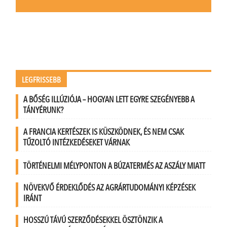
LEGFRISSEBB
A BŐSÉG ILLÚZIÓJA – HOGYAN LETT EGYRE SZEGÉNYEBB A
TÁNYÉRUNK?
A FRANCIA KERTÉSZEK IS KÜSZKÖDNEK, ÉS NEM CSAK
TŰZOLTÓ INTÉZKEDÉSEKET VÁRNAK
TÖRTÉNELMI MÉLYPONTON A BÚZATERMÉS AZ ASZÁLY MIATT
NÖVEKVŐ ÉRDEKLŐDÉS AZ AGRÁRTUDOMÁNYI KÉPZÉSEK
IRÁNT
HOSSZÚ TÁVÚ SZERZŐDÉSEKKEL ÖSZTÖNZIK A