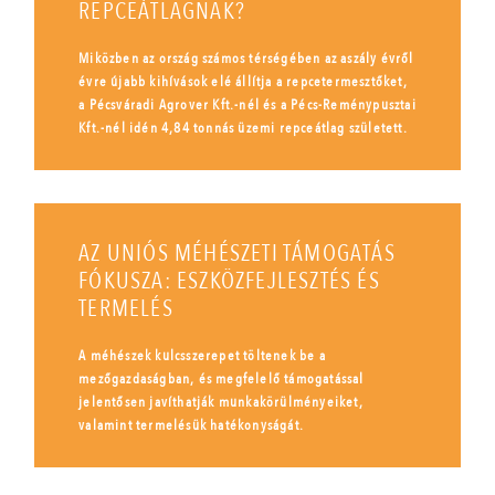
REPCEÁTLAGNAK?
Miközben az ország számos térségében az aszály évről
évre újabb kihívások elé állítja a repcetermesztőket,
a Pécsváradi Agrover Kft.-nél és a Pécs-Reménypusztai
Kft.-nél idén 4,84 tonnás üzemi repceátlag született.
AZ UNIÓS MÉHÉSZETI TÁMOGATÁS
FÓKUSZA: ESZKÖZFEJLESZTÉS ÉS
TERMELÉS
A méhészek kulcsszerepet töltenek be a
mezőgazdaságban, és megfelelő támogatással
jelentősen javíthatják munkakörülményeiket,
valamint termelésük hatékonyságát.