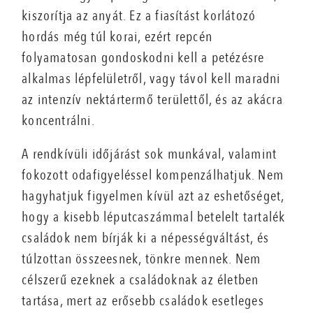
kiszorítja az anyát. Ez a fiasítást korlátozó
hordás még túl korai, ezért repcén
folyamatosan gondoskodni kell a petézésre
alkalmas lépfelületről, vagy távol kell maradni
az intenzív nektártermő területtől, és az akácra
koncentrálni.
A rendkívüli időjárást sok munkával, valamint
fokozott odafigyeléssel kompenzálhatjuk. Nem
hagyhatjuk figyelmen kívül azt az eshetőséget,
hogy a kisebb léputcaszámmal betelelt tartalék
családok nem bírják ki a népességváltást, és
túlzottan összeesnek, tönkre mennek. Nem
célszerű ezeknek a családoknak az életben
tartása, mert az erősebb családok esetleges