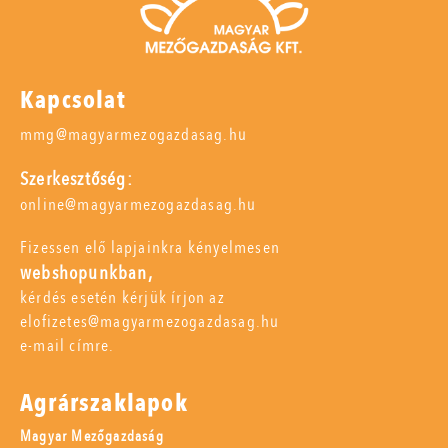
Kapcsolat
mmg@magyarmezogazdasag.hu
Szerkesztőség:
online@magyarmezogazdasag.hu
Fizessen elő lapjainkra kényelmesen
webshopunkban,
kérdés esetén kérjük írjon az
elofizetes@magyarmezogazdasag.hu
e-mail címre.
Agrárszaklapok
Magyar Mezőgazdaság