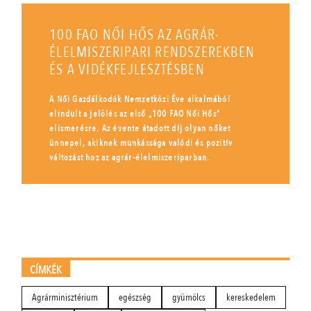
100 FAO NŐI HŐS AZ AGRÁR-
ÉLELMISZERIPARI RENDSZEREKBEN
ÉS A VIDÉKFEJLESZTÉSBEN
A Női Gazdálkodók Nemzetközi Éve alkalmából
elindult a jelölés az első „100 FAO Női Hős”
elismerésre. Az évente átadott díj olyan nőket
ünnepel, akiknek munkássága valódi és pozitív
változást hoz az agrár-élelmiszeriparban.
CÍMKÉK
Agrárminisztérium
egészség
gyümölcs
kereskedelem