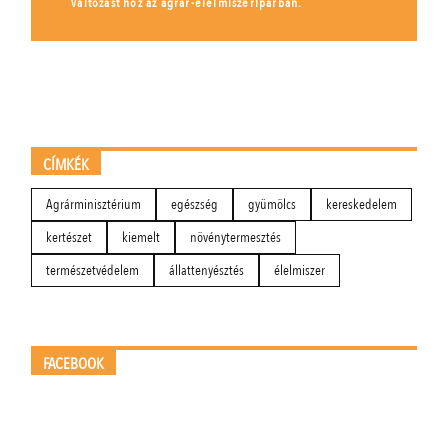
változást hoz az agrár-élelmiszeriparban.
CÍMKÉK
Agrárminisztérium
egészség
gyümölcs
kereskedelem
kertészet
kiemelt
növénytermesztés
természetvédelem
állattenyésztés
élelmiszer
FACEBOOK