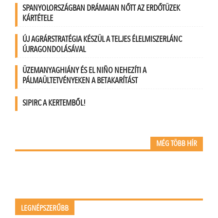
SPANYOLORSZÁGBAN DRÁMAIAN NŐTT AZ ERDŐTÜZEK
KÁRTÉTELE
ÚJ AGRÁRSTRATÉGIA KÉSZÜL A TELJES ÉLELMISZERLÁNC
ÚJRAGONDOLÁSÁVAL
ÜZEMANYAGHIÁNY ÉS EL NIÑO NEHEZÍTI A
PÁLMAÜLTETVÉNYEKEN A BETAKARÍTÁST
SIPIRC A KERTEMBŐL!
MÉG TÖBB HÍR
LEGNÉPSZERŰBB