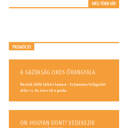
MÉG TÖBB HÍR
PROMÓCIÓ
A GAZDASÁG OKOS ŐRANGYALA
Reolink G450 kültéri kamera - Folyamatos felügyelet
akkor is, ha nincs ott a gazda.
ÖN HOGYAN DÖNT? VÉDEKEZIK