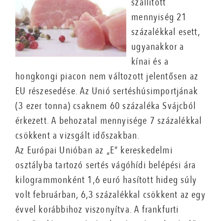
szállított
mennyiség 21
százalékkal esett,
ugyanakkor a
kínai és a
hongkongi piacon nem változott jelentősen az
EU részesedése. Az Unió sertéshúsimportjának
(3 ezer tonna) csaknem 60 százaléka Svájcból
érkezett. A behozatal mennyisége 7 százalékkal
csökkent a vizsgált időszakban.
Az Európai Unióban az „E” kereskedelmi
osztályba tartozó sertés vágóhídi belépési ára
kilogrammonként 1,6 euró hasított hideg súly
volt februárban, 6,3 százalékkal csökkent az egy
évvel korábbihoz viszonyítva. A frankfurti