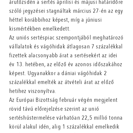
árutőzsdén a sertés áprilisi és májusi határidőre
szóló jegyzései stagnáltak március 27-én az egy
héttel korábbihoz képest, míg a júniusi
kismértékben emelkedett.
Az uniós sertéspiac szempontjából meghatározó
vállalatok és vágóhidak átlagosan 7 százalékkal
fizettek alacsonyabb árat a sertésekért az idei
év 13. hetében, az előző év azonos időszakához
képest. Ugyanakkor a dániai vágóhidak 2
százalékkal emelték az átvételi árat az előző
hetihez viszonyítva.
Az Európai Bizottság február végén megjelent
rövid távú előrejelzése szerint az unió
sertéshústermelése várhatóan 22,5 millió tonna
körül alakul idén, alig 1 százalékkal emelkedik