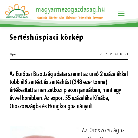
magyarmezogazdasag.hu
Gazdaság
Növény
Állat
Élelmiszer
Technológia
Természet
Sertéshúspiaci körkép
wpadmin
2014.04.08. 10:31
Az Európai Bizottság adatai szerint az unió 2 százalékkal
több élő sertést és sertéshúst (248 ezer tonna)
értékesített a nemzetközi piacon januárban, mint egy
évvel korábban. Az export 55 százaléka Kínába,
Oroszországba és Hongkongba irányult....
Az Oroszországba