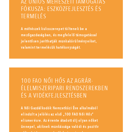
AZ UNIÓS MÉHÉSZETI TÁMOGATÁS
FÓKUSZA: ESZKÖZFEJLESZTÉS ÉS
TERMELÉS
A méhészek kulcsszerepet töltenek be a
mezőgazdaságban, és megfelelő támogatással
jelentősen javíthatják munkakörülményeiket,
valamint termelésük hatékonyságát.
100 FAO NŐI HŐS AZ AGRÁR-
ÉLELMISZERIPARI RENDSZEREKBEN
ÉS A VIDÉKFEJLESZTÉSBEN
A Női Gazdálkodók Nemzetközi Éve alkalmából
elindult a jelölés az első „100 FAO Női Hős”
elismerésre. Az évente átadott díj olyan nőket
ünnepel, akiknek munkássága valódi és pozitív