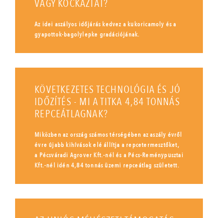
VAGY KOCKÁZTAT?
Az idei aszályos időjárás kedvez a kukoricamoly és a
gyapottok-bagolylepke gradációjának.
KÖVETKEZETES TECHNOLÓGIA ÉS JÓ
IDŐZÍTÉS - MI A TITKA 4,84 TONNÁS
REPCEÁTLAGNAK?
Miközben az ország számos térségében az aszály évről
évre újabb kihívások elé állítja a repcetermesztőket,
a Pécsváradi Agrover Kft.-nél és a Pécs-Reménypusztai
Kft.-nél idén 4,84 tonnás üzemi repceátlag született.