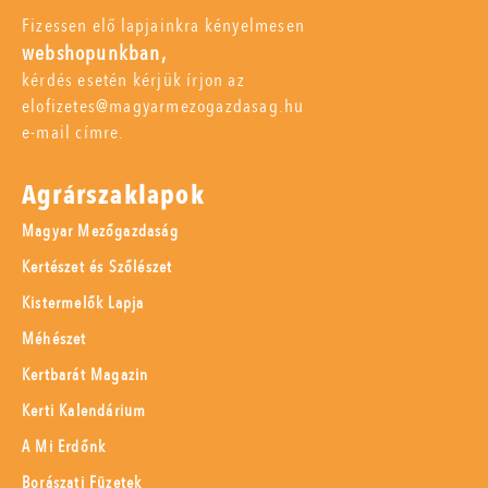
Fizessen elő lapjainkra kényelmesen
webshopunkban,
kérdés esetén kérjük írjon az
elofizetes@magyarmezogazdasag.hu
e-mail címre.
Agrárszaklapok
Magyar Mezőgazdaság
Kertészet és Szőlészet
Kistermelők Lapja
Méhészet
Kertbarát Magazin
Kerti Kalendárium
A Mi Erdőnk
Borászati Füzetek