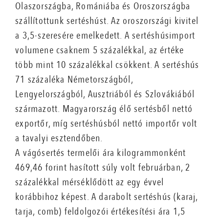
Olaszországba, Romániába és Oroszországba
szállítottunk sertéshúst. Az oroszországi kivitel
a 3,5-szeresére emelkedett. A sertéshúsimport
volumene csaknem 5 százalékkal, az értéke
több mint 10 százalékkal csökkent. A sertéshús
71 százaléka Németországból,
Lengyelországból, Ausztriából és Szlovákiából
származott. Magyarország élő sertésből nettó
exportőr, míg sertéshúsból nettó importőr volt
a tavalyi esztendőben.
A vágósertés termelői ára kilogrammonként
469,46 forint hasított súly volt februárban, 2
százalékkal mérséklődött az egy évvel
korábbihoz képest. A darabolt sertéshús (karaj,
tarja, comb) feldolgozói értékesítési ára 1,5