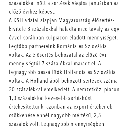
százalékkal nőtt a sertések vágása januárban az
előző évihez képest.
A KSH adatai alapján Magyarország élősertés-
kivitele 8 százalékkal haladta meg tavaly az egy
évvel korábban külpiacon eladott mennyiséget.
Legfőbb partnereink Románia és Szlovákia
voltak. Az élősertés-behozatal az előző évi
mennyiségtől 7 százalékkal maradt el. A
legnagyobb beszállítók Hollandia és Szlovákia
voltak. A Hollandiából behozott sertések száma
30 százalékkal emelkedett. A nemzetközi piacon
1,3 százalékkal kevesebb sertéshúst
értékesítettünk, azonban az export értékének
csökkenése ennél nagyobb mértékű, 2,5
százalék volt. Legnagyobb mennyiségben