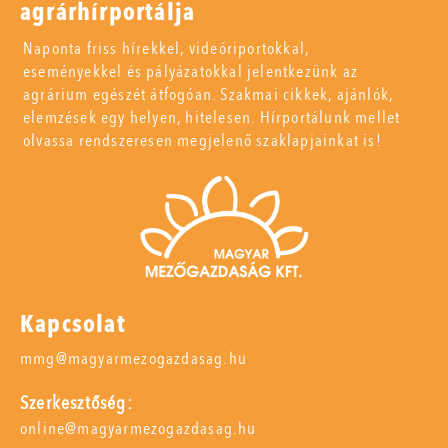
agrárhírportálja
Naponta friss hírekkel, videóriportokkal,
eseményekkel és pályázatokkal jelentkezünk az
agrárium egészét átfogóan. Szakmai cikkek, ajánlók,
elemzések egy helyen, hitelesen. Hírportálunk mellet
olvassa rendszeresen megjelenő szaklapjainkat is!
Kapcsolat
mmg@magyarmezogazdasag.hu
Szerkesztőség:
online@magyarmezogazdasag.hu