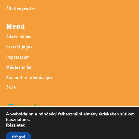
Állattenyésztés
Menü
Adatvédelem
Szerzői jogok
Impresszum
Médiaajánlat
Központi elérhetőségek
ÁSZF
A weboldalon a minőségi felhasználói élmény érdekében sütiket
használunk.
SimplePay adattovábbítási nyilatkozat
Részletek
Elfogad