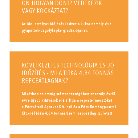
ÖN HOGYAN DÖNT? VÉDEKEZIK
VAGY KOCKÁZTAT?
Az idei aszályos időjárás kedvez a kukoricamoly és a
gyapottok-bagolylepke gradációjának.
KÖVETKEZETES TECHNOLÓGIA ÉS JÓ
IDŐZÍTÉS - MI A TITKA 4,84 TONNÁS
REPCEÁTLAGNAK?
Miközben az ország számos térségében az aszály évről
évre újabb kihívások elé állítja a repcetermesztőket,
a Pécsváradi Agrover Kft.-nél és a Pécs-Reménypusztai
Kft.-nél idén 4,84 tonnás üzemi repceátlag született.