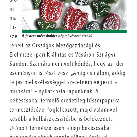
m
ma
l is
sze
repelt az Országos Mezőgazdasági és
Élelmiszeripari Kiállítás és Vásáron Szilágyi
Sándor. Számára nem volt kérdés, hogy az idei
eseményen is részt vesz. „Amíg csinálom, addig
teljes mellszélességgel szeretném végezni a
munkám” – nyilatkozta lapunknak. A
békéscsabai termelő eredetileg fűszerpaprika
termesztésével foglalkozott, majd valamivel
később a kolbászkészítésbe is belekezdett.
Utóbbit természetesen a régi békéscsabai