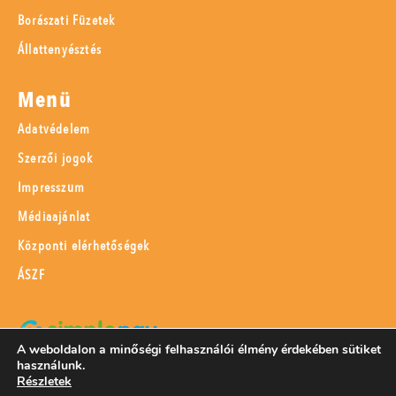
Borászati Füzetek
Állattenyésztés
Menü
Adatvédelem
Szerzői jogok
Impresszum
Médiaajánlat
Központi elérhetőségek
ÁSZF
A weboldalon a minőségi felhasználói élmény érdekében sütiket
használunk.
SimplePay adattovábbítási nyilatkozat
Részletek