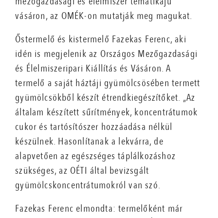
mezőgazdasági és élelmiszer tematikájú
vásáron, az OMÉK-on mutatják meg magukat.
Őstermelő és kistermelő Fazekas Ferenc, aki
idén is megjelenik az Országos Mezőgazdasági
és Élelmiszeripari Kiállítás és Vásáron. A
termelő a saját háztáji gyümölcsösében termett
gyümölcsökből készít étrendkiegészítőket. „Az
általam készített sűrítmények, koncentrátumok
cukor és tartósítószer hozzáadása nélkül
készülnek. Hasonlítanak a lekvárra, de
alapvetően az egészséges táplálkozáshoz
szükséges, az OÉTI által bevizsgált
gyümölcskoncentrátumokról van szó.
Fazekas Ferenc elmondta: termelőként már