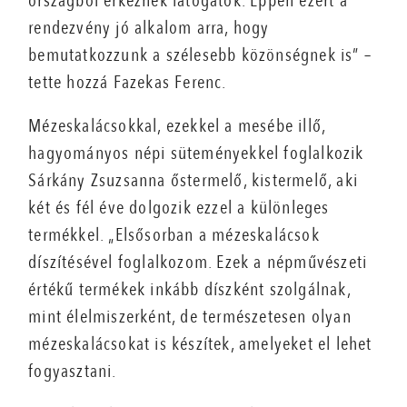
országból érkeznek látogatók. Éppen ezért a
rendezvény jó alkalom arra, hogy
bemutatkozzunk a szélesebb közönségnek is” –
tette hozzá Fazekas Ferenc.
Mézeskalácsokkal, ezekkel a mesébe illő,
hagyományos népi süteményekkel foglalkozik
Sárkány Zsuzsanna őstermelő, kistermelő, aki
két és fél éve dolgozik ezzel a különleges
termékkel. „Elsősorban a mézeskalácsok
díszítésével foglalkozom. Ezek a népművészeti
értékű termékek inkább díszként szolgálnak,
mint élelmiszerként, de természetesen olyan
mézeskalácsokat is készítek, amelyeket el lehet
fogyasztani.