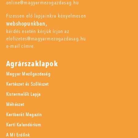
online@magyarmezogazdasag.hu
Fizessen elő lapjainkra kényelmesen
webshopunkban,
kérdés esetén kérjük írjon az
elofizetes@magyarmezogazdasag.hu
e-mail címre.
Agrárszaklapok
Magyar Mezőgazdaság
Kertészet és Szőlészet
Kistermelők Lapja
Méhészet
Kertbarát Magazin
Kerti Kalendárium
A Mi Erdőnk