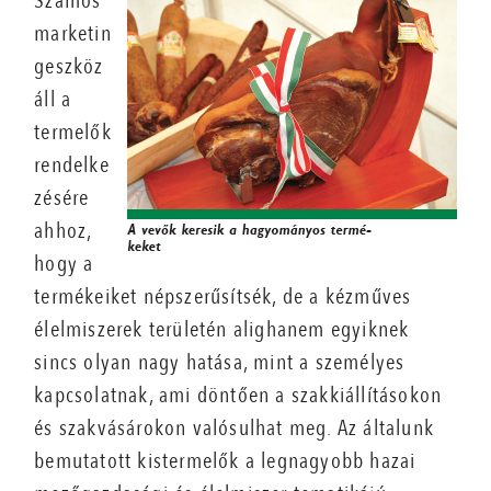
Számos
marketin
geszköz
áll a
termelők
rendelke
zésére
ahhoz,
hogy a
termékeiket népszerűsítsék, de a kézműves
élelmiszerek területén alighanem egyiknek
sincs olyan nagy hatása, mint a személyes
kapcsolatnak, ami döntően a szakkiállításokon
és szakvásárokon valósulhat meg. Az általunk
bemutatott kistermelők a legnagyobb hazai