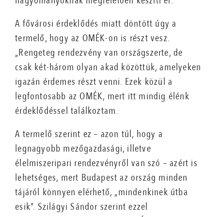
hagyományoknak megfelelően készíti el.
A fővárosi érdeklődés miatt döntött úgy a
termelő, hogy az OMÉK-on is részt vesz.
„Rengeteg rendezvény van országszerte, de
csak két-három olyan akad közöttük, amelyeken
igazán érdemes részt venni. Ezek közül a
legfontosabb az OMÉK, mert itt mindig élénk
érdeklődéssel találkoztam.
A termelő szerint ez – azon túl, hogy a
legnagyobb mezőgazdasági, illetve
élelmiszeripari rendezvényről van szó – azért is
lehetséges, mert Budapest az ország minden
tájáról könnyen elérhető, „mindenkinek útba
esik”. Szilágyi Sándor szerint ezzel