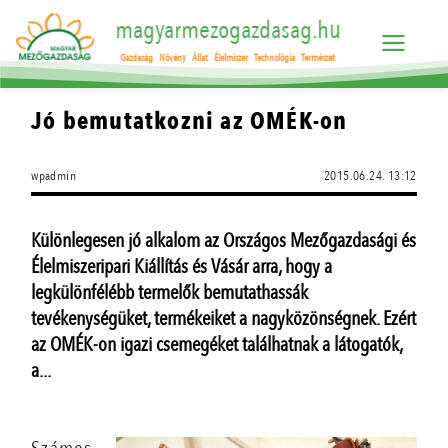
magyarmezogazdasag.hu
Gazdaság
Növény
Állat
Élelmiszer
Technológia
Természet
Jó bemutatkozni az OMÉK-on
wpadmin
2015.06.24. 13:12
Különlegesen jó alkalom az Országos Mezőgazdasági és
Élelmiszeripari Kiállítás és Vásár arra, hogy a
legkülönfélébb termelők bemutathassák
tevékenységüket, termékeiket a nagyközönségnek. Ezért
az OMÉK-on igazi csemegéket találhatnak a látogatók,
a...