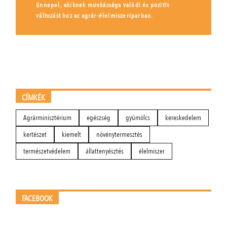
ünnepel, akiknek munkássága valódi és pozitív
változást hoz az agrár-élelmiszeriparban.
CÍMKÉK
Agrárminisztérium
egészség
gyümölcs
kereskedelem
kertészet
kiemelt
növénytermesztés
természetvédelem
állattenyésztés
élelmiszer
FACEBOOK