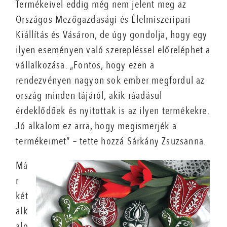
Termékeivel eddig még nem jelent meg az
Országos Mezőgazdasági és Élelmiszeripari
Kiállítás és Vásáron, de úgy gondolja, hogy egy
ilyen eseményen való szerepléssel előreléphet a
vállalkozása. „Fontos, hogy ezen a
rendezvényen nagyon sok ember megfordul az
ország minden tájáról, akik ráadásul
érdeklődőek és nyitottak is az ilyen termékekre.
Jó alkalom ez arra, hogy megismerjék a
termékeimet” – tette hozzá Sárkány Zsuzsanna.
Má
r
két
alk
alo