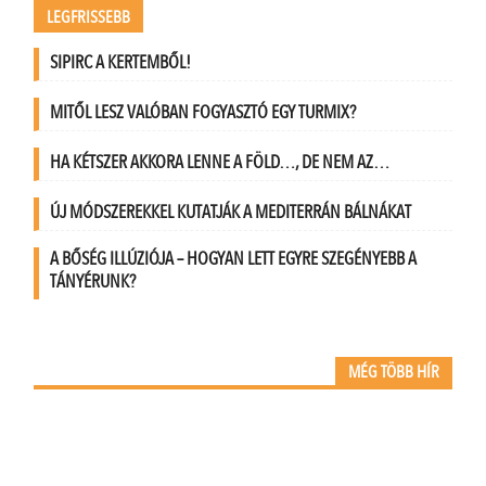
LEGFRISSEBB
SIPIRC A KERTEMBŐL!
MITŐL LESZ VALÓBAN FOGYASZTÓ EGY TURMIX?
HA KÉTSZER AKKORA LENNE A FÖLD…, DE NEM AZ…
ÚJ MÓDSZEREKKEL KUTATJÁK A MEDITERRÁN BÁLNÁKAT
A BŐSÉG ILLÚZIÓJA – HOGYAN LETT EGYRE SZEGÉNYEBB A
TÁNYÉRUNK?
MÉG TÖBB HÍR