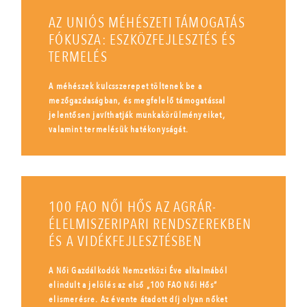
AZ UNIÓS MÉHÉSZETI TÁMOGATÁS
FÓKUSZA: ESZKÖZFEJLESZTÉS ÉS
TERMELÉS
A méhészek kulcsszerepet töltenek be a
mezőgazdaságban, és megfelelő támogatással
jelentősen javíthatják munkakörülményeiket,
valamint termelésük hatékonyságát.
100 FAO NŐI HŐS AZ AGRÁR-
ÉLELMISZERIPARI RENDSZEREKBEN
ÉS A VIDÉKFEJLESZTÉSBEN
A Női Gazdálkodók Nemzetközi Éve alkalmából
elindult a jelölés az első „100 FAO Női Hős”
elismerésre. Az évente átadott díj olyan nőket