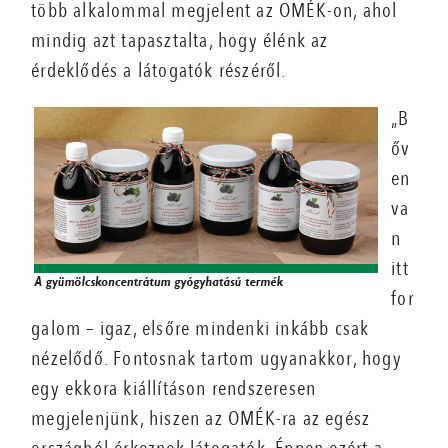
több alkalommal megjelent az OMÉK-on, ahol
mindig azt tapasztalta, hogy élénk az
érdeklődés a látogatók részéről.
„B
őv
en
va
n
itt
for
galom – igaz, elsőre mindenki inkább csak
nézelődő. Fontosnak tartom ugyanakkor, hogy
egy ekkora kiállításon rendszeresen
megjelenjünk, hiszen az OMÉK-ra az egész