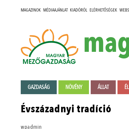
MAGAZINOK
MÉDIAAJÁNLAT
KIADÓRÓL
ELÉRHETŐSÉGEK
WEB
mag
GAZDASÁG
NÖVÉNY
ÁLLAT
É
Évszázadnyi tradíció
wpadmin