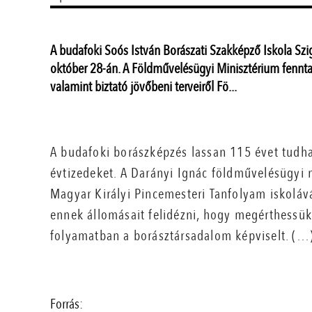
A budafoki Soós István Borászati Szakképző Iskola Szi
október 28-án. A Földművelésügyi Minisztérium fenntar
valamint biztató jövőbeni terveiről Fö...
A budafoki borászképzés lassan 115 évet tudh
évtizedeket. A Darányi Ignác földművelésügyi 
Magyar Királyi Pincemesteri Tanfolyam iskolá
ennek állomásait felidézni, hogy megérthessük 
folyamatban a borásztársadalom képviselt. (…
Forrás: