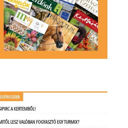
EGFRISSEBB
SIPIRC A KERTEMBŐL!
MITŐL LESZ VALÓBAN FOGYASZTÓ EGY TURMIX?