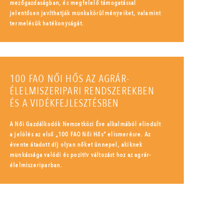
mezőgazdaságban, és megfelelő támogatással
jelentősen javíthatják munkakörülményeiket, valamint
termelésük hatékonyságát.
100 FAO NŐI HŐS AZ AGRÁR-
ÉLELMISZERIPARI RENDSZEREKBEN
ÉS A VIDÉKFEJLESZTÉSBEN
A Női Gazdálkodók Nemzetközi Éve alkalmából elindult
a jelölés az első „100 FAO Női Hős” elismerésre. Az
évente átadott díj olyan nőket ünnepel, akiknek
munkássága valódi és pozitív változást hoz az agrár-
élelmiszeriparban.