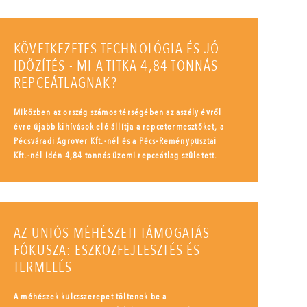
KÖVETKEZETES TECHNOLÓGIA ÉS JÓ
IDŐZÍTÉS - MI A TITKA 4,84 TONNÁS
REPCEÁTLAGNAK?
Miközben az ország számos térségében az aszály évről
évre újabb kihívások elé állítja a repcetermesztőket, a
Pécsváradi Agrover Kft.-nél és a Pécs-Reménypusztai
Kft.-nél idén 4,84 tonnás üzemi repceátlag született.
AZ UNIÓS MÉHÉSZETI TÁMOGATÁS
FÓKUSZA: ESZKÖZFEJLESZTÉS ÉS
TERMELÉS
A méhészek kulcsszerepet töltenek be a