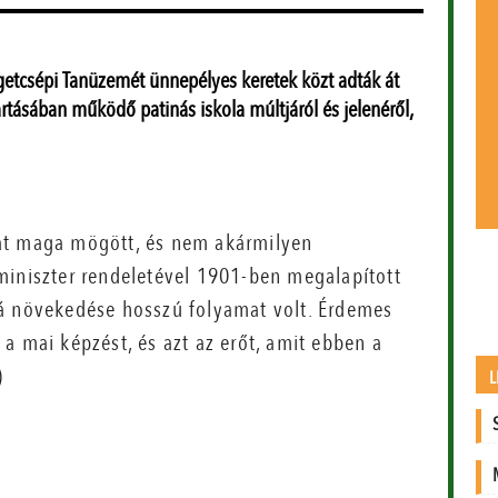
getcsépi Tanüzemét ünnepélyes keretek közt adták át
tásában működő patinás iskola múltjáról és jelenéről,
at maga mögött, és nem akármilyen
miniszter rendeletével 1901-ben megalapított
vá növekedése hosszú folyamat volt. Érdemes
a mai képzést, és azt az erőt, amit ebben a
)
L