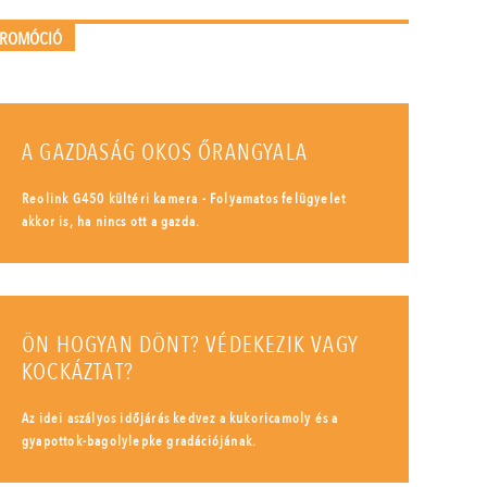
PROMÓCIÓ
A GAZDASÁG OKOS ŐRANGYALA
Reolink G450 kültéri kamera - Folyamatos felügyelet
akkor is, ha nincs ott a gazda.
ÖN HOGYAN DÖNT? VÉDEKEZIK VAGY
KOCKÁZTAT?
Az idei aszályos időjárás kedvez a kukoricamoly és a
gyapottok-bagolylepke gradációjának.