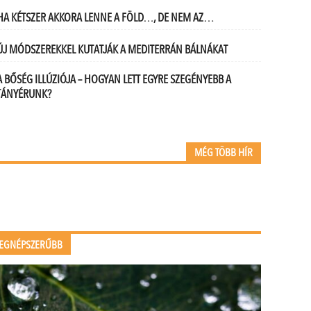
HA KÉTSZER AKKORA LENNE A FÖLD…, DE NEM AZ…
ÚJ MÓDSZEREKKEL KUTATJÁK A MEDITERRÁN BÁLNÁKAT
A BŐSÉG ILLÚZIÓJA – HOGYAN LETT EGYRE SZEGÉNYEBB A
TÁNYÉRUNK?
MÉG TÖBB HÍR
EGNÉPSZERŰBB