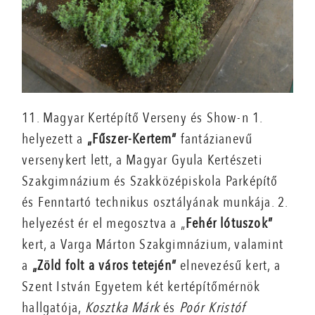
11. Magyar Kertépítő Verseny és Show-n 1.
helyezett a
„Fűszer-Kertem”
fantázianevű
versenykert lett, a Magyar Gyula Kertészeti
Szakgimnázium és Szakközépiskola Parképítő
és Fenntartó technikus osztályának munkája. 2.
helyezést ér el megosztva a „
Fehér lótuszok”
kert, a Varga Márton Szakgimnázium, valamint
a
„Zöld folt a város tetején”
elnevezésű kert, a
Szent István Egyetem két kertépítőmérnök
hallgatója,
Kosztka Márk
és
Poór Kristóf