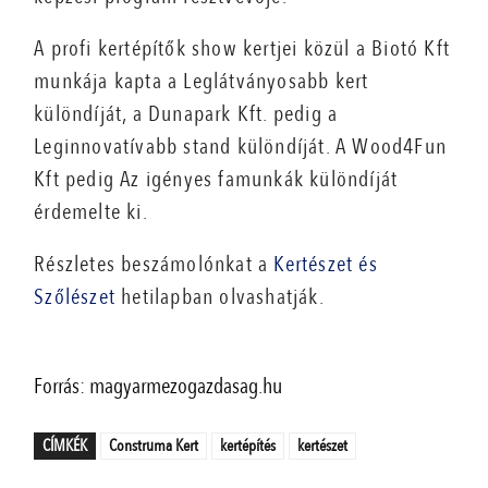
A profi kertépítők show kertjei közül a Biotó Kft
munkája kapta a Leglátványosabb kert
különdíját, a Dunapark Kft. pedig a
Leginnovatívabb stand különdíját. A Wood4Fun
Kft pedig Az igényes famunkák különdíját
érdemelte ki.
Részletes beszámolónkat a
Kertészet és
Szőlészet
hetilapban olvashatják.
Forrás: magyarmezogazdasag.hu
CÍMKÉK
Construma Kert
kertépítés
kertészet