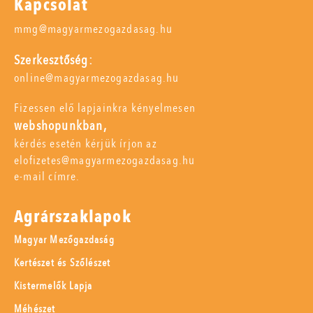
Kapcsolat
mmg@magyarmezogazdasag.hu
Szerkesztőség:
online@magyarmezogazdasag.hu
Fizessen elő lapjainkra kényelmesen
webshopunkban,
kérdés esetén kérjük írjon az
elofizetes@magyarmezogazdasag.hu
e-mail címre.
Agrárszaklapok
Magyar Mezőgazdaság
Kertészet és Szőlészet
Kistermelők Lapja
Méhészet