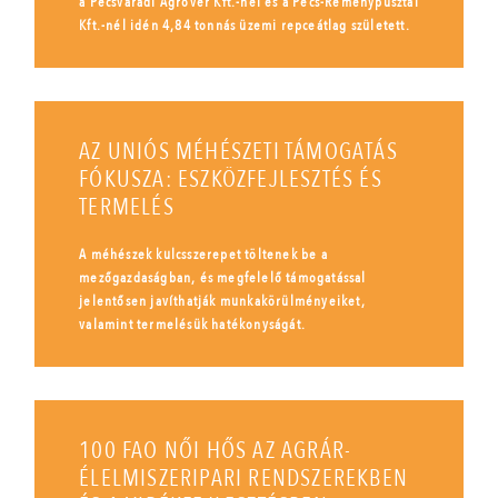
a Pécsváradi Agrover Kft.-nél és a Pécs-Reménypusztai
Kft.-nél idén 4,84 tonnás üzemi repceátlag született.
AZ UNIÓS MÉHÉSZETI TÁMOGATÁS
FÓKUSZA: ESZKÖZFEJLESZTÉS ÉS
TERMELÉS
A méhészek kulcsszerepet töltenek be a
mezőgazdaságban, és megfelelő támogatással
jelentősen javíthatják munkakörülményeiket,
valamint termelésük hatékonyságát.
100 FAO NŐI HŐS AZ AGRÁR-
ÉLELMISZERIPARI RENDSZEREKBEN