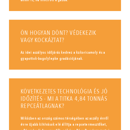
ÖN HOGYAN DÖNT? VÉDEKEZIK
VAGY KOCKÁZTAT?
Az idei aszályos időjárás kedvez a kukoricamoly és a
gyapottok-bagolylepke gradációjának.
KÖVETKEZETES TECHNOLÓGIA ÉS JÓ
IDŐZÍTÉS - MI A TITKA 4,84 TONNÁS
REPCEÁTLAGNAK?
Miközben az ország számos térségében az aszály évről
évre újabb kihívások elé állítja a repcetermesztőket,