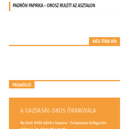
MÉG TÖBB HÍR
PROMÓCIÓ
A GAZDASÁG OKOS ŐRANGYALA
Reolink G450 kültéri kamera - Folyamatos felügyelet
akkor is, ha nincs ott a gazda.