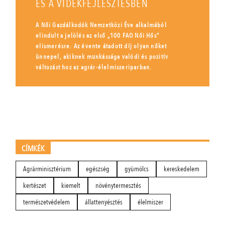
ÉS A VIDÉKFEJLESZTÉSBEN
A Női Gazdálkodók Nemzetközi Éve alkalmából
elindult a jelölés az első „100 FAO Női Hős”
elismerésre. Az évente átadott díj olyan nőket
ünnepel, akiknek munkássága valódi és pozitív
változást hoz az agrár-élelmiszeriparban.
CÍMKÉK
Agrárminisztérium
egészség
gyümölcs
kereskedelem
kertészet
kiemelt
növénytermesztés
természetvédelem
állattenyésztés
élelmiszer