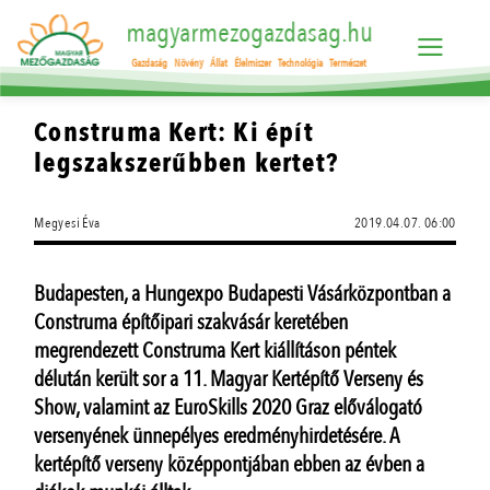
magyarmezogazdasag.hu
Gazdaság
Növény
Állat
Élelmiszer
Technológia
Természet
Construma Kert: Ki épít
legszakszerűbben kertet?
Megyesi Éva
2019.04.07. 06:00
Budapesten, a Hungexpo Budapesti Vásárközpontban a
Construma építőipari szakvásár keretében
megrendezett Construma Kert kiállításon péntek
délután került sor a 11. Magyar Kertépítő Verseny és
Show, valamint az EuroSkills 2020 Graz előválogató
versenyének ünnepélyes eredményhirdetésére. A
kertépítő verseny középpontjában ebben az évben a