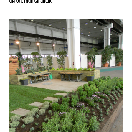
diákok munkái álltak.