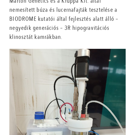
Marton Genetics és a Kruppa Kft. által
nemesített búza és lucernafajták tesztelése a
BIODROME kutatói által fejlesztés alatt álló –
negyedik generációs – 3R hipogravitációs
klinosztát kamrákban.