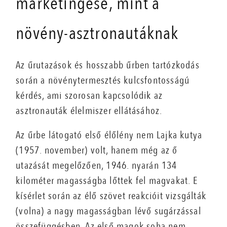
marketingese, mint a
növény-asztronautáknak
Az űrutazások és hosszabb űrben tartózkodás
során a növénytermesztés kulcsfontosságú
kérdés, ami szorosan kapcsolódik az
asztronauták élelmiszer ellátásához.
Az űrbe látogató első élőlény nem Lajka kutya
(1957. november) volt, hanem még az ő
utazását megelőzően, 1946. nyarán 134
kilométer magasságba lőttek fel magvakat. E
kísérlet során az élő szövet reakcióit vizsgálták
(volna) a nagy magasságban lévő sugárzással
összefüggésben. Az első magok soha nem