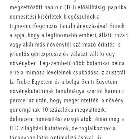
megkettőzött haploid (DH) előállításig. paprika
nemesítési kísérletek kiegészülnek a
tigmomorfogenezis tanulmányozásával. Ennek
alapja, hogy a legfinomabb emberi, állati, rovari
vagy akár más növénytől származó érintés is
jelentős génexpressziós választ vált ki egy
növényben. Legszembetűnőbb botanikai példa
erre a mimóza leveleinek csukódása. z ausztrál
La Trobe Egyetem és a belga Genti Egyetem
növénykutatóinak tanulmánya szerint harminc
perccel az után, hogy megérintették, a növény
genomjának 10 százaléka megváltozik.
debreceni nemesítési vizsgálatok témái még a
LED világítási kutatások, de foglalkoznak a
tápanyagellátás optimalizálásával, új