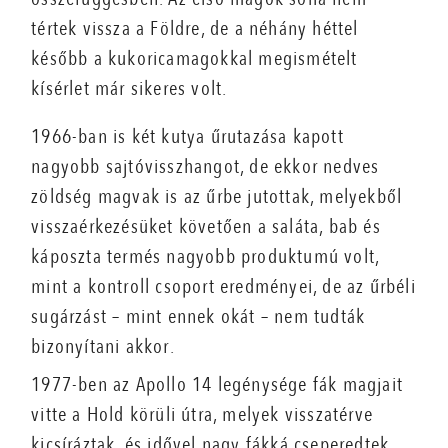
tértek vissza a Földre, de a néhány héttel
később a kukoricamagokkal megismételt
kísérlet már sikeres volt.
1966-ban is két kutya űrutazása kapott
nagyobb sajtóvisszhangot, de ekkor nedves
zöldség magvak is az űrbe jutottak, melyekből
visszaérkezésüket követően a saláta, bab és
káposzta termés nagyobb produktumú volt,
mint a kontroll csoport eredményei, de az űrbéli
sugárzást – mint ennek okát – nem tudták
bizonyítani akkor.
1977-ben az Apollo 14 legénysége fák magjait
vitte a Hold körüli útra, melyek visszatérve
kicsíráztak, és idővel nagy fákká cseperedtek.