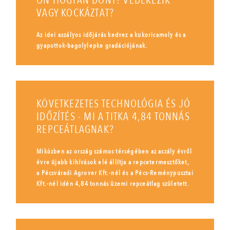
ÖN HOGYAN DÖNT? VÉDEKEZIK
VAGY KOCKÁZTAT?
Az idei aszályos időjárás kedvez a kukoricamoly és a
gyapottok-bagolylepke gradációjának.
KÖVETKEZETES TECHNOLÓGIA ÉS JÓ
IDŐZÍTÉS - MI A TITKA 4,84 TONNÁS
REPCEÁTLAGNAK?
Miközben az ország számos térségében az aszály évről
évre újabb kihívások elé állítja a repcetermesztőket,
a Pécsváradi Agrover Kft.-nél és a Pécs-Reménypusztai
Kft.-nél idén 4,84 tonnás üzemi repceátlag született.