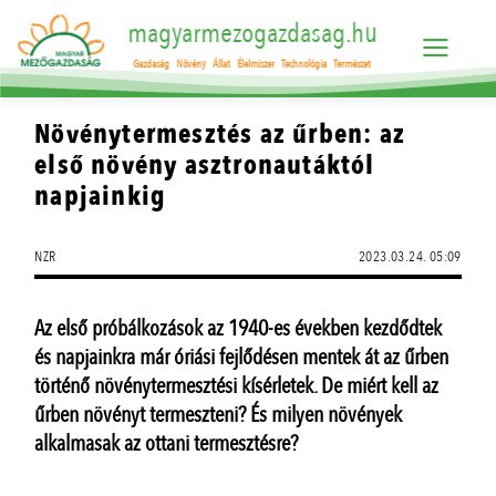
magyarmezogazdasag.hu
Gazdaság
Növény
Állat
Élelmiszer
Technológia
Természet
Növénytermesztés az űrben: az
első növény asztronautáktól
napjainkig
NZR
2023.03.24. 05:09
Az első próbálkozások az 1940-es években kezdődtek
és napjainkra már óriási fejlődésen mentek át az űrben
történő növénytermesztési kísérletek. De miért kell az
űrben növényt termeszteni? És milyen növények
alkalmasak az ottani termesztésre?