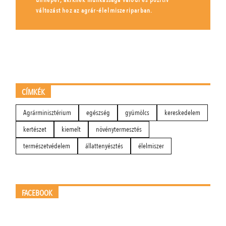
változást hoz az agrár-élelmiszeriparban.
CÍMKÉK
Agrárminisztérium
egészség
gyümölcs
kereskedelem
kertészet
kiemelt
növénytermesztés
természetvédelem
állattenyésztés
élelmiszer
FACEBOOK