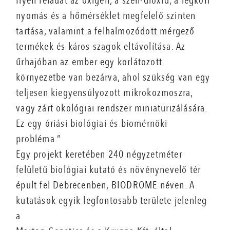
Ilyen feladat az oxigén, a szén-dioxid, a légköri
nyomás és a hőmérséklet megfelelő szinten
tartása, valamint a felhalmozódott mérgező
termékek és káros szagok eltávolítása. Az
űrhajóban az ember egy korlátozott
környezetbe van bezárva, ahol szükség van egy
teljesen kiegyensúlyozott mikrokozmoszra,
vagy zárt ökológiai rendszer miniatürizálására.
Ez egy óriási biológiai és biomérnöki
probléma.”
Egy projekt keretében 240 négyzetméter
felületű biológiai kutató és növénynevelő tér
épült fel Debrecenben, BIODROME néven. A
kutatások egyik legfontosabb területe jelenleg
a