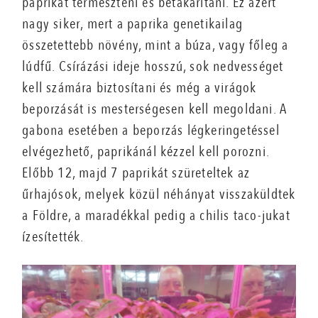
paprikát termeszteni és betakarítani. Ez azért
nagy siker, mert a paprika genetikailag
összetettebb növény, mint a búza, vagy főleg a
lúdfű. Csírázási ideje hosszú, sok nedvességet
kell számára biztosítani és még a virágok
beporzását is mesterségesen kell megoldani. A
gabona esetében a beporzás légkeringetéssel
elvégezhető, paprikánál kézzel kell porozni.
Előbb 12, majd 7 paprikát szüreteltek az
űrhajósok, melyek közül néhányat visszaküldtek
a Földre, a maradékkal pedig a chilis taco-jukat
ízesítették.