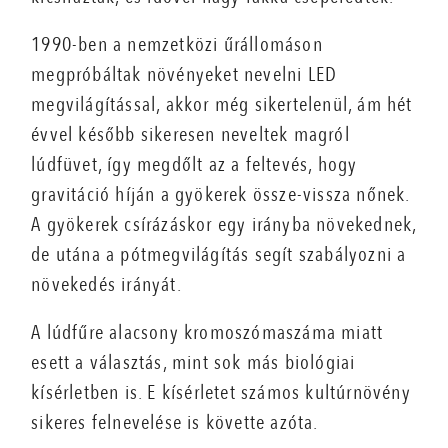
1990-ben a nemzetközi űrállomáson
megpróbáltak növényeket nevelni LED
megvilágítással, akkor még sikertelenül, ám hét
évvel később sikeresen neveltek magról
lúdfüvet, így megdőlt az a feltevés, hogy
gravitáció híján a gyökerek össze-vissza nőnek.
A gyökerek csírázáskor egy irányba növekednek,
de utána a pótmegvilágítás segít szabályozni a
növekedés irányát.
A lúdfűre alacsony kromoszómaszáma miatt
esett a választás, mint sok más biológiai
kísérletben is. E kísérletet számos kultúrnövény
sikeres felnevelése is követte azóta.