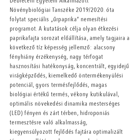
Debreceni Egyetem Alkalmazott
Növénybiológiai Tanszéke 2019/2020. óta
folytat speciális „űrpaprika” nemesítési
programot. A kutatások célja olyan étkezési
paprikafajta sorozat előállítása, amely tagjaira a
következő tíz képesség jellemző: alacsony
fényhiány érzékenység, nagy térfogat
hasznosítási hatékonyság, koncentrált, egyidejű
virágképződés, kiemelkedő öntermékenyülési
potenciál, gyors termésfejlődés, magas
biológiai értékű termés, vékony kutikulával,
optimális növekedési dinamika mesterséges
(LED) fényen és zárt térben, hidroponiás
termesztésre való alkalmasság,
kiegyensúlyozott fejlődés fajtára optimalizált