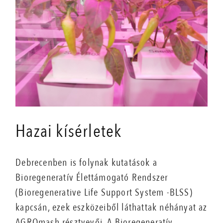
Hazai kísérletek
Debrecenben is folynak kutatások a
Bioregeneratív Élettámogató Rendszer
(Bioregenerative Life Support System -BLSS)
kapcsán, ezek eszközeiből láthattak néhányat az
AGROmash résztvevői. A Bioregeneratív