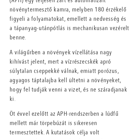
(APH) egy teljesen zárt és automatizált
növénytermesztő kamra, melyben 180 érzékelő
figyeli a folyamatokat, emellett a nedvesség és
a tápanyag-utánpótlás is mechanikusan vezérelt
benne.
A világűrben a növények vízellátása nagy
kihívást jelent, mert a vízrészecskék apró
súlytalan cseppekké válnak, emiatt porózus,
agyagos táptalajba kell ültetni a növényeket,
hogy fel tudják venni a vizet, és ne száradjanak
ki.
Öt évvel ezelőtt az APH-rendszerben a lúdfű
mellett már törpebúzát is sikeresen
termesztettek. A kutatások célja volt