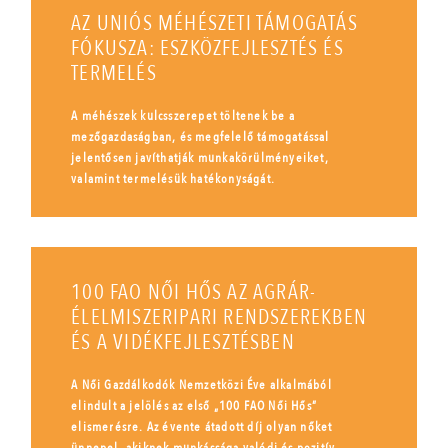
AZ UNIÓS MÉHÉSZETI TÁMOGATÁS
FÓKUSZA: ESZKÖZFEJLESZTÉS ÉS
TERMELÉS
A méhészek kulcsszerepet töltenek be a
mezőgazdaságban, és megfelelő támogatással
jelentősen javíthatják munkakörülményeiket,
valamint termelésük hatékonyságát.
100 FAO NŐI HŐS AZ AGRÁR-
ÉLELMISZERIPARI RENDSZEREKBEN
ÉS A VIDÉKFEJLESZTÉSBEN
A Női Gazdálkodók Nemzetközi Éve alkalmából
elindult a jelölés az első „100 FAO Női Hős”
elismerésre. Az évente átadott díj olyan nőket
ünnepel, akiknek munkássága valódi és pozitív