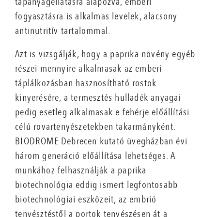
tápanyagellátásra alapozva, emberi
fogyasztásra is alkalmas levelek, alacsony
antinutritív tartalommal.
Azt is vizsgálják, hogy a paprika növény egyéb
részei mennyire alkalmasak az emberi
táplálkozásban hasznosítható rostok
kinyerésére, a termesztés hulladék anyagai
pedig esetleg alkalmasak e fehérje előállítási
célú rovartenyészetekben takarmányként.
BIODROME Debrecen kutató üvegházban évi
három generáció előállítása lehetséges. A
munkához felhasználják a paprika
biotechnológia eddig ismert legfontosabb
biotechnológiai eszközeit, az embrió
tenyésztéstől a portok tenyészésen át a