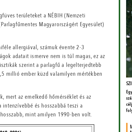
gfüves területeket a NÉBIH (Nemzeti
 (Parlagfűmentes Magyarországért Egyesület)
féle allergiával, számuk évente 2-3
zágok adatait ismerve nem is túl magas, ez az
isztikák szerint a parlagfű a legelterjedtebb
2,5 millió ember küzd valamilyen mértékben
ek, mert az emelkedő hőmérséklet és az
 intenzívebbé és hosszabbá teszi a
 hosszabb, mint amilyen 1990-ben volt.