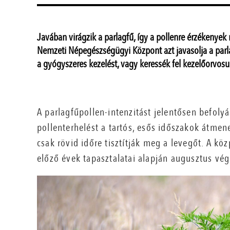
Javában virágzik a parlagfű, így a pollenre érzékenyek
Nemzeti Népegészségügyi Központ azt javasolja a par
a gyógyszeres kezelést, vagy keressék fel kezelőorvosu
A parlagfűpollen-intenzitást jelentősen befolyá
pollenterhelést a tartós, esős időszakok átmene
csak rövid időre tisztítják meg a levegőt. A köz
előző évek tapasztalatai alapján augusztus vég