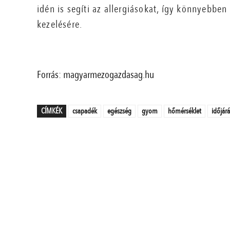
idén is segíti az allergiásokat, így könnyebben
kezelésére.
Forrás: magyarmezogazdasag.hu
CÍMKÉK
csapadék
egészség
gyom
hőmérséklet
időjárá