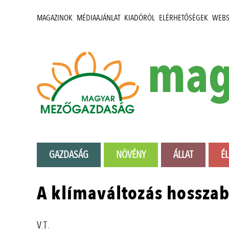
MAGAZINOK
MÉDIAAJÁNLAT
KIADÓRÓL
ELÉRHETŐSÉGEK
WEB
mag
GAZDASÁG
NÖVÉNY
ÁLLAT
É
A klímaváltozás hosszab
V.T.