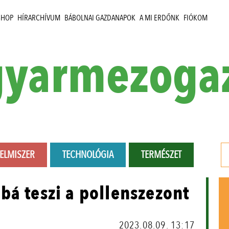
SHOP
HÍRARCHÍVUM
BÁBOLNAI GAZDANAPOK
A MI ERDŐNK
FIÓKOM
yarmezoga
LELMISZER
TECHNOLÓGIA
TERMÉSZET
bá teszi a pollenszezont
2023.08.09. 13:17