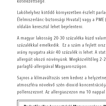
kötelezettsége.
Lakóhelyhez kötődő környezetben észlelt parla
Élelmiszerlánc-biztonsági Hivatal) vagy a PME
oldalán keresztül lehet bejelenteni.
A magyar lakosság 20-30 százaléka küzd valami
százalékkal emelkedik. Ez a szám a fejlett ors
arány nyugatra akár 40 százalék is lehet. A stat
allergiát okozó növényünk. Megközelítőleg 2-
parlagfű-allergiával Magyarországon.
Sajnos a klímaváltozás sem kedvez a helyzetn
atmoszféra növekvő szén-dioxid-koncentrációja
pollenszezont. Az allergiaszezon ma 10 nappal