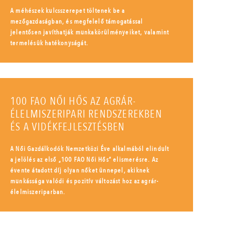
A méhészek kulcsszerepet töltenek be a
mezőgazdaságban, és megfelelő támogatással
jelentősen javíthatják munkakörülményeiket, valamint
termelésük hatékonyságát.
100 FAO NŐI HŐS AZ AGRÁR-
ÉLELMISZERIPARI RENDSZEREKBEN
ÉS A VIDÉKFEJLESZTÉSBEN
A Női Gazdálkodók Nemzetközi Éve alkalmából elindult
a jelölés az első „100 FAO Női Hős” elismerésre. Az
évente átadott díj olyan nőket ünnepel, akiknek
munkássága valódi és pozitív változást hoz az agrár-
élelmiszeriparban.