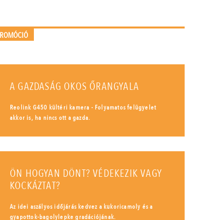
PROMÓCIÓ
A GAZDASÁG OKOS ŐRANGYALA
Reolink G450 kültéri kamera - Folyamatos felügyelet
akkor is, ha nincs ott a gazda.
ÖN HOGYAN DÖNT? VÉDEKEZIK VAGY
KOCKÁZTAT?
Az idei aszályos időjárás kedvez a kukoricamoly és a
gyapottok-bagolylepke gradációjának.