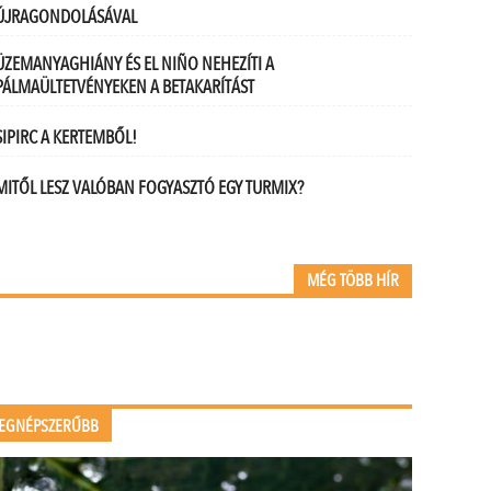
ÚJRAGONDOLÁSÁVAL
ÜZEMANYAGHIÁNY ÉS EL NIÑO NEHEZÍTI A
PÁLMAÜLTETVÉNYEKEN A BETAKARÍTÁST
SIPIRC A KERTEMBŐL!
MITŐL LESZ VALÓBAN FOGYASZTÓ EGY TURMIX?
MÉG TÖBB HÍR
EGNÉPSZERŰBB