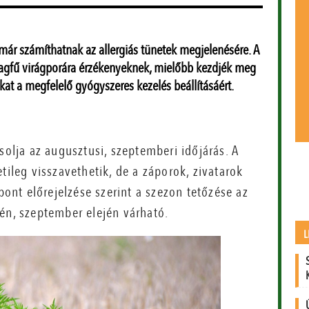
 már számíthatnak az allergiás tünetek megjelenésére. A
lagfű virágporára érzékenyeknek, mielőbb kezdjék meg
kat a megfelelő gyógyszeres kezelés beállításáért.
solja az augusztusi, szeptemberi időjárás. A
tileg visszavethetik, de a záporok, zivatarok
pont előrejelzése szerint a szezon tetőzése az
én, szeptember elején várható.
L