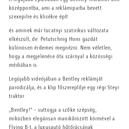
középpontba, ami a reklámiparba bevett
szexepilre és klisékre épít
és aminek már tucatnyi szatirikus változata
elkészült, de Petutschnig Hons gazdát
különösen érdemes megnézni. Nem véletlen,
hogy a megjelenése óta szárnyal a közösségi
médiában is.
Legújabb videójában a Bentley reklámját
parodizálja, és a klip főszereplője egy régi Steyr
traktor.
„Bentley!” – suttogja a szőke szépség,
miközben elegánsan manikűrözött körmével a
Flying B-t, a luxusautó hűtőrácsának