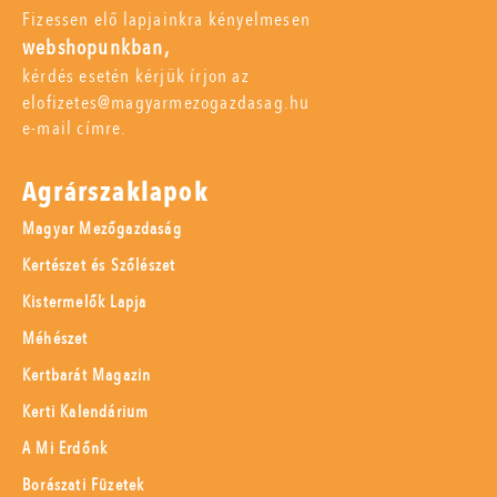
Fizessen elő lapjainkra kényelmesen
webshopunkban,
kérdés esetén kérjük írjon az
elofizetes@magyarmezogazdasag.hu
e-mail címre.
Agrárszaklapok
Magyar Mezőgazdaság
Kertészet és Szőlészet
Kistermelők Lapja
Méhészet
Kertbarát Magazin
Kerti Kalendárium
A Mi Erdőnk
Borászati Füzetek