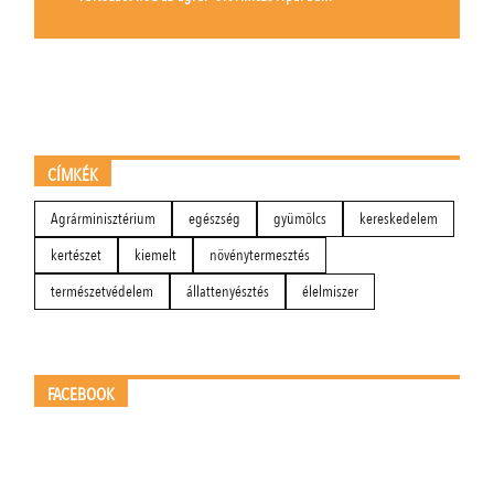
CÍMKÉK
Agrárminisztérium
egészség
gyümölcs
kereskedelem
kertészet
kiemelt
növénytermesztés
természetvédelem
állattenyésztés
élelmiszer
FACEBOOK