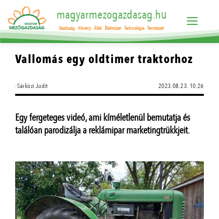
magyarmezogazdasag.hu
Gazdaság
Növény
Állat
Élelmiszer
Technológia
Természet
Vallomás egy oldtimer traktorhoz
·Sárközi Judit
2023.08.23. 10:26
Egy fergeteges videó, ami kíméletlenül bemutatja és
találóan parodizálja a reklámipar marketingtrükkjeit.