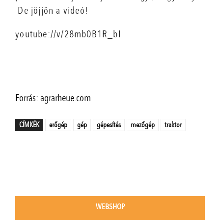
De jöjjön a videó!
youtube://v/28mb0B1R_bI
Forrás: agrarheue.com
CÍMKÉK
erőgép
gép
gépesítés
mezőgép
traktor
WEBSHOP