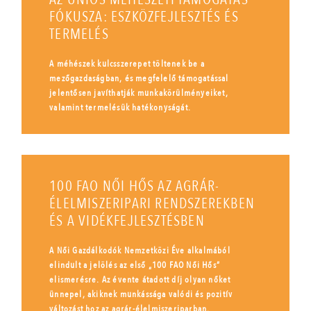
FÓKUSZA: ESZKÖZFEJLESZTÉS ÉS
TERMELÉS
A méhészek kulcsszerepet töltenek be a
mezőgazdaságban, és megfelelő támogatással
jelentősen javíthatják munkakörülményeiket,
valamint termelésük hatékonyságát.
100 FAO NŐI HŐS AZ AGRÁR-
ÉLELMISZERIPARI RENDSZEREKBEN
ÉS A VIDÉKFEJLESZTÉSBEN
A Női Gazdálkodók Nemzetközi Éve alkalmából
elindult a jelölés az első „100 FAO Női Hős”
elismerésre. Az évente átadott díj olyan nőket
ünnepel, akiknek munkássága valódi és pozitív
változást hoz az agrár-élelmiszeriparban.