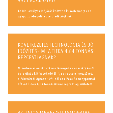
VAGY KOCKÁZTAT?
Az idei aszályos időjárás kedvez a kukoricamoly és a
gyapottok-bagolylepke gradációjának.
KÖVETKEZETES TECHNOLÓGIA ÉS JÓ
IDŐZÍTÉS - MI A TITKA 4,84 TONNÁS
REPCEÁTLAGNAK?
Miközben az ország számos térségében az aszály évről
évre újabb kihívások elé állítja a repcetermesztőket,
a Pécsváradi Agrover Kft.-nél és a Pécs-Reménypusztai
Kft.-nél idén 4,84 tonnás üzemi repceátlag született.
AZ UNIÓS MÉHÉSZETI TÁMOGATÁS