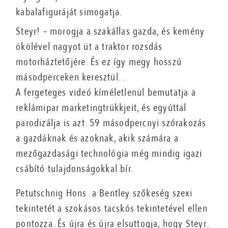
kabalafiguráját simogatja.
Steyr! – morogja a szakállas gazda, és kemény
ökölével nagyot üt a traktor rozsdás
motorháztetőjére. És ez így megy hosszú
másodperceken keresztül. .
A fergeteges videó kíméletlenül bemutatja a
reklámipar marketingtrükkjeit, és egyúttal
parodizálja is azt. 59 másodpercnyi szórakozás
a gazdáknak és azoknak, akik számára a
mezőgazdasági technológia még mindig igazi
csábító tulajdonságokkal bír.
Petutschnig Hons a Bentley szőkeség szexi
tekintetét a szokásos tacskós tekintetével ellen
pontozza. És újra és újra elsuttogja, hogy Steyr.