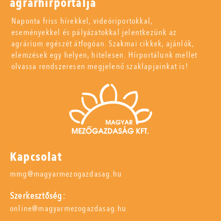
agrárhírportálja
Naponta friss hírekkel, videóriportokkal,
eseményekkel és pályázatokkal jelentkezünk az
agrárium egészét átfogóan. Szakmai cikkek, ajánlók,
elemzések egy helyen, hitelesen. Hírportálunk mellet
olvassa rendszeresen megjelenő szaklapjainkat is!
Kapcsolat
mmg@magyarmezogazdasag.hu
Szerkesztőség:
online@magyarmezogazdasag.hu