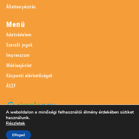
Állattenyésztés
Menü
Adatvédelem
Szerzői jogok
Impresszum
Médiaajánlat
Központi elérhetőségek
ÁSZF
A weboldalon a minőségi felhasználói élmény érdekében sütiket
használunk.
SimplePay adattovábbítási nyilatkozat
Részletek
Elfogad
© 2023 Magyar Mezőgazdaság Kft.