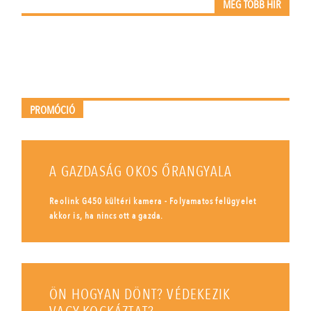
MÉG TÖBB HÍR
PROMÓCIÓ
A GAZDASÁG OKOS ŐRANGYALA
Reolink G450 kültéri kamera - Folyamatos felügyelet
akkor is, ha nincs ott a gazda.
ÖN HOGYAN DÖNT? VÉDEKEZIK