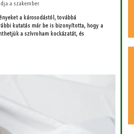
ndja a szakember.
ényeket a károsodástól, továbbá
bbi kutatás már be is bizonyította, hogy a
thetjük a szívroham kockázatát, és