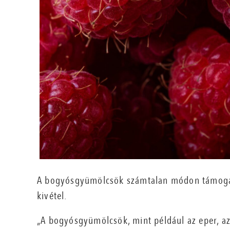
A bogyósgyümölcsök számtalan módon támogat
kivétel.
„A bogyósgyümölcsök, mint például az eper, az