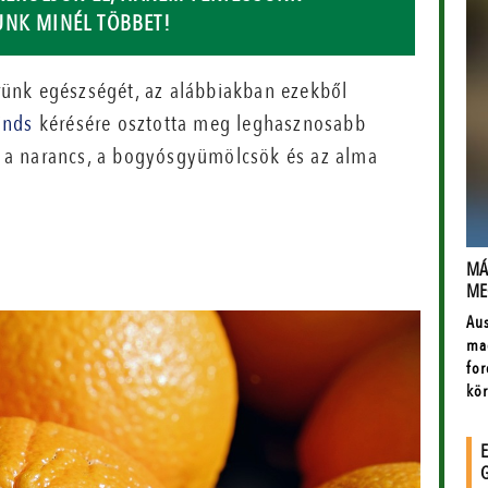
UNK MINÉL TÖBBET!
ünk egészségét, az alábbiakban ezekből
inds
kérésére osztotta meg leghasznosabb
bb a narancs, a bogyósgyümölcsök és az alma