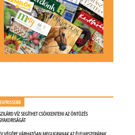
EGFRISSEBB
SZILÁRD VÍZ SEGÍTHET CSÖKKENTENI AZ ÖNTÖZÉS
GYAKORISÁGÁT
ÉV VÉGÉRE VÁRHATÓAN MEGUGRANAK AZ ÉLELMISZERÁRAK