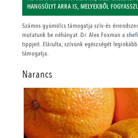
HANGSÚLYT ARRA IS, MELYEKBŐL FOGYASSZ
Számos gyümölcs támogatja szív-és érrendszer
mutatunk be néhányat. Dr. Alex Foxman a
shef
tippjeit. Elárulta, szívünk egészségét leginká
támogatja.
Narancs