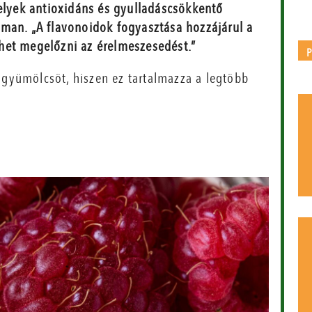
melyek antioxidáns és gyulladáscsökkentő
man. „A flavonoidok fogyasztása hozzájárul a
het megelőzni az érelmeszesedést.”
 gyümölcsöt, hiszen ez tartalmazza a legtöbb