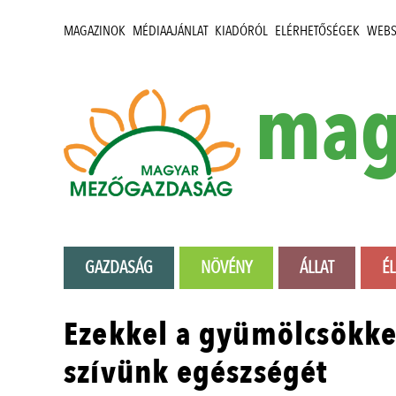
MAGAZINOK
MÉDIAAJÁNLAT
KIADÓRÓL
ELÉRHETŐSÉGEK
WEB
mag
GAZDASÁG
NÖVÉNY
ÁLLAT
É
Ezekkel a gyümölcsökke
szívünk egészségét