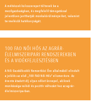
A méhészek kulcsszerepet töltenek be a
mezőgazdaságban, és megfelelő támogatással
jelentősen javíthatják munkakörülményeiket, valamint
termelésük hatékonyságát.
100 FAO NŐI HŐS AZ AGRÁR-
ÉLELMISZERIPARI RENDSZEREKBEN
ÉS A VIDÉKFEJLESZTÉSBEN
A Női Gazdálkodók Nemzetközi Éve alkalmából elindult
a jelölés az első „100 FAO Női Hős” elismerésre. Az
évente átadott díj olyan nőket ünnepel, akiknek
munkássága valódi és pozitív változást hoz az agrár-
élelmiszeriparban.