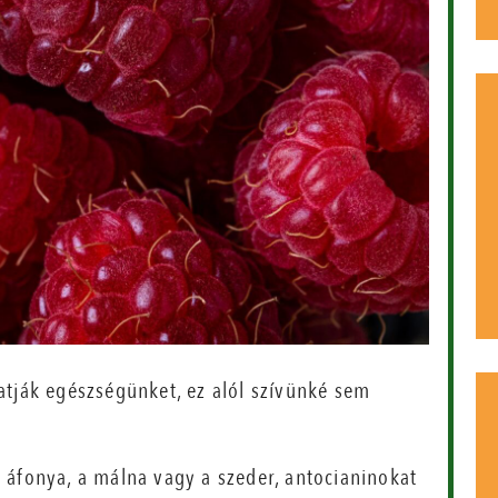
ják egészségünket, ez alól szívünké sem
 áfonya, a málna vagy a szeder, antocianinokat