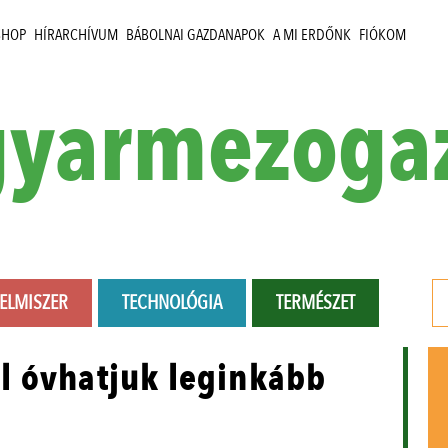
SHOP
HÍRARCHÍVUM
BÁBOLNAI GAZDANAPOK
A MI ERDŐNK
FIÓKOM
yarmezoga
LELMISZER
TECHNOLÓGIA
TERMÉSZET
l óvhatjuk leginkább