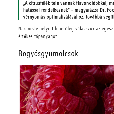
„A citrusfélék tele vannak flavonoidokkal, 
hatással rendelkeznek” – magyarázza Dr. Fox
vérnyomás optimalizálásához, továbbá segít
Narancslé helyett lehetőleg válasszuk az egész
értékes tápanyagot.
Bogyósgyümölcsök