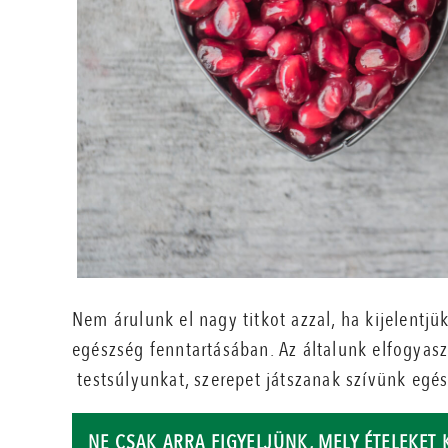
Nem árulunk el nagy titkot azzal, ha kijelentj
egészség fenntartásában. Az általunk elfogyaszt
testsúlyunkat, szerepet játszanak szívünk eg
NE CSAK ARRA FIGYELJÜNK, MELY ÉTELEKET