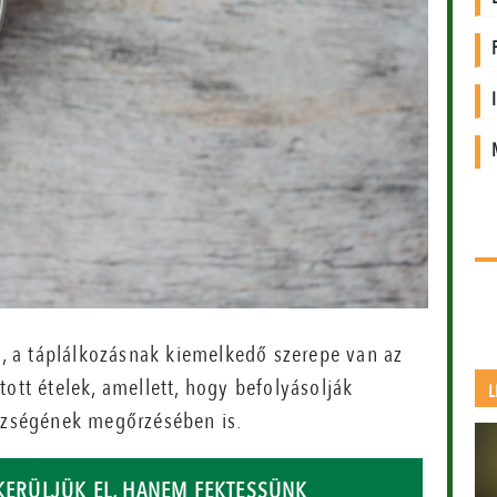
ük, a táplálkozásnak kiemelkedő szerepe van az
ott ételek, amellett, hogy befolyásolják
L
észségének megőrzésében is.
 KERÜLJÜK EL, HANEM FEKTESSÜNK