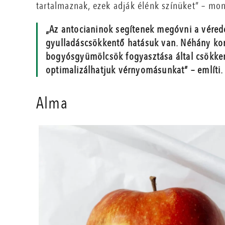
tartalmaznak, ezek adják élénk színüket” – mo
„Az antocianinok segítenek megóvni a véred
gyulladáscsökkentő hatásuk van. Néhány korá
bogyósgyümölcsök fogyasztása által csökken
optimalizálhatjuk vérnyomásunkat” – említi.
Alma