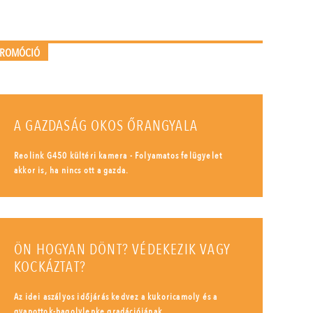
PROMÓCIÓ
A GAZDASÁG OKOS ŐRANGYALA
Reolink G450 kültéri kamera - Folyamatos felügyelet
akkor is, ha nincs ott a gazda.
ÖN HOGYAN DÖNT? VÉDEKEZIK VAGY
KOCKÁZTAT?
Az idei aszályos időjárás kedvez a kukoricamoly és a
gyapottok-bagolylepke gradációjának.