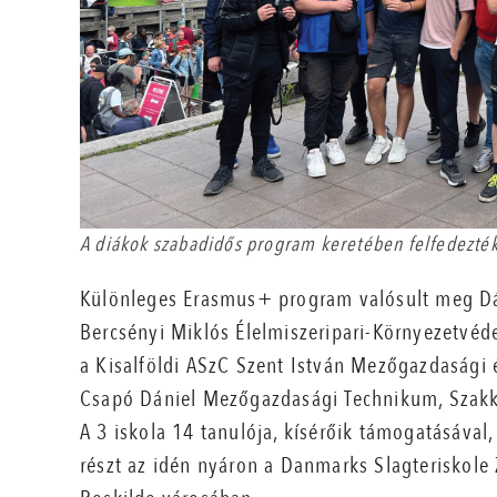
A diákok szabadidős program keretében felfedezték
Különleges Erasmus+ program valósult meg D
Bercsényi Miklós Élelmiszeripari-Környezetvéd
a Kisalföldi ASzC Szent István Mezőgazdasági 
Csapó Dániel Mezőgazdasági Technikum, Szakk
A 3 iskola 14 tanulója, kísérőik támogatásával
részt az idén nyáron a Danmarks Slagteriskol