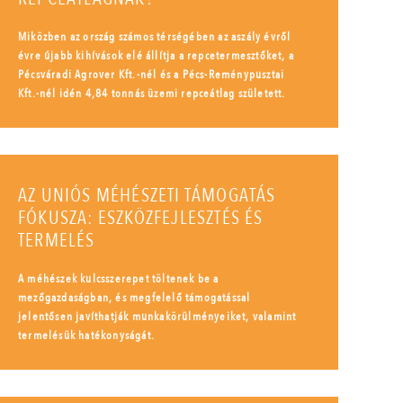
Miközben az ország számos térségében az aszály évről
évre újabb kihívások elé állítja a repcetermesztőket, a
Pécsváradi Agrover Kft.-nél és a Pécs-Reménypusztai
Kft.-nél idén 4,84 tonnás üzemi repceátlag született.
AZ UNIÓS MÉHÉSZETI TÁMOGATÁS
FÓKUSZA: ESZKÖZFEJLESZTÉS ÉS
TERMELÉS
A méhészek kulcsszerepet töltenek be a
mezőgazdaságban, és megfelelő támogatással
jelentősen javíthatják munkakörülményeiket, valamint
termelésük hatékonyságát.