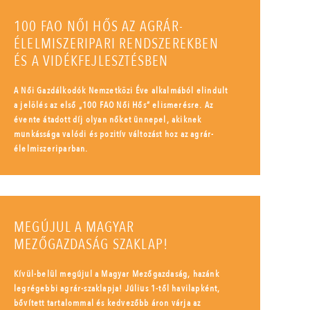
100 FAO NŐI HŐS AZ AGRÁR-
ÉLELMISZERIPARI RENDSZEREKBEN
ÉS A VIDÉKFEJLESZTÉSBEN
A Női Gazdálkodók Nemzetközi Éve alkalmából elindult
a jelölés az első „100 FAO Női Hős” elismerésre. Az
évente átadott díj olyan nőket ünnepel, akiknek
munkássága valódi és pozitív változást hoz az agrár-
élelmiszeriparban.
MEGÚJUL A MAGYAR
MEZŐGAZDASÁG SZAKLAP!
Kívül-belül megújul a Magyar Mezőgazdaság, hazánk
legrégebbi agrár-szaklapja! Július 1-től havilapként,
bővített tartalommal és kedvezőbb áron várja az