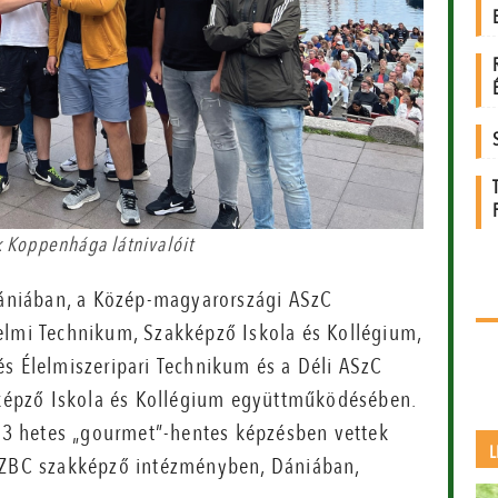
 Koppenhága látnivalóit
ániában, a Közép-magyarországi ASzC
elmi Technikum, Szakképző Iskola és Kollégium,
és Élelmiszeripari Technikum és a Déli ASzC
épző Iskola és Kollégium együttműködésében.
, 3 hetes „gourmet”-hentes képzésben vettek
L
e ZBC szakképző intézményben, Dániában,