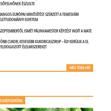
ESŐFELHŐNEK ÉSZLELTE
RANGOS EURÓPAI MINŐSÍTÉST SZERZETT A TEMESVÁRI
ÉLETTUDOMÁNYI EGYETEM
SZEPTEMBERTŐL ISMÉT PÁLINKAMESTER KÉPZÉST INDÍT A MATE
TÖBB CUKOR, KEVESEBB KUKORICASZIRUP – ÍGY KERÜLIK A EL
FELDOLGOZOTT ÉLELMISZEREKET
MÉG TÖBB HÍR
EGNÉPSZERŰBB