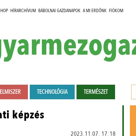
SHOP
HÍRARCHÍVUM
BÁBOLNAI GAZDANAPOK
A MI ERDŐNK
FIÓKOM
yarmezoga
LELMISZER
TECHNOLÓGIA
TERMÉSZET
ati képzés
2023.11.07. 17:18