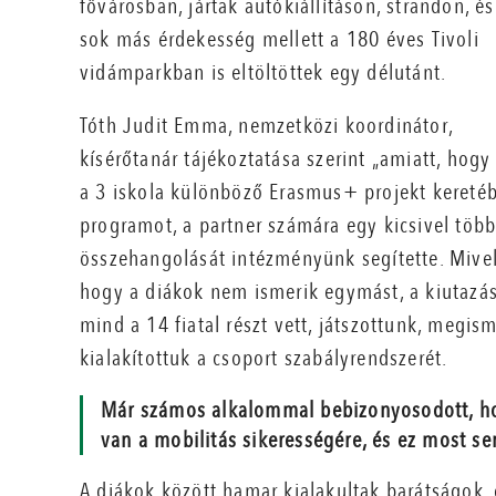
fővárosban, jártak autókiállításon, strandon, és
sok más érdekesség mellett a 180 éves Tivoli
vidámparkban is eltöltöttek egy délutánt.
Tóth Judit Emma, nemzetközi koordinátor,
kísérőtanár tájékoztatása szerint „amiatt, hogy
a 3 iskola különböző Erasmus+ projekt keretéb
programot, a partner számára egy kicsivel több
összehangolását intézményünk segítette. Mive
hogy a diákok nem ismerik egymást, a kiutazás
mind a 14 fiatal részt vett, játszottunk, megi
kialakítottuk a csoport szabályrendszerét.
Már számos alkalommal bebizonyosodott, ho
van a mobilitás sikerességére, és ez most s
A diákok között hamar kialakultak barátságok,