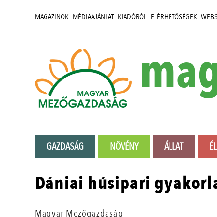
MAGAZINOK
MÉDIAAJÁNLAT
KIADÓRÓL
ELÉRHETŐSÉGEK
WEB
mag
GAZDASÁG
NÖVÉNY
ÁLLAT
É
Dániai húsipari gyakorl
Magyar Mezőgazdaság