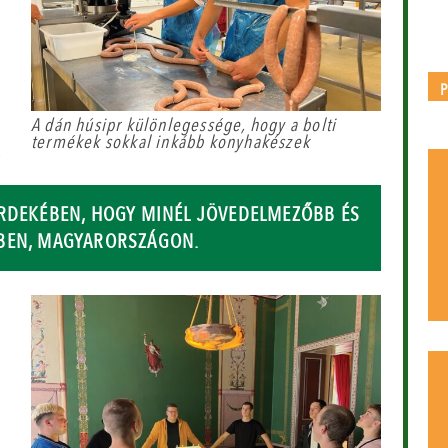
A dán húsipr különlegessége, hogy a bolti
termékek sokkal inkább konyhakészek
,
ÉRDEKÉBEN, HOGY MINÉL JÖVEDELMEZŐBB ÉS
ŐBEN, MAGYARORSZÁGON.