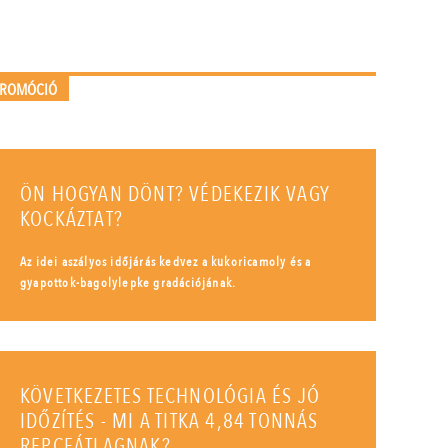
PROMÓCIÓ
ÖN HOGYAN DÖNT? VÉDEKEZIK VAGY
KOCKÁZTAT?
Az idei aszályos időjárás kedvez a kukoricamoly és a
gyapottok-bagolylepke gradációjának.
KÖVETKEZETES TECHNOLÓGIA ÉS JÓ
IDŐZÍTÉS - MI A TITKA 4,84 TONNÁS
REPCEÁTLAGNAK?