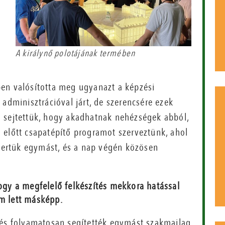
A királynő polotájának termében
en valósította meg ugyanazt a képzési
 adminisztrációval járt, de szerencsére ezek
l sejtettük, hogy akadhatnak nehézségek abból,
 előtt csapatépítő programot szerveztünk, ahol
smertük egymást, és a nap végén közösen
gy a megfelelő felkészítés mekkora hatással
em lett másképp.
 és folyamatosan segítették egymást szakmailag