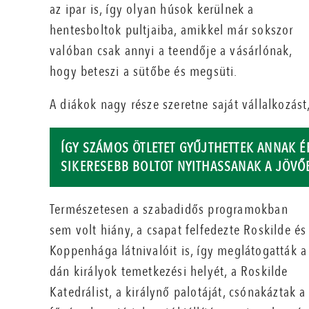
az ipar is, így olyan húsok kerülnek a
hentesboltok pultjaiba, amikkel már sokszor
valóban csak annyi a teendője a vásárlónak,
hogy beteszi a sütőbe és megsüti.
A diákok nagy része szeretne saját vállalkozást
ÍGY SZÁMOS ÖTLETET GYŰJTHETTEK ANNAK 
SIKERESEBB BOLTOT NYITHASSANAK A JÖV
Természetesen a szabadidős programokban
sem volt hiány, a csapat felfedezte Roskilde és
Koppenhága látnivalóit is, így meglátogatták a
dán királyok temetkezési helyét, a Roskilde
Katedrálist, a királynő palotáját, csónakáztak a