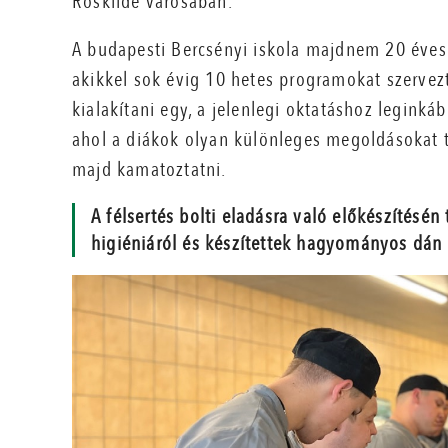
Roskilde városában.
A budapesti Bercsényi iskola majdnem 20 éves 
akikkel sok évig 10 hetes programokat szervezt
kialakítani egy, a jelenlegi oktatáshoz legink
ahol a diákok olyan különleges megoldásokat t
majd kamatoztatni.
A félsertés bolti eladásra való előkészítésén
higiéniáról és készítettek hagyományos dán 