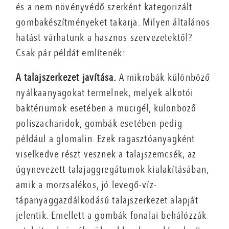
és a nem növényvédő szerként kategorizált
gombakészítményeket takarja. Milyen általános
hatást várhatunk a hasznos szervezetektől?
Csak pár példát említenék:
A talajszerkezet javítása.
A mikrobák különböző
nyálkaanyagokat termelnek, melyek alkotói
baktériumok esetében a mucigél, különböző
poliszacharidok, gombák esetében pedig
például a glomalin. Ezek ragasztóanyagként
viselkedve részt vesznek a talajszemcsék, az
úgynevezett talajaggregátumok kialakításában,
amik a morzsalékos, jó levegő-víz-
tápanyaggazdálkodású talajszerkezet alapját
jelentik. Emellett a gombák fonalai behálózzák