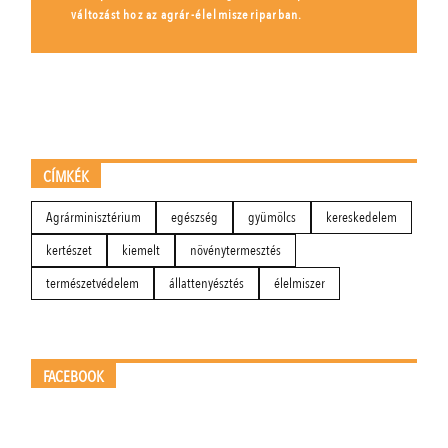
változást hoz az agrár-élelmiszeriparban.
CÍMKÉK
Agrárminisztérium
egészség
gyümölcs
kereskedelem
kertészet
kiemelt
növénytermesztés
természetvédelem
állattenyésztés
élelmiszer
FACEBOOK