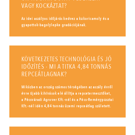
VAGY KOCKÁZTAT?
Az idei aszályos időjárás kedvez a kukoricamoly és a
gyapottok-bagolylepke gradációjának.
KÖVETKEZETES TECHNOLÓGIA ÉS JÓ
IDŐZÍTÉS - MI A TITKA 4,84 TONNÁS
REPCEÁTLAGNAK?
Miközben az ország számos térségében az aszály évről
évre újabb kihívások elé állítja a repcetermesztőket,
a Pécsváradi Agrover Kft.-nél és a Pécs-Reménypusztai
Kft.-nél idén 4,84 tonnás üzemi repceátlag született.