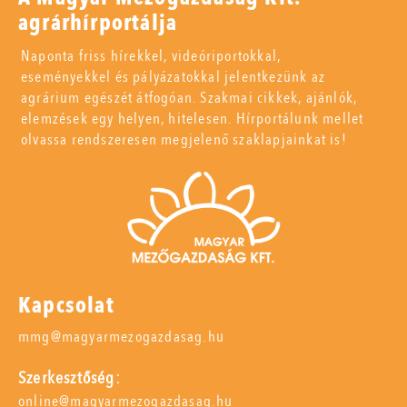
agrárhírportálja
Naponta friss hírekkel, videóriportokkal,
eseményekkel és pályázatokkal jelentkezünk az
agrárium egészét átfogóan. Szakmai cikkek, ajánlók,
elemzések egy helyen, hitelesen. Hírportálunk mellet
olvassa rendszeresen megjelenő szaklapjainkat is!
Kapcsolat
mmg@magyarmezogazdasag.hu
Szerkesztőség:
online@magyarmezogazdasag.hu