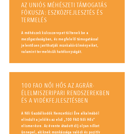
AZ UNIÓS MÉHÉSZETI TÁMOGATÁS
FÓKUSZA: ESZKÖZFEJLESZTÉS ÉS
TERMELÉS
A méhészek kulcsszerepet töltenek be a
mezőgazdaságban, és megfelelő támogatással
jelentősen javíthatják munkakörülményeiket,
valamint termelésük hatékonyságát.
100 FAO NŐI HŐS AZ AGRÁR-
ÉLELMISZERIPARI RENDSZEREKBEN
ÉS A VIDÉKFEJLESZTÉSBEN
A Női Gazdálkodók Nemzetközi Éve alkalmából
elindult a jelölés az első „100 FAO Női Hős”
elismerésre. Az évente átadott díj olyan nőket
ünnepel, akiknek munkássága valódi és pozitív