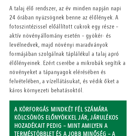
A talaj élő rendszer, az év minden napján napi
24 órában nyüzsögnek benne az élőlények. A
fotoszintézissel előállított cukrok egy része –
aktív növényállomány esetén – gyökér- és
levélnedvek, majd növényi maradványok
formájában szolgálnak táplálékul a talaj apró
élőlényeinek. Ezért cserébe a mikrobák segítik a
növényeket a tápanyagok elérésében és
felvételében, a vízellátásukat, és védik őket a
káros környezeti behatásoktól.
A KÖRFORGÁS MINDKÉT FÉL SZÁMÁRA
KÖLCSÖNÖS ELŐNYÖKKEL JÁR, JÁRULÉKOS
HOZADÉKAIT PEDIG – MINT AMILYEN A
TERMÉSTÖBBLET ÉS A JOBB MINŐSÉG – A