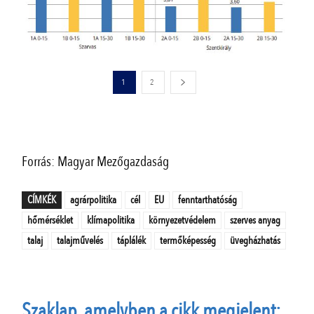
1
2
Forrás: Magyar Mezőgazdaság
CÍMKÉK
agrárpolitika
cél
EU
fenntarthatóság
hőmérséklet
klímapolitika
környezetvédelem
szerves anyag
talaj
talajművelés
táplálék
termőképesség
üvegházhatás
Szaklap, amelyben a cikk megjelent: