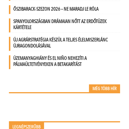
ŐSZIBARACK-SZEZON 2026 – NE MARADJ LE RÓLA
SPANYOLORSZÁGBAN DRÁMAIAN NŐTT AZ ERDŐTÜZEK
KÁRTÉTELE
ÚJ AGRÁRSTRATÉGIA KÉSZÜL A TELJES ÉLELMISZERLÁNC
ÚJRAGONDOLÁSÁVAL
ÜZEMANYAGHIÁNY ÉS EL NIÑO NEHEZÍTI A
PÁLMAÜLTETVÉNYEKEN A BETAKARÍTÁST
MÉG TÖBB HÍR
LEGNÉPSZERŰBB