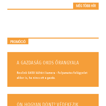
MÉG TÖBB HÍR
PROMÓCIÓ
A GAZDASÁG OKOS ŐRANGYALA
Reolink G450 kültéri kamera - Folyamatos felügyelet
akkor is, ha nincs ott a gazda.
ÖN HOGYAN DÖNT? VÉDEKEZIK