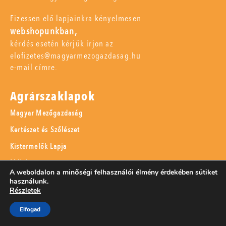
Fizessen elő lapjainkra kényelmesen
webshopunkban,
kérdés esetén kérjük írjon az
elofizetes@magyarmezogazdasag.hu
e-mail címre.
Agrárszaklapok
Magyar Mezőgazdaság
Kertészet és Szőlészet
Kistermelők Lapja
Méhészet
A weboldalon a minőségi felhasználói élmény érdekében sütiket
Kertbarát Magazin
használunk.
Részletek
Kerti Kalendárium
Elfogad
A Mi Erdőnk