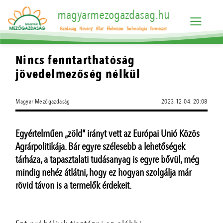
magyarmezogazdasag.hu
Gazdaság
Növény
Állat
Élelmiszer
Technológia
Természet
Nincs fenntarthatóság
jövedelmezőség nélkül
Magyar Mezőgazdaság
2023.12.04. 20:08
Egyértelműen „zöld” irányt vett az Európai Unió Közös
Agrárpolitikája. Bár egyre szélesebb a lehetőségek
tárháza, a tapasztalati tudásanyag is egyre bővül, még
mindig nehéz átlátni, hogy ez hogyan szolgálja már
rövid távon is a termelők érdekeit.