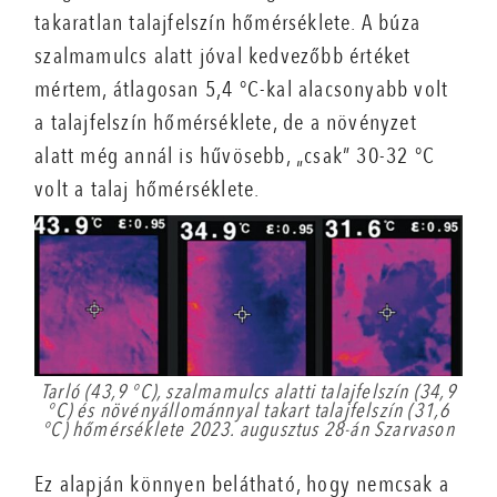
takaratlan talajfelszín hőmérséklete. A búza
szalmamulcs alatt jóval kedvezőbb értéket
mértem, átlagosan 5,4 °C-kal alacsonyabb volt
a talajfelszín hőmérséklete, de a növényzet
alatt még annál is hűvösebb, „csak” 30-32 °C
volt a talaj hőmérséklete.
Tarló (43,9 °C), szalmamulcs alatti talajfelszín (34,9
°C) és növényállománnyal takart talajfelszín (31,6
°C) hőmérséklete 2023. augusztus 28-án Szarvason
Ez alapján könnyen belátható, hogy nemcsak a