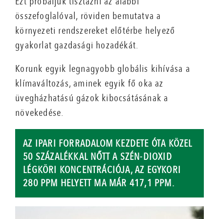
Ezt próbáljuk tisztázni az alábbi
összefoglalóval, röviden bemutatva a
környezeti rendszereket előtérbe helyező
gyakorlat gazdasági hozadékát.
Korunk egyik legnagyobb globális kihívása a
klímaváltozás, aminek egyik fő oka az
üvegházhatású gázok kibocsátásának a
növekedése.
AZ IPARI FORRADALOM KEZDETE ÓTA KÖZEL
50 SZÁZALÉKKAL NŐTT A SZÉN-DIOXID
LÉGKÖRI KONCENTRÁCIÓJA, AZ EGYKORI
280 PPM HELYETT MA MÁR 417,1 PPM.