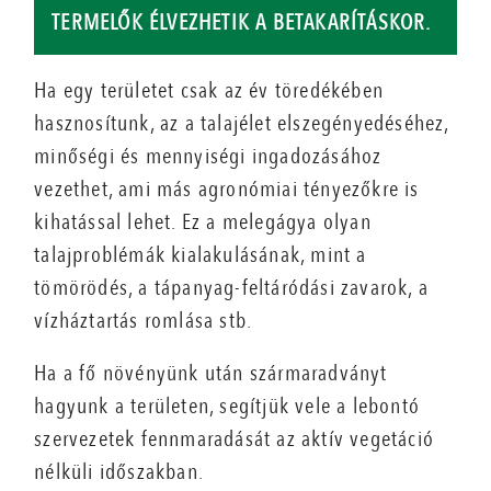
TERMELŐK ÉLVEZHETIK A BETAKARÍTÁSKOR.
Ha egy területet csak az év töredékében
hasznosítunk, az a talajélet elszegényedéséhez,
minőségi és mennyiségi ingadozásához
vezethet, ami más agronómiai tényezőkre is
kihatással lehet. Ez a melegágya olyan
talajproblémák kialakulásának, mint a
tömörödés, a tápanyag-feltáródási zavarok, a
vízháztartás romlása stb.
Ha a fő növényünk után szármaradványt
hagyunk a területen, segítjük vele a lebontó
szervezetek fennmaradását az aktív vegetáció
nélküli időszakban.