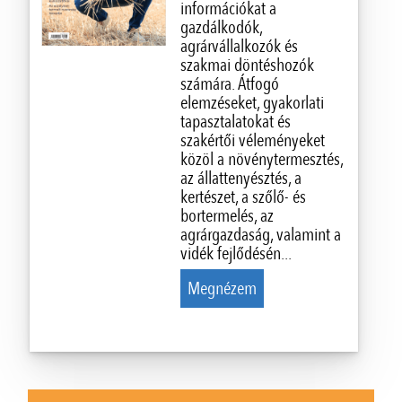
információkat a
gazdálkodók,
agrárvállalkozók és
szakmai döntéshozók
számára. Átfogó
elemzéseket, gyakorlati
tapasztalatokat és
szakértői véleményeket
közöl a növénytermesztés,
az állattenyésztés, a
kertészet, a szőlő- és
bortermelés, az
agrárgazdaság, valamint a
vidék fejlődésén...
Megnézem