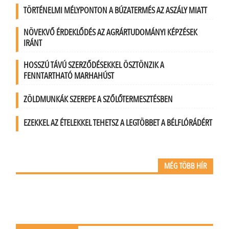
TÖRTÉNELMI MÉLYPONTON A BÚZATERMÉS AZ ASZÁLY MIATT
NÖVEKVŐ ÉRDEKLŐDÉS AZ AGRÁRTUDOMÁNYI KÉPZÉSEK
IRÁNT
HOSSZÚ TÁVÚ SZERZŐDÉSEKKEL ÖSZTÖNZIK A
FENNTARTHATÓ MARHAHÚST
ZÖLDMUNKÁK SZEREPE A SZŐLŐTERMESZTÉSBEN
EZEKKEL AZ ÉTELEKKEL TEHETSZ A LEGTÖBBET A BÉLFLÓRÁDÉRT
MÉG TÖBB HÍR