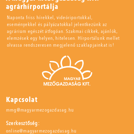
agrárhírportálja
Naponta friss hírekkel, videóriportokkal,
eseményekkel és pályázatokkal jelentkezünk az
agrárium egészét átfogóan. Szakmai cikkek, ajánlók,
elemzések egy helyen, hitelesen. Hírportálunk mellet
olvassa rendszeresen megjelenő szaklapjainkat is!
Kapcsolat
mmg@magyarmezogazdasag.hu
Szerkesztőség:
online@magyarmezogazdasag.hu