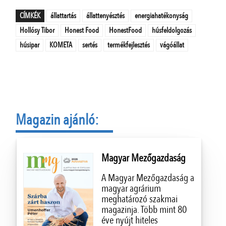
CÍMKÉK
állattartás
állattenyésztés
energiahatékonyság
Hollósy Tibor
Honest Food
HonestFood
húsfeldolgozás
húsipar
KOMETA
sertés
termékfejlesztés
vágóállat
Magazin ajánló:
Magyar Mezőgazdaság
A Magyar Mezőgazdaság a
magyar agrárium
meghatározó szakmai
magazinja. Több mint 80
éve nyújt hiteles