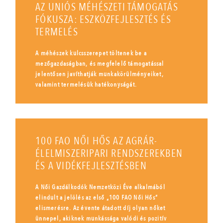
AZ UNIÓS MÉHÉSZETI TÁMOGATÁS
FÓKUSZA: ESZKÖZFEJLESZTÉS ÉS
TERMELÉS
A méhészek kulcsszerepet töltenek be a
mezőgazdaságban, és megfelelő támogatással
jelentősen javíthatják munkakörülményeiket,
valamint termelésük hatékonyságát.
100 FAO NŐI HŐS AZ AGRÁR-
ÉLELMISZERIPARI RENDSZEREKBEN
ÉS A VIDÉKFEJLESZTÉSBEN
A Női Gazdálkodók Nemzetközi Éve alkalmából
elindult a jelölés az első „100 FAO Női Hős”
elismerésre. Az évente átadott díj olyan nőket
ünnepel, akiknek munkássága valódi és pozitív