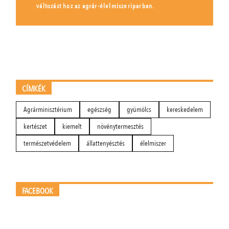
változást hoz az agrár-élelmiszeriparban.
CÍMKÉK
Agrárminisztérium
egészség
gyümölcs
kereskedelem
kertészet
kiemelt
növénytermesztés
természetvédelem
állattenyésztés
élelmiszer
FACEBOOK