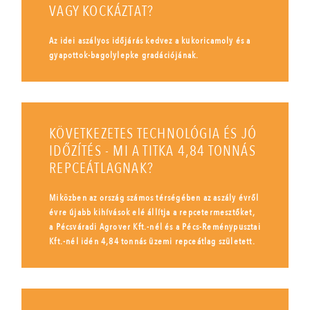
VAGY KOCKÁZTAT?
Az idei aszályos időjárás kedvez a kukoricamoly és a
gyapottok-bagolylepke gradációjának.
KÖVETKEZETES TECHNOLÓGIA ÉS JÓ
IDŐZÍTÉS - MI A TITKA 4,84 TONNÁS
REPCEÁTLAGNAK?
Miközben az ország számos térségében az aszály évről
évre újabb kihívások elé állítja a repcetermesztőket,
a Pécsváradi Agrover Kft.-nél és a Pécs-Reménypusztai
Kft.-nél idén 4,84 tonnás üzemi repceátlag született.