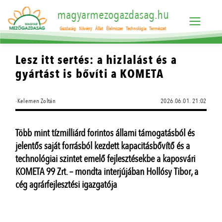
magyarmezogazdasag.hu
Gazdaság
Növény
Állat
Élelmiszer
Technológia
Természet
Lesz itt sertés: a hizlalást és a
gyártást is bővíti a KOMETA
·Kelemen Zoltán
2026.06.01. 21:02
Több mint tízmilliárd forintos állami támogatásból és
jelentős saját forrásból kezdett kapacitásbővítő és a
technológiai szintet emelő fejlesztésekbe a kaposvári
KOMETA 99 Zrt. – mondta interjújában Hollósy Tibor, a
cég agrárfejlesztési igazgatója