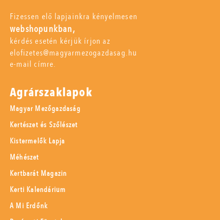
Fizessen elő lapjainkra kényelmesen
webshopunkban,
kérdés esetén kérjük írjon az
elofizetes@magyarmezogazdasag.hu
e-mail címre.
Agrárszaklapok
Magyar Mezőgazdaság
Kertészet és Szőlészet
Kistermelők Lapja
Méhészet
Kertbarát Magazin
Kerti Kalendárium
A Mi Erdőnk