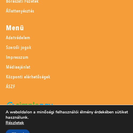
Borászati Füzetek
Állattenyésztés
Menü
Adatvédelem
Szerzői jogok
Impresszum
Médiaajánlat
Központi elérhetőségek
ÁSZF
A weboldalon a minőségi felhasználói élmény érdekében sütiket
használunk.
SimplePay adattovábbítási nyilatkozat
Részletek