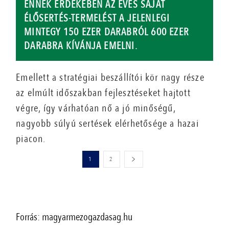
ENNEK ÉRDEKÉBEN AZ ÉVES SAJÁT
ÉLŐSERTÉS-TERMELÉST A JELENLEGI
MINTEGY 150 EZER DARABRÓL 600 EZER
DARABRA KÍVÁNJA EMELNI.
Emellett a stratégiai beszállítói kör nagy része
az elmúlt időszakban fejlesztéseket hajtott
végre, így várhatóan nő a jó minőségű,
nagyobb súlyú sertések elérhetősége a hazai
piacon.
1
2
Forrás: magyarmezogazdasag.hu