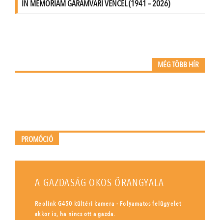
MÉG TÖBB HÍR
PROMÓCIÓ
A GAZDASÁG OKOS ŐRANGYALA
Reolink G450 kültéri kamera - Folyamatos felügyelet
akkor is, ha nincs ott a gazda.