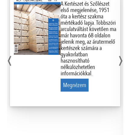
A Kertészet és Szőlészet
első megjelenése, 1951
óta a kertész szakma
mértékadó lapja. Többszöri
arculatváltást követően ma
már havonta 68 oldalon
jelenik meg, az árutermelő
‹
›
kertészek számára a
gyakorlatban
hasznosítható
nélkülözhetetlen
információkkal.
Megnézem