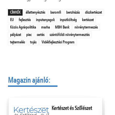
CÍMKÉK
állattenyésztés
baromfi
beruházás
díszkertészet
EU
fejlesztés
inputanyagok
inputköltség
kertészet
Közös Agrárpolitika
marha
MBH Bank
növénytermeszés
pályázat
piac
sertés
szántóföldi növénytermesztés
tejtermelés
tojás
Vidékfejlesztési Program
Magazin ajánló:
Kertészet és Szőlészet