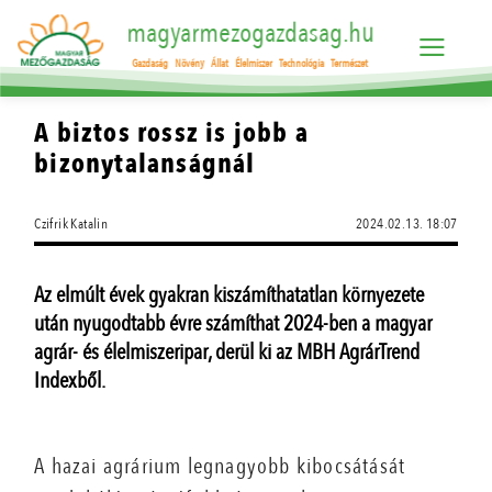
magyarmezogazdasag.hu
Gazdaság
Növény
Állat
Élelmiszer
Technológia
Természet
A biztos rossz is jobb a
bizonytalanságnál
Czifrik Katalin
2024.02.13. 18:07
Az elmúlt évek gyakran kiszámíthatatlan környezete
után nyugodtabb évre számíthat 2024-ben a magyar
agrár- és élelmiszeripar, derül ki az MBH AgrárTrend
Indexből.
A hazai agrárium legnagyobb kibocsátását