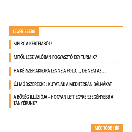
LEGFRISSEBB
SIPIRC A KERTEMBŐL!
MITŐL LESZ VALÓBAN FOGYASZTÓ EGY TURMIX?
HA KÉTSZER AKKORA LENNE A FÖLD…, DE NEM AZ…
ÚJ MÓDSZEREKKEL KUTATJÁK A MEDITERRÁN BÁLNÁKAT
A BŐSÉG ILLÚZIÓJA – HOGYAN LETT EGYRE SZEGÉNYEBB A
TÁNYÉRUNK?
MÉG TÖBB HÍR