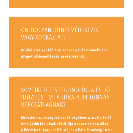
ÖN HOGYAN DÖNT? VÉDEKEZIK
VAGY KOCKÁZTAT?
Az idei aszályos időjárás kedvez a kukoricamoly és a
gyapottok-bagolylepke gradációjának.
KÖVETKEZETES TECHNOLÓGIA ÉS JÓ
IDŐZÍTÉS - MI A TITKA 4,84 TONNÁS
REPCEÁTLAGNAK?
Miközben az ország számos térségében az aszály évről
évre újabb kihívások elé állítja a repcetermesztőket,
a Pécsváradi Agrover Kft.-nél és a Pécs-Reménypusztai