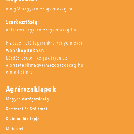
mmg@magyarmezogazdasag.hu
Szerkesztőség:
online@magyarmezogazdasag.hu
Fizessen elő lapjainkra kényelmesen
webshopunkban,
kérdés esetén kérjük írjon az
elofizetes@magyarmezogazdasag.hu
e-mail címre.
Agrárszaklapok
Magyar Mezőgazdaság
Kertészet és Szőlészet
Kistermelők Lapja
Méhészet