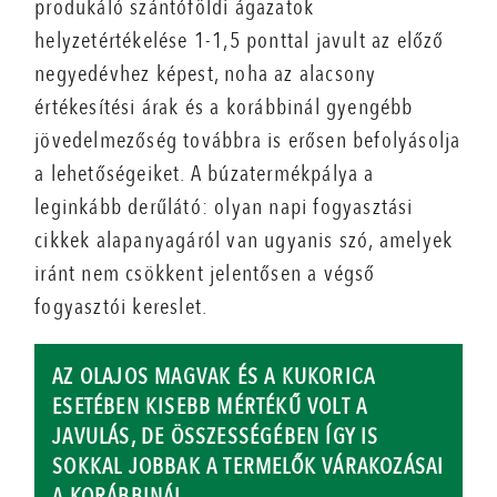
produkáló szántóföldi ágazatok
helyzetértékelése 1-1,5 ponttal javult az előző
negyedévhez képest, noha az alacsony
értékesítési árak és a korábbinál gyengébb
jövedelmezőség továbbra is erősen befolyásolja
a lehetőségeiket. A búzatermékpálya a
leginkább derűlátó: olyan napi fogyasztási
cikkek alapanyagáról van ugyanis szó, amelyek
iránt nem csökkent jelentősen a végső
fogyasztói kereslet.
AZ OLAJOS MAGVAK ÉS A KUKORICA
ESETÉBEN KISEBB MÉRTÉKŰ VOLT A
JAVULÁS, DE ÖSSZESSÉGÉBEN ÍGY IS
SOKKAL JOBBAK A TERMELŐK VÁRAKOZÁSAI
A KORÁBBINÁL.