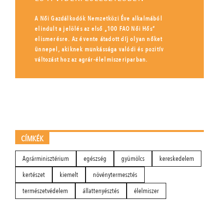
A Női Gazdálkodók Nemzetközi Éve alkalmából
elindult a jelölés az első „100 FAO Női Hős”
elismerésre. Az évente átadott díj olyan nőket
ünnepel, akiknek munkássága valódi és pozitív
változást hoz az agrár-élelmiszeriparban.
CÍMKÉK
Agrárminisztérium
egészség
gyümölcs
kereskedelem
kertészet
kiemelt
növénytermesztés
természetvédelem
állattenyésztés
élelmiszer