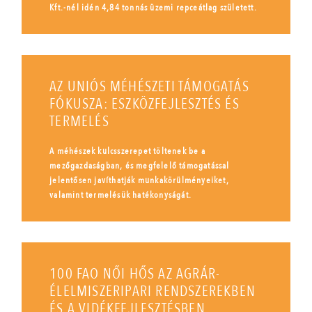
Kft.-nél idén 4,84 tonnás üzemi repceátlag született.
AZ UNIÓS MÉHÉSZETI TÁMOGATÁS
FÓKUSZA: ESZKÖZFEJLESZTÉS ÉS
TERMELÉS
A méhészek kulcsszerepet töltenek be a
mezőgazdaságban, és megfelelő támogatással
jelentősen javíthatják munkakörülményeiket,
valamint termelésük hatékonyságát.
100 FAO NŐI HŐS AZ AGRÁR-
ÉLELMISZERIPARI RENDSZEREKBEN
ÉS A VIDÉKFEJLESZTÉSBEN