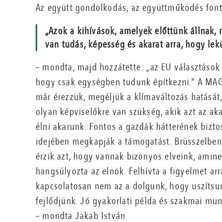
Az együtt gondolkodás, az együttműködés font
„Azok a kihívások, amelyek előttünk állnak
van tudás, képesség és akarat arra, hogy lek
– mondta, majd hozzátette: „az EU választások 
hogy csak egységben tudunk építkezni.” A MAG
már érezzük, megéljük a klímaváltozás hatását
olyan képviselőkre van szükség, akik azt az ak
élni akarunk. Fontos a gazdák hátterének bizto
idejében megkapják a támogatást. Brüsszelben
érzik azt, hogy vannak bizonyos elveink, amine
hangsúlyozta az elnök. Felhívta a figyelmet a
kapcsolatosan nem az a dolgunk, hogy uszítsu
fejlődjünk. Jó gyakorlati példa és szakmai mu
– mondta Jakab István.