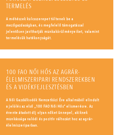
TERMELÉS
A méhészek kulcsszerepet töltenek be a
mezőgazdaságban, és megfelelő támogatással
jelentősen javíthatják munkakörülményeiket, valamint
termelésük hatékonyságát.
100 FAO NŐI HŐS AZ AGRÁR-
ÉLELMISZERIPARI RENDSZEREKBEN
ÉS A VIDÉKFEJLESZTÉSBEN
A Női Gazdálkodók Nemzetközi Éve alkalmából elindult
a jelölés az első „100 FAO Női Hős” elismerésre. Az
évente átadott díj olyan nőket ünnepel, akiknek
munkássága valódi és pozitív változást hoz az agrár-
élelmiszeriparban.