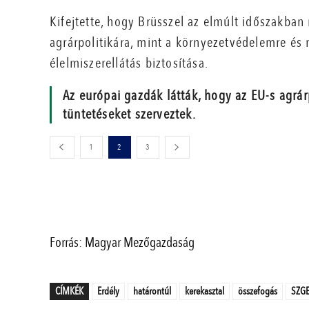
Kifejtette, hogy Brüsszel az elmúlt időszakban 
agrárpolitikára, mint a környezetvédelemre és 
élelmiszerellátás biztosítása.
Az európai gazdák látták, hogy az EU-s agrár
tüntetéseket szerveztek.
1
2
3
Forrás: Magyar Mezőgazdaság
CÍMKÉK
Erdély
határontúl
kerekasztal
összefogás
SZG