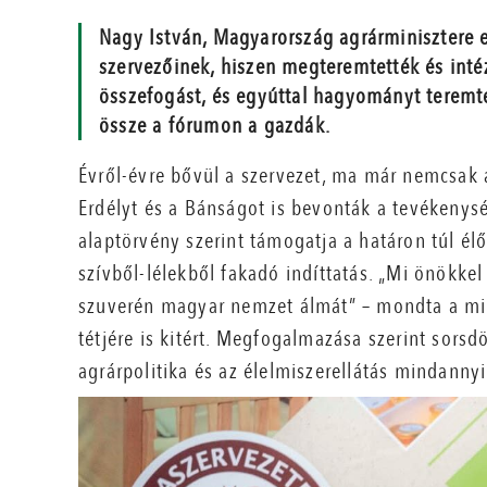
Nagy István, Magyarország agrárminisztere e
szervezőinek, hiszen megteremtették és inté
összefogást, és egyúttal hagyományt teremt
össze a fórumon a gazdák.
Évről-évre bővül a szervezet, ma már nemcsak 
Erdélyt és a Bánságot is bevonták a tevékenys
alaptörvény szerint támogatja a határon túl él
szívből-lélekből fakadó indíttatás. „Mi önökkel
szuverén magyar nemzet álmát” – mondta a min
tétjére is kitért. Megfogalmazása szerint sors
agrárpolitika és az élelmiszerellátás mindanny