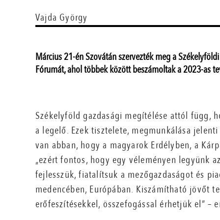
Vajda György
Március 21-én Szovátán szervezték meg a Székelyföld
Fórumát, ahol többek között beszámoltak a 2023-as tevé
Székelyföld gazdasági megítélése attól függ, h
a legelő. Ezek tisztelete, megmunkálása jelenti 
van abban, hogy a magyarok Erdélyben, a Kár
„ezért fontos, hogy egy véleményen legyünk a
fejlesszük, fiatalítsuk a mezőgazdaságot és pi
medencében, Európában. Kiszámítható jövőt te
erőfeszítésekkel, összefogással érhetjük el” –