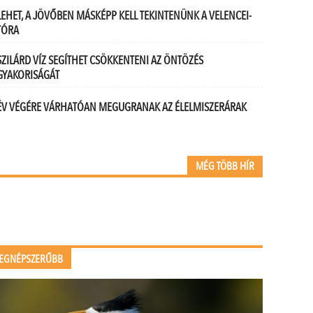
LEHET, A JÖVŐBEN MÁSKÉPP KELL TEKINTENÜNK A VELENCEI-
TÓRA
SZILÁRD VÍZ SEGÍTHET CSÖKKENTENI AZ ÖNTÖZÉS
GYAKORISÁGÁT
ÉV VÉGÉRE VÁRHATÓAN MEGUGRANAK AZ ÉLELMISZERÁRAK
MÉG TÖBB HÍR
EGNÉPSZERŰBB