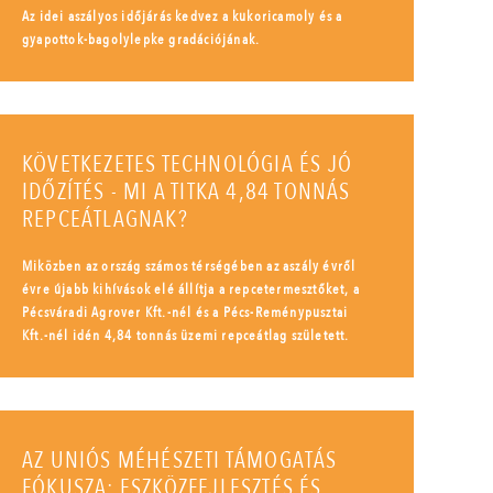
Az idei aszályos időjárás kedvez a kukoricamoly és a
gyapottok-bagolylepke gradációjának.
KÖVETKEZETES TECHNOLÓGIA ÉS JÓ
IDŐZÍTÉS - MI A TITKA 4,84 TONNÁS
REPCEÁTLAGNAK?
Miközben az ország számos térségében az aszály évről
évre újabb kihívások elé állítja a repcetermesztőket, a
Pécsváradi Agrover Kft.-nél és a Pécs-Reménypusztai
Kft.-nél idén 4,84 tonnás üzemi repceátlag született.
AZ UNIÓS MÉHÉSZETI TÁMOGATÁS
FÓKUSZA: ESZKÖZFEJLESZTÉS ÉS