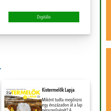
Digitális
Kistermelők Lapja
Miként tudta megőrizni
egy évszázadon át a lap
népszerűségét? A