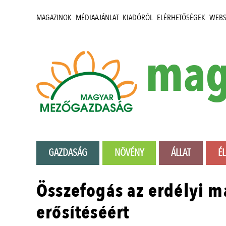
MAGAZINOK
MÉDIAAJÁNLAT
KIADÓRÓL
ELÉRHETŐSÉGEK
WEB
mag
GAZDASÁG
NÖVÉNY
ÁLLAT
É
Összefogás az erdélyi 
erősítéséért