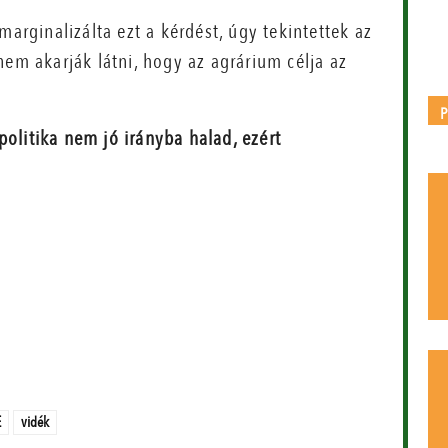
marginalizálta ezt a kérdést, úgy tekintettek az
nem akarják látni, hogy az agrárium célja az
politika nem jó irányba halad, ezért
E
vidék