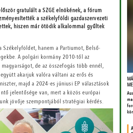
lőször gratulált a SZGE elnökének, a fórum
zményesítették a székelyföldi gazdaszervezeti
ettek, hiszen már ötödik alkalommal gyűltek
a Székelyföldet, hanem a Partiumot, Belső-
égekbe. A polgári kormány 2010-től az
ő magyarságot, de az összefogás több ennél,
 együtt akarjuk valóra váltani az erős és
iszter, majd a 2024-es júniusi EP választások
döntő jelentősége van, mert a közös európai
iunk jövője szempontjából stratégiai kérdés.