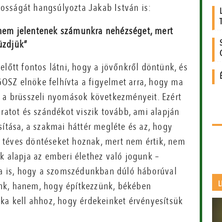
osságát hangsúlyozta Jakab István is:
, nem jelentenek számunkra nehézséget, mert
üzdjük”
előtt fontos látni, hogy a jövőnkről döntünk, és
OSZ elnöke felhívta a figyelmet arra, hogy ma
, a brüsszeli nyomások következményeit. Ezért
aratot és szándékot viszik tovább, ami alapján
sítása, a szakmai háttér megléte és az, hogy
 téves döntéseket hoznak, mert nem értik, nem
k alapja az emberi élethez való jogunk –
rra is, hogy a szomszédunkban dúló háborúval
L
nk, hanem, hogy építkezzünk, békében
nka kell ahhoz, hogy érdekeinket érvényesítsük