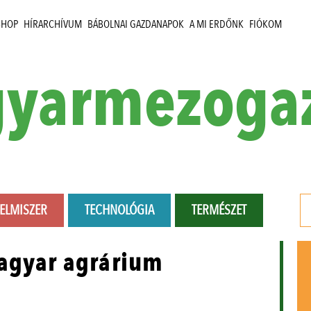
SHOP
HÍRARCHÍVUM
BÁBOLNAI GAZDANAPOK
A MI ERDŐNK
FIÓKOM
yarmezoga
LELMISZER
TECHNOLÓGIA
TERMÉSZET
magyar agrárium