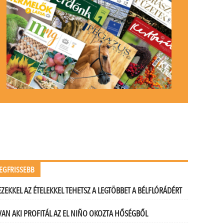
EGFRISSEBB
EZEKKEL AZ ÉTELEKKEL TEHETSZ A LEGTÖBBET A BÉLFLÓRÁDÉRT
VAN AKI PROFITÁL AZ EL NIÑO OKOZTA HŐSÉGBŐL