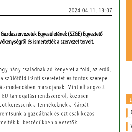
2024.04.11. 18:07
i Gazdaszervezetek Egyesületének (SZGE) Egyeztető
kenységről és ismertették a szervezet terveit.
ogy hány családnak ad kenyeret a föld, az erdő,
a szülőföld iránti szeretetet és fontos szerepe
pát-medencében maradjanak. Mint elhangzott:
z EU támogatási rendszeréről, közösen
L
acot keressünk a termékeknek a Kárpát-
remtsünk a gazdáknak és ezt csak közös
 emelték ki beszédükben a vezetők.