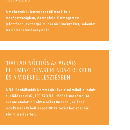
A méhészek kulcsszerepet töltenek be a
mezőgazdaságban, és megfelelő támogatással
jelentősen javíthatják munkakörülményeiket, valamint
termelésük hatékonyságát.
100 FAO NŐI HŐS AZ AGRÁR-
ÉLELMISZERIPARI RENDSZEREKBEN
ÉS A VIDÉKFEJLESZTÉSBEN
A Női Gazdálkodók Nemzetközi Éve alkalmából elindult
a jelölés az első „100 FAO Női Hős” elismerésre. Az
évente átadott díj olyan nőket ünnepel, akiknek
munkássága valódi és pozitív változást hoz az agrár-
élelmiszeriparban.