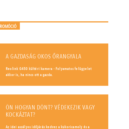
PROMÓCIÓ
A GAZDASÁG OKOS ŐRANGYALA
Reolink G450 kültéri kamera - Folyamatos felügyelet
akkor is, ha nincs ott a gazda.
ÖN HOGYAN DÖNT? VÉDEKEZIK VAGY
KOCKÁZTAT?
Az idei aszályos időjárás kedvez a kukoricamoly és a