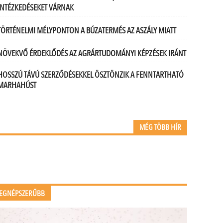
INTÉZKEDÉSEKET VÁRNAK
TÖRTÉNELMI MÉLYPONTON A BÚZATERMÉS AZ ASZÁLY MIATT
NÖVEKVŐ ÉRDEKLŐDÉS AZ AGRÁRTUDOMÁNYI KÉPZÉSEK IRÁNT
HOSSZÚ TÁVÚ SZERZŐDÉSEKKEL ÖSZTÖNZIK A FENNTARTHATÓ
MARHAHÚST
MÉG TÖBB HÍR
EGNÉPSZERŰBB