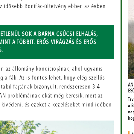
 Az idősebb Bonifác-ültetvény ebben az évben
ETLENÜL SOK A BARNA CSÚCSI ELHALÁS,
INT A TÖBBIT. ERŐS VIRÁGZÁS ÉS ERŐS
S.
an az állomány kondíciójának, ahol ugyanis
a fák. Az is fontos lehet, hogy elég szellős
tabil fajtának bizonyult, rendszeresen 3-4
 BAN problémáinak okát még keresik, mert az
t kivédeni, és ezeket a kezeléseket mind időben