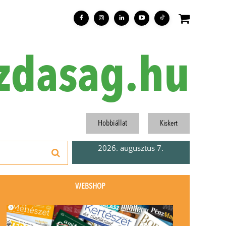
zdasag.hu
Hobbiállat
Kiskert
2026. augusztus 7.
WEBSHOP