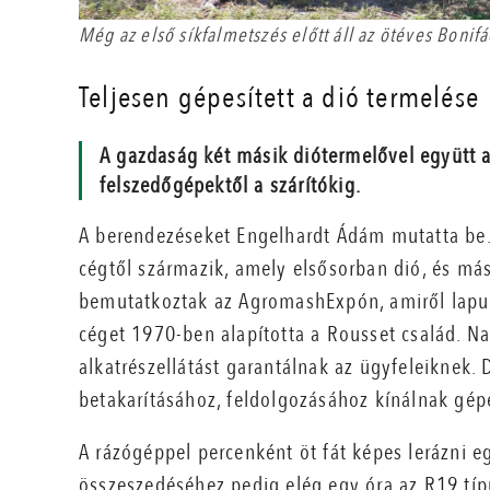
Még az első síkfalmetszés előtt áll az ötéves Bonifá
Teljesen gépesített a dió termelése
A gazdaság két másik diótermelővel együtt al
felszedőgépektől a szárítókig.
A berendezéseket Engelhardt Ádám mutatta be
cégtől származik, amely elsősorban dió, és más
bemutatkoztak az AgromashExpón, amiről lapu
céget 1970-ben alapította a Rousset család. Nag
alkatrészellátást garantálnak az ügyfeleiknek
betakarításához, feldolgozásához kínálnak gép
A rázógéppel percenként öt fát képes lerázni eg
összeszedéséhez pedig elég egy óra az R19 típ