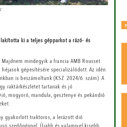
c
akította ki a teljes gépparkot a rázó- és
. Majdnem mindegyik a francia AMB Rousset
 héjasok gépesítésére specializálódott. Az idén
nkban is beszámoltunk (KSZ. 2024/6. szám). A
y raktárkészletet tartanak és jó
. Dió, mogyoró, mandula, gesztenye és pekándió
eket.
y gyakorlott traktoros, a lerázott dió
usú szedőgéppel. Újabb és valamivel kisebb