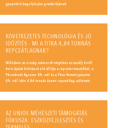
gyapottok-bagolylepke gradációjának.
KÖVETKEZETES TECHNOLÓGIA ÉS JÓ
IDŐZÍTÉS - MI A TITKA 4,84 TONNÁS
REPCEÁTLAGNAK?
Miközben az ország számos térségében az aszály évről
évre újabb kihívások elé állítja a repcetermesztőket, a
Pécsváradi Agrover Kft.-nél és a Pécs-Reménypusztai
Kft.-nél idén 4,84 tonnás üzemi repceátlag született.
AZ UNIÓS MÉHÉSZETI TÁMOGATÁS
FÓKUSZA: ESZKÖZFEJLESZTÉS ÉS
TERMELÉS