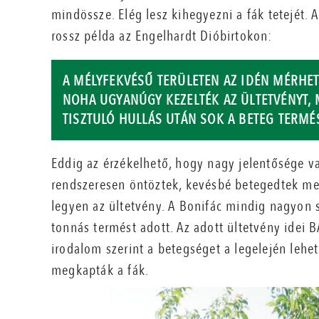
mindössze. Elég lesz kihegyezni a fák tetejét.
rossz példa az Engelhardt Dióbirtokon:
A MÉLYFEKVÉSŰ TERÜLETEN AZ IDÉN MÉRHET
NOHA UGYANÚGY KEZELTÉK AZ ÜLTETVÉNYT, M
TISZTULÓ HULLÁS UTÁN SOK A BETEG TERMÉ
Eddig az érzékelhető, hogy nagy jelentősége v
rendszeresen öntöztek, kevésbé betegedtek meg 
legyen az ültetvény. A Bonifác mindig nagyon s
tonnás termést adott. Az adott ültetvény idei
irodalom szerint a betegséget a legelején lehe
megkapták a fák.