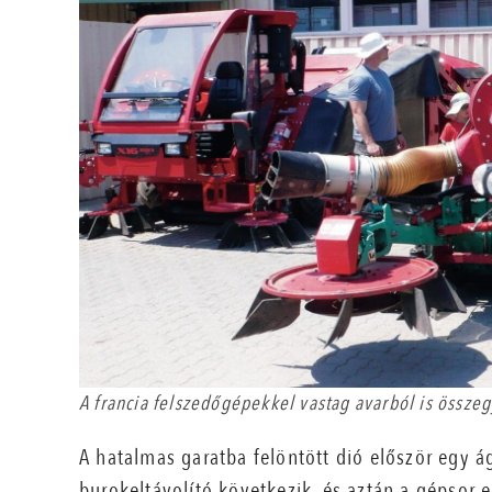
A francia felszedőgépekkel vastag avarból is összegy
A hatalmas garatba felöntött dió először egy á
burokeltávolító következik, és aztán a gépsor 