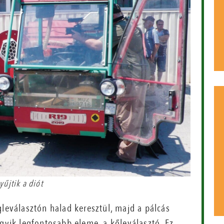
űjtik a diót
gleválasztón halad keresztül, majd a pálcás
egyik legfontosabb eleme, a kőleválasztó. Ez