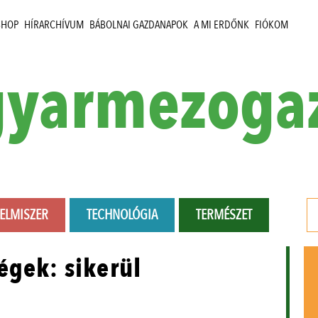
SHOP
HÍRARCHÍVUM
BÁBOLNAI GAZDANAPOK
A MI ERDŐNK
FIÓKOM
yarmezoga
LELMISZER
TECHNOLÓGIA
TERMÉSZET
égek: sikerül