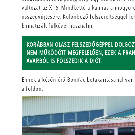
változat az X16. Mindkettő alkalmas a mogyoró
összegyűjtésére. Különböző felszereltséggel l
klimatizált fülkével használni.
KORÁBBAN OLASZ FELSZEDŐGÉPPEL DOLGOZ
NEM MŰKÖDÖTT MEGFELELŐEN, EZEK A FRAN
AVARBÓL IS FÖLSZEDIK A DIÓT.
Ennek a későn érő Bonifác betakarításánál van j
a földön.