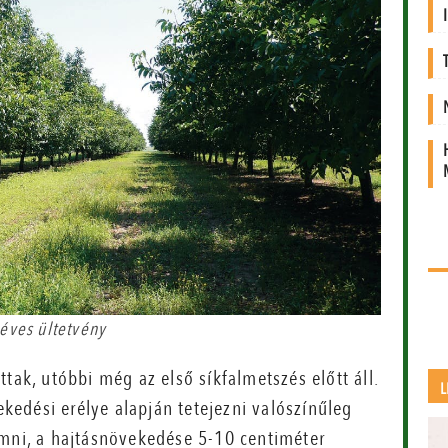
 éves ültetvény
tak, utóbbi még az első síkfalmetszés előtt áll.
L
vekedési erélye alapján tetejezni valószínűleg
emni, a hajtásnövekedése 5-10 centiméter