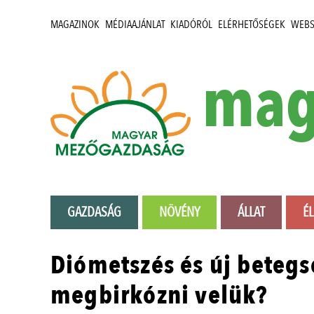
MAGAZINOK
MÉDIAAJÁNLAT
KIADÓRÓL
ELÉRHETŐSÉGEK
WEB
mag
GAZDASÁG
NÖVÉNY
ÁLLAT
É
Diómetszés és új betegs
megbirkózni velük?