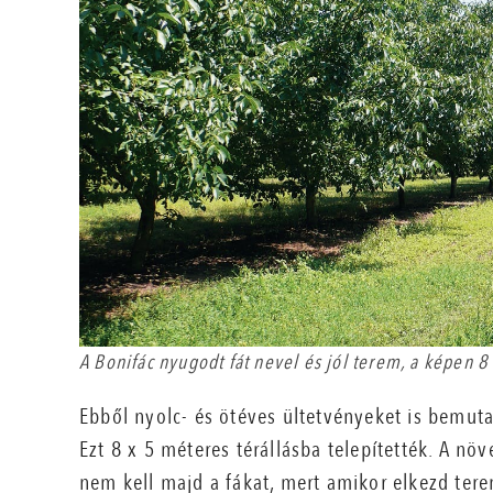
A Bonifác nyugodt fát nevel és jól terem, a képen 8
Ebből nyolc- és ötéves ültetvényeket is bemutat
Ezt 8 x 5 méteres térállásba telepítették. A nö
nem kell majd a fákat, mert amikor elkezd ter