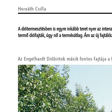
Horváth Csilla
A diótermesztésben is egyre inkább teret nyer az inten
termő diófajták, úgy nő a termésátlag. Ám az új fajták
Az Engelhardt Dióbirtok másik fontos fajtája a 