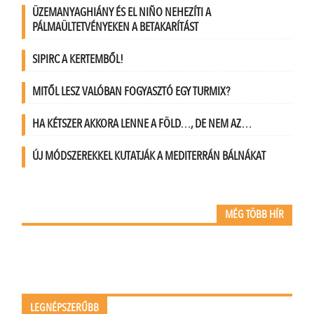
ÜZEMANYAGHIÁNY ÉS EL NIÑO NEHEZÍTI A
PÁLMAÜLTETVÉNYEKEN A BETAKARÍTÁST
SIPIRC A KERTEMBŐL!
MITŐL LESZ VALÓBAN FOGYASZTÓ EGY TURMIX?
HA KÉTSZER AKKORA LENNE A FÖLD…, DE NEM AZ…
ÚJ MÓDSZEREKKEL KUTATJÁK A MEDITERRÁN BÁLNÁKAT
MÉG TÖBB HÍR
LEGNÉPSZERŰBB