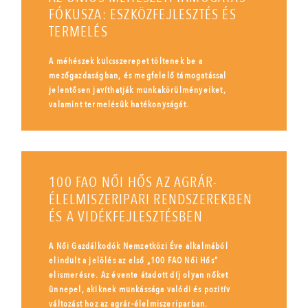
FÓKUSZA: ESZKÖZFEJLESZTÉS ÉS
TERMELÉS
A méhészek kulcsszerepet töltenek be a
mezőgazdaságban, és megfelelő támogatással
jelentősen javíthatják munkakörülményeiket,
valamint termelésük hatékonyságát.
100 FAO NŐI HŐS AZ AGRÁR-
ÉLELMISZERIPARI RENDSZEREKBEN
ÉS A VIDÉKFEJLESZTÉSBEN
A Női Gazdálkodók Nemzetközi Éve alkalmából
elindult a jelölés az első „100 FAO Női Hős”
elismerésre. Az évente átadott díj olyan nőket
ünnepel, akiknek munkássága valódi és pozitív
változást hoz az agrár-élelmiszeriparban.