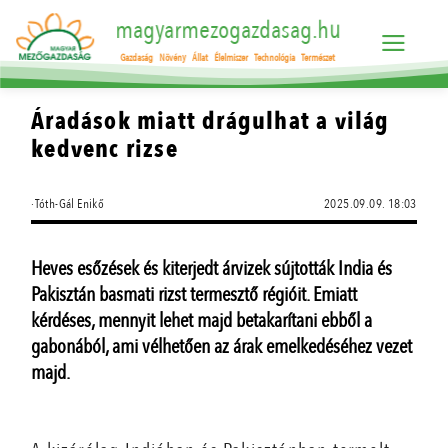
magyarmezogazdasag.hu
Gazdaság
Növény
Állat
Élelmiszer
Technológia
Természet
Áradások miatt drágulhat a világ
kedvenc rizse
·Tóth-Gál Enikő
2025.09.09. 18:03
Heves esőzések és kiterjedt árvizek sújtották India és
Pakisztán basmati rizst termesztő régióit. Emiatt
kérdéses, mennyit lehet majd betakarítani ebből a
gabonából, ami vélhetően az árak emelkedéséhez vezet
majd.