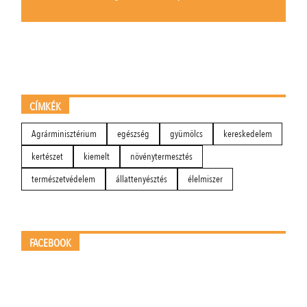
CÍMKÉK
Agrárminisztérium
egészség
gyümölcs
kereskedelem
kertészet
kiemelt
növénytermesztés
természetvédelem
állattenyésztés
élelmiszer
FACEBOOK