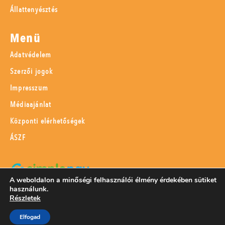
Állattenyésztés
Menü
Adatvédelem
Szerzői jogok
Impresszum
Médiaajánlat
Központi elérhetőségek
ÁSZF
A weboldalon a minőségi felhasználói élmény érdekében sütiket
használunk.
SimplePay adattovábbítási nyilatkozat
Részletek
Elfogad
© 2023 Magyar Mezőgazdaság Kft.