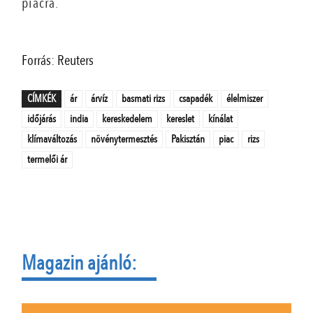
piacra.
Forrás: Reuters
CÍMKÉK
ár
árvíz
basmati rizs
csapadék
élelmiszer
időjárás
india
kereskedelem
kereslet
kínálat
klímaváltozás
növénytermesztés
Pakisztán
piac
rizs
termelői ár
Magazin ajánló: