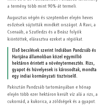
a termény több mint 90%-át termeli.
Augusztus végén és szeptember elején heves
esőzések sújtották mindkét országot. A Ravi, a
Csenaáb, a Szutledzs és a Beász folyók
kiöntöttek, elárasztva ezeket a régiókat.
Első becslések szerint Indiában Pandzsáb és
Harijána államokban közel egymillió
hektáron érintett a növénytermesztés. Rizs,
gyapot és hüvelyesek is károsodtak, mondta
egy indiai kormányzati tisztviselő.
Pakisztán Pandzsáb tartományában e hónap
elején több ezer hektáron került víz alá a rizs, a
cukornád, a kukorica, a zöldségek és a gyapot.