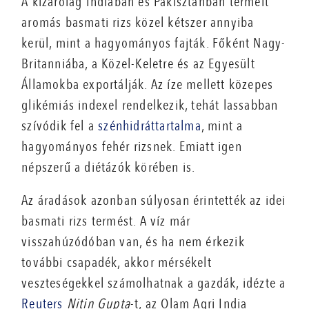
A kizárólag Indiában és Pakisztánban termelt
aromás basmati rizs közel kétszer annyiba
kerül, mint a hagyományos fajták. Főként Nagy-
Britanniába, a Közel-Keletre és az Egyesült
Államokba exportálják. Az íze mellett közepes
glikémiás indexel rendelkezik, tehát lassabban
szívódik fel a
szénhidráttartalma
, mint a
hagyományos fehér rizsnek. Emiatt igen
népszerű a diétázók körében is.
Az áradások azonban súlyosan érintették az idei
basmati rizs termést. A víz már
visszahúzódóban van, és ha nem érkezik
további csapadék, akkor mérsékelt
veszteségekkel számolhatnak a gazdák, idézte a
Reuters
Nitin Gupta
-t, az Olam Agri India