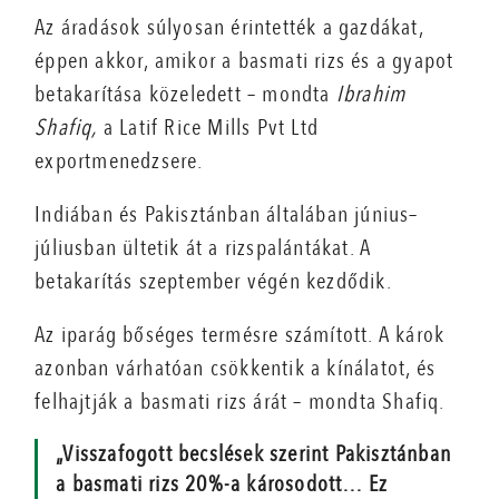
Az áradások súlyosan érintették a gazdákat,
éppen akkor, amikor a basmati rizs és a gyapot
betakarítása közeledett – mondta
Ibrahim
Shafiq,
a Latif Rice Mills Pvt Ltd
exportmenedzsere.
Indiában és Pakisztánban általában június–
júliusban ültetik át a rizspalántákat. A
betakarítás szeptember végén kezdődik.
Az iparág bőséges termésre számított. A károk
azonban várhatóan csökkentik a kínálatot, és
felhajtják a basmati rizs árát – mondta Shafiq.
„Visszafogott becslések szerint Pakisztánban
a basmati rizs 20%-a károsodott… Ez