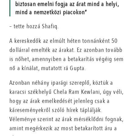
biztosan emelni fogja az árat mind a helyi,
mind a nemzetközi piacokon”
– tette hozzá Shafiq.
A kereskedők az elmúlt héten tonnánként 50
dollárral emelték az árakat. Ez azonban tovább
is nőhet, amennyiben a betakarítás végéig sem
nő a kínálat, mutatott rá Gupta.
Azonban néhány iparági szereplő, köztük a
karacsi székhelyű Chela Ram Kewlani, úgy véli,
hogy az árak emelkedését jelenleg csak a
káreseményekről szóló hírek táplálják.
Véleménye szerint az árak mérséklődni fognak,
amint megérkezik az most betakarított áru a