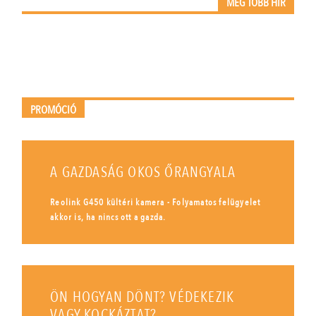
MÉG TÖBB HÍR
PROMÓCIÓ
A GAZDASÁG OKOS ŐRANGYALA
Reolink G450 kültéri kamera - Folyamatos felügyelet
akkor is, ha nincs ott a gazda.
ÖN HOGYAN DÖNT? VÉDEKEZIK
VAGY KOCKÁZTAT?