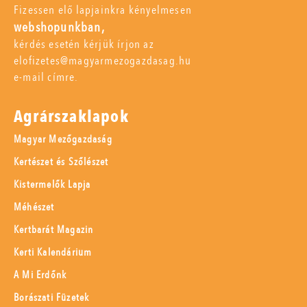
Fizessen elő lapjainkra kényelmesen
webshopunkban,
kérdés esetén kérjük írjon az
elofizetes@magyarmezogazdasag.hu
e-mail címre.
Agrárszaklapok
Magyar Mezőgazdaság
Kertészet és Szőlészet
Kistermelők Lapja
Méhészet
Kertbarát Magazin
Kerti Kalendárium
A Mi Erdőnk
Borászati Füzetek