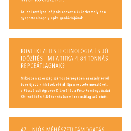
Az idei aszályos időjárás kedvez a kukoricamoly és a
gyapottok-bagolylepke gradációjának.
KÖVETKEZETES TECHNOLÓGIA ÉS JÓ
IDŐZÍTÉS - MI A TITKA 4,84 TONNÁS
REPCEÁTLAGNAK?
Miközben az ország számos térségében az aszály évről
évre újabb kihívások elé állítja a repcetermesztőket,
a Pécsváradi Agrover Kft.-nél és a Pécs-Reménypusztai
Kft.-nél idén 4,84 tonnás üzemi repceátlag született.
AZ UNIÓS MÉHÉSZETI TÁMOGATÁS