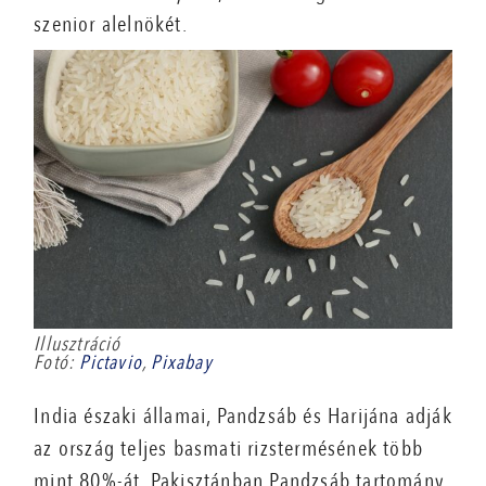
szenior alelnökét.
Illusztráció
Fotó:
Pictavio
,
Pixabay
India északi államai, Pandzsáb és Harijána adják
az ország teljes basmati rizstermésének több
mint 80%-át. Pakisztánban Pandzsáb tartomány