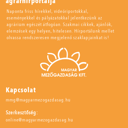
agrárhírportálja
Naponta friss hírekkel, videóriportokkal,
eseményekkel és pályázatokkal jelentkezünk az
agrárium egészét átfogóan. Szakmai cikkek, ajánlók,
elemzések egy helyen, hitelesen. Hírportálunk mellet
olvassa rendszeresen megjelenő szaklapjainkat is!
Kapcsolat
mmg@magyarmezogazdasag.hu
Szerkesztőség:
online@magyarmezogazdasag.hu