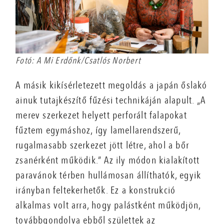
Fotó: A Mi Erdőnk/Csatlós Norbert
A másik kikísérletezett megoldás a japán őslakó
ainuk tutajkészítő fűzési technikáján alapult. „A
merev szerkezet helyett perforált falapokat
fűztem egymáshoz, így lamellarendszerű,
rugalmasabb szerkezet jött létre, ahol a bőr
zsanérként működik.” Az ily módon kialakított
paravánok térben hullámosan állíthatók, egyik
irányban feltekerhetők. Ez a konstrukció
alkalmas volt arra, hogy palástként működjön,
továbbgondolva ebből születtek az