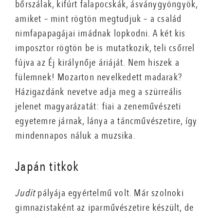
bőrszálak, kifúrt falapocskák, ásványgyöngyök,
amiket – mint rögtön megtudjuk – a család
nimfapapagájai imádnak lopkodni. A két kis
imposztor rögtön be is mutatkozik, teli csőrrel
fújva az Éj királynője áriáját. Nem hiszek a
fülemnek! Mozarton nevelkedett madarak?
Házigazdánk nevetve adja meg a szürreális
jelenet magyarázatát: fiai a zeneművészeti
egyetemre járnak, lánya a táncművészetire, így
mindennapos náluk a muzsika.
Japán titkok
Judit
pályája egyértelmű volt. Már szolnoki
gimnazistaként az iparművészetire készült, de