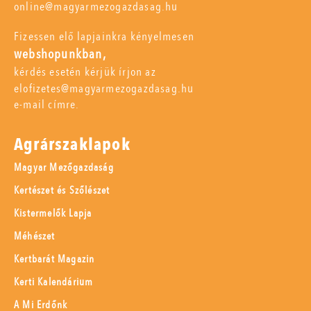
online@magyarmezogazdasag.hu
Fizessen elő lapjainkra kényelmesen
webshopunkban,
kérdés esetén kérjük írjon az
elofizetes@magyarmezogazdasag.hu
e-mail címre.
Agrárszaklapok
Magyar Mezőgazdaság
Kertészet és Szőlészet
Kistermelők Lapja
Méhészet
Kertbarát Magazin
Kerti Kalendárium
A Mi Erdőnk