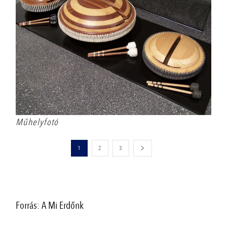
Műhelyfotó
1
2
3
Forrás: A Mi Erdőnk