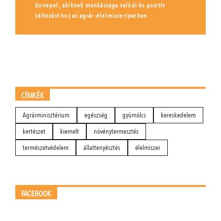
ünnepel, akiknek munkássága valódi és pozitív
változást hoz az agrár-élelmiszeriparban.
CÍMKÉK
Agrárminisztérium
egészség
gyümölcs
kereskedelem
kertészet
kiemelt
növénytermesztés
természetvédelem
állattenyésztés
élelmiszer
FACEBOOK