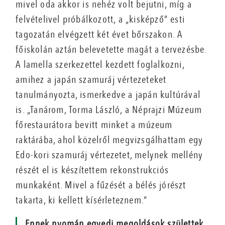
mivel oda akkor is nehéz volt bejutni, míg a
felvételivel próbálkozott, a „kisképző” esti
tagozatán elvégzett két évet bőrszakon. A
főiskolán aztán belevetette magát a tervezésbe.
A lamella szerkezettel kezdett foglalkozni,
amihez a japán szamuráj vértezeteket
tanulmányozta, ismerkedve a japán kultúrával
is. „Tanárom, Torma László, a Néprajzi Múzeum
főrestaurátora bevitt minket a múzeum
raktárába, ahol közelről megvizsgálhattam egy
Edo-kori szamuráj vértezetet, melynek mellény
részét el is készítettem rekonstrukciós
munkaként. Mivel a fűzését a bélés jórészt
takarta, ki kellett kísérleteznem.”
Ennek nyomán egyedi megoldások születtek,