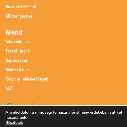
Borászati Füzetek
Állattenyésztés
Menü
Adatvédelem
Szerzői jogok
Impresszum
Médiaajánlat
Központi elérhetőségek
ÁSZF
A weboldalon a minőségi felhasználói élmény érdekében sütiket
használunk.
SimplePay adattovábbítási nyilatkozat
Részletek