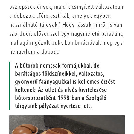
oszlopszekrények, majd kicsinyített változatban
a dobozok. „Térplasztikák, amelyek egyben
használható tárgyak.” Hogy lássuk, miről is van
szó, Judit elővonszol egy nagyméretű paravánt,
mahagóni-gőzölt bükk kombinációval, meg egy
hengerforma dobozt.
A bútorok nemcsak formájukkal, de
barátságos földszíneikkel, változatos,
gyönyörű faanyagukkal is kellemes érzést
keltenek. Az ötlet és nívós kivitelezése
bútorsorozatként 1998-ban a Szolgáló
tárgyaink pályázat nyertese lett.