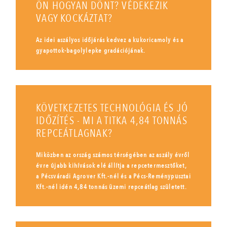
ÖN HOGYAN DÖNT? VÉDEKEZIK
VAGY KOCKÁZTAT?
Az idei aszályos időjárás kedvez a kukoricamoly és a
gyapottok-bagolylepke gradációjának.
KÖVETKEZETES TECHNOLÓGIA ÉS JÓ
IDŐZÍTÉS - MI A TITKA 4,84 TONNÁS
REPCEÁTLAGNAK?
Miközben az ország számos térségében az aszály évről
évre újabb kihívások elé állítja a repcetermesztőket,
a Pécsváradi Agrover Kft.-nél és a Pécs-Reménypusztai
Kft.-nél idén 4,84 tonnás üzemi repceátlag született.