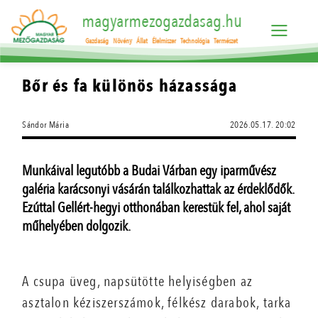
magyarmezogazdasag.hu
Gazdaság
Növény
Állat
Élelmiszer
Technológia
Természet
Bőr és fa különös házassága
Sándor Mária
2026.05.17. 20:02
Munkáival legutóbb a Budai Várban egy iparművész
galéria karácsonyi vásárán találkozhattak az érdeklődők.
Ezúttal Gellért-hegyi otthonában kerestük fel, ahol saját
műhelyében dolgozik.
A csupa üveg, napsütötte helyiségben az
asztalon kéziszerszámok, félkész darabok, tarka