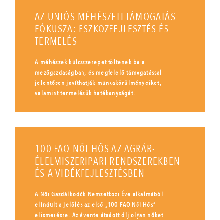
AZ UNIÓS MÉHÉSZETI TÁMOGATÁS
FÓKUSZA: ESZKÖZFEJLESZTÉS ÉS
TERMELÉS
A méhészek kulcsszerepet töltenek be a
mezőgazdaságban, és megfelelő támogatással
jelentősen javíthatják munkakörülményeiket,
valamint termelésük hatékonyságát.
100 FAO NŐI HŐS AZ AGRÁR-
ÉLELMISZERIPARI RENDSZEREKBEN
ÉS A VIDÉKFEJLESZTÉSBEN
A Női Gazdálkodók Nemzetközi Éve alkalmából
elindult a jelölés az első „100 FAO Női Hős”
elismerésre. Az évente átadott díj olyan nőket