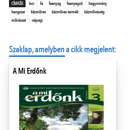
CÍMKÉK
bor
fa
faanyag
faanyagok
hagyomány
hangszer
kézműves
kézműves termék
kézművesség
művészet
néprajz
Szaklap, amelyben a cikk megjelent:
A Mi Erdőnk