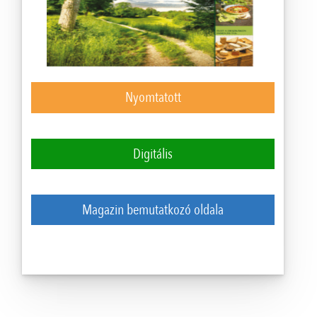
Nyomtatott
Digitális
Magazin bemutatkozó oldala