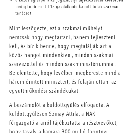
a közös agrárpolitika jogszabályi tájékoztatása keretében
pedig több mint 113 gazdálkodó kapott tőlük szakmai
tanácsot.
Mint leszögezte, ezt a szakmai műhelyt
nemcsak hogy megtartani, hanem fejleszteni
kell, és bízik benne, hogy megtalálják azt a
közös hangot mindenkivel, minden szakmai
szervezettel és minden szakminisztériummal.
Bejelentette, hogy levélben megkereste mind a
három érintett minisztert, és felajánlottam az
együttműködési szándékukat.
A beszámolót a küldöttgyűlés elfogadta. A
küldöttgyűlésen Szinay Attila, a NAK
főigazgatója arról tájékoztatta a résztvevőket,
hogy tavaly a kamara 900 millió forintnyi