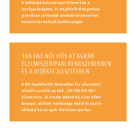
A méhészek kulcsszerepet töltenek be a
mezőgazdaságban, és megfelelő támogatással
jelentősen javíthatják munkakörülményeiket,
valamint termelésük hatékonyságát.
100 FAO NŐI HŐS AZ AGRÁR-
ÉLELMISZERIPARI RENDSZEREKBEN
ÉS A VIDÉKFEJLESZTÉSBEN
A Női Gazdálkodók Nemzetközi Éve alkalmából
elindult a jelölés az első „100 FAO Női Hős”
elismerésre. Az évente átadott díj olyan nőket
ünnepel, akiknek munkássága valódi és pozitív
változást hoz az agrár-élelmiszeriparban.