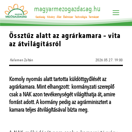
magyarmezogazdasag.hu
Gazdaság
Növény
Állat
Élelmiszer
Technológia
Természet
Össztűz alatt az agrárkamara – vita
az átvilágításról
·Kelemen Zoltán
2026.05.27. 19:00
Komoly nyomás alatt tartotta küldöttgyűlését az
agrárkamara. Mint elhangzott: kormányzati szereplő
csak a NAK azon tevékenységét világíthatja át, amire
forrást adott. A kormány pedig az agrárminisztert a
kamara teljes átvilágításával bízta meg.