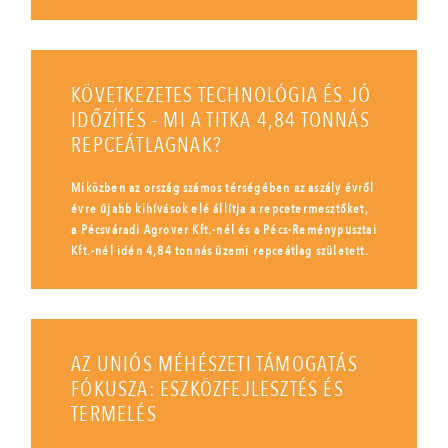
KÖVETKEZETES TECHNOLÓGIA ÉS JÓ
IDŐZÍTÉS - MI A TITKA 4,84 TONNÁS
REPCEÁTLAGNAK?
Miközben az ország számos térségében az aszály évről
évre újabb kihívások elé állítja a repcetermesztőket,
a Pécsváradi Agrover Kft.-nél és a Pécs-Reménypusztai
Kft.-nél idén 4,84 tonnás üzemi repceátlag született.
AZ UNIÓS MÉHÉSZETI TÁMOGATÁS
FÓKUSZA: ESZKÖZFEJLESZTÉS ÉS
TERMELÉS