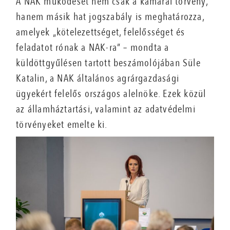
A NAK működését nem csak a kamarai törvény,
hanem másik hat jogszabály is meghatározza,
amelyek „kötelezettséget, felelősséget és
feladatot rónak a NAK-ra” – mondta a
küldöttgyűlésen tartott beszámolójában Süle
Katalin, a NAK
általános agrárgazdasági
ügyekért felelős országos alelnöke. Ezek közül
az államháztartási, valamint az adatvédelmi
törvényeket emelte ki.