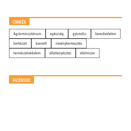
CÍMKÉK
Agrárminisztérium
egészség
gyümölcs
kereskedelem
kertészet
kiemelt
növénytermesztés
természetvédelem
állattenyésztés
élelmiszer
FACEBOOK