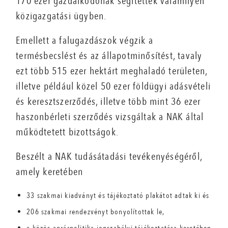
170 ezer gazdálkodónak segítettek valamilyen
közigazgatási ügyben.
Emellett a falugazdászok végzik a
termésbecslést és az állapotminősítést, tavaly
ezt több 515 ezer hektárt meghaladó területen,
illetve például közel 50 ezer földügyi adásvételi
és keresztszerződés, illetve több mint 36 ezer
haszonbérleti szerződés vizsgáltak a NAK által
működtetett bizottságok.
Beszélt a NAK tudásátadási tevékenyéségéről,
amely keretében
33 szakmai kiadványt és tájékoztató plakátot adtak ki és
206 szakmai rendezvényt bonyolítottak le,