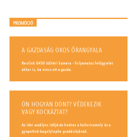
PROMÓCIÓ
A GAZDASÁG OKOS ŐRANGYALA
Reolink G450 kültéri kamera - Folyamatos felügyelet
akkor is, ha nincs ott a gazda.
ÖN HOGYAN DÖNT? VÉDEKEZIK
VAGY KOCKÁZTAT?
Az idei aszályos időjárás kedvez a kukoricamoly és a
gyapottok-bagolylepke gradációjának.