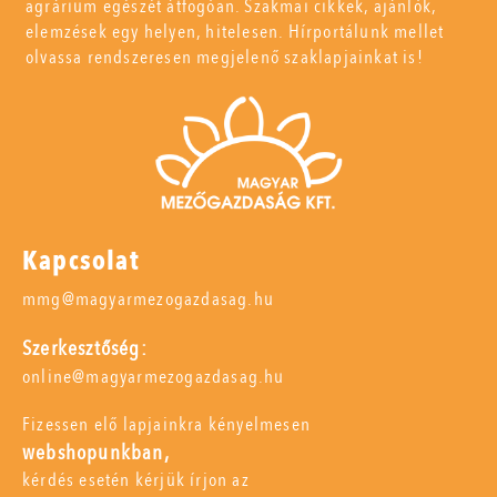
agrárium egészét átfogóan. Szakmai cikkek, ajánlók,
elemzések egy helyen, hitelesen. Hírportálunk mellet
olvassa rendszeresen megjelenő szaklapjainkat is!
Kapcsolat
mmg@magyarmezogazdasag.hu
Szerkesztőség:
online@magyarmezogazdasag.hu
Fizessen elő lapjainkra kényelmesen
webshopunkban,
kérdés esetén kérjük írjon az