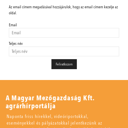
Az email címem megadásával hozzájárulok, hogy az email címem kezelje az
oldal.
Email
Teljes név
A Magyar Mezőgazdaság Kft.
agrárhírportálja
Naponta friss hírekkel, videóriportokkal,
eseményekkel és pályázatokkal jelentkezünk az