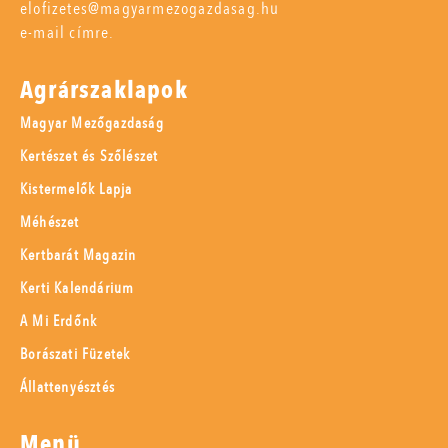
elofizetes@magyarmezogazdasag.hu
e-mail címre.
Agrárszaklapok
Magyar Mezőgazdaság
Kertészet és Szőlészet
Kistermelők Lapja
Méhészet
Kertbarát Magazin
Kerti Kalendárium
A Mi Erdőnk
Borászati Füzetek
Állattenyésztés
Menü