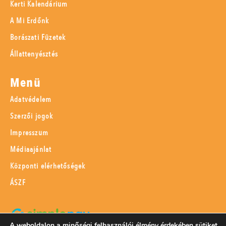
Kerti Kalendárium
A Mi Erdőnk
Borászati Füzetek
Állattenyésztés
Menü
Adatvédelem
Szerzői jogok
Impresszum
Médiaajánlat
Központi elérhetőségek
ÁSZF
A weboldalon a minőségi felhasználói élmény érdekében sütiket