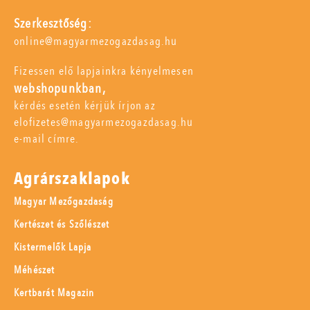
Szerkesztőség:
online@magyarmezogazdasag.hu
Fizessen elő lapjainkra kényelmesen
webshopunkban,
kérdés esetén kérjük írjon az
elofizetes@magyarmezogazdasag.hu
e-mail címre.
Agrárszaklapok
Magyar Mezőgazdaság
Kertészet és Szőlészet
Kistermelők Lapja
Méhészet
Kertbarát Magazin