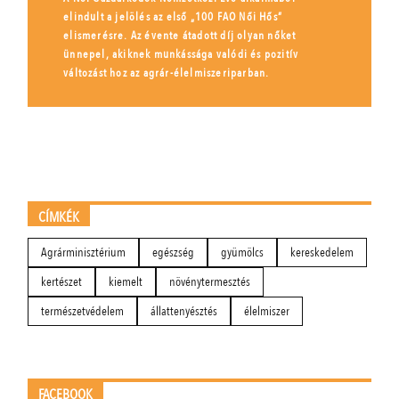
elindult a jelölés az első „100 FAO Női Hős”
elismerésre. Az évente átadott díj olyan nőket
ünnepel, akiknek munkássága valódi és pozitív
változást hoz az agrár-élelmiszeriparban.
CÍMKÉK
Agrárminisztérium
egészség
gyümölcs
kereskedelem
kertészet
kiemelt
növénytermesztés
természetvédelem
állattenyésztés
élelmiszer
FACEBOOK