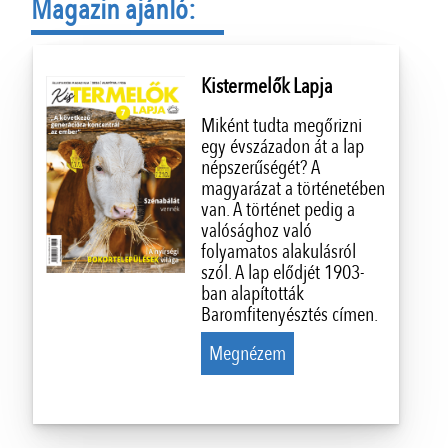
Magazin ajánló:
Kistermelők Lapja
Miként tudta megőrizni
egy évszázadon át a lap
népszerűségét? A
magyarázat a történetében
van. A történet pedig a
valósághoz való
folyamatos alakulásról
szól. A lap elődjét 1903-
ban alapították
Baromfitenyésztés címen.
Megnézem