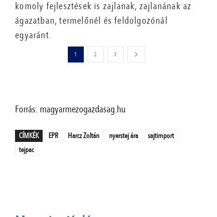
komoly fejlesztések is zajlanak, zajlanának az
ágazatban, termelőnél és feldolgozónál
egyaránt.
1
2
3
Forrás: magyarmezogazdasag.hu
CÍMKÉK
EPR
Harcz Zoltán
nyerstej ára
sajtimport
tejpac