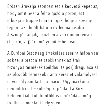
Erősen árnyalja azonban ezt a kedvező képet az,
hogy amit nyer a feldolgozó a poron, azt
elbukja a trappista árán: igaz, hogy a sovány
tejport az elmúlt három év legmagasabb
árszintjén adják, eközben a zsírkomponensek
(tejszín, vaj) ára mélyrepülésben van.
A Európai Bizottság értékelése szerint hiába van
sok tej a piacon és csökkennek az árak,
bizonyos termékek (például tejpor) drágulása és
az olcsóbb termékek iránti kereslet valamelyest
egyensúlyban tartja a piacot. Ugyanakkor a
geopolitikai feszültségek, például a Közel-
Keleten kialakult konfliktus elhúzódása még
ronthat a mostani helyzeten.