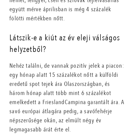
német, lengyel, cseh és szlovák tejfelvásárlás
együtt mérve áprilisban is még 4 százalék
fölötti mértékben nőtt.
Látszik-e a kiút az év eleji válságos
helyzetből?
Nehéz találni, de vannak pozitív jelek a piacon:
egy hónap alatt 15 százalékot nőtt a külföldi
eredetű spot tejek ára Olaszországban, és
három hónap alatt több mint 6 százalékot
emelkedett a FrieslandCampina garantált ára. A
savó európai átlagára pedig, a savófehérje
népszerűsége okán, az elmúlt négy év
legmagasabb árát érte el.