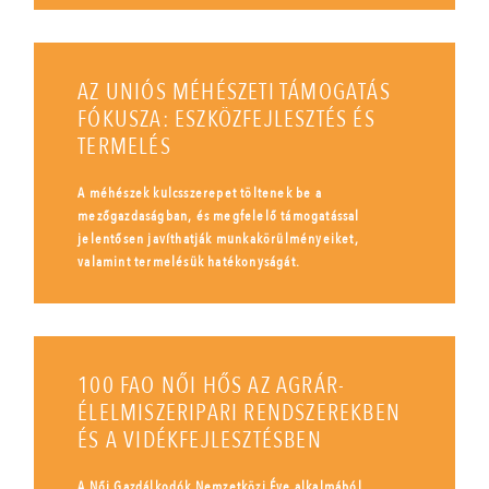
AZ UNIÓS MÉHÉSZETI TÁMOGATÁS
FÓKUSZA: ESZKÖZFEJLESZTÉS ÉS
TERMELÉS
A méhészek kulcsszerepet töltenek be a
mezőgazdaságban, és megfelelő támogatással
jelentősen javíthatják munkakörülményeiket,
valamint termelésük hatékonyságát.
100 FAO NŐI HŐS AZ AGRÁR-
ÉLELMISZERIPARI RENDSZEREKBEN
ÉS A VIDÉKFEJLESZTÉSBEN
A Női Gazdálkodók Nemzetközi Éve alkalmából