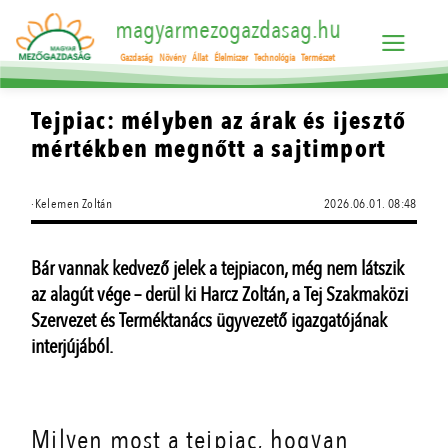
magyarmezogazdasag.hu
Gazdaság
Növény
Állat
Élelmiszer
Technológia
Természet
Tejpiac: mélyben az árak és ijesztő
mértékben megnőtt a sajtimport
·Kelemen Zoltán
2026.06.01. 08:48
Bár vannak kedvező jelek a tejpiacon, még nem látszik
az alagút vége – derül ki Harcz Zoltán, a Tej Szakmaközi
Szervezet és Terméktanács ügyvezető igazgatójának
interjújából.
Milyen most a tejpiac, hogyan