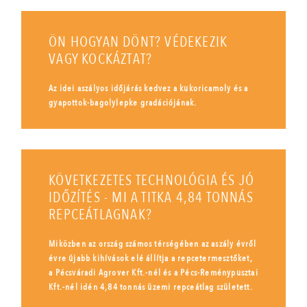
ÖN HOGYAN DÖNT? VÉDEKEZIK
VAGY KOCKÁZTAT?
Az idei aszályos időjárás kedvez a kukoricamoly és a
gyapottok-bagolylepke gradációjának.
KÖVETKEZETES TECHNOLÓGIA ÉS JÓ
IDŐZÍTÉS - MI A TITKA 4,84 TONNÁS
REPCEÁTLAGNAK?
Miközben az ország számos térségében az aszály évről
évre újabb kihívások elé állítja a repcetermesztőket,
a Pécsváradi Agrover Kft.-nél és a Pécs-Reménypusztai
Kft.-nél idén 4,84 tonnás üzemi repceátlag született.