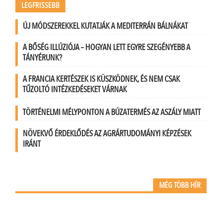
LEGFRISSEBB
ÚJ MÓDSZEREKKEL KUTATJÁK A MEDITERRÁN BÁLNÁKAT
A BŐSÉG ILLÚZIÓJA – HOGYAN LETT EGYRE SZEGÉNYEBB A
TÁNYÉRUNK?
A FRANCIA KERTÉSZEK IS KÜSZKÖDNEK, ÉS NEM CSAK
TŰZOLTÓ INTÉZKEDÉSEKET VÁRNAK
TÖRTÉNELMI MÉLYPONTON A BÚZATERMÉS AZ ASZÁLY MIATT
NÖVEKVŐ ÉRDEKLŐDÉS AZ AGRÁRTUDOMÁNYI KÉPZÉSEK
IRÁNT
MÉG TÖBB HÍR