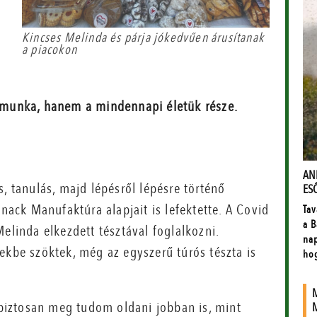
Kincses Melinda és párja jókedvűen árusítanak
a piacokon
munka, hanem a mindennapi életük része.
, tanulás, majd lépésről lépésre történő
Snack Manufaktúra alapjait is lefektette. A Covid
elinda elkezdett tésztával foglalkozni.
ekbe szöktek, még az egyszerű túrós tészta is
.
iztosan meg tudom oldani jobban is, mint