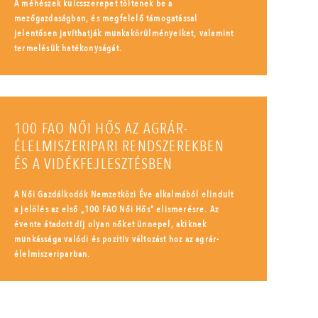
A méhészek kulcsszerepet töltenek be a
mezőgazdaságban, és megfelelő támogatással
jelentősen javíthatják munkakörülményeiket, valamint
termelésük hatékonyságát.
100 FAO NŐI HŐS AZ AGRÁR-
ÉLELMISZERIPARI RENDSZEREKBEN
ÉS A VIDÉKFEJLESZTÉSBEN
A Női Gazdálkodók Nemzetközi Éve alkalmából elindult
a jelölés az első „100 FAO Női Hős” elismerésre. Az
évente átadott díj olyan nőket ünnepel, akiknek
munkássága valódi és pozitív változást hoz az agrár-
élelmiszeriparban.