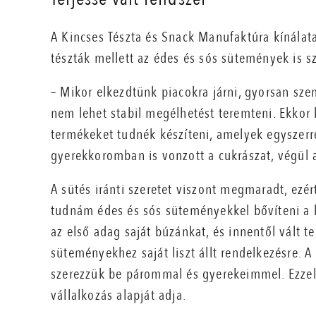
A Kincses Tészta és Snack Manufaktúra kínálat
tészták mellett az édes és sós sütemények is szí
– Mikor elkezdtünk piacokra járni, gyorsan s
nem lehet stabil megélhetést teremteni. Ekko
termékeket tudnék készíteni, amelyek egyszerre
gyerekkoromban is vonzott a cukrászat, végül a
A sütés iránti szeretet viszont megmaradt, ezé
tudnám édes és sós süteményekkel bővíteni a k
az első adag saját búzánkat, és innentől vált te
süteményekhez saját liszt állt rendelkezésre.
szerezzük be párommal és gyerekeimmel. Ezzel ö
vállalkozás alapját adja.