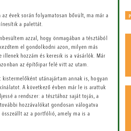
a az évek során folyamatosan bővült, ma már a
nesítik a palettát.
zembesültem azzal, hogy önmagában a tésztából
r kezdtem el gondolkodni azon, milyen más
 illenek hozzám és keresik is a vásárlók. Már
zonban az építőipar felé vitt az utam.
rt kistermelőként utánajártam annak is, hogyan
ínálatot. A következő évben már le is arattuk
ljessé a rendszer: a tésztához saját tojás, a
 A további hozzávalókat gondosan válogatva
sszeállt az a portfólió, amely ma is a