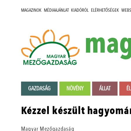
MAGAZINOK
MÉDIAAJÁNLAT
KIADÓRÓL
ELÉRHETŐSÉGEK
WEB
mag
GAZDASÁG
NÖVÉNY
ÁLLAT
É
Kézzel készült hagyomá
Magyar Mezőgazdaság