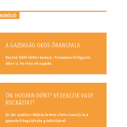
PROMÓCIÓ
A GAZDASÁG OKOS ŐRANGYALA
Reolink G450 kültéri kamera - Folyamatos felügyelet
akkor is, ha nincs ott a gazda.
ÖN HOGYAN DÖNT? VÉDEKEZIK VAGY
KOCKÁZTAT?
Az idei aszályos időjárás kedvez a kukoricamoly és a
gyapottok-bagolylepke gradációjának.