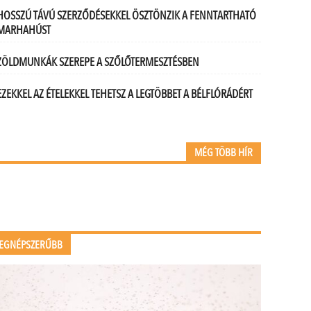
HOSSZÚ TÁVÚ SZERZŐDÉSEKKEL ÖSZTÖNZIK A FENNTARTHATÓ
MARHAHÚST
ZÖLDMUNKÁK SZEREPE A SZŐLŐTERMESZTÉSBEN
EZEKKEL AZ ÉTELEKKEL TEHETSZ A LEGTÖBBET A BÉLFLÓRÁDÉRT
MÉG TÖBB HÍR
EGNÉPSZERŰBB