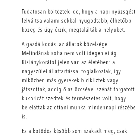
Tudatosan költöztek ide, hogy a napi nyüzsgés
felváltsa valami sokkal nyugodtabb, élhetőbb
közeg és úgy érzik, megtalálták a helyüket.
A gazdálkodás, az állatok közelsége
Melindának soha nem volt idegen világ.
Kislánykorától jelen van az életében: a
nagyszülei állattartással foglalkoztak, így
miközben más gyerekek bicikliztek vagy
játszottak, addig ő az öccsével szénát forgatott
kukoricát szedtek és természetes volt, hogy
beleláttak az ottani munka mindennapi részéb
is.
Ez a kötődés később sem szakadt meg, csak