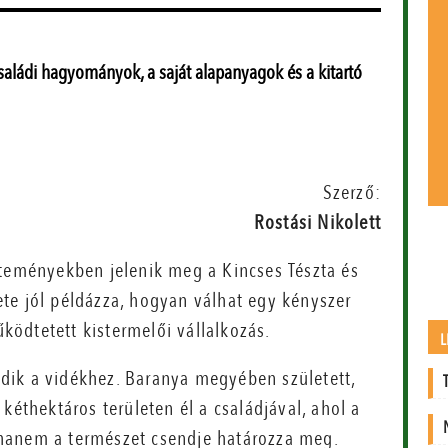
aládi hagyományok, a saját alapanyagok és a kitartó
Szerző:
Rostási Nikolett
üteményekben jelenik meg a Kincses Tészta és
te jól példázza, hogyan válhat egy kényszer
űködtetett kistermelői vállalkozás.
L
dik a vidékhez. Baranya megyében született,
kéthektáros területen él a családjával, ahol a
hanem a természet csendje határozza meg.