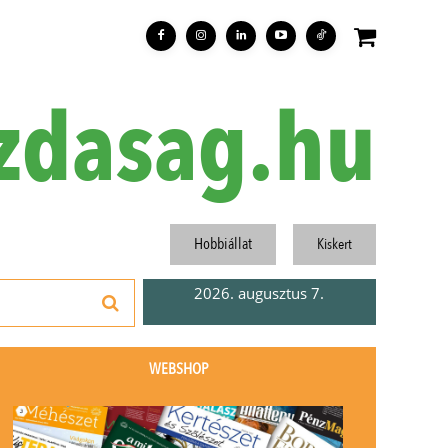
zdasag.hu
Hobbiállat
Kiskert
2026. augusztus 7.
WEBSHOP