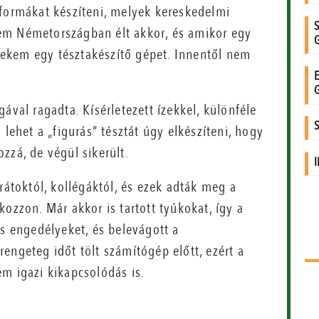
 formákat készíteni, melyek kereskedelmi
ém Németországban élt akkor, és amikor egy
ekem egy tésztakészítő gépet. Innentől nem
ával ragadta. Kísérletezett ízekkel, különféle
 lehet a „figurás” tésztát úgy elkészíteni, hogy
zzá, de végül sikerült.
rátoktól, kollégáktól, és ezek adták meg a
ozzon. Már akkor is tartott tyúkokat, így a
es engedélyeket, és belevágott a
engeteg időt tölt számítógép előtt, ezért a
m igazi kikapcsolódás is.