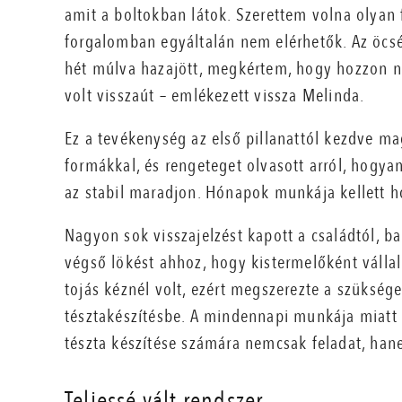
amit a boltokban látok. Szerettem volna olyan
forgalomban egyáltalán nem elérhetők. Az öcs
hét múlva hazajött, megkértem, hogy hozzon n
volt visszaút – emlékezett vissza Melinda.
Ez a tevékenység az első pillanattól kezdve mag
formákkal, és rengeteget olvasott arról, hogyan
az stabil maradjon. Hónapok munkája kellett ho
Nagyon sok visszajelzést kapott a családtól, ba
végső lökést ahhoz, hogy kistermelőként vállalk
tojás kéznél volt, ezért megszerezte a szükség
tésztakészítésbe. A mindennapi munkája miatt r
tészta készítése számára nemcsak feladat, hane
Teljessé vált rendszer