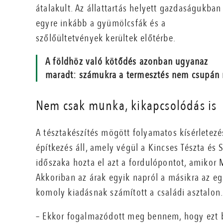
átalakult. Az állattartás helyett gazdaságukban
egyre inkább a gyümölcsfák és a
szőlőültetvények kerültek előtérbe.
A földhöz való kötődés azonban ugyanaz
maradt: számukra a termesztés nem csupán 
Nem csak munka, kikapcsolódás is
A tésztakészítés mögött folyamatos kísérletezés
építkezés áll, amely végül a Kincses Tészta és 
időszaka hozta el azt a fordulópontot, amikor M
Akkoriban az árak egyik napról a másikra az eg
komoly kiadásnak számított a családi asztalon
– Ekkor fogalmazódott meg bennem, hogy ezt b