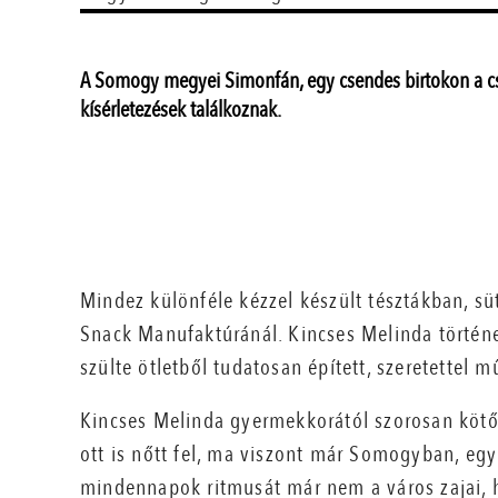
A Somogy megyei Simonfán, egy csendes birtokon a cs
kísérletezések találkoznak.
Mindez különféle kézzel készült tésztákban, s
Snack Manufaktúránál. Kincses Melinda történe
szülte ötletből tudatosan épített, szeretettel m
Kincses Melinda gyermekkorától szorosan kötő
ott is nőtt fel, ma viszont már Somogyban, egy 
mindennapok ritmusát már nem a város zajai, 