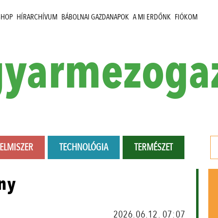
SHOP
HÍRARCHÍVUM
BÁBOLNAI GAZDANAPOK
A MI ERDŐNK
FIÓKOM
yarmezoga
LELMISZER
TECHNOLÓGIA
TERMÉSZET
ny
2026.06.12. 07:07