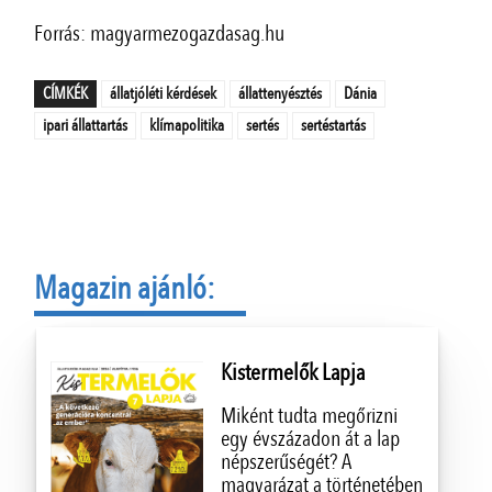
Forrás: magyarmezogazdasag.hu
CÍMKÉK
állatjóléti kérdések
állattenyésztés
Dánia
ipari állattartás
klímapolitika
sertés
sertéstartás
Magazin ajánló:
Kistermelők Lapja
Miként tudta megőrizni
egy évszázadon át a lap
népszerűségét? A
magyarázat a történetében