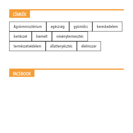
CÍMKÉK
Agrárminisztérium
egészség
gyümölcs
kereskedelem
kertészet
kiemelt
növénytermesztés
természetvédelem
állattenyésztés
élelmiszer
FACEBOOK