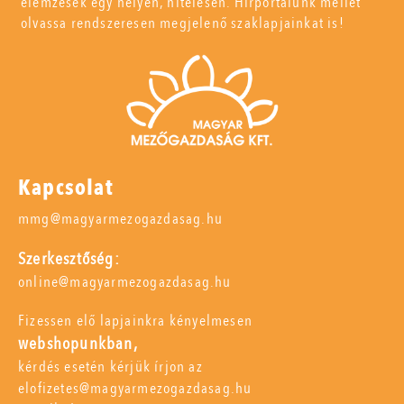
elemzések egy helyen, hitelesen. Hírportálunk mellet
olvassa rendszeresen megjelenő szaklapjainkat is!
Kapcsolat
mmg@magyarmezogazdasag.hu
Szerkesztőség:
online@magyarmezogazdasag.hu
Fizessen elő lapjainkra kényelmesen
webshopunkban,
kérdés esetén kérjük írjon az
elofizetes@magyarmezogazdasag.hu