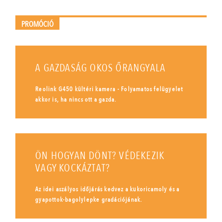
PROMÓCIÓ
A GAZDASÁG OKOS ŐRANGYALA
Reolink G450 kültéri kamera - Folyamatos felügyelet
akkor is, ha nincs ott a gazda.
ÖN HOGYAN DÖNT? VÉDEKEZIK
VAGY KOCKÁZTAT?
Az idei aszályos időjárás kedvez a kukoricamoly és a
gyapottok-bagolylepke gradációjának.