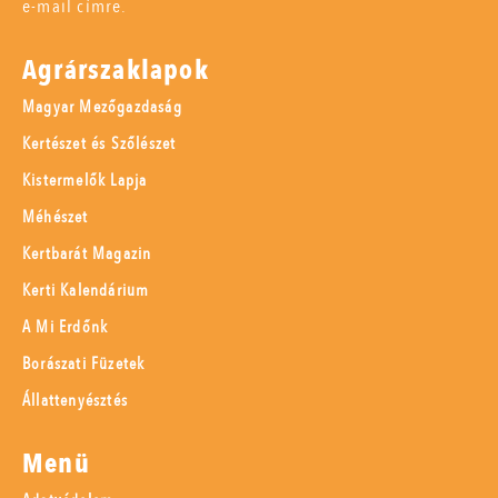
e-mail címre.
Agrárszaklapok
Magyar Mezőgazdaság
Kertészet és Szőlészet
Kistermelők Lapja
Méhészet
Kertbarát Magazin
Kerti Kalendárium
A Mi Erdőnk
Borászati Füzetek
Állattenyésztés
Menü