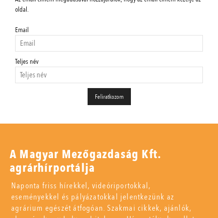
oldal.
Email
Teljes név
A Magyar Mezőgazdaság Kft.
agrárhírportálja
Naponta friss hírekkel, videóriportokkal,
eseményekkel és pályázatokkal jelentkezünk az
agrárium egészét átfogóan. Szakmai cikkek, ajánlók,