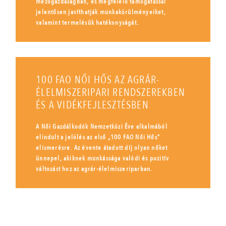
mezőgazdaságban, és megfelelő támogatással
jelentősen javíthatják munkakörülményeiket,
valamint termelésük hatékonyságát.
100 FAO NŐI HŐS AZ AGRÁR-
ÉLELMISZERIPARI RENDSZEREKBEN
ÉS A VIDÉKFEJLESZTÉSBEN
A Női Gazdálkodók Nemzetközi Éve alkalmából
elindult a jelölés az első „100 FAO Női Hős”
elismerésre. Az évente átadott díj olyan nőket
ünnepel, akiknek munkássága valódi és pozitív
változást hoz az agrár-élelmiszeriparban.