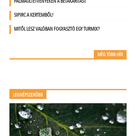
PÁLMAÜLTETVÉNYEKEN A BETAKARÍTÁST
SIPIRC A KERTEMBŐL!
MITŐL LESZ VALÓBAN FOGYASZTÓ EGY TURMIX?
MÉG TÖBB HÍR
LEGNÉPSZERŰBB