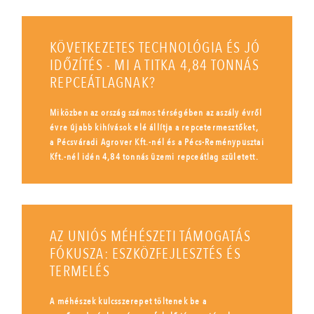
KÖVETKEZETES TECHNOLÓGIA ÉS JÓ
IDŐZÍTÉS - MI A TITKA 4,84 TONNÁS
REPCEÁTLAGNAK?
Miközben az ország számos térségében az aszály évről
évre újabb kihívások elé állítja a repcetermesztőket,
a Pécsváradi Agrover Kft.-nél és a Pécs-Reménypusztai
Kft.-nél idén 4,84 tonnás üzemi repceátlag született.
AZ UNIÓS MÉHÉSZETI TÁMOGATÁS
FÓKUSZA: ESZKÖZFEJLESZTÉS ÉS
TERMELÉS
A méhészek kulcsszerepet töltenek be a