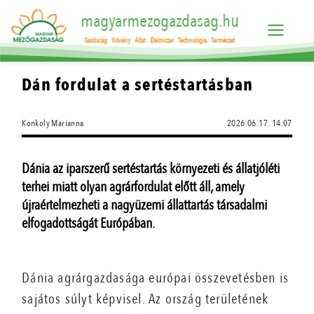
magyarmezogazdasag.hu
Gazdaság
Növény
Állat
Élelmiszer
Technológia
Természet
Dán fordulat a sertéstartásban
Konkoly Marianna
2026.06.17. 14:07
Dánia az iparszerű sertéstartás környezeti és állatjóléti
terhei miatt olyan agrárfordulat előtt áll, amely
újraértelmezheti a nagyüzemi állattartás társadalmi
elfogadottságát Európában.
Dánia agrárgazdasága európai összevetésben is
sajátos súlyt képvisel. Az ország területének