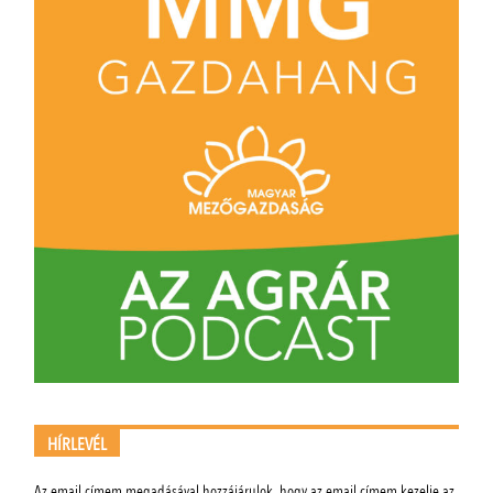
HÍRLEVÉL
Az email címem megadásával hozzájárulok, hogy az email címem kezelje az