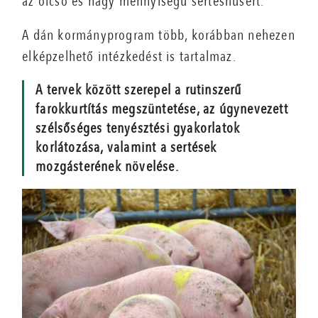
az olcsó és nagy mennyiségű sertéshúsért.
A dán kormányprogram több, korábban nehezen
elképzelhető intézkedést is tartalmaz.
A tervek között szerepel a rutinszerű
farokkurtítás megszüntetése, az úgynevezett
szélsőséges tenyésztési gyakorlatok
korlátozása, valamint a sertések
mozgásterének növelése.