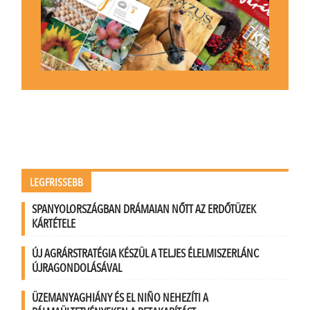
LEGFRISSEBB
SPANYOLORSZÁGBAN DRÁMAIAN NŐTT AZ ERDŐTÜZEK
KÁRTÉTELE
ÚJ AGRÁRSTRATÉGIA KÉSZÜL A TELJES ÉLELMISZERLÁNC
ÚJRAGONDOLÁSÁVAL
ÜZEMANYAGHIÁNY ÉS EL NIÑO NEHEZÍTI A